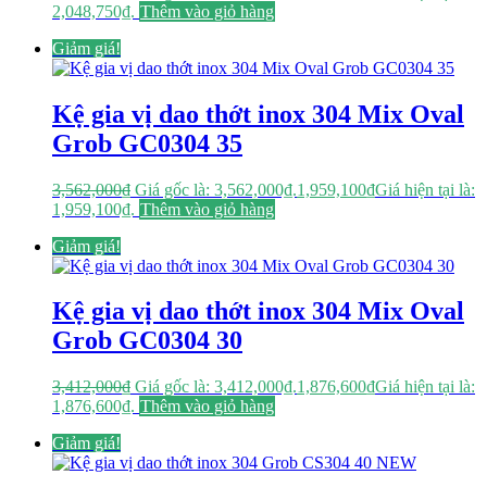
2,048,750₫.
Thêm vào giỏ hàng
Giảm giá!
Kệ gia vị dao thớt inox 304 Mix Oval
Grob GC0304 35
3,562,000
₫
Giá gốc là: 3,562,000₫.
1,959,100
₫
Giá hiện tại là:
1,959,100₫.
Thêm vào giỏ hàng
Giảm giá!
Kệ gia vị dao thớt inox 304 Mix Oval
Grob GC0304 30
3,412,000
₫
Giá gốc là: 3,412,000₫.
1,876,600
₫
Giá hiện tại là:
1,876,600₫.
Thêm vào giỏ hàng
Giảm giá!