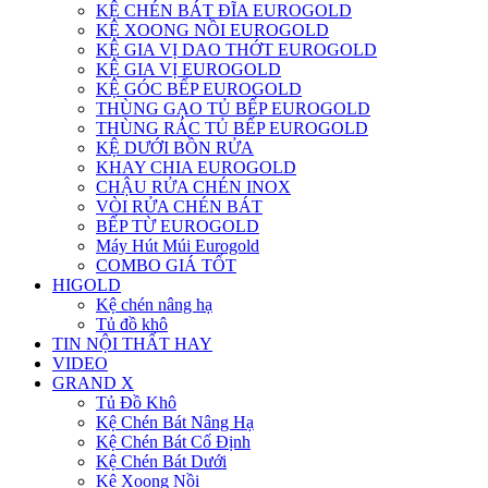
KỆ CHÉN BÁT ĐĨA EUROGOLD
KỆ XOONG NỒI EUROGOLD
KỆ GIA VỊ DAO THỚT EUROGOLD
KỆ GIA VỊ EUROGOLD
KỆ GÓC BẾP EUROGOLD
THÙNG GẠO TỦ BẾP EUROGOLD
THÙNG RÁC TỦ BẾP EUROGOLD
KỆ DƯỚI BỒN RỬA
KHAY CHIA EUROGOLD
CHẬU RỬA CHÉN INOX
VÒI RỬA CHÉN BÁT
BẾP TỪ EUROGOLD
Máy Hút Múi Eurogold
COMBO GIÁ TỐT
HIGOLD
Kệ chén nâng hạ
Tủ đồ khô
TIN NỘI THẤT HAY
VIDEO
GRAND X
Tủ Đồ Khô
Kệ Chén Bát Nâng Hạ
Kệ Chén Bát Cố Định
Kệ Chén Bát Dưới
Kệ Xoong Nồi