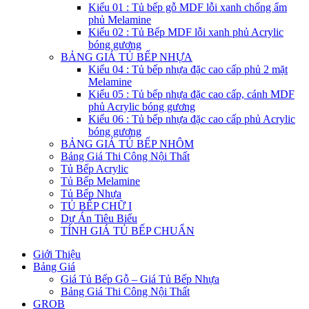
Kiểu 01 : Tủ bếp gỗ MDF lỗi xanh chống ẩm
phủ Melamine
Kiểu 02 : Tủ Bếp MDF lỗi xanh phủ Acrylic
bóng gương
BẢNG GIÁ TỦ BẾP NHỰA
Kiểu 04 : Tủ bếp nhựa đặc cao cấp phủ 2 mặt
Melamine
Kiểu 05 : Tủ bếp nhựa đặc cao cấp, cánh MDF
phủ Acrylic bóng gương
Kiểu 06 : Tủ bếp nhựa đặc cao cấp phủ Acrylic
bóng gương
BẢNG GIÁ TỦ BẾP NHÔM
Bảng Giá Thi Công Nội Thất
Tủ Bếp Acrylic
Tủ Bếp Melamine
Tủ Bếp Nhựa
TỦ BẾP CHỮ I
Dự Án Tiêu Biểu
TÍNH GIÁ TỦ BẾP CHUẨN
Giới Thiệu
Bảng Giá
Giá Tủ Bếp Gỗ – Giá Tủ Bếp Nhựa
Bảng Giá Thi Công Nội Thất
GROB