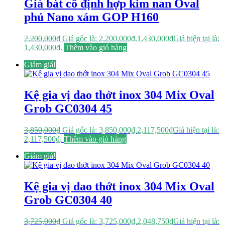
Giá bát cố định hợp kim nan Oval
phủ Nano xám GOP H160
2,200,000
₫
Giá gốc là: 2,200,000₫.
1,430,000
₫
Giá hiện tại là:
1,430,000₫.
Thêm vào giỏ hàng
Giảm giá!
Kệ gia vị dao thớt inox 304 Mix Oval
Grob GC0304 45
3,850,000
₫
Giá gốc là: 3,850,000₫.
2,117,500
₫
Giá hiện tại là:
2,117,500₫.
Thêm vào giỏ hàng
Giảm giá!
Kệ gia vị dao thớt inox 304 Mix Oval
Grob GC0304 40
3,725,000
₫
Giá gốc là: 3,725,000₫.
2,048,750
₫
Giá hiện tại là: