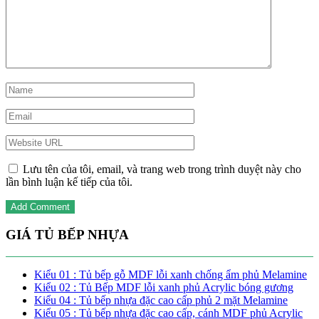
Lưu tên của tôi, email, và trang web trong trình duyệt này cho
lần bình luận kế tiếp của tôi.
GIÁ TỦ BẾP NHỰA
Kiểu 01 : Tủ bếp gỗ MDF lỗi xanh chống ẩm phủ Melamine
Kiểu 02 : Tủ Bếp MDF lỗi xanh phủ Acrylic bóng gương
Kiểu 04 : Tủ bếp nhựa đặc cao cấp phủ 2 mặt Melamine
Kiểu 05 : Tủ bếp nhựa đặc cao cấp, cánh MDF phủ Acrylic