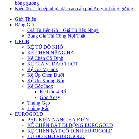
bóng gương
Kiểu 06 : Tủ bếp nhựa đặc cao cấp phủ Acrylic bóng gương
Giới Thiệu
Bảng Giá
Giá Tủ Bếp Gỗ – Giá Tủ Bếp Nhựa
Bảng Giá Thi Công Nội Thất
GROB
KỆ TỦ ĐỒ KHÔ
KỆ CHÉN NÂNG HẠ
Kệ Chén Cố Định
KỆ GIA VỊ DAO THỚT
Kệ Gia Vị Inox
Kệ Úp Chén Dưới
Kệ Úp Xoong Nồi
Kệ Góc Inox
Kệ Góc 4 Rổ
Góc Xoay
Thùng Gạo
Thùng Rác
EUROGOLD
PHỤ KIỆN NÂNG HẠ ĐIỆN
KỆ CHÉN BÁT DI ĐỘNG EUROGOLD
KỆ CHÉN BÁT CỐ ĐỊNH EUROGOLD
TỦ ĐỒ KHÔ EUROGOLD