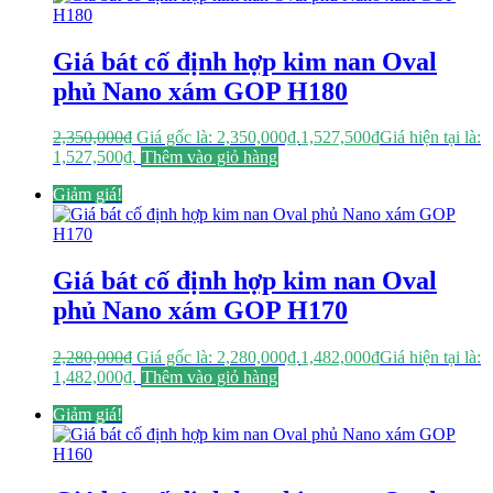
Giá bát cố định hợp kim nan Oval
phủ Nano xám GOP H180
2,350,000
₫
Giá gốc là: 2,350,000₫.
1,527,500
₫
Giá hiện tại là:
1,527,500₫.
Thêm vào giỏ hàng
Giảm giá!
Giá bát cố định hợp kim nan Oval
phủ Nano xám GOP H170
2,280,000
₫
Giá gốc là: 2,280,000₫.
1,482,000
₫
Giá hiện tại là:
1,482,000₫.
Thêm vào giỏ hàng
Giảm giá!