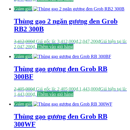
Giảm giá!
Thùng gạo 2 ngăn gương đen Grob
RB2 300B
3,412,000
₫
Giá gốc là: 3,412,000₫.
2,047,200
₫
Giá hiện tại là:
2,047,200₫.
Thêm vào giỏ hàng
Giảm giá!
Thùng gạo gương đen Grob RB
300BF
2,405,000
₫
Giá gốc là: 2,405,000₫.
1,443,000
₫
Giá hiện tại là:
1,443,000₫.
Thêm vào giỏ hàng
Giảm giá!
Thùng gạo gương đen Grob RB
300WF