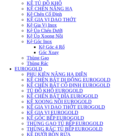
KỆ TỦ ĐỒ KHÔ
KỆ CHÉN NÂNG HẠ
Kệ Chén Cố Định
KỆ GIA VỊ DAO THỚT
Kệ Gia Vị Inox
Kệ Úp Chén Dưới
Kệ Úp Xoong Nồi
Kệ Góc Inox
Kệ Góc 4 Rổ
Góc Xoay
Thùng Gạo
Thùng Rác
EUROGOLD
PHỤ KIỆN NÂNG HẠ ĐIỆN
KỆ CHÉN BÁT DI ĐỘNG EUROGOLD
KỆ CHÉN BÁT CỐ ĐỊNH EUROGOLD
TỦ ĐỒ KHÔ EUROGOLD
KỆ CHÉN BÁT ĐĨA EUROGOLD
KỆ XOONG NỒI EUROGOLD
KỆ GIA VỊ DAO THỚT EUROGOLD
KỆ GIA VỊ EUROGOLD
KỆ GÓC BẾP EUROGOLD
THÙNG GẠO TỦ BẾP EUROGOLD
THÙNG RÁC TỦ BẾP EUROGOLD
KỆ DƯỚI BỒN RỬA