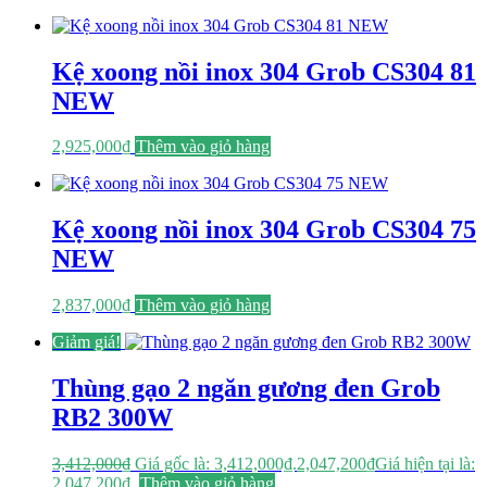
Kệ xoong nồi inox 304 Grob CS304 81
NEW
2,925,000
₫
Thêm vào giỏ hàng
Kệ xoong nồi inox 304 Grob CS304 75
NEW
2,837,000
₫
Thêm vào giỏ hàng
Giảm giá!
Thùng gạo 2 ngăn gương đen Grob
RB2 300W
3,412,000
₫
Giá gốc là: 3,412,000₫.
2,047,200
₫
Giá hiện tại là:
2,047,200₫.
Thêm vào giỏ hàng