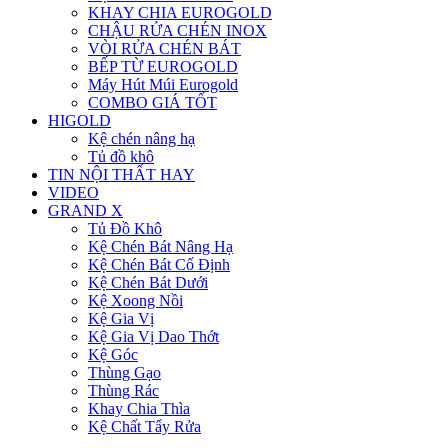
KHAY CHIA EUROGOLD
CHẬU RỬA CHÉN INOX
VÒI RỬA CHÉN BÁT
BẾP TỪ EUROGOLD
Máy Hút Múi Eurogold
COMBO GIÁ TỐT
HIGOLD
Kệ chén nâng hạ
Tủ đồ khô
TIN NỘI THẤT HAY
VIDEO
GRAND X
Tủ Đồ Khô
Kệ Chén Bát Nâng Hạ
Kệ Chén Bát Cố Định
Kệ Chén Bát Dưới
Kệ Xoong Nồi
Kệ Gia Vị
Kệ Gia Vị Dao Thớt
Kệ Góc
Thùng Gạo
Thùng Rác
Khay Chia Thìa
Kệ Chất Tẩy Rửa