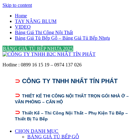
Skip to content
Home
TAY NÂNG BLUM
VIDEO
Bảng Giá Thi Công Nội Thất
Bảng Giá Tủ Bếp Gỗ – Bảng Giá Tủ Bếp Nhựa
BẢNG GIÁ TỦ BẾP NHỰA 2025
Hotline : 0899 16 15 19 – 0974 137 026
⊃
CÔNG TY TNHH NHẤT TÍN PHÁT
⊃
THIẾT KẾ THI CÔNG NỘI THẤT TRỌN GÓI NHÀ Ở –
VĂN PHÒNG – CĂN HỘ
⊃
Thiết Kế – Thi Công Nội Thất – Phụ Kiện Tủ Bếp –
Thiết Bị Tủ Bếp
CHỌN DANH MỤC
BẢNG GIÁ TỦ BẾP GỖ