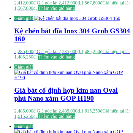
2,412,000
₫
Giá gốc là: 2,412,000₫.
1,567,800
₫
Giá hiện tại là:
1,567,800₫.
Thêm vào giỏ hàng
Giảm giá!
Kệ chén bát đĩa Inox 304 Grob GS304
160
2,285,000
₫
Giá gốc là: 2,285,000₫.
1,485,250
₫
Giá hiện tại là:
1,485,250₫.
Thêm vào giỏ hàng
Giảm giá!
Giá bát cố định hợp kim nan Oval
phủ Nano xám GOP H190
2,485,000
₫
Giá gốc là: 2,485,000₫.
1,615,250
₫
Giá hiện tại là:
1,615,250₫.
Thêm vào giỏ hàng
Giảm giá!