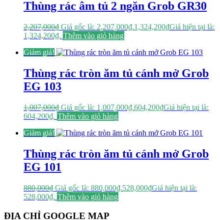
Thùng rác âm tủ 2 ngăn Grob GR30
2,207,000
₫
Giá gốc là: 2,207,000₫.
1,324,200
₫
Giá hiện tại là:
1,324,200₫.
Thêm vào giỏ hàng
Giảm giá!
Thùng rác tròn ăm tủ cánh mở Grob
EG 103
1,007,000
₫
Giá gốc là: 1,007,000₫.
604,200
₫
Giá hiện tại là:
604,200₫.
Thêm vào giỏ hàng
Giảm giá!
Thùng rác tròn ăm tủ cánh mở Grob
EG 101
880,000
₫
Giá gốc là: 880,000₫.
528,000
₫
Giá hiện tại là:
528,000₫.
Thêm vào giỏ hàng
ĐỊA CHỈ GOOGLE MAP