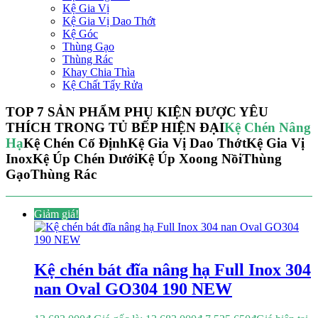
Kệ Gia Vị
Kệ Gia Vị Dao Thớt
Kệ Góc
Thùng Gạo
Thùng Rác
Khay Chia Thìa
Kệ Chất Tẩy Rửa
TOP 7 SẢN PHẨM PHỤ KIỆN ĐƯỢC YÊU
THÍCH TRONG TỦ BẾP HIỆN ĐẠI
Kệ Chén Nâng
Hạ
Kệ Chén Cố Định
Kệ Gia Vị Dao Thớt
Kệ Gia Vị
Inox
Kệ Úp Chén Dưới
Kệ Úp Xoong Nồi
Thùng
Gạo
Thùng Rác
Giảm giá!
Kệ chén bát đĩa nâng hạ Full Inox 304
nan Oval GO304 190 NEW