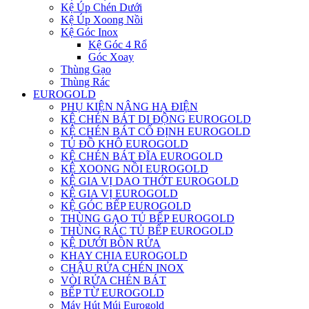
Kệ Úp Chén Dưới
Kệ Úp Xoong Nồi
Kệ Góc Inox
Kệ Góc 4 Rổ
Góc Xoay
Thùng Gạo
Thùng Rác
EUROGOLD
PHỤ KIỆN NÂNG HẠ ĐIỆN
KỆ CHÉN BÁT DI ĐỘNG EUROGOLD
KỆ CHÉN BÁT CỐ ĐỊNH EUROGOLD
TỦ ĐỒ KHÔ EUROGOLD
KỆ CHÉN BÁT ĐĨA EUROGOLD
KỆ XOONG NỒI EUROGOLD
KỆ GIA VỊ DAO THỚT EUROGOLD
KỆ GIA VỊ EUROGOLD
KỆ GÓC BẾP EUROGOLD
THÙNG GẠO TỦ BẾP EUROGOLD
THÙNG RÁC TỦ BẾP EUROGOLD
KỆ DƯỚI BỒN RỬA
KHAY CHIA EUROGOLD
CHẬU RỬA CHÉN INOX
VÒI RỬA CHÉN BÁT
BẾP TỪ EUROGOLD
Máy Hút Múi Eurogold