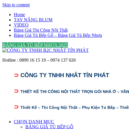
Skip to content
Home
TAY NÂNG BLUM
VIDEO
Bảng Giá Thi Công Nội Thất
Bảng Giá Tủ Bếp Gỗ – Bảng Giá Tủ Bếp Nhựa
BẢNG GIÁ TỦ BẾP NHỰA 2025
Hotline : 0899 16 15 19 – 0974 137 026
⊃
CÔNG TY TNHH NHẤT TÍN PHÁT
⊃
THIẾT KẾ THI CÔNG NỘI THẤT TRỌN GÓI NHÀ Ở – VĂ
⊃
Thiết Kế – Thi Công Nội Thất – Phụ Kiện Tủ Bếp – Thiế
CHỌN DANH MỤC
BẢNG GIÁ TỦ BẾP GỖ