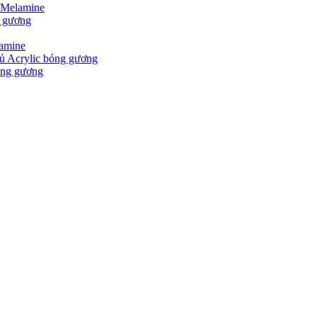
 Melamine
g gương
lamine
ủ Acrylic bóng gương
óng gương