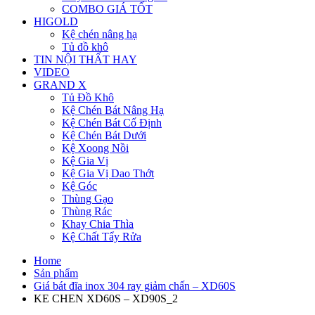
COMBO GIÁ TỐT
HIGOLD
Kệ chén nâng hạ
Tủ đồ khô
TIN NỘI THẤT HAY
VIDEO
GRAND X
Tủ Đồ Khô
Kệ Chén Bát Nâng Hạ
Kệ Chén Bát Cố Định
Kệ Chén Bát Dưới
Kệ Xoong Nồi
Kệ Gia Vị
Kệ Gia Vị Dao Thớt
Kệ Góc
Thùng Gạo
Thùng Rác
Khay Chia Thìa
Kệ Chất Tẩy Rửa
Home
Sản phẩm
Giá bát đĩa inox 304 ray giảm chấn – XD60S
KE CHEN XD60S – XD90S_2