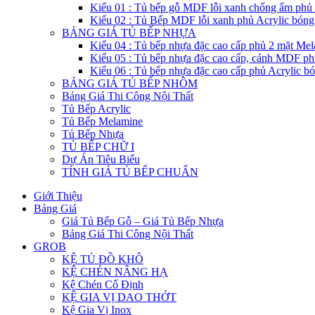
Kiểu 01 : Tủ bếp gỗ MDF lỗi xanh chống ẩm phủ
Kiểu 02 : Tủ Bếp MDF lỗi xanh phủ Acrylic bón
BẢNG GIÁ TỦ BẾP NHỰA
Kiểu 04 : Tủ bếp nhựa đặc cao cấp phủ 2 mặt Me
Kiểu 05 : Tủ bếp nhựa đặc cao cấp, cánh MDF ph
Kiểu 06 : Tủ bếp nhựa đặc cao cấp phủ Acrylic b
BẢNG GIÁ TỦ BẾP NHÔM
Bảng Giá Thi Công Nội Thất
Tủ Bếp Acrylic
Tủ Bếp Melamine
Tủ Bếp Nhựa
TỦ BẾP CHỮ I
Dự Án Tiêu Biểu
TÍNH GIÁ TỦ BẾP CHUẨN
Giới Thiệu
Bảng Giá
Giá Tủ Bếp Gỗ – Giá Tủ Bếp Nhựa
Bảng Giá Thi Công Nội Thất
GROB
KỆ TỦ ĐỒ KHÔ
KỆ CHÉN NÂNG HẠ
Kệ Chén Cố Định
KỆ GIA VỊ DAO THỚT
Kệ Gia Vị Inox