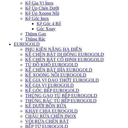
Kệ Gia Vị Inox
Kệ Úp Chén Dưới
Kệ Úp Xoong Nồi
Kệ Góc Inox
Kệ Góc 4 Rổ
Góc Xoay
Thùng Gạo
Thùng Rác
EUROGOLD
PHỤ KIỆN NÂNG HẠ ĐIỆN
KỆ CHÉN BÁT DI ĐỘNG EUROGOLD
KỆ CHÉN BÁT CỐ ĐỊNH EUROGOLD
TỦ ĐỒ KHÔ EUROGOLD
KỆ CHÉN BÁT ĐĨA EUROGOLD
KỆ XOONG NỒI EUROGOLD
KỆ GIA VỊ DAO THỚT EUROGOLD
KỆ GIA VỊ EUROGOLD
KỆ GÓC BẾP EUROGOLD
THÙNG GẠO TỦ BẾP EUROGOLD
THÙNG RÁC TỦ BẾP EUROGOLD
KỆ DƯỚI BỒN RỬA
KHAY CHIA EUROGOLD
CHẬU RỬA CHÉN INOX
VÒI RỬA CHÉN BÁT
BẾP TỪ EUROGOLD