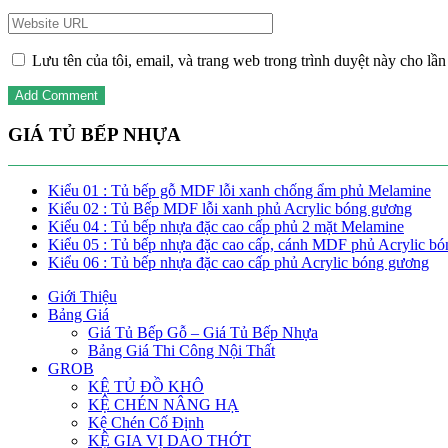
Lưu tên của tôi, email, và trang web trong trình duyệt này cho lần 
GIÁ TỦ BẾP NHỰA
Kiểu 01 : Tủ bếp gỗ MDF lỗi xanh chống ẩm phủ Melamine
Kiểu 02 : Tủ Bếp MDF lỗi xanh phủ Acrylic bóng gương
Kiểu 04 : Tủ bếp nhựa đặc cao cấp phủ 2 mặt Melamine
Kiểu 05 : Tủ bếp nhựa đặc cao cấp, cánh MDF phủ Acrylic b
Kiểu 06 : Tủ bếp nhựa đặc cao cấp phủ Acrylic bóng gương
Giới Thiệu
Bảng Giá
Giá Tủ Bếp Gỗ – Giá Tủ Bếp Nhựa
Bảng Giá Thi Công Nội Thất
GROB
KỆ TỦ ĐỒ KHÔ
KỆ CHÉN NÂNG HẠ
Kệ Chén Cố Định
KỆ GIA VỊ DAO THỚT