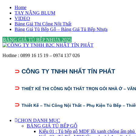
Home
TAY NÂNG BLUM
VIDEO
Bảng Giá Thi Công Nội Thất
Bảng Giá Tủ Bếp Gỗ – Bảng Giá Tủ Bếp Nhựa
BẢNG GIÁ TỦ BẾP NHỰA 2025
Hotline : 0899 16 15 19 – 0974 137 026
⊃
CÔNG TY TNHH NHẤT TÍN PHÁT
⊃
THIẾT KẾ THI CÔNG NỘI THẤT TRỌN GÓI NHÀ Ở – VĂ
⊃
Thiết Kế – Thi Công Nội Thất – Phụ Kiện Tủ Bếp – Thiế
CHỌN DANH MỤC
BẢNG GIÁ TỦ BẾP GỖ
Kiểu 01 : Tủ bếp gỗ MDF lỗi xanh chống ẩm phủ