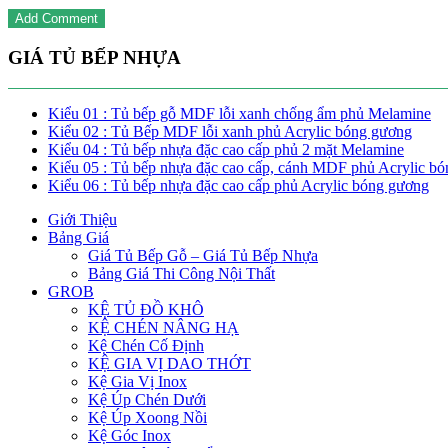
GIÁ TỦ BẾP NHỰA
Kiểu 01 : Tủ bếp gỗ MDF lỗi xanh chống ẩm phủ Melamine
Kiểu 02 : Tủ Bếp MDF lỗi xanh phủ Acrylic bóng gương
Kiểu 04 : Tủ bếp nhựa đặc cao cấp phủ 2 mặt Melamine
Kiểu 05 : Tủ bếp nhựa đặc cao cấp, cánh MDF phủ Acrylic b
Kiểu 06 : Tủ bếp nhựa đặc cao cấp phủ Acrylic bóng gương
Giới Thiệu
Bảng Giá
Giá Tủ Bếp Gỗ – Giá Tủ Bếp Nhựa
Bảng Giá Thi Công Nội Thất
GROB
KỆ TỦ ĐỒ KHÔ
KỆ CHÉN NÂNG HẠ
Kệ Chén Cố Định
KỆ GIA VỊ DAO THỚT
Kệ Gia Vị Inox
Kệ Úp Chén Dưới
Kệ Úp Xoong Nồi
Kệ Góc Inox