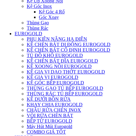
Kệ Úp Xoong Nồi
Kệ Góc Inox
Kệ Góc 4 Rổ
Góc Xoay
Thùng Gạo
Thùng Rác
EUROGOLD
PHỤ KIỆN NÂNG HẠ ĐIỆN
KỆ CHÉN BÁT DI ĐỘNG EUROGOLD
KỆ CHÉN BÁT CỐ ĐỊNH EUROGOLD
TỦ ĐỒ KHÔ EUROGOLD
KỆ CHÉN BÁT ĐĨA EUROGOLD
KỆ XOONG NỒI EUROGOLD
KỆ GIA VỊ DAO THỚT EUROGOLD
KỆ GIA VỊ EUROGOLD
KỆ GÓC BẾP EUROGOLD
THÙNG GẠO TỦ BẾP EUROGOLD
THÙNG RÁC TỦ BẾP EUROGOLD
KỆ DƯỚI BỒN RỬA
KHAY CHIA EUROGOLD
CHẬU RỬA CHÉN INOX
VÒI RỬA CHÉN BÁT
BẾP TỪ EUROGOLD
Máy Hút Múi Eurogold
COMBO GIÁ TỐT