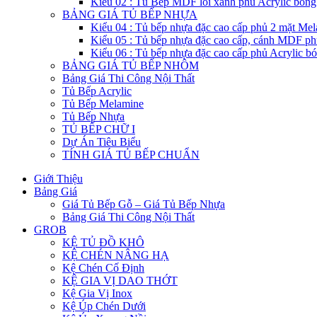
Kiểu 02 : Tủ Bếp MDF lỗi xanh phủ Acrylic bón
BẢNG GIÁ TỦ BẾP NHỰA
Kiểu 04 : Tủ bếp nhựa đặc cao cấp phủ 2 mặt Me
Kiểu 05 : Tủ bếp nhựa đặc cao cấp, cánh MDF ph
Kiểu 06 : Tủ bếp nhựa đặc cao cấp phủ Acrylic b
BẢNG GIÁ TỦ BẾP NHÔM
Bảng Giá Thi Công Nội Thất
Tủ Bếp Acrylic
Tủ Bếp Melamine
Tủ Bếp Nhựa
TỦ BẾP CHỮ I
Dự Án Tiêu Biểu
TÍNH GIÁ TỦ BẾP CHUẨN
Giới Thiệu
Bảng Giá
Giá Tủ Bếp Gỗ – Giá Tủ Bếp Nhựa
Bảng Giá Thi Công Nội Thất
GROB
KỆ TỦ ĐỒ KHÔ
KỆ CHÉN NÂNG HẠ
Kệ Chén Cố Định
KỆ GIA VỊ DAO THỚT
Kệ Gia Vị Inox
Kệ Úp Chén Dưới