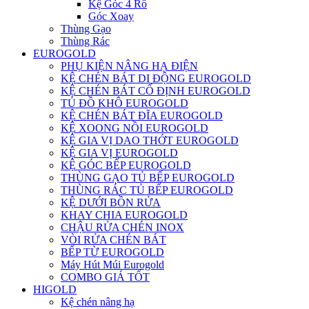
Kệ Góc 4 Rổ
Góc Xoay
Thùng Gạo
Thùng Rác
EUROGOLD
PHỤ KIỆN NÂNG HẠ ĐIỆN
KỆ CHÉN BÁT DI ĐỘNG EUROGOLD
KỆ CHÉN BÁT CỐ ĐỊNH EUROGOLD
TỦ ĐỒ KHÔ EUROGOLD
KỆ CHÉN BÁT ĐĨA EUROGOLD
KỆ XOONG NỒI EUROGOLD
KỆ GIA VỊ DAO THỚT EUROGOLD
KỆ GIA VỊ EUROGOLD
KỆ GÓC BẾP EUROGOLD
THÙNG GẠO TỦ BẾP EUROGOLD
THÙNG RÁC TỦ BẾP EUROGOLD
KỆ DƯỚI BỒN RỬA
KHAY CHIA EUROGOLD
CHẬU RỬA CHÉN INOX
VÒI RỬA CHÉN BÁT
BẾP TỪ EUROGOLD
Máy Hút Múi Eurogold
COMBO GIÁ TỐT
HIGOLD
Kệ chén nâng hạ