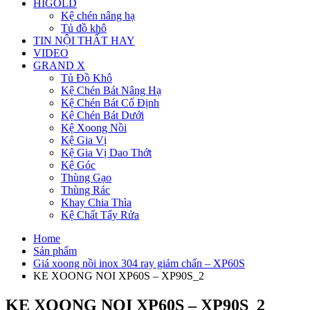
HIGOLD
Kệ chén nâng hạ
Tủ đồ khô
TIN NỘI THẤT HAY
VIDEO
GRAND X
Tủ Đồ Khô
Kệ Chén Bát Nâng Hạ
Kệ Chén Bát Cố Định
Kệ Chén Bát Dưới
Kệ Xoong Nồi
Kệ Gia Vị
Kệ Gia Vị Dao Thớt
Kệ Góc
Thùng Gạo
Thùng Rác
Khay Chia Thìa
Kệ Chất Tẩy Rửa
Home
Sản phẩm
Giá xoong nồi inox 304 ray giảm chấn – XP60S
KE XOONG NOI XP60S – XP90S_2
KE XOONG NOI XP60S – XP90S_2