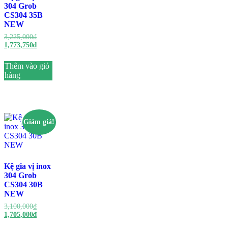
304 Grob
CS304 35B
NEW
3,225,000
₫
1,773,750
₫
Thêm vào giỏ
hàng
Giảm giá!
Kệ gia vị inox
304 Grob
CS304 30B
NEW
3,100,000
₫
1,705,000
₫