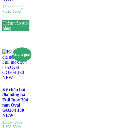
13,683,000
₫
7,525,650
₫
Thêm vào giỏ
hàng
Giảm giá!
Kệ chén bát
đĩa nâng hạ
Full Inox 304
nan Oval
GO304 180
NEW
13,397,000
₫
7,368,350
₫