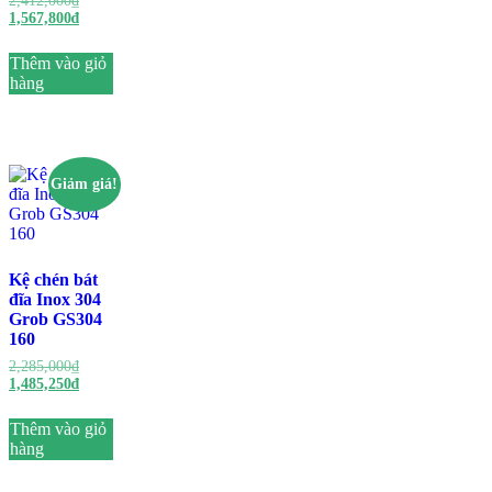
2,412,000
₫
1,567,800
₫
Thêm vào giỏ
hàng
Giảm giá!
Kệ chén bát
đĩa Inox 304
Grob GS304
160
2,285,000
₫
1,485,250
₫
Thêm vào giỏ
hàng