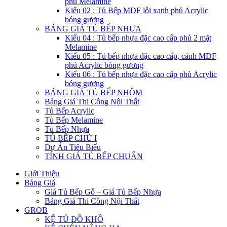
phủ Melamine
Kiểu 02 : Tủ Bếp MDF lỗi xanh phủ Acrylic
bóng gương
BẢNG GIÁ TỦ BẾP NHỰA
Kiểu 04 : Tủ bếp nhựa đặc cao cấp phủ 2 mặt
Melamine
Kiểu 05 : Tủ bếp nhựa đặc cao cấp, cánh MDF
phủ Acrylic bóng gương
Kiểu 06 : Tủ bếp nhựa đặc cao cấp phủ Acrylic
bóng gương
BẢNG GIÁ TỦ BẾP NHÔM
Bảng Giá Thi Công Nội Thất
Tủ Bếp Acrylic
Tủ Bếp Melamine
Tủ Bếp Nhựa
TỦ BẾP CHỮ I
Dự Án Tiêu Biểu
TÍNH GIÁ TỦ BẾP CHUẨN
Giới Thiệu
Bảng Giá
Giá Tủ Bếp Gỗ – Giá Tủ Bếp Nhựa
Bảng Giá Thi Công Nội Thất
GROB
KỆ TỦ ĐỒ KHÔ