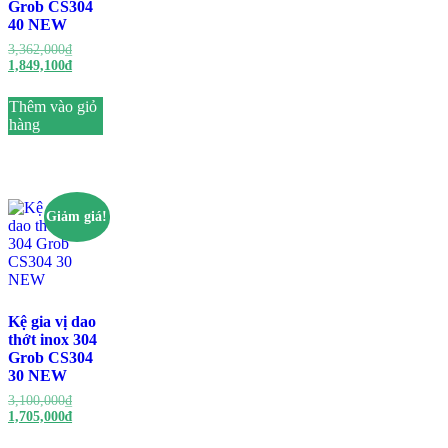
Grob CS304
40 NEW
3,362,000
₫
1,849,100
₫
Thêm vào giỏ
hàng
Giảm giá!
Kệ gia vị dao
thớt inox 304
Grob CS304
30 NEW
3,100,000
₫
1,705,000
₫