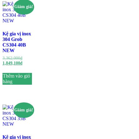
Giảm giá!
Kệ gia vị inox
304 Grob
CS304 40B
NEW
3,362,000
₫
1,849,100
₫
Thêm vào giỏ
hàng
Giảm giá!
Kệ gia vị inox