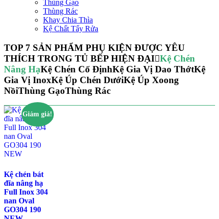
Thùng Gạo
Thùng Rác
Khay Chia Thìa
Kệ Chất Tẩy Rửa
TOP 7 SẢN PHẨM PHỤ KIỆN ĐƯỢC YÊU
THÍCH TRONG TỦ BẾP HIỆN ĐẠI
Kệ Chén
Nâng Hạ
Kệ Chén Cố Định
Kệ Gia Vị Dao Thớt
Kệ
Gia Vị Inox
Kệ Úp Chén Dưới
Kệ Úp Xoong
Nồi
Thùng Gạo
Thùng Rác
Giảm giá!
Kệ chén bát
đĩa nâng hạ
Full Inox 304
nan Oval
GO304 190
NEW