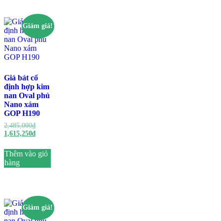
Giảm giá!
Giá bát cố
định hợp kim
nan Oval phủ
Nano xám
GOP H190
2,485,000
₫
1,615,250
₫
Thêm vào giỏ
hàng
Giảm giá!