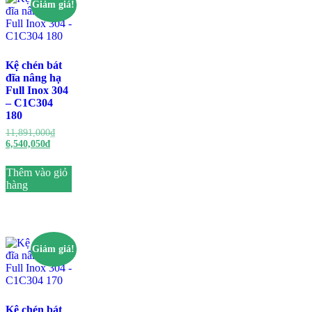
Giảm giá!
Kệ chén bát
đĩa nâng hạ
Full Inox 304
– C1C304
180
11,891,000
₫
6,540,050
₫
Thêm vào giỏ
hàng
Giảm giá!
Kệ chén bát