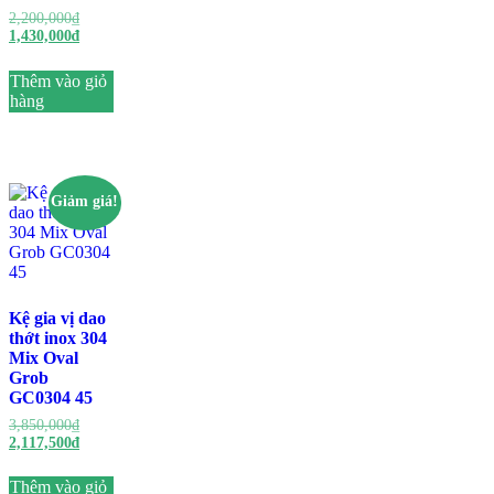
2,200,000
₫
1,430,000
₫
Thêm vào giỏ
hàng
Giảm giá!
Kệ gia vị dao
thớt inox 304
Mix Oval
Grob
GC0304 45
3,850,000
₫
2,117,500
₫
Thêm vào giỏ