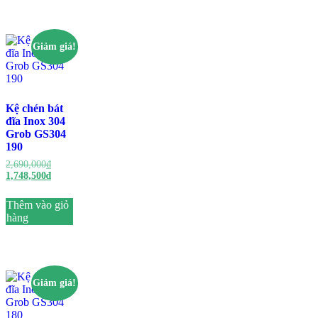
Giảm giá!
Kệ chén bát
đĩa Inox 304
Grob GS304
190
2,690,000
₫
1,748,500
₫
Thêm vào giỏ
hàng
Giảm giá!