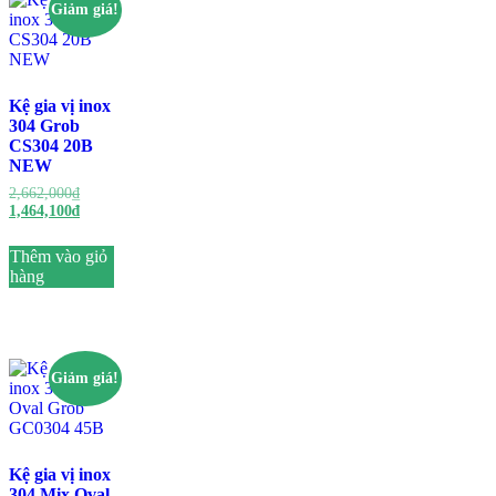
Giảm giá!
Kệ gia vị inox
304 Grob
CS304 20B
NEW
2,662,000
₫
1,464,100
₫
Thêm vào giỏ
hàng
Giảm giá!
Kệ gia vị inox
304 Mix Oval