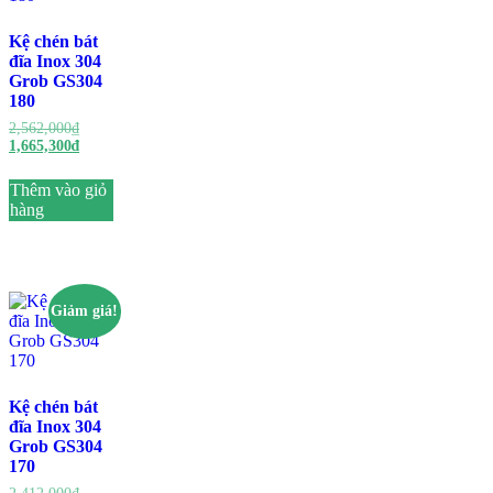
Kệ chén bát
đĩa Inox 304
Grob GS304
180
2,562,000
₫
1,665,300
₫
Thêm vào giỏ
hàng
Giảm giá!
Kệ chén bát
đĩa Inox 304
Grob GS304
170