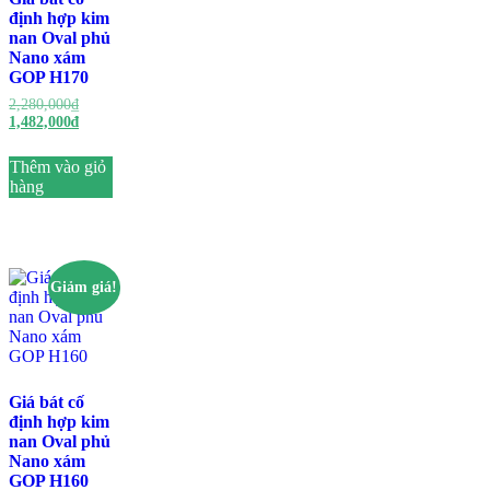
định hợp kim
nan Oval phủ
Nano xám
GOP H170
2,280,000
₫
1,482,000
₫
Thêm vào giỏ
hàng
Giảm giá!
Giá bát cố
định hợp kim
nan Oval phủ
Nano xám
GOP H160