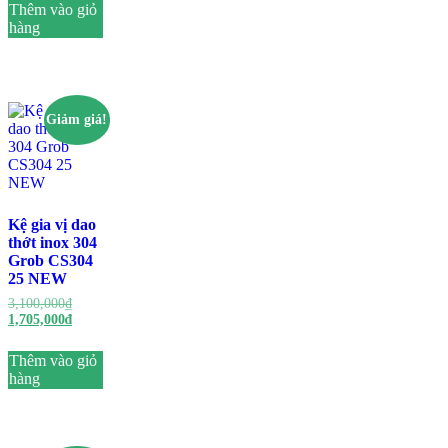
Thêm vào giỏ
hàng
Giảm giá!
Kệ gia vị dao
thớt inox 304
Grob CS304
25 NEW
3,100,000
₫
1,705,000
₫
Thêm vào giỏ
hàng