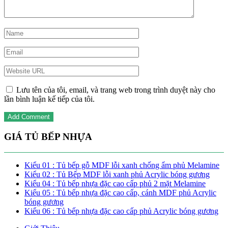
Lưu tên của tôi, email, và trang web trong trình duyệt này cho
lần bình luận kế tiếp của tôi.
GIÁ TỦ BẾP NHỰA
Kiểu 01 : Tủ bếp gỗ MDF lỗi xanh chống ẩm phủ Melamine
Kiểu 02 : Tủ Bếp MDF lỗi xanh phủ Acrylic bóng gương
Kiểu 04 : Tủ bếp nhựa đặc cao cấp phủ 2 mặt Melamine
Kiểu 05 : Tủ bếp nhựa đặc cao cấp, cánh MDF phủ Acrylic
bóng gương
Kiểu 06 : Tủ bếp nhựa đặc cao cấp phủ Acrylic bóng gương