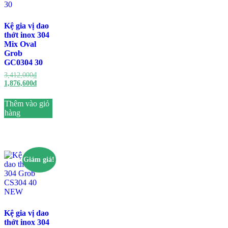
Kệ gia vị dao
thớt inox 304
Mix Oval
Grob
GC0304 30
3,412,000
₫
1,876,600
₫
Thêm vào giỏ
hàng
Giảm giá!
Kệ gia vị dao
thớt inox 304