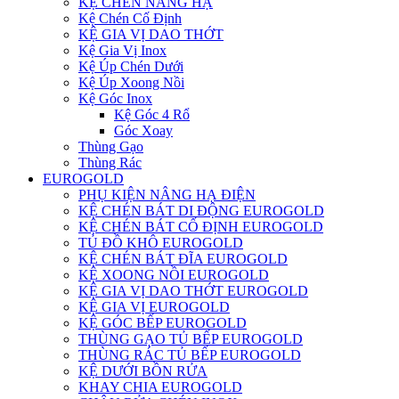
KỆ CHÉN NÂNG HẠ
Kệ Chén Cố Định
KỆ GIA VỊ DAO THỚT
Kệ Gia Vị Inox
Kệ Úp Chén Dưới
Kệ Úp Xoong Nồi
Kệ Góc Inox
Kệ Góc 4 Rổ
Góc Xoay
Thùng Gạo
Thùng Rác
EUROGOLD
PHỤ KIỆN NÂNG HẠ ĐIỆN
KỆ CHÉN BÁT DI ĐỘNG EUROGOLD
KỆ CHÉN BÁT CỐ ĐỊNH EUROGOLD
TỦ ĐỒ KHÔ EUROGOLD
KỆ CHÉN BÁT ĐĨA EUROGOLD
KỆ XOONG NỒI EUROGOLD
KỆ GIA VỊ DAO THỚT EUROGOLD
KỆ GIA VỊ EUROGOLD
KỆ GÓC BẾP EUROGOLD
THÙNG GẠO TỦ BẾP EUROGOLD
THÙNG RÁC TỦ BẾP EUROGOLD
KỆ DƯỚI BỒN RỬA
KHAY CHIA EUROGOLD