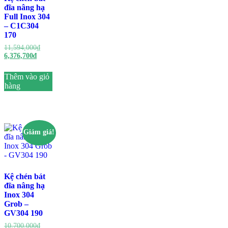
đĩa nâng hạ
Full Inox 304
– C1C304
170
11,594,000
₫
6,376,700
₫
Thêm vào giỏ
hàng
Giảm giá!
Kệ chén bát
đĩa nâng hạ
Inox 304
Grob –
GV304 190
10,700,000
₫