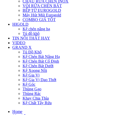
CHẬU RỬA CHÉN INOX
VÒI RỬA CHÉN BÁT
BẾP TỪ EUROGOLD
Máy Hút Múi Eurogold
COMBO GIÁ TỐT
HIGOLD
Kệ chén nâng hạ
Tủ đồ khô
TIN NỘI THẤT HAY
VIDEO
GRAND X
Tủ Đồ Khô
Kệ Chén Bát Nâng Hạ
Kệ Chén Bát Cố Định
Kệ Chén Bát Dưới
Kệ Xoong Nồi
Kệ Gia Vị
Kệ Gia Vị Dao Thớt
Kệ Góc
Thùng Gạo
Thùng Rác
Khay Chia Thìa
Kệ Chất Tẩy Rửa
Home