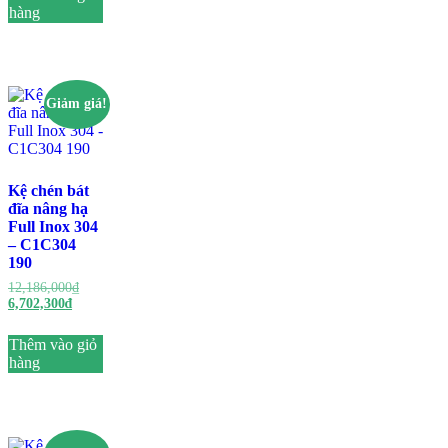
hàng
Giảm giá!
Kệ chén bát
đĩa nâng hạ
Full Inox 304
– C1C304
190
12,186,000
₫
6,702,300
₫
Thêm vào giỏ
hàng