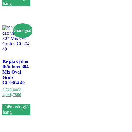
hàng
Giảm giá!
Kệ gia vị dao
thớt inox 304
Mix Oval
Grob
GC0304 40
3,725,000
₫
2,048,750
₫
Thêm vào giỏ
hàng