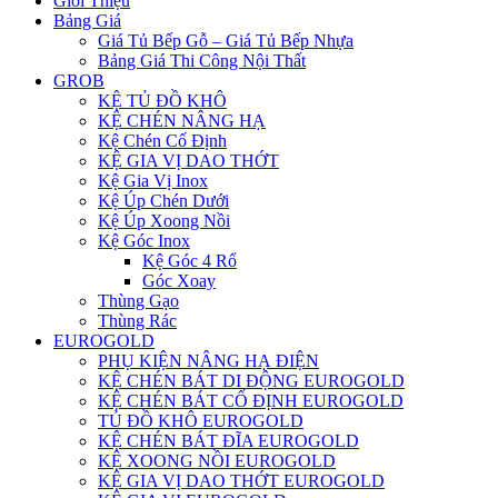
Giới Thiệu
Bảng Giá
Giá Tủ Bếp Gỗ – Giá Tủ Bếp Nhựa
Bảng Giá Thi Công Nội Thất
GROB
KỆ TỦ ĐỒ KHÔ
KỆ CHÉN NÂNG HẠ
Kệ Chén Cố Định
KỆ GIA VỊ DAO THỚT
Kệ Gia Vị Inox
Kệ Úp Chén Dưới
Kệ Úp Xoong Nồi
Kệ Góc Inox
Kệ Góc 4 Rổ
Góc Xoay
Thùng Gạo
Thùng Rác
EUROGOLD
PHỤ KIỆN NÂNG HẠ ĐIỆN
KỆ CHÉN BÁT DI ĐỘNG EUROGOLD
KỆ CHÉN BÁT CỐ ĐỊNH EUROGOLD
TỦ ĐỒ KHÔ EUROGOLD
KỆ CHÉN BÁT ĐĨA EUROGOLD
KỆ XOONG NỒI EUROGOLD
KỆ GIA VỊ DAO THỚT EUROGOLD