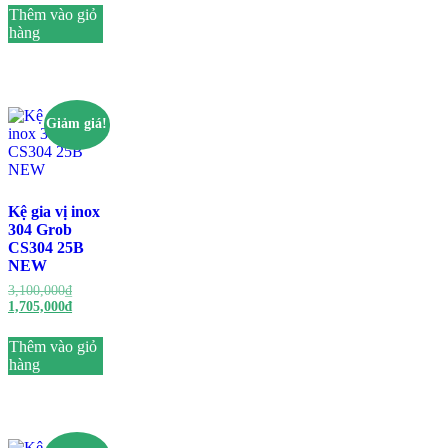
Thêm vào giỏ
hàng
Giảm giá!
Kệ gia vị inox
304 Grob
CS304 25B
NEW
3,100,000
₫
1,705,000
₫
Thêm vào giỏ
hàng