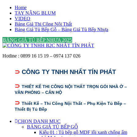
Home
TAY NÂNG BLUM
VIDEO
Bảng Giá Thi Công Nội Thất
Bảng Giá Tủ Bếp Gỗ – Bảng Giá Tủ Bếp Nhựa
BẢNG GIÁ TỦ BẾP NHỰA 2025
Hotline : 0899 16 15 19 – 0974 137 026
⊃
CÔNG TY TNHH NHẤT TÍN PHÁT
⊃
THIẾT KẾ THI CÔNG NỘI THẤT TRỌN GÓI NHÀ Ở –
VĂN PHÒNG – CĂN HỘ
⊃
Thiết Kế – Thi Công Nội Thất – Phụ Kiện Tủ Bếp –
Thiết Bị Tủ Bếp
CHỌN DANH MỤC
BẢNG GIÁ TỦ BẾP GỖ
Kiểu 01 : Tủ bếp gỗ MDF lỗi xanh chống ẩm