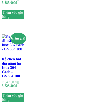
5,885,000
₫
Thêm vào giỏ
hàng
Giảm giá!
Kệ chén bát
đĩa nâng hạ
Inox 304
Grob –
GV304 180
10,406,000
₫
5,723,300
₫
Thêm vào giỏ
hàng