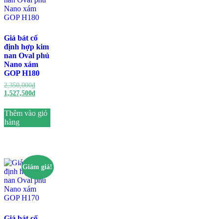
Giá bát cố
định hợp kim
nan Oval phủ
Nano xám
GOP H180
2,350,000
₫
1,527,500
₫
Thêm vào giỏ
hàng
Giảm giá!
Giá bát cố