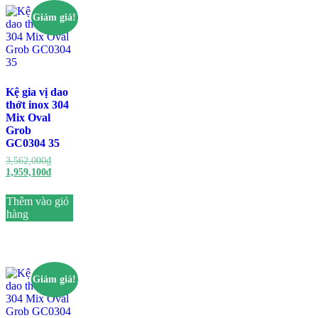
Giảm giá!
Kệ gia vị dao
thớt inox 304
Mix Oval
Grob
GC0304 35
3,562,000
₫
1,959,100
₫
Thêm vào giỏ
hàng
Giảm giá!