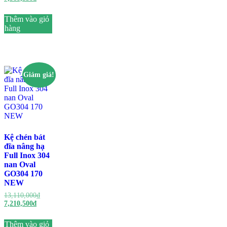
Thêm vào giỏ
hàng
Giảm giá!
Kệ chén bát
đĩa nâng hạ
Full Inox 304
nan Oval
GO304 170
NEW
13,110,000
₫
7,210,500
₫
Thêm vào giỏ