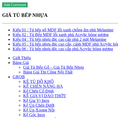
GIÁ TỦ BẾP NHỰA
Kiểu 01 : Tủ bếp gỗ MDF lỗi xanh chống ẩm phủ Melamine
Kiểu 02 : Tủ Bếp MDF lỗi xanh phủ Acrylic bóng gương
Kiểu 04 : Tủ bếp nhựa đặc cao cấp phủ 2 mặt Melamine
Kiểu 05 : Tủ bếp nhựa đặc cao cấp, cánh MDF phủ Acrylic b
Kiểu 06 : Tủ bếp nhựa đặc cao cấp phủ Acrylic bóng gương
Giới Thiệu
Bảng Giá
Giá Tủ Bếp Gỗ – Giá Tủ Bếp Nhựa
Bảng Giá Thi Công Nội Thất
GROB
KỆ TỦ ĐỒ KHÔ
KỆ CHÉN NÂNG HẠ
Kệ Chén Cố Định
KỆ GIA VỊ DAO THỚT
Kệ Gia Vị Inox
Kệ Úp Chén Dưới
Kệ Úp Xoong Nồi
Kệ Góc Inox