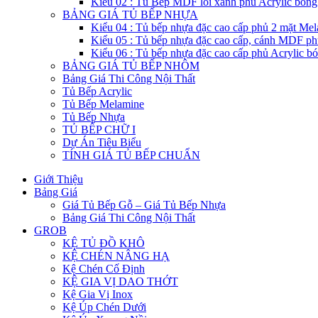
Kiểu 02 : Tủ Bếp MDF lỗi xanh phủ Acrylic bón
BẢNG GIÁ TỦ BẾP NHỰA
Kiểu 04 : Tủ bếp nhựa đặc cao cấp phủ 2 mặt Me
Kiểu 05 : Tủ bếp nhựa đặc cao cấp, cánh MDF ph
Kiểu 06 : Tủ bếp nhựa đặc cao cấp phủ Acrylic b
BẢNG GIÁ TỦ BẾP NHÔM
Bảng Giá Thi Công Nội Thất
Tủ Bếp Acrylic
Tủ Bếp Melamine
Tủ Bếp Nhựa
TỦ BẾP CHỮ I
Dự Án Tiêu Biểu
TÍNH GIÁ TỦ BẾP CHUẨN
Giới Thiệu
Bảng Giá
Giá Tủ Bếp Gỗ – Giá Tủ Bếp Nhựa
Bảng Giá Thi Công Nội Thất
GROB
KỆ TỦ ĐỒ KHÔ
KỆ CHÉN NÂNG HẠ
Kệ Chén Cố Định
KỆ GIA VỊ DAO THỚT
Kệ Gia Vị Inox
Kệ Úp Chén Dưới