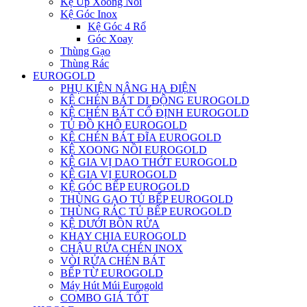
Kệ Úp Xoong Nồi
Kệ Góc Inox
Kệ Góc 4 Rổ
Góc Xoay
Thùng Gạo
Thùng Rác
EUROGOLD
PHỤ KIỆN NÂNG HẠ ĐIỆN
KỆ CHÉN BÁT DI ĐỘNG EUROGOLD
KỆ CHÉN BÁT CỐ ĐỊNH EUROGOLD
TỦ ĐỒ KHÔ EUROGOLD
KỆ CHÉN BÁT ĐĨA EUROGOLD
KỆ XOONG NỒI EUROGOLD
KỆ GIA VỊ DAO THỚT EUROGOLD
KỆ GIA VỊ EUROGOLD
KỆ GÓC BẾP EUROGOLD
THÙNG GẠO TỦ BẾP EUROGOLD
THÙNG RÁC TỦ BẾP EUROGOLD
KỆ DƯỚI BỒN RỬA
KHAY CHIA EUROGOLD
CHẬU RỬA CHÉN INOX
VÒI RỬA CHÉN BÁT
BẾP TỪ EUROGOLD
Máy Hút Múi Eurogold
COMBO GIÁ TỐT