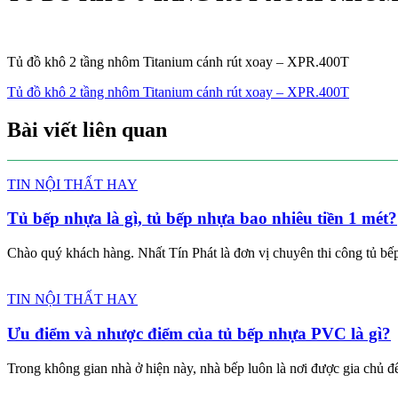
Tủ đồ khô 2 tầng nhôm Titanium cánh rút xoay – XPR.400T
Điều
Tủ đồ khô 2 tầng nhôm Titanium cánh rút xoay – XPR.400T
hướng
Bài viết liên quan
bài
viết
TIN NỘI THẤT HAY
Tủ bếp nhựa là gì, tủ bếp nhựa bao nhiêu tiền 1 mét?
Chào quý khách hàng. Nhất Tín Phát là đơn vị chuyên thi công tủ bếp 
TIN NỘI THẤT HAY
Ưu điểm và nhược điểm của tủ bếp nhựa PVC là gì?
Trong không gian nhà ở hiện này, nhà bếp luôn là nơi được gia chủ để