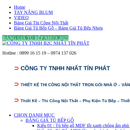
Skip
Home
to
TAY NÂNG BLUM
content
VIDEO
Bảng Giá Thi Công Nội Thất
Bảng Giá Tủ Bếp Gỗ – Bảng Giá Tủ Bếp Nhựa
BẢNG GIÁ TỦ BẾP NHỰA 2025
Hotline : 0899 16 15 19 – 0974 137 026
⊃
CÔNG TY TNHH NHẤT TÍN PHÁT
⊃
THIẾT KẾ THI CÔNG NỘI THẤT TRỌN GÓI NHÀ Ở – VĂ
⊃
Thiết Kế – Thi Công Nội Thất – Phụ Kiện Tủ Bếp – Thiế
CHỌN DANH MỤC
BẢNG GIÁ TỦ BẾP GỖ
Kiểu 01 : Tủ bếp gỗ MDF lỗi xanh chống ẩm phủ