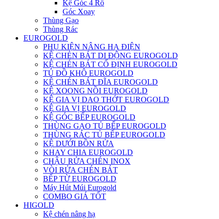
Kệ Góc 4 Rổ
Góc Xoay
Thùng Gạo
Thùng Rác
EUROGOLD
PHỤ KIỆN NÂNG HẠ ĐIỆN
KỆ CHÉN BÁT DI ĐỘNG EUROGOLD
KỆ CHÉN BÁT CỐ ĐỊNH EUROGOLD
TỦ ĐỒ KHÔ EUROGOLD
KỆ CHÉN BÁT ĐĨA EUROGOLD
KỆ XOONG NỒI EUROGOLD
KỆ GIA VỊ DAO THỚT EUROGOLD
KỆ GIA VỊ EUROGOLD
KỆ GÓC BẾP EUROGOLD
THÙNG GẠO TỦ BẾP EUROGOLD
THÙNG RÁC TỦ BẾP EUROGOLD
KỆ DƯỚI BỒN RỬA
KHAY CHIA EUROGOLD
CHẬU RỬA CHÉN INOX
VÒI RỬA CHÉN BÁT
BẾP TỪ EUROGOLD
Máy Hút Múi Eurogold
COMBO GIÁ TỐT
HIGOLD
Kệ chén nâng hạ