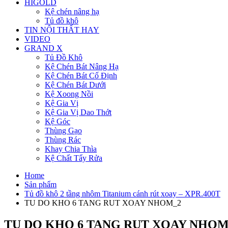
HIGOLD
Kệ chén nâng hạ
Tủ đồ khô
TIN NỘI THẤT HAY
VIDEO
GRAND X
Tủ Đồ Khô
Kệ Chén Bát Nâng Hạ
Kệ Chén Bát Cố Định
Kệ Chén Bát Dưới
Kệ Xoong Nồi
Kệ Gia Vị
Kệ Gia Vị Dao Thớt
Kệ Góc
Thùng Gạo
Thùng Rác
Khay Chia Thìa
Kệ Chất Tẩy Rửa
Home
Sản phẩm
Tủ đồ khô 2 tầng nhôm Titanium cánh rút xoay – XPR.400T
TU DO KHO 6 TANG RUT XOAY NHOM_2
TU DO KHO 6 TANG RUT XOAY NHOM