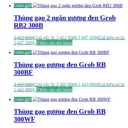
Giảm giá!
Thùng gạo 2 ngăn gương đen Grob
RB2 300B
3,412,000
₫
Giá gốc là: 3,412,000₫.
2,047,200
₫
Giá hiện tại là:
2,047,200₫.
Thêm vào giỏ hàng
Giảm giá!
Thùng gạo gương đen Grob RB
300BF
2,405,000
₫
Giá gốc là: 2,405,000₫.
1,443,000
₫
Giá hiện tại là:
1,443,000₫.
Thêm vào giỏ hàng
Giảm giá!
Thùng gạo gương đen Grob RB
300WF