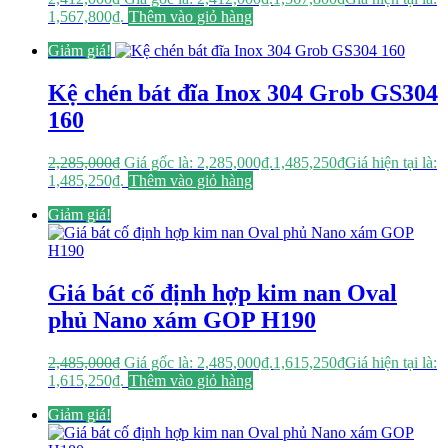
1,567,800₫.
Thêm vào giỏ hàng
Giảm giá!
Kệ chén bát đĩa Inox 304 Grob GS304
160
2,285,000
₫
Giá gốc là: 2,285,000₫.
1,485,250
₫
Giá hiện tại là:
1,485,250₫.
Thêm vào giỏ hàng
Giảm giá!
Giá bát cố định hợp kim nan Oval
phủ Nano xám GOP H190
2,485,000
₫
Giá gốc là: 2,485,000₫.
1,615,250
₫
Giá hiện tại là:
1,615,250₫.
Thêm vào giỏ hàng
Giảm giá!