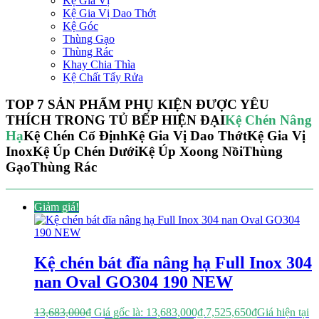
Kệ Gia Vị
Kệ Gia Vị Dao Thớt
Kệ Góc
Thùng Gạo
Thùng Rác
Khay Chia Thìa
Kệ Chất Tẩy Rửa
TOP 7 SẢN PHẨM PHỤ KIỆN ĐƯỢC YÊU
THÍCH TRONG TỦ BẾP HIỆN ĐẠI
Kệ Chén Nâng
Hạ
Kệ Chén Cố Định
Kệ Gia Vị Dao Thớt
Kệ Gia Vị
Inox
Kệ Úp Chén Dưới
Kệ Úp Xoong Nồi
Thùng
Gạo
Thùng Rác
Giảm giá!
Kệ chén bát đĩa nâng hạ Full Inox 304
nan Oval GO304 190 NEW
13,683,000
₫
Giá gốc là: 13,683,000₫.
7,525,650
₫
Giá hiện tại