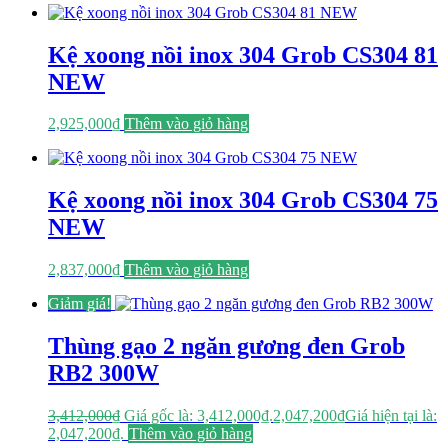
Kệ xoong nồi inox 304 Grob CS304 81
NEW
2,925,000
₫
Thêm vào giỏ hàng
Kệ xoong nồi inox 304 Grob CS304 75
NEW
2,837,000
₫
Thêm vào giỏ hàng
Giảm giá!
Thùng gạo 2 ngăn gương đen Grob
RB2 300W
3,412,000
₫
Giá gốc là: 3,412,000₫.
2,047,200
₫
Giá hiện tại là:
2,047,200₫.
Thêm vào giỏ hàng