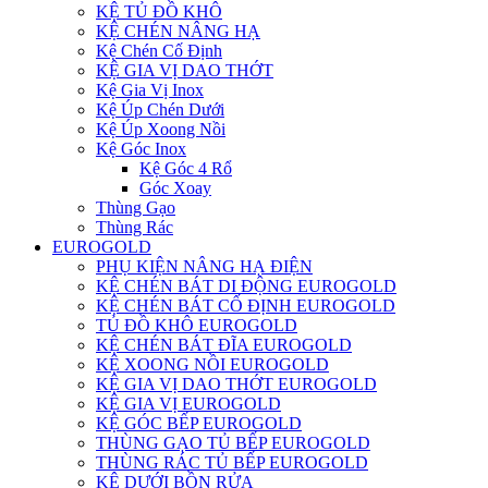
KỆ TỦ ĐỒ KHÔ
KỆ CHÉN NÂNG HẠ
Kệ Chén Cố Định
KỆ GIA VỊ DAO THỚT
Kệ Gia Vị Inox
Kệ Úp Chén Dưới
Kệ Úp Xoong Nồi
Kệ Góc Inox
Kệ Góc 4 Rổ
Góc Xoay
Thùng Gạo
Thùng Rác
EUROGOLD
PHỤ KIỆN NÂNG HẠ ĐIỆN
KỆ CHÉN BÁT DI ĐỘNG EUROGOLD
KỆ CHÉN BÁT CỐ ĐỊNH EUROGOLD
TỦ ĐỒ KHÔ EUROGOLD
KỆ CHÉN BÁT ĐĨA EUROGOLD
KỆ XOONG NỒI EUROGOLD
KỆ GIA VỊ DAO THỚT EUROGOLD
KỆ GIA VỊ EUROGOLD
KỆ GÓC BẾP EUROGOLD
THÙNG GẠO TỦ BẾP EUROGOLD
THÙNG RÁC TỦ BẾP EUROGOLD
KỆ DƯỚI BỒN RỬA