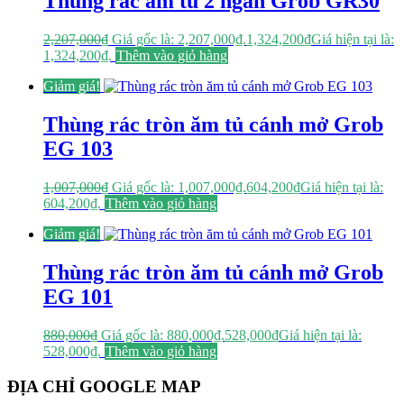
Thùng rác âm tủ 2 ngăn Grob GR30
2,207,000
₫
Giá gốc là: 2,207,000₫.
1,324,200
₫
Giá hiện tại là:
1,324,200₫.
Thêm vào giỏ hàng
Giảm giá!
Thùng rác tròn ăm tủ cánh mở Grob
EG 103
1,007,000
₫
Giá gốc là: 1,007,000₫.
604,200
₫
Giá hiện tại là:
604,200₫.
Thêm vào giỏ hàng
Giảm giá!
Thùng rác tròn ăm tủ cánh mở Grob
EG 101
880,000
₫
Giá gốc là: 880,000₫.
528,000
₫
Giá hiện tại là:
528,000₫.
Thêm vào giỏ hàng
ĐỊA CHỈ GOOGLE MAP