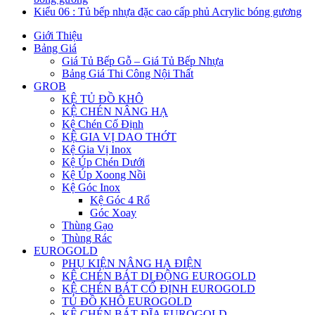
Kiểu 06 : Tủ bếp nhựa đặc cao cấp phủ Acrylic bóng gương
Giới Thiệu
Bảng Giá
Giá Tủ Bếp Gỗ – Giá Tủ Bếp Nhựa
Bảng Giá Thi Công Nội Thất
GROB
KỆ TỦ ĐỒ KHÔ
KỆ CHÉN NÂNG HẠ
Kệ Chén Cố Định
KỆ GIA VỊ DAO THỚT
Kệ Gia Vị Inox
Kệ Úp Chén Dưới
Kệ Úp Xoong Nồi
Kệ Góc Inox
Kệ Góc 4 Rổ
Góc Xoay
Thùng Gạo
Thùng Rác
EUROGOLD
PHỤ KIỆN NÂNG HẠ ĐIỆN
KỆ CHÉN BÁT DI ĐỘNG EUROGOLD
KỆ CHÉN BÁT CỐ ĐỊNH EUROGOLD
TỦ ĐỒ KHÔ EUROGOLD
KỆ CHÉN BÁT ĐĨA EUROGOLD