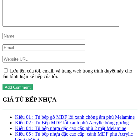
Lưu tên của tôi, email, và trang web trong trình duyệt này cho
lần bình luận kế tiếp của tôi.
GIÁ TỦ BẾP NHỰA
Kiểu 01 : Tủ bếp gỗ MDF lỗi xanh chống ẩm phủ Melamine
Kiểu 02 : Tủ Bếp MDF lỗi xanh phủ Acrylic bóng gương
Kiểu 04 : Tủ bếp nhựa đặc cao cấp phủ 2 mặt Melamine
Kiểu 05 : Tủ bếp nhựa đặc cao cấp, cánh MDF phủ Acrylic
bóng gương