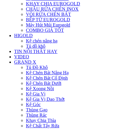
KHAY CHIA EUROGOLD
CHẬU RỬA CHÉN INOX
VÒI RỬA CHÉN BÁT
BẾP TỪ EUROGOLD
Máy Hút Múi Eurogold
COMBO GIÁ TỐT
HIGOLD
Kệ chén nâng hạ
Tủ đồ khô
TIN NỘI THẤT HAY
VIDEO
GRAND X
Tủ Đồ Khô
Kệ Chén Bát Nâng Hạ
Kệ Chén Bát Cố Định
Kệ Chén Bát Dưới
Kệ Xoong Nồi
Kệ Gia Vị
Kệ Gia Vị Dao Thớt
Kệ Góc
Thùng Gạo
Thùng Rác
Khay Chia Thìa
Kệ Chất Tẩy Rửa