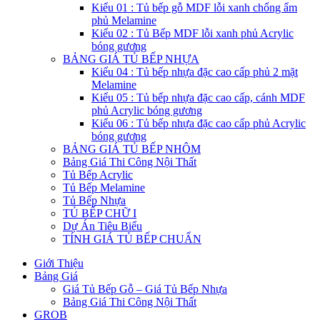
Kiểu 01 : Tủ bếp gỗ MDF lỗi xanh chống ẩm
phủ Melamine
Kiểu 02 : Tủ Bếp MDF lỗi xanh phủ Acrylic
bóng gương
BẢNG GIÁ TỦ BẾP NHỰA
Kiểu 04 : Tủ bếp nhựa đặc cao cấp phủ 2 mặt
Melamine
Kiểu 05 : Tủ bếp nhựa đặc cao cấp, cánh MDF
phủ Acrylic bóng gương
Kiểu 06 : Tủ bếp nhựa đặc cao cấp phủ Acrylic
bóng gương
BẢNG GIÁ TỦ BẾP NHÔM
Bảng Giá Thi Công Nội Thất
Tủ Bếp Acrylic
Tủ Bếp Melamine
Tủ Bếp Nhựa
TỦ BẾP CHỮ I
Dự Án Tiêu Biểu
TÍNH GIÁ TỦ BẾP CHUẨN
Giới Thiệu
Bảng Giá
Giá Tủ Bếp Gỗ – Giá Tủ Bếp Nhựa
Bảng Giá Thi Công Nội Thất
GROB