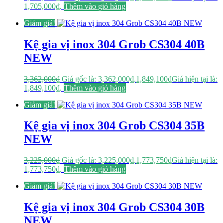
1,705,000₫.
Thêm vào giỏ hàng
Giảm giá!
Kệ gia vị inox 304 Grob CS304 40B
NEW
3,362,000
₫
Giá gốc là: 3,362,000₫.
1,849,100
₫
Giá hiện tại là:
1,849,100₫.
Thêm vào giỏ hàng
Giảm giá!
Kệ gia vị inox 304 Grob CS304 35B
NEW
3,225,000
₫
Giá gốc là: 3,225,000₫.
1,773,750
₫
Giá hiện tại là:
1,773,750₫.
Thêm vào giỏ hàng
Giảm giá!
Kệ gia vị inox 304 Grob CS304 30B
NEW