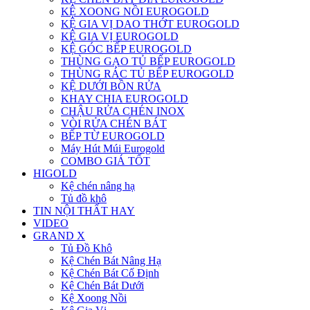
KỆ XOONG NỒI EUROGOLD
KỆ GIA VỊ DAO THỚT EUROGOLD
KỆ GIA VỊ EUROGOLD
KỆ GÓC BẾP EUROGOLD
THÙNG GẠO TỦ BẾP EUROGOLD
THÙNG RÁC TỦ BẾP EUROGOLD
KỆ DƯỚI BỒN RỬA
KHAY CHIA EUROGOLD
CHẬU RỬA CHÉN INOX
VÒI RỬA CHÉN BÁT
BẾP TỪ EUROGOLD
Máy Hút Múi Eurogold
COMBO GIÁ TỐT
HIGOLD
Kệ chén nâng hạ
Tủ đồ khô
TIN NỘI THẤT HAY
VIDEO
GRAND X
Tủ Đồ Khô
Kệ Chén Bát Nâng Hạ
Kệ Chén Bát Cố Định
Kệ Chén Bát Dưới
Kệ Xoong Nồi