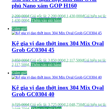
phủ Nano xám GOP H160
2,200,000
₫
Giá gốc là: 2,200,000₫.
1,430,000
₫
Giá hiện tại là:
1,430,000₫.
Thêm vào giỏ hàng
Giảm giá!
Kệ gia vị dao thớt inox 304 Mix Oval
Grob GC0304 45
3,850,000
₫
Giá gốc là: 3,850,000₫.
2,117,500
₫
Giá hiện tại là:
2,117,500₫.
Thêm vào giỏ hàng
Giảm giá!
Kệ gia vị dao thớt inox 304 Mix Oval
Grob GC0304 40
3,725,000
₫
Giá gốc là: 3,725,000₫.
2,048,750
₫
Giá hiện tại là:
2,048,750₫.
Thêm vào giỏ hàng