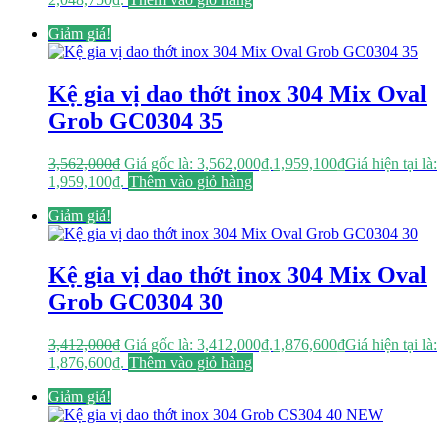
Giảm giá!
Kệ gia vị dao thớt inox 304 Mix Oval
Grob GC0304 35
3,562,000
₫
Giá gốc là: 3,562,000₫.
1,959,100
₫
Giá hiện tại là:
1,959,100₫.
Thêm vào giỏ hàng
Giảm giá!
Kệ gia vị dao thớt inox 304 Mix Oval
Grob GC0304 30
3,412,000
₫
Giá gốc là: 3,412,000₫.
1,876,600
₫
Giá hiện tại là:
1,876,600₫.
Thêm vào giỏ hàng
Giảm giá!