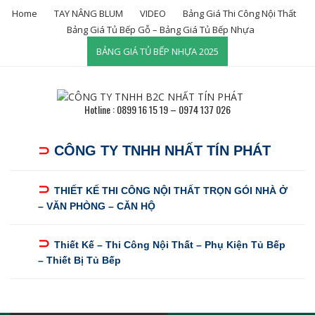
Skip
Home
TAY NÂNG BLUM
VIDEO
Bảng Giá Thi Công Nội Thất
to
Bảng Giá Tủ Bếp Gỗ – Bảng Giá Tủ Bếp Nhựa
content
BẢNG GIÁ TỦ BẾP NHỰA 2025
Hotline : 0899 16 15 19 – 0974 137 026
⊃
CÔNG TY TNHH NHẤT TÍN PHÁT
⊃
THIẾT KẾ THI CÔNG NỘI THẤT TRỌN GÓI NHÀ Ở
– VĂN PHÒNG – CĂN HỘ
⊃
Thiết Kế – Thi Công Nội Thất – Phụ Kiện Tủ Bếp
– Thiết Bị Tủ Bếp