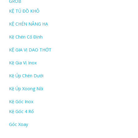
GROB
KỆ TỦ ĐỒ KHÔ
KỆ CHÉN NÂNG HẠ
Kệ Chén Cố Định
KỆ GIA VỊ DAO THỚT
Kệ Gia Vị Inox
Kệ Úp Chén Dưới
Kệ Úp Xoong Nồi
Kệ Góc Inox
Kệ Góc 4 Rổ
Góc Xoay