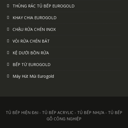
THÙNG RÁC TỦ BẾP EUROGOLD
KHAY CHIA EUROGOLD
CHẬU RỬA CHÉN INOX
VÒI RỬA CHÉN BÁT
KỆ DƯỚI BỒN RỬA
BẾP TỪ EUROGOLD
Máy Hút Múi Eurogold
TỦ BẾP HIỆN ĐẠI - TỦ BẾP ACRYLIC - TỦ BẾP NHỰA - TỦ BẾP
GỖ CÔNG NGHIỆP