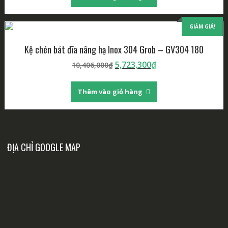
10,700,000₫.
là:
5,885,000₫.
GIẢM GIÁ!
Kệ chén bát đĩa nâng hạ Inox 304 Grob – GV304 180
Giá
Giá
5,723,300
₫
10,406,000
₫
gốc
hiện
là:
tại
Thêm vào giỏ hàng
10,406,000₫.
là:
5,723,300₫.
ĐỊA CHỈ GOOGLE MAP