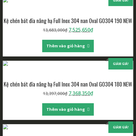
GIẢM GIÁ!
Kệ chén bát đĩa nâng hạ Full Inox 304 nan Oval GO304 190 NEW
Giá
Giá
7,525,650
₫
13,683,000
₫
gốc
hiện
là:
tại
Thêm vào giỏ hàng
13,683,000₫.
là:
7,525,650₫.
GIẢM GIÁ!
Kệ chén bát đĩa nâng hạ Full Inox 304 nan Oval GO304 180 NEW
Giá
Giá
7,368,350
₫
13,397,000
₫
gốc
hiện
là:
tại
Thêm vào giỏ hàng
13,397,000₫.
là:
7,368,350₫.
GIẢM GIÁ!