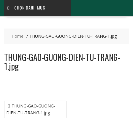
CHỌN DANH MỤC
Home
THUNG-GAO-GUONG-DIEN-TU-TRANG-1.jpg
THUNG-GAO-GUONG-DIEN-TU-TRANG-
1.jpg
Điều
THUNG-GAO-GUONG-
hướng
DIEN-TU-TRANG-1.jpg
bài
viết