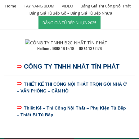
Skip
Home
TAY NÂNG BLUM
VIDEO
Bảng Giá Thi Công Nội Thất
to
Bảng Giá Tủ Bếp Gỗ – Bảng Giá Tủ Bếp Nhựa
content
BẢNG GIÁ TỦ BẾP NHỰA 2025
Hotline : 0899 16 15 19 – 0974 137 026
⊃
CÔNG TY TNHH NHẤT TÍN PHÁT
⊃
THIẾT KẾ THI CÔNG NỘI THẤT TRỌN GÓI NHÀ Ở
– VĂN PHÒNG – CĂN HỘ
⊃
Thiết Kế – Thi Công Nội Thất – Phụ Kiện Tủ Bếp
– Thiết Bị Tủ Bếp