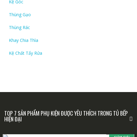
Kệ Góc
Thùng Gạo
Thùng Rác
Khay Chia Thìa
Kệ Chất Tẩy Rửa
TOP 7 SẢN PHẨM PHỤ KIỆN ĐƯỢC YÊU THÍCH TRONG TỦ BẾP
HIỆN ĐẠI