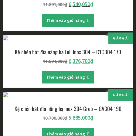
Giá
Giá
6,540,050
₫
11,891,000
₫
gốc
hiện
là:
tại
Thêm vào giỏ hàng
11,891,000₫.
là:
6,540,050₫.
GIẢM GIÁ!
Kệ chén bát đĩa nâng hạ Full Inox 304 – C1C304 170
Giá
Giá
6,376,700
₫
11,594,000
₫
gốc
hiện
là:
tại
Thêm vào giỏ hàng
11,594,000₫.
là:
6,376,700₫.
GIẢM GIÁ!
Kệ chén bát đĩa nâng hạ Inox 304 Grob – GV304 190
Giá
Giá
5,885,000
₫
10,700,000
₫
gốc
hiện
là:
tại
Thêm vào giỏ hàng