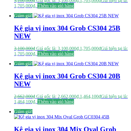
3,100,000
₫
Giá gốc là: 3,100,000₫.
1,705,000
₫
Giá hiện tại là:
1,705,000₫.
Thêm vào giỏ hàng
Giảm giá!
Kệ gia vị inox 304 Grob CS304 25B
NEW
3,100,000
₫
Giá gốc là: 3,100,000₫.
1,705,000
₫
Giá hiện tại là:
1,705,000₫.
Thêm vào giỏ hàng
Giảm giá!
Kệ gia vị inox 304 Grob CS304 20B
NEW
2,662,000
₫
Giá gốc là: 2,662,000₫.
1,464,100
₫
Giá hiện tại là:
1,464,100₫.
Thêm vào giỏ hàng
Giảm giá!
Kệ gia vị inox 304 Mix Oval Grob