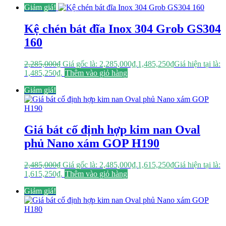
Giảm giá!
Kệ chén bát đĩa Inox 304 Grob GS304
160
2,285,000
₫
Giá gốc là: 2,285,000₫.
1,485,250
₫
Giá hiện tại là:
1,485,250₫.
Thêm vào giỏ hàng
Giảm giá!
Giá bát cố định hợp kim nan Oval
phủ Nano xám GOP H190
2,485,000
₫
Giá gốc là: 2,485,000₫.
1,615,250
₫
Giá hiện tại là:
1,615,250₫.
Thêm vào giỏ hàng
Giảm giá!