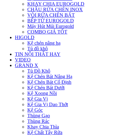
KHAY CHIA EUROGOLD
CHẬU RỬA CHÉN INOX
VÒI RỬA CHÉN BÁT
BẾP TỪ EUROGOLD
Máy Hút Múi Eurogold
COMBO GIÁ TỐT
HIGOLD
Kệ chén nâng hạ
Tủ đồ khô
TIN NỘI THẤT HAY
VIDEO
GRAND X
Tủ Đồ Khô
Kệ Chén Bát Nâng Hạ
Kệ Chén Bát Cố Định
Kệ Chén Bát Dưới
Kệ Xoong Nồi
Kệ Gia Vị
Kệ Gia Vị Dao Thớt
Kệ Góc
Thùng Gạo
Thùng Rác
Khay Chia Thìa
Kệ Chất Tẩy Rửa