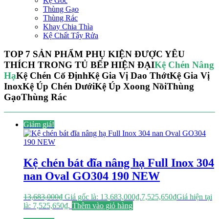
Kệ Góc
Thùng Gạo
Thùng Rác
Khay Chia Thìa
Kệ Chất Tẩy Rửa
TOP 7 SẢN PHẨM PHỤ KIỆN ĐƯỢC YÊU
THÍCH TRONG TỦ BẾP HIỆN ĐẠI
Kệ Chén Nâng
Hạ
Kệ Chén Cố Định
Kệ Gia Vị Dao Thớt
Kệ Gia Vị
Inox
Kệ Úp Chén Dưới
Kệ Úp Xoong Nồi
Thùng
Gạo
Thùng Rác
Giảm giá!
Kệ chén bát đĩa nâng hạ Full Inox 304
nan Oval GO304 190 NEW
13,683,000
₫
Giá gốc là: 13,683,000₫.
7,525,650
₫
Giá hiện tại
là: 7,525,650₫.
Thêm vào giỏ hàng