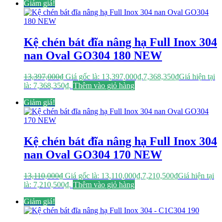
Giảm giá!
Kệ chén bát đĩa nâng hạ Full Inox 304
nan Oval GO304 180 NEW
13,397,000
₫
Giá gốc là: 13,397,000₫.
7,368,350
₫
Giá hiện tại
là: 7,368,350₫.
Thêm vào giỏ hàng
Giảm giá!
Kệ chén bát đĩa nâng hạ Full Inox 304
nan Oval GO304 170 NEW
13,110,000
₫
Giá gốc là: 13,110,000₫.
7,210,500
₫
Giá hiện tại
là: 7,210,500₫.
Thêm vào giỏ hàng
Giảm giá!