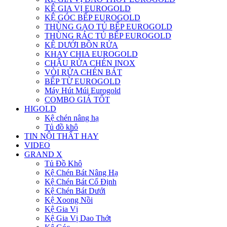
KỆ GIA VỊ EUROGOLD
KỆ GÓC BẾP EUROGOLD
THÙNG GẠO TỦ BẾP EUROGOLD
THÙNG RÁC TỦ BẾP EUROGOLD
KỆ DƯỚI BỒN RỬA
KHAY CHIA EUROGOLD
CHẬU RỬA CHÉN INOX
VÒI RỬA CHÉN BÁT
BẾP TỪ EUROGOLD
Máy Hút Múi Eurogold
COMBO GIÁ TỐT
HIGOLD
Kệ chén nâng hạ
Tủ đồ khô
TIN NỘI THẤT HAY
VIDEO
GRAND X
Tủ Đồ Khô
Kệ Chén Bát Nâng Hạ
Kệ Chén Bát Cố Định
Kệ Chén Bát Dưới
Kệ Xoong Nồi
Kệ Gia Vị
Kệ Gia Vị Dao Thớt