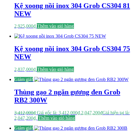
Kệ xoong nồi inox 304 Grob CS304 81
NEW
2,925,000
₫
Thêm vào giỏ hàng
Kệ xoong nồi inox 304 Grob CS304 75
NEW
2,837,000
₫
Thêm vào giỏ hàng
Giảm giá!
Thùng gạo 2 ngăn gương đen Grob
RB2 300W
3,412,000
₫
Giá gốc là: 3,412,000₫.
2,047,200
₫
Giá hiện tại là:
2,047,200₫.
Thêm vào giỏ hàng
Giảm giá!