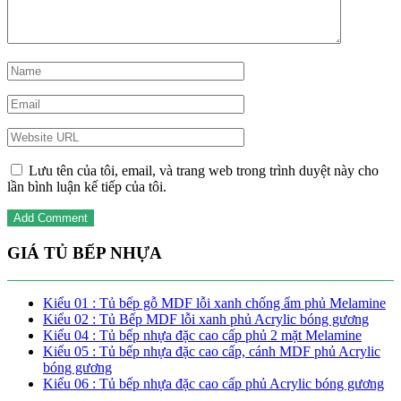
Lưu tên của tôi, email, và trang web trong trình duyệt này cho
lần bình luận kế tiếp của tôi.
GIÁ TỦ BẾP NHỰA
Kiểu 01 : Tủ bếp gỗ MDF lỗi xanh chống ẩm phủ Melamine
Kiểu 02 : Tủ Bếp MDF lỗi xanh phủ Acrylic bóng gương
Kiểu 04 : Tủ bếp nhựa đặc cao cấp phủ 2 mặt Melamine
Kiểu 05 : Tủ bếp nhựa đặc cao cấp, cánh MDF phủ Acrylic
bóng gương
Kiểu 06 : Tủ bếp nhựa đặc cao cấp phủ Acrylic bóng gương