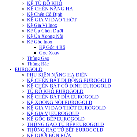
KỆ TỦ ĐỒ KHÔ
KỆ CHÉN NÂNG HẠ
Kệ Chén Cố Định
KỆ GIA VỊ DAO THỚT
Kệ Gia Vị Inox
Kệ Úp Chén Dưới
Kệ Úp Xoong Nồi
Kệ Góc Inox
Kệ Góc 4 Rổ
Góc Xoay
Thùng Gạo
Thùng Rác
EUROGOLD
PHỤ KIỆN NÂNG HẠ ĐIỆN
KỆ CHÉN BÁT DI ĐỘNG EUROGOLD
KỆ CHÉN BÁT CỐ ĐỊNH EUROGOLD
TỦ ĐỒ KHÔ EUROGOLD
KỆ CHÉN BÁT ĐĨA EUROGOLD
KỆ XOONG NỒI EUROGOLD
KỆ GIA VỊ DAO THỚT EUROGOLD
KỆ GIA VỊ EUROGOLD
KỆ GÓC BẾP EUROGOLD
THÙNG GẠO TỦ BẾP EUROGOLD
THÙNG RÁC TỦ BẾP EUROGOLD
KỆ DƯỚI BỒN RỬA