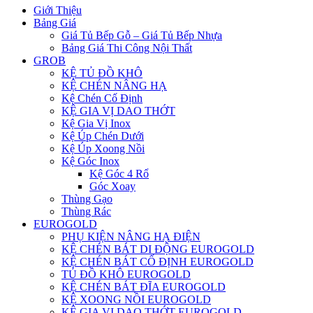
Giới Thiệu
Bảng Giá
Giá Tủ Bếp Gỗ – Giá Tủ Bếp Nhựa
Bảng Giá Thi Công Nội Thất
GROB
KỆ TỦ ĐỒ KHÔ
KỆ CHÉN NÂNG HẠ
Kệ Chén Cố Định
KỆ GIA VỊ DAO THỚT
Kệ Gia Vị Inox
Kệ Úp Chén Dưới
Kệ Úp Xoong Nồi
Kệ Góc Inox
Kệ Góc 4 Rổ
Góc Xoay
Thùng Gạo
Thùng Rác
EUROGOLD
PHỤ KIỆN NÂNG HẠ ĐIỆN
KỆ CHÉN BÁT DI ĐỘNG EUROGOLD
KỆ CHÉN BÁT CỐ ĐỊNH EUROGOLD
TỦ ĐỒ KHÔ EUROGOLD
KỆ CHÉN BÁT ĐĨA EUROGOLD
KỆ XOONG NỒI EUROGOLD
KỆ GIA VỊ DAO THỚT EUROGOLD