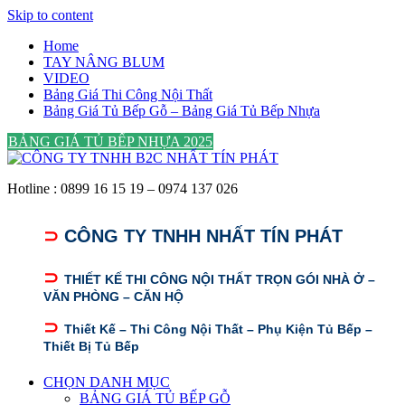
Skip to content
Home
TAY NÂNG BLUM
VIDEO
Bảng Giá Thi Công Nội Thất
Bảng Giá Tủ Bếp Gỗ – Bảng Giá Tủ Bếp Nhựa
BẢNG GIÁ TỦ BẾP NHỰA 2025
Hotline : 0899 16 15 19 – 0974 137 026
⊃
CÔNG TY TNHH NHẤT TÍN PHÁT
⊃
THIẾT KẾ THI CÔNG NỘI THẤT TRỌN GÓI NHÀ Ở –
VĂN PHÒNG – CĂN HỘ
⊃
Thiết Kế – Thi Công Nội Thất – Phụ Kiện Tủ Bếp –
Thiết Bị Tủ Bếp
CHỌN DANH MỤC
BẢNG GIÁ TỦ BẾP GỖ