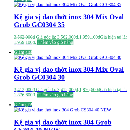
Kệ gia vị dao thớt inox 304 Mix Oval
Grob GC0304 35
3,562,000
₫
Giá gốc là: 3,562,000₫.
1,959,100
₫
Giá hiện tại là:
1,959,100₫.
Thêm vào giỏ hàng
Giảm giá!
Kệ gia vị dao thớt inox 304 Mix Oval
Grob GC0304 30
3,412,000
₫
Giá gốc là: 3,412,000₫.
1,876,600
₫
Giá hiện tại là:
1,876,600₫.
Thêm vào giỏ hàng
Giảm giá!
Kệ gia vị dao thớt inox 304 Grob