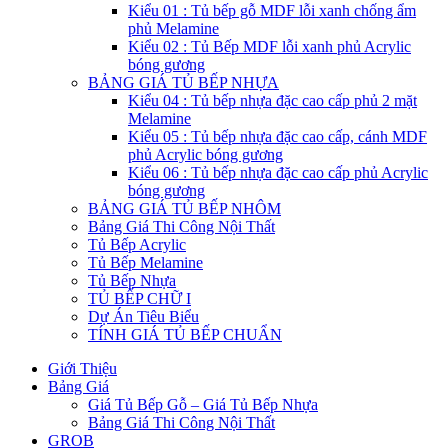
Kiểu 01 : Tủ bếp gỗ MDF lỗi xanh chống ẩm
phủ Melamine
Kiểu 02 : Tủ Bếp MDF lỗi xanh phủ Acrylic
bóng gương
BẢNG GIÁ TỦ BẾP NHỰA
Kiểu 04 : Tủ bếp nhựa đặc cao cấp phủ 2 mặt
Melamine
Kiểu 05 : Tủ bếp nhựa đặc cao cấp, cánh MDF
phủ Acrylic bóng gương
Kiểu 06 : Tủ bếp nhựa đặc cao cấp phủ Acrylic
bóng gương
BẢNG GIÁ TỦ BẾP NHÔM
Bảng Giá Thi Công Nội Thất
Tủ Bếp Acrylic
Tủ Bếp Melamine
Tủ Bếp Nhựa
TỦ BẾP CHỮ I
Dự Án Tiêu Biểu
TÍNH GIÁ TỦ BẾP CHUẨN
Giới Thiệu
Bảng Giá
Giá Tủ Bếp Gỗ – Giá Tủ Bếp Nhựa
Bảng Giá Thi Công Nội Thất
GROB