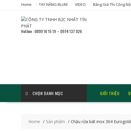
Skip
Home
TAY NÂNG BLUM
VIDEO
Bảng Giá Thi Công Nộ
to
content
Hotline : 0899 16 15 19 – 0974 137 026
CHỌN DANH MỤC
GIỚI THIỆU
B
Home
Sản phẩm
Chậu rửa bát inox 304 Eurogo