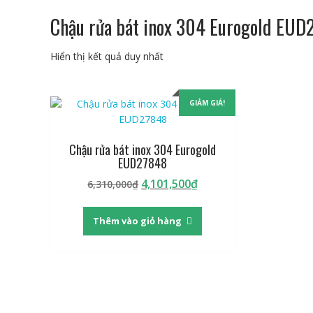
Chậu rửa bát inox 304 Eurogold EUD
Hiển thị kết quả duy nhất
GIẢM GIÁ!
Chậu rửa bát inox 304 Eurogold
EUD27848
Giá
Giá
4,101,500
₫
6,310,000
₫
gốc
hiện
là:
tại
Thêm vào giỏ hàng
6,310,000₫.
là:
4,101,500₫.