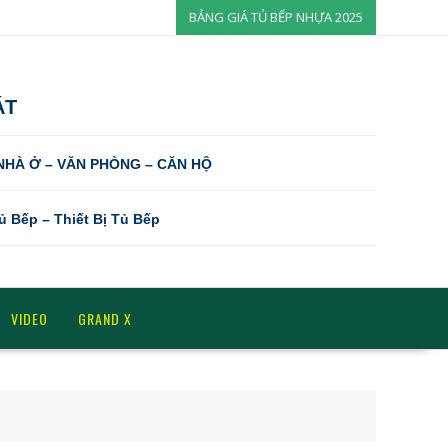
BẢNG GIÁ TỦ BẾP NHỰA 2025
ÁT
 NHÀ Ở – VĂN PHÒNG – CĂN HỘ
Tủ Bếp – Thiết Bị Tủ Bếp
VIDEO
GRAND X