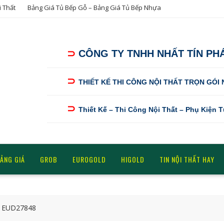
i Thất
Bảng Giá Tủ Bếp Gỗ – Bảng Giá Tủ Bếp Nhựa
⊃
CÔNG TY TNHH NHẤT TÍN PH
⊃
THIẾT KẾ THI CÔNG NỘI THẤT TRỌN GÓI
⊃
Thiết Kế – Thi Công Nội Thất – Phụ Kiện 
ẢNG GIÁ
GROB
EUROGOLD
HIGOLD
TIN NỘI THẤT HAY
ld EUD27848