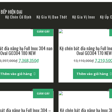
BẾP HIỆN ĐẠI
ạ
Kệ Chén Cố Định
Kệ Gia Vị Dao Thớt
Kệ Gia Vị Inox
Kệ Úp 
GIẢM GIÁ!
át đĩa nâng hạ Full Inox 304 nan
Kệ chén bát đĩa nâng hạ Full In
Oval GO304 180 NEW
Oval GO304 170 NEW
Giá
Giá
Giá
7,368,350
₫
7,210,50
3,397,000
₫
13,110,000
₫
gốc
hiện
gốc
là:
tại
là:
Thêm vào giỏ hàng
Thêm vào giỏ hàng
13,397,000₫.
là:
13,110,00
7,368,350₫.
GIẢM GIÁ!
bát đĩa nâng hạ Full Inox 304 –
Kệ chén bát đĩa nâng hạ Inox 