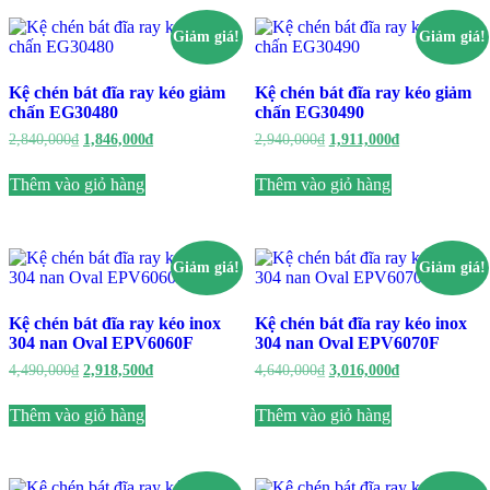
Giảm giá!
Giảm giá!
Kệ chén bát đĩa ray kéo giảm
Kệ chén bát đĩa ray kéo giảm
chấn EG30480
chấn EG30490
Giá
Giá
Giá
Giá
2,840,000
₫
1,846,000
₫
2,940,000
₫
1,911,000
₫
gốc
hiện
gốc
hiện
là:
tại
là:
tại
Thêm vào giỏ hàng
Thêm vào giỏ hàng
2,840,000₫.
là:
2,940,000₫.
là:
1,846,000₫.
1,911,000₫.
Giảm giá!
Giảm giá!
Kệ chén bát đĩa ray kéo inox
Kệ chén bát đĩa ray kéo inox
304 nan Oval EPV6060F
304 nan Oval EPV6070F
Giá
Giá
Giá
Giá
4,490,000
₫
2,918,500
₫
4,640,000
₫
3,016,000
₫
gốc
hiện
gốc
hiện
là:
tại
là:
tại
Thêm vào giỏ hàng
Thêm vào giỏ hàng
4,490,000₫.
là:
4,640,000₫.
là:
2,918,500₫.
3,016,000₫.