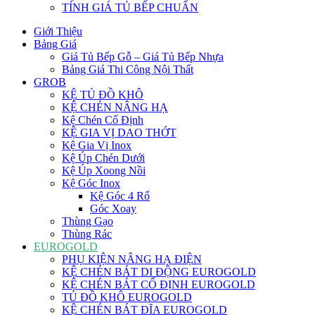
TÍNH GIÁ TỦ BẾP CHUẨN
Giới Thiệu
Bảng Giá
Giá Tủ Bếp Gỗ – Giá Tủ Bếp Nhựa
Bảng Giá Thi Công Nội Thất
GROB
KỆ TỦ ĐỒ KHÔ
KỆ CHÉN NÂNG HẠ
Kệ Chén Cố Định
KỆ GIA VỊ DAO THỚT
Kệ Gia Vị Inox
Kệ Úp Chén Dưới
Kệ Úp Xoong Nồi
Kệ Góc Inox
Kệ Góc 4 Rổ
Góc Xoay
Thùng Gạo
Thùng Rác
EUROGOLD
PHỤ KIỆN NÂNG HẠ ĐIỆN
KỆ CHÉN BÁT DI ĐỘNG EUROGOLD
KỆ CHÉN BÁT CỐ ĐỊNH EUROGOLD
TỦ ĐỒ KHÔ EUROGOLD
KỆ CHÉN BÁT ĐĨA EUROGOLD