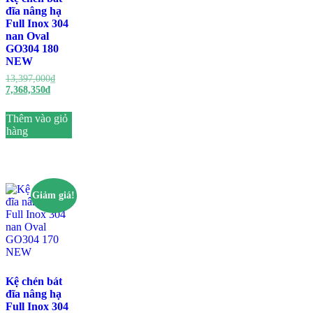
đĩa nâng hạ
Full Inox 304
nan Oval
GO304 180
NEW
Giá
13,397,000
₫
Giá
gốc
7,368,350
₫
hiện
là:
tại
13,397,000₫.
Thêm vào giỏ
là:
hàng
7,368,350₫.
Giảm giá!
Kệ chén bát
đĩa nâng hạ
Full Inox 304