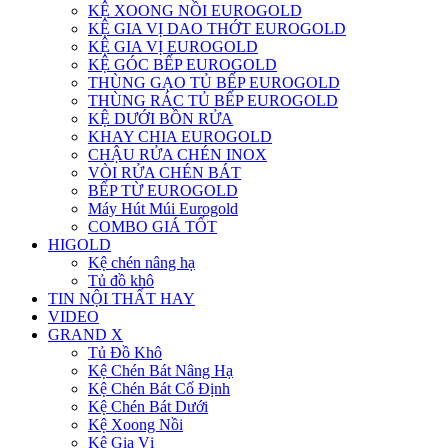
KỆ XOONG NỒI EUROGOLD
KỆ GIA VỊ DAO THỚT EUROGOLD
KỆ GIA VỊ EUROGOLD
KỆ GÓC BẾP EUROGOLD
THÙNG GẠO TỦ BẾP EUROGOLD
THÙNG RÁC TỦ BẾP EUROGOLD
KỆ DƯỚI BỒN RỬA
KHAY CHIA EUROGOLD
CHẬU RỬA CHÉN INOX
VÒI RỬA CHÉN BÁT
BẾP TỪ EUROGOLD
Máy Hút Múi Eurogold
COMBO GIÁ TỐT
HIGOLD
Kệ chén nâng hạ
Tủ đồ khô
TIN NỘI THẤT HAY
VIDEO
GRAND X
Tủ Đồ Khô
Kệ Chén Bát Nâng Hạ
Kệ Chén Bát Cố Định
Kệ Chén Bát Dưới
Kệ Xoong Nồi
Kệ Gia Vị