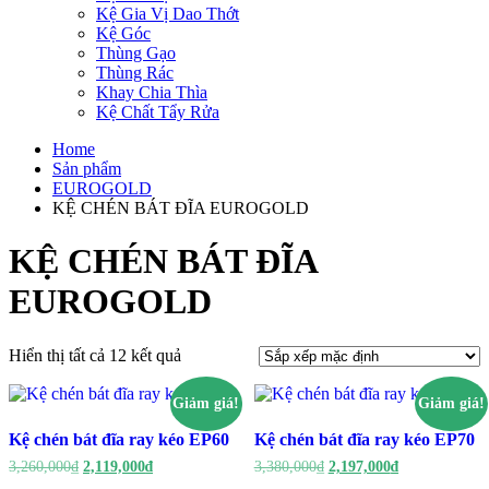
Kệ Gia Vị Dao Thớt
Kệ Góc
Thùng Gạo
Thùng Rác
Khay Chia Thìa
Kệ Chất Tẩy Rửa
Home
Sản phẩm
EUROGOLD
KỆ CHÉN BÁT ĐĨA EUROGOLD
KỆ CHÉN BÁT ĐĨA
EUROGOLD
Hiển thị tất cả 12 kết quả
Giảm giá!
Giảm giá!
Kệ chén bát đĩa ray kéo EP60
Kệ chén bát đĩa ray kéo EP70
Giá
Giá
Giá
Giá
3,260,000
₫
2,119,000
₫
3,380,000
₫
2,197,000
₫
gốc
hiện
gốc
hiện