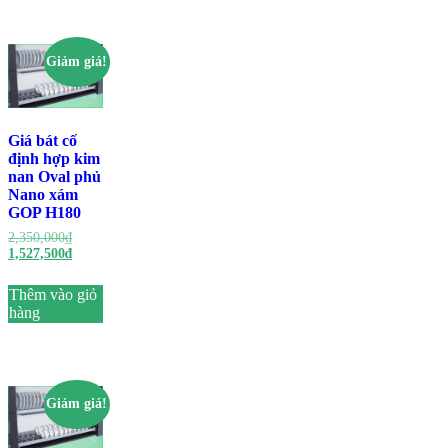
Giảm giá!
Giá bát cố
định hợp kim
nan Oval phủ
Nano xám
GOP H180
Giá
2,350,000
₫
gốc
Giá
1,527,500
₫
là:
hiện
2,350,000₫.
tại
Thêm vào giỏ
là:
hàng
1,527,500₫.
Giảm giá!