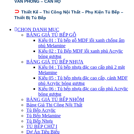
VĂN PHÒNG – CĂN HỘ
⊃
Thiết Kế – Thi Công Nội Thất – Phụ Kiện Tủ Bếp –
Thiết Bị Tủ Bếp
CHỌN DANH MỤC
BẢNG GIÁ TỦ BẾP GỖ
Kiểu 01 : Tủ bếp gỗ MDF lỗi xanh chống ẩm
phủ Melamine
Kiểu 02 : Tủ Bếp MDF lỗi xanh phủ Acrylic
bóng gương
BẢNG GIÁ TỦ BẾP NHỰA
Kiểu 04 : Tủ bếp nhựa đặc cao cấp phủ 2 mặt
Melamine
Kiểu 05 : Tủ bếp nhựa đặc cao cấp, cánh MDF
phủ Acrylic bóng gương
Kiểu 06 : Tủ bếp nhựa đặc cao cấp phủ Acrylic
bóng gương
BẢNG GIÁ TỦ BẾP NHÔM
Bảng Giá Thi Công Nội Thất
Tủ Bếp Acrylic
Tủ Bếp Melamine
Tủ Bếp Nhựa
TỦ BẾP CHỮ I
Dự Án Tiêu Biểu