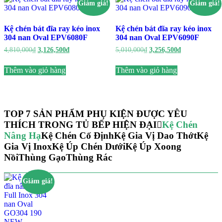
Giảm giá!
Giảm giá!
Kệ chén bát đĩa ray kéo inox
Kệ chén bát đĩa ray kéo inox
304 nan Oval EPV6080F
304 nan Oval EPV6090F
Giá
Giá
Giá
Giá
4,810,000
₫
3,126,500
₫
5,010,000
₫
3,256,500
₫
gốc
hiện
gốc
hiện
là:
tại
là:
tại
Thêm vào giỏ hàng
Thêm vào giỏ hàng
4,810,000₫.
là:
5,010,000₫.
là:
3,126,500₫.
3,256,500₫.
TOP 7 SẢN PHẨM PHỤ KIỆN ĐƯỢC YÊU
THÍCH TRONG TỦ BẾP HIỆN ĐẠI
Kệ Chén
Nâng Hạ
Kệ Chén Cố Định
Kệ Gia Vị Dao Thớt
Kệ
Gia Vị Inox
Kệ Úp Chén Dưới
Kệ Úp Xoong
Nồi
Thùng Gạo
Thùng Rác
Giảm giá!