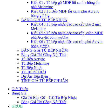
Kiểu 01 : Tủ bếp gỗ MDF lỗi xanh chống ẩm
phủ Melamine
Kiểu 02 : Tủ Bếp MDF lỗi xanh phủ Acrylic
bóng gương
BẢNG GIÁ TỦ BẾP NHỰA
Kiểu 04 : Tủ bếp nhựa đặc cao cấp phủ 2 mặt
Melamine
Kiểu 05 : Tủ bếp nhựa đặc cao cấp, cánh MDF
phủ Acrylic bóng gương
Kiểu 06 : Tủ bếp nhựa đặc cao cấp phủ Acrylic
bóng gương
BẢNG GIÁ TỦ BẾP NHÔM
Bảng Giá Thi Công Nội Thất
Tủ Bếp Acrylic
Tủ Bếp Melamine
Tủ Bếp Nhựa
TỦ BẾP CHỮ I
Dự Án Tiêu Biểu
TÍNH GIÁ TỦ BẾP CHUẨN
Giới Thiệu
Bảng Giá
Giá Tủ Bếp Gỗ – Giá Tủ Bếp Nhựa
Bảng Giá Thi Công Nội Thất
GROB