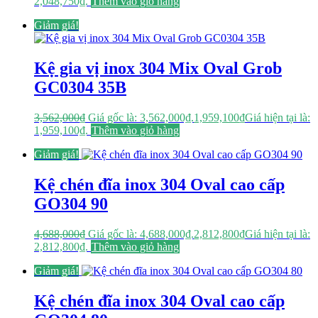
2,048,750₫.
Thêm vào giỏ hàng
Giảm giá!
Kệ gia vị inox 304 Mix Oval Grob
GC0304 35B
3,562,000
₫
Giá gốc là: 3,562,000₫.
1,959,100
₫
Giá hiện tại là:
1,959,100₫.
Thêm vào giỏ hàng
Giảm giá!
Kệ chén đĩa inox 304 Oval cao cấp
GO304 90
4,688,000
₫
Giá gốc là: 4,688,000₫.
2,812,800
₫
Giá hiện tại là:
2,812,800₫.
Thêm vào giỏ hàng
Giảm giá!
Kệ chén đĩa inox 304 Oval cao cấp