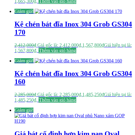
1,665,300₫.
Thêm vào giỏ hàng
Giảm giá!
Kệ chén bát đĩa Inox 304 Grob GS304
170
2,412,000
₫
Giá gốc là: 2,412,000₫.
1,567,800
₫
Giá hiện tại là:
1,567,800₫.
Thêm vào giỏ hàng
Giảm giá!
Kệ chén bát đĩa Inox 304 Grob GS304
160
2,285,000
₫
Giá gốc là: 2,285,000₫.
1,485,250
₫
Giá hiện tại là:
1,485,250₫.
Thêm vào giỏ hàng
Giảm giá!
Giá bát cố định hợp kim nan Oval