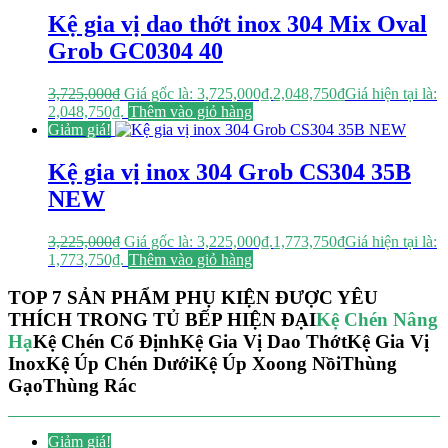
Kệ gia vị dao thớt inox 304 Mix Oval
Grob GC0304 40
3,725,000
₫
Giá gốc là: 3,725,000₫.
2,048,750
₫
Giá hiện tại là:
2,048,750₫.
Thêm vào giỏ hàng
Giảm giá!
Kệ gia vị inox 304 Grob CS304 35B
NEW
3,225,000
₫
Giá gốc là: 3,225,000₫.
1,773,750
₫
Giá hiện tại là:
1,773,750₫.
Thêm vào giỏ hàng
TOP 7 SẢN PHẨM PHỤ KIỆN ĐƯỢC YÊU
THÍCH TRONG TỦ BẾP HIỆN ĐẠI
Kệ Chén Nâng
Hạ
Kệ Chén Cố Định
Kệ Gia Vị Dao Thớt
Kệ Gia Vị
Inox
Kệ Úp Chén Dưới
Kệ Úp Xoong Nồi
Thùng
Gạo
Thùng Rác
Giảm giá!