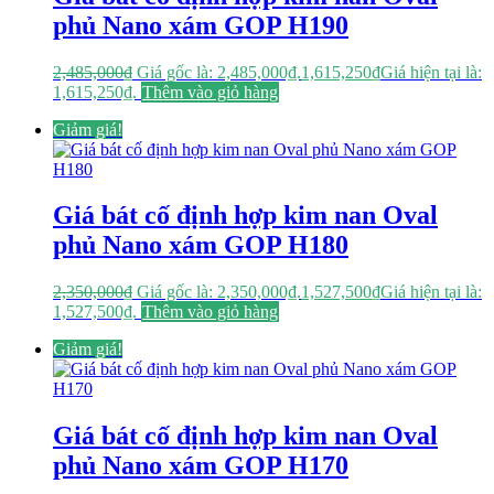
phủ Nano xám GOP H190
2,485,000
₫
Giá gốc là: 2,485,000₫.
1,615,250
₫
Giá hiện tại là:
1,615,250₫.
Thêm vào giỏ hàng
Giảm giá!
Giá bát cố định hợp kim nan Oval
phủ Nano xám GOP H180
2,350,000
₫
Giá gốc là: 2,350,000₫.
1,527,500
₫
Giá hiện tại là:
1,527,500₫.
Thêm vào giỏ hàng
Giảm giá!
Giá bát cố định hợp kim nan Oval
phủ Nano xám GOP H170