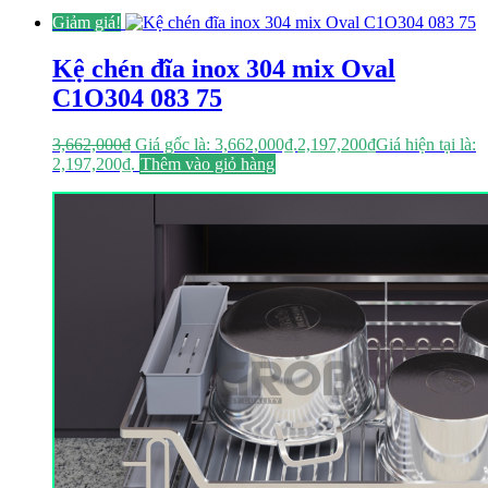
Giảm giá!
Kệ chén đĩa inox 304 mix Oval
C1O304 083 75
3,662,000
₫
Giá gốc là: 3,662,000₫.
2,197,200
₫
Giá hiện tại là:
2,197,200₫.
Thêm vào giỏ hàng