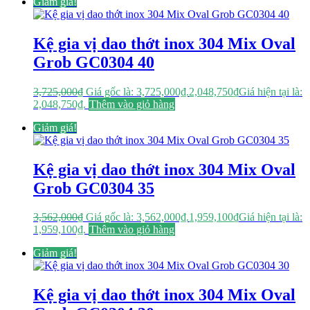
Giảm giá!
Kệ gia vị dao thớt inox 304 Mix Oval
Grob GC0304 40
3,725,000
₫
Giá gốc là: 3,725,000₫.
2,048,750
₫
Giá hiện tại là:
2,048,750₫.
Thêm vào giỏ hàng
Giảm giá!
Kệ gia vị dao thớt inox 304 Mix Oval
Grob GC0304 35
3,562,000
₫
Giá gốc là: 3,562,000₫.
1,959,100
₫
Giá hiện tại là:
1,959,100₫.
Thêm vào giỏ hàng
Giảm giá!
Kệ gia vị dao thớt inox 304 Mix Oval