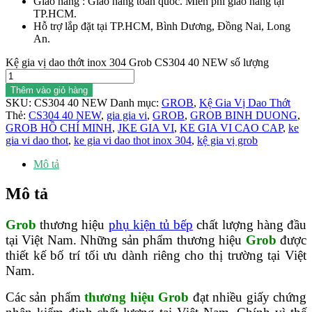
Giao hàng : Giao hàng toàn quốc. Miễn phí giao hàng tại
TP.HCM.
Hỗ trợ lắp đặt tại TP.HCM, Bình Dương, Đồng Nai, Long
An.
Kệ gia vị dao thớt inox 304 Grob CS304 40 NEW số lượng
Thêm vào giỏ hàng
SKU:
CS304 40 NEW
Danh mục:
GROB
,
Kệ Gia Vị Dao Thớt
Thẻ:
CS304 40 NEW
,
gia gia vi
,
GROB
,
GROB BINH DUONG
,
GROB HỒ CHÍ MINH
,
JKE GIA VI
,
KE GIA VI CAO CAP
,
ke
gia vi dao thot
,
ke gia vi dao thot inox 304
,
kệ gia vị grob
Mô tả
Mô tả
Grob
thương hiệu
phụ kiện tủ bếp
chất lượng hàng đầu
tại Việt Nam. Những sản phẩm thương hiệu
Grob
được
thiết kế bố trí tối ưu dành riêng cho thị trường tại Việt
Nam.
Các sản phẩm
thương hiệu Grob
đạt nhiều giấy chứng