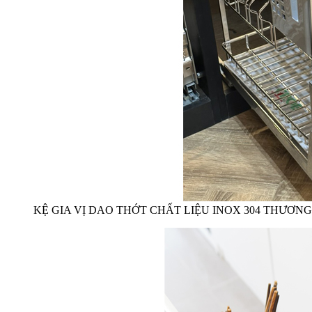
KỆ GIA VỊ DAO THỚT CHẤT LIỆU INOX 304 THƯƠN