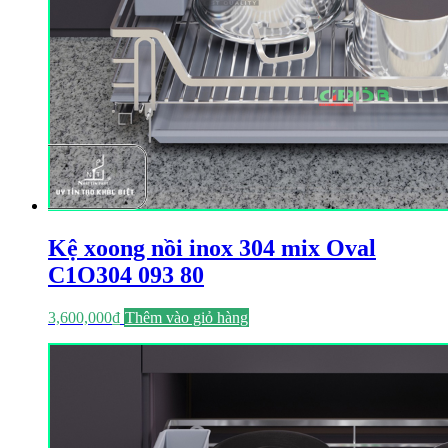
Kệ xoong nồi inox 304 mix Oval
C1O304 093 80
3,600,000
₫
Thêm vào giỏ hàng