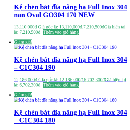
Kệ chén bát đĩa nâng hạ Full Inox 304
nan Oval GO304 170 NEW
13,110,000
₫
Giá gốc là: 13,110,000₫.
7,210,500
₫
Giá hiện tại
là: 7,210,500₫.
Thêm vào giỏ hàng
Giảm giá!
Kệ chén bát đĩa nâng hạ Full Inox 304
– C1C304 190
12,186,000
₫
Giá gốc là: 12,186,000₫.
6,702,300
₫
Giá hiện tại
là: 6,702,300₫.
Thêm vào giỏ hàng
Giảm giá!
Kệ chén bát đĩa nâng hạ Full Inox 304
– C1C304 180