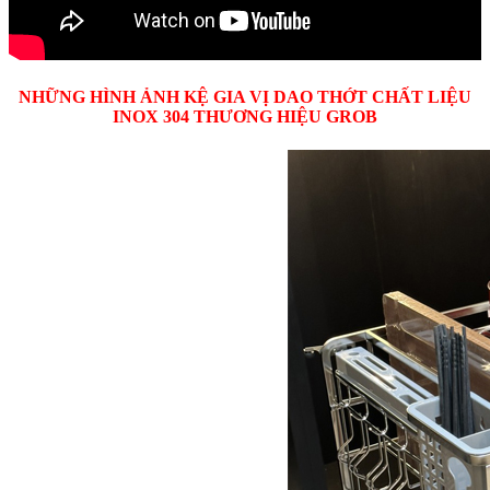
NHỮNG HÌNH ẢNH KỆ GIA VỊ DAO THỚT CHẤT LIỆU
INOX 304 THƯƠNG HIỆU GROB