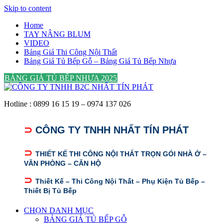
Skip to content
Home
TAY NÂNG BLUM
VIDEO
Bảng Giá Thi Công Nội Thất
Bảng Giá Tủ Bếp Gỗ – Bảng Giá Tủ Bếp Nhựa
BẢNG GIÁ TỦ BẾP NHỰA 2025
Hotline : 0899 16 15 19 – 0974 137 026
⊃
CÔNG TY TNHH NHẤT TÍN PHÁT
⊃
THIẾT KẾ THI CÔNG NỘI THẤT TRỌN GÓI NHÀ Ở –
VĂN PHÒNG – CĂN HỘ
⊃
Thiết Kế – Thi Công Nội Thất – Phụ Kiện Tủ Bếp –
Thiết Bị Tủ Bếp
CHỌN DANH MỤC
BẢNG GIÁ TỦ BẾP GỖ