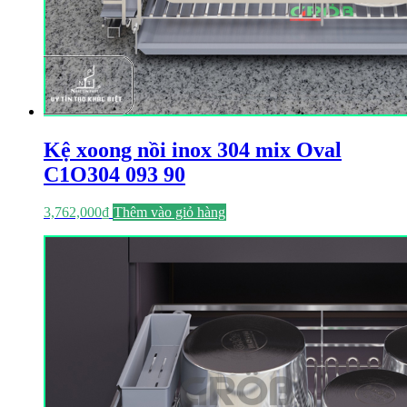
Kệ xoong nồi inox 304 mix Oval
C1O304 093 90
3,762,000
₫
Thêm vào giỏ hàng