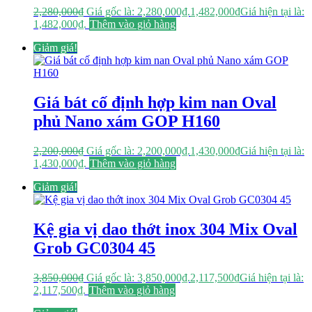
2,280,000
₫
Giá gốc là: 2,280,000₫.
1,482,000
₫
Giá hiện tại là:
1,482,000₫.
Thêm vào giỏ hàng
Giảm giá!
Giá bát cố định hợp kim nan Oval
phủ Nano xám GOP H160
2,200,000
₫
Giá gốc là: 2,200,000₫.
1,430,000
₫
Giá hiện tại là:
1,430,000₫.
Thêm vào giỏ hàng
Giảm giá!
Kệ gia vị dao thớt inox 304 Mix Oval
Grob GC0304 45
3,850,000
₫
Giá gốc là: 3,850,000₫.
2,117,500
₫
Giá hiện tại là:
2,117,500₫.
Thêm vào giỏ hàng