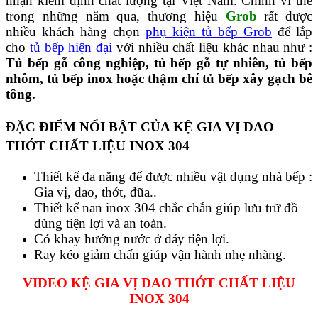
nhận kiểm định chất lượng tại Việt Nam. Chính vì thế
trong những năm qua, thương hiệu
Grob
rất được
nhiều khách hàng chọn
phụ kiện tủ bếp Grob
để lắp
cho
tủ bếp hiện đại
với nhiều chất liệu khác nhau như :
Tủ bếp gỗ công nghiệp, tủ bếp gỗ tự nhiên, tủ bếp
nhôm, tủ bếp inox hoặc thậm chí tủ bếp xây gạch bê
tông.
ĐẶC ĐIỂM NỔI BẬT CỦA KỆ GIA VỊ DAO
THỚT CHẤT LIỆU INOX 304
Thiết kế đa năng để được nhiều vật dụng nhà bếp :
Gia vị, dao, thớt, đũa..
Thiết kế nan inox 304 chắc chắn giúp lưu trữ đồ
dùng tiện lợi và an toàn.
Có khay hướng nước ở đáy tiện lợi.
Ray kéo giảm chấn giúp vận hành nhẹ nhàng.
VIDEO KỆ GIA VỊ DAO THỚT CHẤT LIỆU
INOX 304