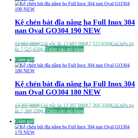
Kệ chén bát đĩa nâng hạ Full Inox 304
nan Oval GO304 190 NEW
13,683,000
₫
Giá gốc là: 13,683,000₫.
7,525,650
₫
Giá hiện tại
là: 7,525,650₫.
Thêm vào giỏ hàng
Giảm giá!
Kệ chén bát đĩa nâng hạ Full Inox 304
nan Oval GO304 180 NEW
13,397,000
₫
Giá gốc là: 13,397,000₫.
7,368,350
₫
Giá hiện tại
là: 7,368,350₫.
Thêm vào giỏ hàng
Giảm giá!