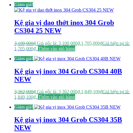
Giảm giá!
Kệ gia vị dao thớt inox 304 Grob
CS304 25 NEW
3,100,000
₫
Giá gốc là: 3,100,000₫.
1,705,000
₫
Giá hiện tại là:
1,705,000₫.
Thêm vào giỏ hàng
Giảm giá!
Kệ gia vị inox 304 Grob CS304 40B
NEW
3,362,000
₫
Giá gốc là: 3,362,000₫.
1,849,100
₫
Giá hiện tại là:
1,849,100₫.
Thêm vào giỏ hàng
Giảm giá!
Kệ gia vị inox 304 Grob CS304 35B
NEW