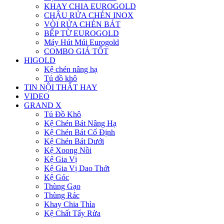
KHAY CHIA EUROGOLD
CHẬU RỬA CHÉN INOX
VÒI RỬA CHÉN BÁT
BẾP TỪ EUROGOLD
Máy Hút Múi Eurogold
COMBO GIÁ TỐT
HIGOLD
Kệ chén nâng hạ
Tủ đồ khô
TIN NỘI THẤT HAY
VIDEO
GRAND X
Tủ Đồ Khô
Kệ Chén Bát Nâng Hạ
Kệ Chén Bát Cố Định
Kệ Chén Bát Dưới
Kệ Xoong Nồi
Kệ Gia Vị
Kệ Gia Vị Dao Thớt
Kệ Góc
Thùng Gạo
Thùng Rác
Khay Chia Thìa
Kệ Chất Tẩy Rửa