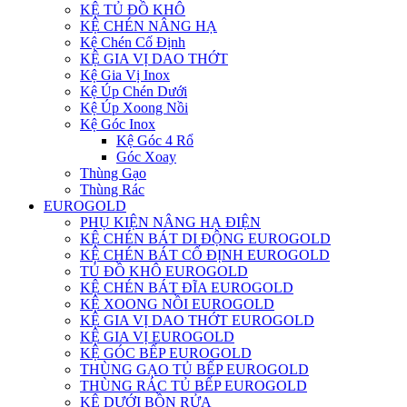
KỆ TỦ ĐỒ KHÔ
KỆ CHÉN NÂNG HẠ
Kệ Chén Cố Định
KỆ GIA VỊ DAO THỚT
Kệ Gia Vị Inox
Kệ Úp Chén Dưới
Kệ Úp Xoong Nồi
Kệ Góc Inox
Kệ Góc 4 Rổ
Góc Xoay
Thùng Gạo
Thùng Rác
EUROGOLD
PHỤ KIỆN NÂNG HẠ ĐIỆN
KỆ CHÉN BÁT DI ĐỘNG EUROGOLD
KỆ CHÉN BÁT CỐ ĐỊNH EUROGOLD
TỦ ĐỒ KHÔ EUROGOLD
KỆ CHÉN BÁT ĐĨA EUROGOLD
KỆ XOONG NỒI EUROGOLD
KỆ GIA VỊ DAO THỚT EUROGOLD
KỆ GIA VỊ EUROGOLD
KỆ GÓC BẾP EUROGOLD
THÙNG GẠO TỦ BẾP EUROGOLD
THÙNG RÁC TỦ BẾP EUROGOLD
KỆ DƯỚI BỒN RỬA