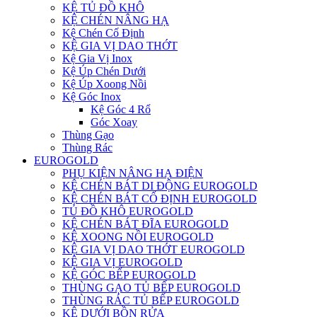
KỆ TỦ ĐỒ KHÔ
KỆ CHÉN NÂNG HẠ
Kệ Chén Cố Định
KỆ GIA VỊ DAO THỚT
Kệ Gia Vị Inox
Kệ Úp Chén Dưới
Kệ Úp Xoong Nồi
Kệ Góc Inox
Kệ Góc 4 Rổ
Góc Xoay
Thùng Gạo
Thùng Rác
EUROGOLD
PHỤ KIỆN NÂNG HẠ ĐIỆN
KỆ CHÉN BÁT DI ĐỘNG EUROGOLD
KỆ CHÉN BÁT CỐ ĐỊNH EUROGOLD
TỦ ĐỒ KHÔ EUROGOLD
KỆ CHÉN BÁT ĐĨA EUROGOLD
KỆ XOONG NỒI EUROGOLD
KỆ GIA VỊ DAO THỚT EUROGOLD
KỆ GIA VỊ EUROGOLD
KỆ GÓC BẾP EUROGOLD
THÙNG GẠO TỦ BẾP EUROGOLD
THÙNG RÁC TỦ BẾP EUROGOLD
KỆ DƯỚI BỒN RỬA