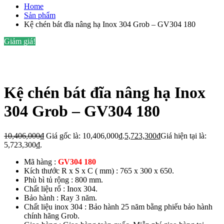
Home
Sản phẩm
Kệ chén bát đĩa nâng hạ Inox 304 Grob – GV304 180
Giảm giá!
Kệ chén bát đĩa nâng hạ Inox
304 Grob – GV304 180
10,406,000
₫
Giá gốc là: 10,406,000₫.
5,723,300
₫
Giá hiện tại là:
5,723,300₫.
Mã hàng :
GV304 180
Kích thước R x S x C ( mm) : 765 x 300 x 650.
Phù bì tủ rộng : 800 mm.
Chất liệu rổ : Inox 304.
Bảo hành : Ray 3 năm.
Chất liệu inox 304 : Bảo hành 25 năm bằng phiếu bảo hành
chính hãng Grob.