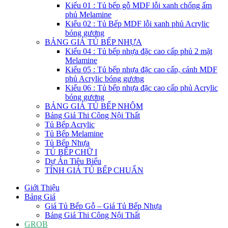
Kiểu 01 : Tủ bếp gỗ MDF lỗi xanh chống ẩm
phủ Melamine
Kiểu 02 : Tủ Bếp MDF lỗi xanh phủ Acrylic
bóng gương
BẢNG GIÁ TỦ BẾP NHỰA
Kiểu 04 : Tủ bếp nhựa đặc cao cấp phủ 2 mặt
Melamine
Kiểu 05 : Tủ bếp nhựa đặc cao cấp, cánh MDF
phủ Acrylic bóng gương
Kiểu 06 : Tủ bếp nhựa đặc cao cấp phủ Acrylic
bóng gương
BẢNG GIÁ TỦ BẾP NHÔM
Bảng Giá Thi Công Nội Thất
Tủ Bếp Acrylic
Tủ Bếp Melamine
Tủ Bếp Nhựa
TỦ BẾP CHỮ I
Dự Án Tiêu Biểu
TÍNH GIÁ TỦ BẾP CHUẨN
Giới Thiệu
Bảng Giá
Giá Tủ Bếp Gỗ – Giá Tủ Bếp Nhựa
Bảng Giá Thi Công Nội Thất
GROB