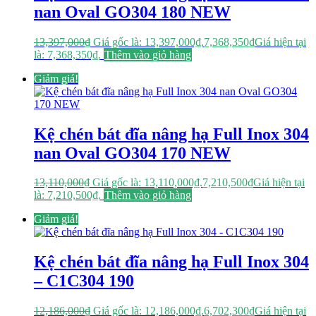
nan Oval GO304 180 NEW
13,397,000
₫
Giá gốc là: 13,397,000₫.
7,368,350
₫
Giá hiện tại
là: 7,368,350₫.
Thêm vào giỏ hàng
Giảm giá!
Kệ chén bát đĩa nâng hạ Full Inox 304
nan Oval GO304 170 NEW
13,110,000
₫
Giá gốc là: 13,110,000₫.
7,210,500
₫
Giá hiện tại
là: 7,210,500₫.
Thêm vào giỏ hàng
Giảm giá!
Kệ chén bát đĩa nâng hạ Full Inox 304
– C1C304 190
12,186,000
₫
Giá gốc là: 12,186,000₫.
6,702,300
₫
Giá hiện tại