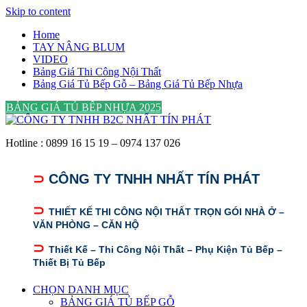
Skip to content
Home
TAY NÂNG BLUM
VIDEO
Bảng Giá Thi Công Nội Thất
Bảng Giá Tủ Bếp Gỗ – Bảng Giá Tủ Bếp Nhựa
BẢNG GIÁ TỦ BẾP NHỰA 2025
Hotline : 0899 16 15 19 – 0974 137 026
⊃
CÔNG TY TNHH NHẤT TÍN PHÁT
⊃
THIẾT KẾ THI CÔNG NỘI THẤT TRỌN GÓI NHÀ Ở –
VĂN PHÒNG – CĂN HỘ
⊃
Thiết Kế – Thi Công Nội Thất – Phụ Kiện Tủ Bếp –
Thiết Bị Tủ Bếp
CHỌN DANH MỤC
BẢNG GIÁ TỦ BẾP GỖ