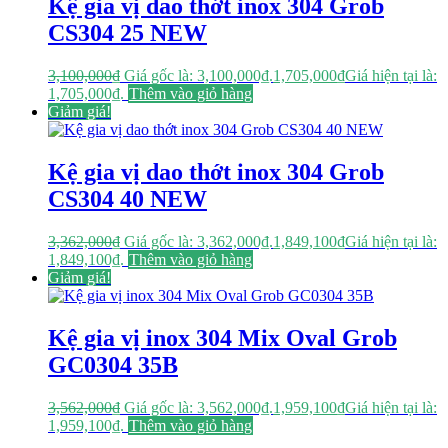
Kệ gia vị dao thớt inox 304 Grob
CS304 25 NEW
3,100,000
₫
Giá gốc là: 3,100,000₫.
1,705,000
₫
Giá hiện tại là:
1,705,000₫.
Thêm vào giỏ hàng
Giảm giá!
Kệ gia vị dao thớt inox 304 Grob
CS304 40 NEW
3,362,000
₫
Giá gốc là: 3,362,000₫.
1,849,100
₫
Giá hiện tại là:
1,849,100₫.
Thêm vào giỏ hàng
Giảm giá!
Kệ gia vị inox 304 Mix Oval Grob
GC0304 35B
3,562,000
₫
Giá gốc là: 3,562,000₫.
1,959,100
₫
Giá hiện tại là:
1,959,100₫.
Thêm vào giỏ hàng