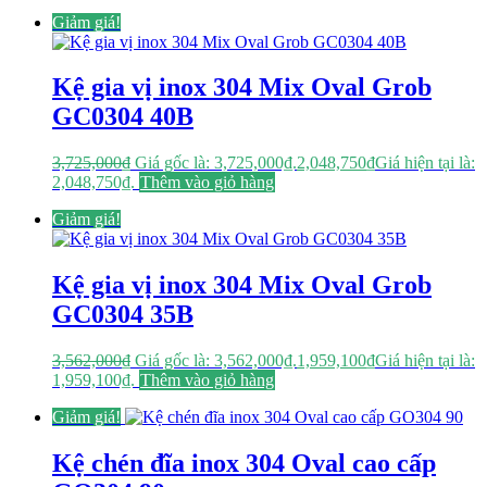
Giảm giá!
Kệ gia vị inox 304 Mix Oval Grob
GC0304 40B
3,725,000
₫
Giá gốc là: 3,725,000₫.
2,048,750
₫
Giá hiện tại là:
2,048,750₫.
Thêm vào giỏ hàng
Giảm giá!
Kệ gia vị inox 304 Mix Oval Grob
GC0304 35B
3,562,000
₫
Giá gốc là: 3,562,000₫.
1,959,100
₫
Giá hiện tại là:
1,959,100₫.
Thêm vào giỏ hàng
Giảm giá!
Kệ chén đĩa inox 304 Oval cao cấp