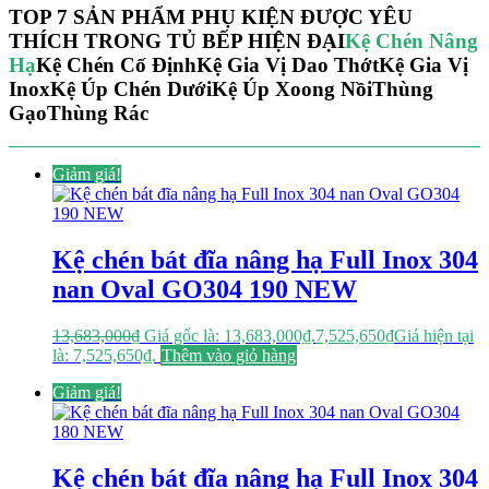
TOP 7 SẢN PHẨM PHỤ KIỆN ĐƯỢC YÊU
THÍCH TRONG TỦ BẾP HIỆN ĐẠI
Kệ Chén Nâng
Hạ
Kệ Chén Cố Định
Kệ Gia Vị Dao Thớt
Kệ Gia Vị
Inox
Kệ Úp Chén Dưới
Kệ Úp Xoong Nồi
Thùng
Gạo
Thùng Rác
Giảm giá!
Kệ chén bát đĩa nâng hạ Full Inox 304
nan Oval GO304 190 NEW
13,683,000
₫
Giá gốc là: 13,683,000₫.
7,525,650
₫
Giá hiện tại
là: 7,525,650₫.
Thêm vào giỏ hàng
Giảm giá!
Kệ chén bát đĩa nâng hạ Full Inox 304