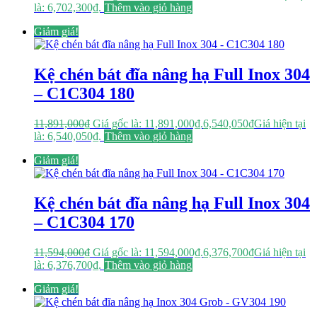
là: 6,702,300₫.
Thêm vào giỏ hàng
Giảm giá!
Kệ chén bát đĩa nâng hạ Full Inox 304
– C1C304 180
11,891,000
₫
Giá gốc là: 11,891,000₫.
6,540,050
₫
Giá hiện tại
là: 6,540,050₫.
Thêm vào giỏ hàng
Giảm giá!
Kệ chén bát đĩa nâng hạ Full Inox 304
– C1C304 170
11,594,000
₫
Giá gốc là: 11,594,000₫.
6,376,700
₫
Giá hiện tại
là: 6,376,700₫.
Thêm vào giỏ hàng
Giảm giá!