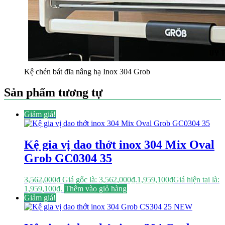
Kệ chén bát đĩa nâng hạ Inox 304 Grob
Sản phẩm tương tự
Giảm giá!
Kệ gia vị dao thớt inox 304 Mix Oval
Grob GC0304 35
3,562,000
₫
Giá gốc là: 3,562,000₫.
1,959,100
₫
Giá hiện tại là:
1,959,100₫.
Thêm vào giỏ hàng
Giảm giá!