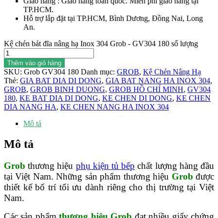
Giao hàng : Giao hàng toàn quốc. Miễn phí giao hàng tại
TP.HCM.
Hỗ trợ lắp đặt tại TP.HCM, Bình Dương, Đồng Nai, Long
An.
Kệ chén bát đĩa nâng hạ Inox 304 Grob - GV304 180 số lượng
Thêm vào giỏ hàng
SKU:
Grob GV304 180
Danh mục:
GROB
,
Kệ Chén Nâng Hạ
Thẻ:
GIA BAT DIA DI DONG
,
GIA BAT NANG HA INOX 304
,
GROB
,
GROB BINH DUONG
,
GROB HỒ CHÍ MINH
,
GV304
180
,
KE BAT DIA DI DONG
,
KE CHEN DI DONG
,
KE CHEN
DIA NANG HA
,
KE CHEN NANG HA INOX 304
Mô tả
Mô tả
Grob
thương hiệu
phụ kiện tủ bếp
chất lượng hàng đầu
tại Việt Nam. Những sản phẩm thương hiệu
Grob
được
thiết kế bố trí tối ưu dành riêng cho thị trường tại Việt
Nam.
Các sản phẩm
thương hiệu Grob
đạt nhiều giấy chứng