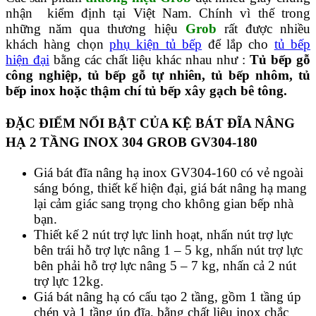
nhận kiểm định tại Việt Nam. Chính vì thế trong
những năm qua thương hiệu
Grob
rất được nhiều
khách hàng chọn
phụ kiện tủ bếp
để lắp cho
tủ bếp
hiện đại
bằng các chất liệu khác nhau như :
Tủ bếp gỗ
công nghiệp, tủ bếp gỗ tự nhiên, tủ bếp nhôm, tủ
bếp inox hoặc thậm chí tủ bếp xây gạch bê tông.
ĐẶC ĐIỂM NỔI BẬT CỦA KỆ BÁT ĐĨA NÂNG
HẠ 2 TẦNG INOX 304 GROB GV304-180
Giá bát đĩa nâng hạ inox GV304-160 có vẻ ngoài
sáng bóng, thiết kế hiện đại, giá bát nâng hạ mang
lại cảm giác sang trọng cho không gian bếp nhà
bạn.
Thiết kế 2 nút trợ lực linh hoạt, nhấn nút trợ lực
bên trái hỗ trợ lực nâng 1 – 5 kg, nhấn nút trợ lực
bên phải hỗ trợ lực nâng 5 – 7 kg, nhấn cả 2 nút
trợ lực 12kg.
Giá bát nâng hạ có cấu tạo 2 tầng, gồm 1 tầng úp
chén và 1 tầng úp đĩa, bằng chất liệu inox chắc