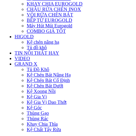
KHAY CHIA EUROGOLD
CHẬU RỬA CHÉN INOX
VÒI RỬA CHÉN BÁT
BẾP TỪ EUROGOLD
Máy Hút Múi Eurogold
COMBO GIÁ TỐT
HIGOLD
Kệ chén nâng hạ
Tủ đồ khô
TIN NỘI THẤT HAY
VIDEO
GRAND X
Tủ Đồ Khô
Kệ Chén Bát Nâng Hạ
Kệ Chén Bát Cố Định
Kệ Chén Bát Dưới
Kệ Xoong Nồi
Kệ Gia Vị
Kệ Gia Vị Dao Thớt
Kệ Góc
Thùng Gạo
Thùng Rác
Khay Chia Thìa
Kệ Chất Tẩy Rửa