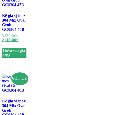
Kệ gia vị inox
304 Mix Oval
Grob
GC0304 45B
Giá
3,850,000
₫
gốc
Giá
2,117,500
₫
là:
hiện
3,850,000₫.
tại
Thêm vào giỏ
là:
hàng
2,117,500₫.
Giảm giá!
Kệ gia vị inox
304 Mix Oval
Grob
GC0304 40B