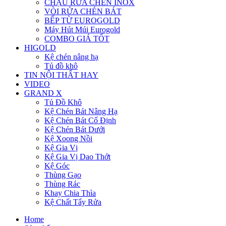
CHẬU RỬA CHÉN INOX
VÒI RỬA CHÉN BÁT
BẾP TỪ EUROGOLD
Máy Hút Múi Eurogold
COMBO GIÁ TỐT
HIGOLD
Kệ chén nâng hạ
Tủ đồ khô
TIN NỘI THẤT HAY
VIDEO
GRAND X
Tủ Đồ Khô
Kệ Chén Bát Nâng Hạ
Kệ Chén Bát Cố Định
Kệ Chén Bát Dưới
Kệ Xoong Nồi
Kệ Gia Vị
Kệ Gia Vị Dao Thớt
Kệ Góc
Thùng Gạo
Thùng Rác
Khay Chia Thìa
Kệ Chất Tẩy Rửa
Home