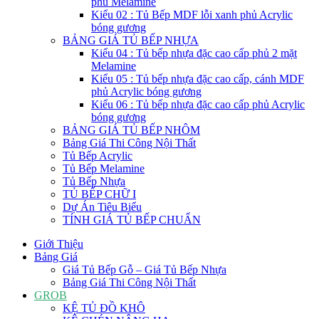
phủ Melamine
Kiểu 02 : Tủ Bếp MDF lỗi xanh phủ Acrylic
bóng gương
BẢNG GIÁ TỦ BẾP NHỰA
Kiểu 04 : Tủ bếp nhựa đặc cao cấp phủ 2 mặt
Melamine
Kiểu 05 : Tủ bếp nhựa đặc cao cấp, cánh MDF
phủ Acrylic bóng gương
Kiểu 06 : Tủ bếp nhựa đặc cao cấp phủ Acrylic
bóng gương
BẢNG GIÁ TỦ BẾP NHÔM
Bảng Giá Thi Công Nội Thất
Tủ Bếp Acrylic
Tủ Bếp Melamine
Tủ Bếp Nhựa
TỦ BẾP CHỮ I
Dự Án Tiêu Biểu
TÍNH GIÁ TỦ BẾP CHUẨN
Giới Thiệu
Bảng Giá
Giá Tủ Bếp Gỗ – Giá Tủ Bếp Nhựa
Bảng Giá Thi Công Nội Thất
GROB
KỆ TỦ ĐỒ KHÔ