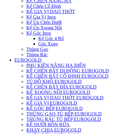
KỆ CHÉN NÂNG HẠ
Kệ Chén Cố Định
KỆ GIA VỊ DAO THỚT
Kệ Gia Vị Inox
Kệ Úp Chén Dưới
Kệ Úp Xoong Nồi
Kệ Góc Inox
Kệ Góc 4 Rổ
Góc Xoay
Thùng Gạo
Thùng Rác
EUROGOLD
PHỤ KIỆN NÂNG HẠ ĐIỆN
KỆ CHÉN BÁT DI ĐỘNG EUROGOLD
KỆ CHÉN BÁT CỐ ĐỊNH EUROGOLD
TỦ ĐỒ KHÔ EUROGOLD
KỆ CHÉN BÁT ĐĨA EUROGOLD
KỆ XOONG NỒI EUROGOLD
KỆ GIA VỊ DAO THỚT EUROGOLD
KỆ GIA VỊ EUROGOLD
KỆ GÓC BẾP EUROGOLD
THÙNG GẠO TỦ BẾP EUROGOLD
THÙNG RÁC TỦ BẾP EUROGOLD
KỆ DƯỚI BỒN RỬA
KHAY CHIA EUROGOLD