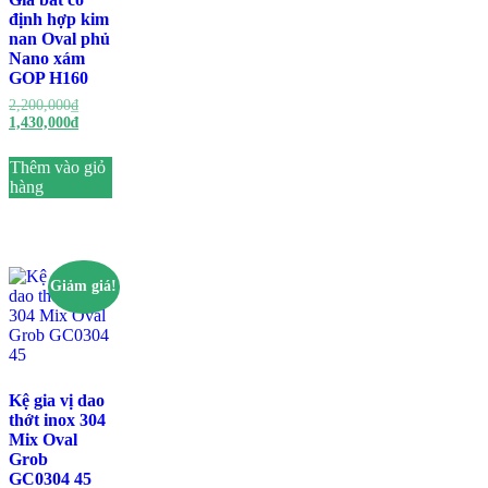
định hợp kim
nan Oval phủ
Nano xám
GOP H160
Giá
2,200,000
₫
gốc
Giá
1,430,000
₫
là:
hiện
2,200,000₫.
tại
Thêm vào giỏ
là:
hàng
1,430,000₫.
Giảm giá!
Kệ gia vị dao
thớt inox 304
Mix Oval
Grob
GC0304 45