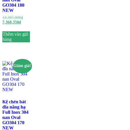
GO304 180
NEW
Giá
13,397,000
₫
Giá
gốc
7,368,350
₫
hiện
là:
tại
13,397,000₫.
Thêm vào giỏ
là:
hàng
7,368,350₫.
Giảm giá!
Kệ chén bát
đĩa nâng hạ
Full Inox 304
nan Oval
GO304 170
NEW