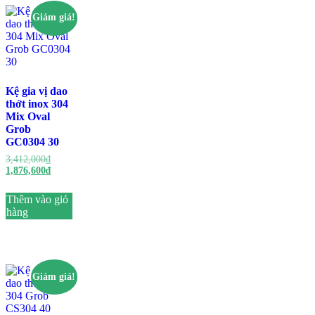
Giảm giá!
Kệ gia vị dao
thớt inox 304
Mix Oval
Grob
GC0304 30
Giá
3,412,000
₫
gốc
Giá
1,876,600
₫
là:
hiện
3,412,000₫.
tại
Thêm vào giỏ
là:
hàng
1,876,600₫.
Giảm giá!