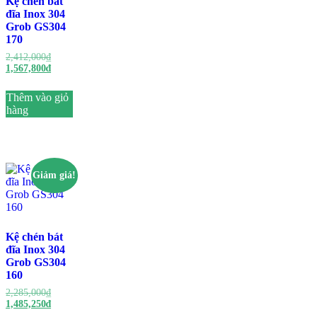
Kệ chén bát
đĩa Inox 304
Grob GS304
170
Giá
2,412,000
₫
gốc
Giá
1,567,800
₫
là:
hiện
2,412,000₫.
tại
Thêm vào giỏ
là:
hàng
1,567,800₫.
Giảm giá!
Kệ chén bát
đĩa Inox 304
Grob GS304
160
Giá
2,285,000
₫
gốc
Giá
1,485,250
₫
là:
hiện