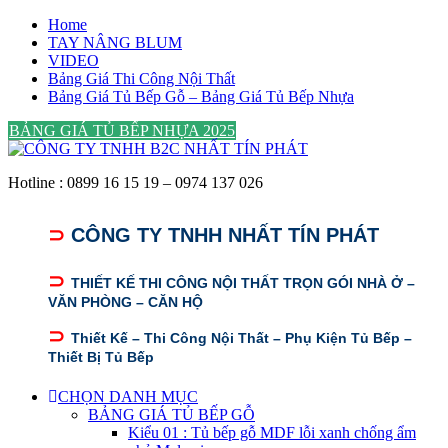
Skip
Home
to
TAY NÂNG BLUM
content
VIDEO
Bảng Giá Thi Công Nội Thất
Bảng Giá Tủ Bếp Gỗ – Bảng Giá Tủ Bếp Nhựa
BẢNG GIÁ TỦ BẾP NHỰA 2025
Hotline : 0899 16 15 19 – 0974 137 026
⊃
CÔNG TY TNHH NHẤT TÍN PHÁT
⊃
THIẾT KẾ THI CÔNG NỘI THẤT TRỌN GÓI NHÀ Ở –
VĂN PHÒNG – CĂN HỘ
⊃
Thiết Kế – Thi Công Nội Thất – Phụ Kiện Tủ Bếp –
Thiết Bị Tủ Bếp
CHỌN DANH MỤC
BẢNG GIÁ TỦ BẾP GỖ
Kiểu 01 : Tủ bếp gỗ MDF lỗi xanh chống ẩm