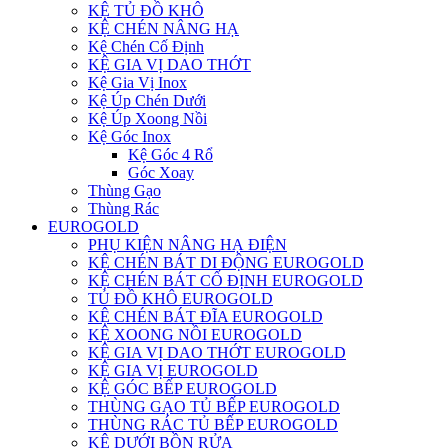
KỆ TỦ ĐỒ KHÔ
KỆ CHÉN NÂNG HẠ
Kệ Chén Cố Định
KỆ GIA VỊ DAO THỚT
Kệ Gia Vị Inox
Kệ Úp Chén Dưới
Kệ Úp Xoong Nồi
Kệ Góc Inox
Kệ Góc 4 Rổ
Góc Xoay
Thùng Gạo
Thùng Rác
EUROGOLD
PHỤ KIỆN NÂNG HẠ ĐIỆN
KỆ CHÉN BÁT DI ĐỘNG EUROGOLD
KỆ CHÉN BÁT CỐ ĐỊNH EUROGOLD
TỦ ĐỒ KHÔ EUROGOLD
KỆ CHÉN BÁT ĐĨA EUROGOLD
KỆ XOONG NỒI EUROGOLD
KỆ GIA VỊ DAO THỚT EUROGOLD
KỆ GIA VỊ EUROGOLD
KỆ GÓC BẾP EUROGOLD
THÙNG GẠO TỦ BẾP EUROGOLD
THÙNG RÁC TỦ BẾP EUROGOLD
KỆ DƯỚI BỒN RỬA