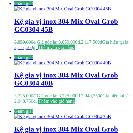
Giảm giá!
Kệ gia vị inox 304 Mix Oval Grob
GC0304 45B
3,850,000
₫
Giá gốc là: 3,850,000₫.
2,117,500
₫
Giá hiện tại là:
2,117,500₫.
Thêm vào giỏ hàng
Giảm giá!
Kệ gia vị inox 304 Mix Oval Grob
GC0304 40B
3,725,000
₫
Giá gốc là: 3,725,000₫.
2,048,750
₫
Giá hiện tại là:
2,048,750₫.
Thêm vào giỏ hàng
Giảm giá!
Kệ gia vị inox 304 Mix Oval Grob