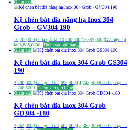
Giảm giá!
Kệ chén bát đĩa nâng hạ Inox 304
Grob – GV304 190
10,700,000
₫
Giá gốc là: 10,700,000₫.
5,885,000
₫
Giá hiện tại
là: 5,885,000₫.
Thêm vào giỏ hàng
Giảm giá!
Kệ chén bát đĩa Inox 304 Grob GS304
190
2,690,000
₫
Giá gốc là: 2,690,000₫.
1,748,500
₫
Giá hiện tại là:
1,748,500₫.
Thêm vào giỏ hàng
Giảm giá!
Kệ chén bát đĩa Inox 304 Grob
GD304 -180
3,662,000
₫
Giá gốc là: 3,662,000₫.
2,380,300
₫
Giá hiện tại là: