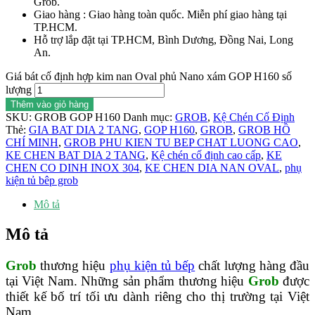
Grob.
Giao hàng : Giao hàng toàn quốc. Miễn phí giao hàng tại
TP.HCM.
Hỗ trợ lắp đặt tại TP.HCM, Bình Dương, Đồng Nai, Long
An.
Giá bát cố định hợp kim nan Oval phủ Nano xám GOP H160 số
lượng
Thêm vào giỏ hàng
SKU:
GROB GOP H160
Danh mục:
GROB
,
Kệ Chén Cố Định
Thẻ:
GIA BAT DIA 2 TANG
,
GOP H160
,
GROB
,
GROB HỒ
CHÍ MINH
,
GROB PHU KIEN TU BEP CHAT LUONG CAO
,
KE CHEN BAT DIA 2 TANG
,
Kệ chén cố định cao cấp
,
KE
CHEN CO DINH INOX 304
,
KE CHEN DIA NAN OVAL
,
phụ
kiện tủ bêp grob
Mô tả
Mô tả
Grob
thương hiệu
phụ kiện tủ bếp
chất lượng hàng đầu
tại Việt Nam. Những sản phẩm thương hiệu
Grob
được
thiết kế bố trí tối ưu dành riêng cho thị trường tại Việt
Nam.