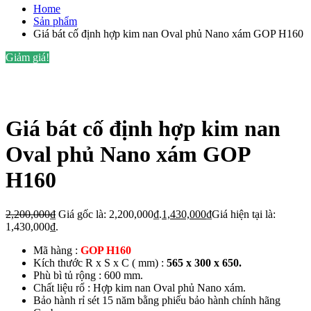
Home
Sản phẩm
Giá bát cố định hợp kim nan Oval phủ Nano xám GOP H160
Giảm giá!
Giá bát cố định hợp kim nan
Oval phủ Nano xám GOP
H160
2,200,000
₫
Giá gốc là: 2,200,000₫.
1,430,000
₫
Giá hiện tại là:
1,430,000₫.
Mã hàng :
GOP H160
Kích thước R x S x C ( mm) :
565 x 300 x 650.
Phù bì tủ rộng : 600 mm.
Chất liệu rổ : Hợp kim nan Oval phủ Nano xám.
Bảo hành rỉ sét 15 năm bằng phiếu bảo hành chính hãng