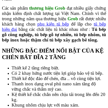
Các sản phẩm
thương hiệu Grob
đạt nhiều giấy chứng
nhận kiểm định chất lượng tại Việt Nam. Chính vì thế
trong những năm qua thương hiệu
Grob
rất được nhiều
khách hàng chọn
phụ kiện tủ bếp
để lắp cho
tủ bếp
hiện đại
bằng các chất liệu tủ khác nhau như :
Tủ bếp
gỗ công nghiệp, tủ bếp gỗ tự nhiên, tủ bếp nhôm, tủ
bếp inox hoặc thậm chí tủ bếp xây gạch bê tông.
NHỮNG ĐẶC ĐIỂM NỔI BẬT CỦA KỆ
CHÉN BÁT ĐĨA 2 TẦNG
Thiết kế 2 tầng riêng biệt.
Có 2 khay hứng nước tiện lợi giúp bảo vệ tủ bếp.
Thiết kế độc đáo để chén, đĩa .. vô cùng tiện lợi.
Thanh inox dạng oval phủ nano xám tăng độ
vững chắc và thẩm mỹ cao.
Kệ thiết kế chắc chắn nên chịu tải trong lên đến 20
kg.
Khung nhôm chịu lực với màu xám.