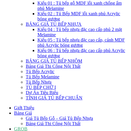
Kiểu 01 : Tủ bếp gỗ MDF lỗi xanh chống ẩm
phủ Melamine
Kiểu 02 : Tủ Bếp MDF lỗi xanh phủ Acrylic
bóng gương
BẢNG GIÁ TỦ BẾP NHỰA
Kiểu 04 : Tủ bếp nhựa đặc cao cấp phủ 2 mặt
Melamine
Kiểu 05 : Tủ bếp nhựa đặc cao cấp, cánh MDF
phủ Acrylic bóng gương
Kiểu 06 : Tủ bếp nhựa đặc cao cấp phủ Acrylic
bóng gương
BẢNG GIÁ TỦ BẾP NHÔM
Bảng Giá Thi Công Nội Thất
Tủ Bếp Acrylic
Tủ Bếp Melamine
Tủ Bếp Nhựa
TỦ BẾP CHỮ I
Dự Án Tiêu Biểu
TÍNH GIÁ TỦ BẾP CHUẨN
Giới Thiệu
Bảng Giá
Giá Tủ Bếp Gỗ – Giá Tủ Bếp Nhựa
Bảng Giá Thi Công Nội Thất
GROB