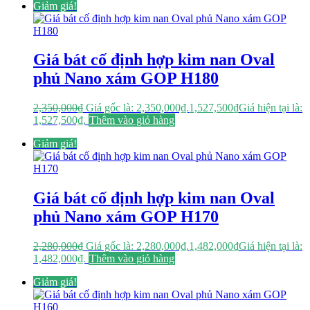
Giảm giá!
Giá bát cố định hợp kim nan Oval
phủ Nano xám GOP H180
2,350,000
₫
Giá gốc là: 2,350,000₫.
1,527,500
₫
Giá hiện tại là:
1,527,500₫.
Thêm vào giỏ hàng
Giảm giá!
Giá bát cố định hợp kim nan Oval
phủ Nano xám GOP H170
2,280,000
₫
Giá gốc là: 2,280,000₫.
1,482,000
₫
Giá hiện tại là:
1,482,000₫.
Thêm vào giỏ hàng
Giảm giá!