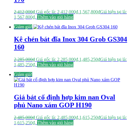
2,412,000
₫
Giá gốc là: 2,412,000₫.
1,567,800
₫
Giá hiện tại là:
1,567,800₫.
Thêm vào giỏ hàng
Giảm giá!
Kệ chén bát đĩa Inox 304 Grob GS304
160
2,285,000
₫
Giá gốc là: 2,285,000₫.
1,485,250
₫
Giá hiện tại là:
1,485,250₫.
Thêm vào giỏ hàng
Giảm giá!
Giá bát cố định hợp kim nan Oval
phủ Nano xám GOP H190
2,485,000
₫
Giá gốc là: 2,485,000₫.
1,615,250
₫
Giá hiện tại là:
1,615,250₫.
Thêm vào giỏ hàng