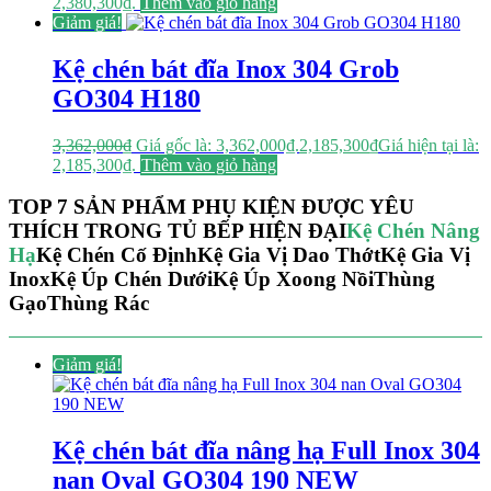
2,380,300₫.
Thêm vào giỏ hàng
Giảm giá!
Kệ chén bát đĩa Inox 304 Grob
GO304 H180
3,362,000
₫
Giá gốc là: 3,362,000₫.
2,185,300
₫
Giá hiện tại là:
2,185,300₫.
Thêm vào giỏ hàng
TOP 7 SẢN PHẨM PHỤ KIỆN ĐƯỢC YÊU
THÍCH TRONG TỦ BẾP HIỆN ĐẠI
Kệ Chén Nâng
Hạ
Kệ Chén Cố Định
Kệ Gia Vị Dao Thớt
Kệ Gia Vị
Inox
Kệ Úp Chén Dưới
Kệ Úp Xoong Nồi
Thùng
Gạo
Thùng Rác
Giảm giá!
Kệ chén bát đĩa nâng hạ Full Inox 304
nan Oval GO304 190 NEW