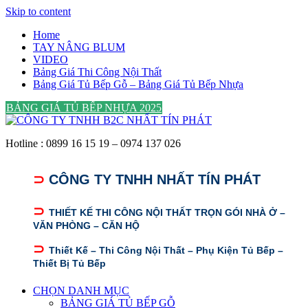
Skip to content
Home
TAY NÂNG BLUM
VIDEO
Bảng Giá Thi Công Nội Thất
Bảng Giá Tủ Bếp Gỗ – Bảng Giá Tủ Bếp Nhựa
BẢNG GIÁ TỦ BẾP NHỰA 2025
Hotline : 0899 16 15 19 – 0974 137 026
⊃
CÔNG TY TNHH NHẤT TÍN PHÁT
⊃
THIẾT KẾ THI CÔNG NỘI THẤT TRỌN GÓI NHÀ Ở –
VĂN PHÒNG – CĂN HỘ
⊃
Thiết Kế – Thi Công Nội Thất – Phụ Kiện Tủ Bếp –
Thiết Bị Tủ Bếp
CHỌN DANH MỤC
BẢNG GIÁ TỦ BẾP GỖ