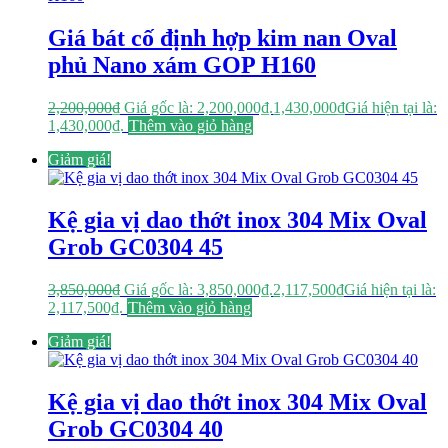
Giá bát cố định hợp kim nan Oval
phủ Nano xám GOP H160
2,200,000
₫
Giá gốc là: 2,200,000₫.
1,430,000
₫
Giá hiện tại là:
1,430,000₫.
Thêm vào giỏ hàng
Giảm giá!
Kệ gia vị dao thớt inox 304 Mix Oval
Grob GC0304 45
3,850,000
₫
Giá gốc là: 3,850,000₫.
2,117,500
₫
Giá hiện tại là:
2,117,500₫.
Thêm vào giỏ hàng
Giảm giá!
Kệ gia vị dao thớt inox 304 Mix Oval
Grob GC0304 40