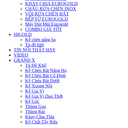
KHAY CHIA EUROGOLD
CHẬU RỬA CHÉN INOX
VÒI RỬA CHÉN BÁT
BẾP TỪ EUROGOLD
Máy Hút Múi Eurogold
COMBO GIÁ TỐT
HIGOLD
Kệ chén nâng hạ
Tủ đồ khô
TIN NỘI THẤT HAY
VIDEO
GRAND X
Tủ Đồ Khô
Kệ Chén Bát Nâng Hạ
Kệ Chén Bát Cố Định
Kệ Chén Bát Dưới
Kệ Xoong Nồi
Kệ Gia Vị
Kệ Gia Vị Dao Thớt
Kệ Góc
Thùng Gạo
Thùng Rác
Khay Chia Thìa
Kệ Chất Tẩy Rửa