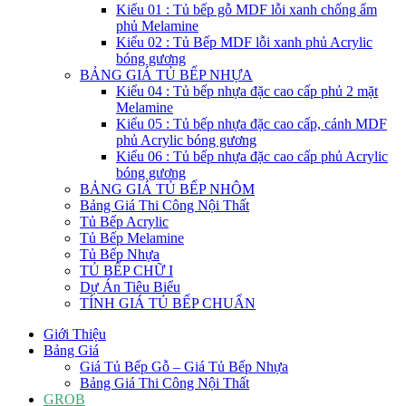
Kiểu 01 : Tủ bếp gỗ MDF lỗi xanh chống ẩm
phủ Melamine
Kiểu 02 : Tủ Bếp MDF lỗi xanh phủ Acrylic
bóng gương
BẢNG GIÁ TỦ BẾP NHỰA
Kiểu 04 : Tủ bếp nhựa đặc cao cấp phủ 2 mặt
Melamine
Kiểu 05 : Tủ bếp nhựa đặc cao cấp, cánh MDF
phủ Acrylic bóng gương
Kiểu 06 : Tủ bếp nhựa đặc cao cấp phủ Acrylic
bóng gương
BẢNG GIÁ TỦ BẾP NHÔM
Bảng Giá Thi Công Nội Thất
Tủ Bếp Acrylic
Tủ Bếp Melamine
Tủ Bếp Nhựa
TỦ BẾP CHỮ I
Dự Án Tiêu Biểu
TÍNH GIÁ TỦ BẾP CHUẨN
Giới Thiệu
Bảng Giá
Giá Tủ Bếp Gỗ – Giá Tủ Bếp Nhựa
Bảng Giá Thi Công Nội Thất
GROB