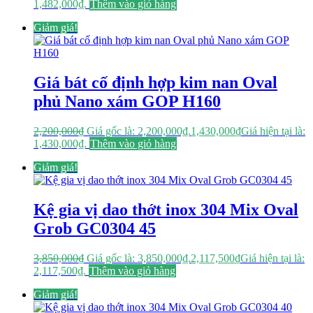
1,482,000₫.
Thêm vào giỏ hàng
Giảm giá!
Giá bát cố định hợp kim nan Oval
phủ Nano xám GOP H160
2,200,000
₫
Giá gốc là: 2,200,000₫.
1,430,000
₫
Giá hiện tại là:
1,430,000₫.
Thêm vào giỏ hàng
Giảm giá!
Kệ gia vị dao thớt inox 304 Mix Oval
Grob GC0304 45
3,850,000
₫
Giá gốc là: 3,850,000₫.
2,117,500
₫
Giá hiện tại là:
2,117,500₫.
Thêm vào giỏ hàng
Giảm giá!