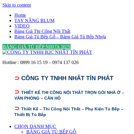
Skip to content
Home
TAY NÂNG BLUM
VIDEO
Bảng Giá Thi Công Nội Thất
Bảng Giá Tủ Bếp Gỗ – Bảng Giá Tủ Bếp Nhựa
BẢNG GIÁ TỦ BẾP NHỰA 2025
Hotline : 0899 16 15 19 – 0974 137 026
⊃
CÔNG TY TNHH NHẤT TÍN PHÁT
⊃
THIẾT KẾ THI CÔNG NỘI THẤT TRỌN GÓI NHÀ Ở –
VĂN PHÒNG – CĂN HỘ
⊃
Thiết Kế – Thi Công Nội Thất – Phụ Kiện Tủ Bếp –
Thiết Bị Tủ Bếp
CHỌN DANH MỤC
BẢNG GIÁ TỦ BẾP GỖ