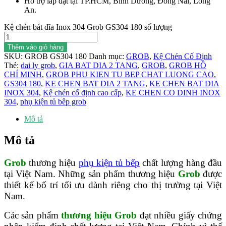
Hỗ trợ lắp đặt tại TP.HCM, Bình Dương, Đồng Nai, Long
An.
Kệ chén bát đĩa Inox 304 Grob GS304 180 số lượng
Thêm vào giỏ hàng
SKU:
GROB GS304 180
Danh mục:
GROB
,
Kệ Chén Cố Định
Thẻ:
dai ly grob
,
GIA BAT DIA 2 TANG
,
GROB
,
GROB HỒ
CHÍ MINH
,
GROB PHU KIEN TU BEP CHAT LUONG CAO
,
GS304 180
,
KE CHEN BAT DIA 2 TANG
,
KE CHEN BAT DIA
INOX 304
,
Kệ chén cố định cao cấp
,
KE CHEN CO DINH INOX
304
,
phụ kiện tủ bêp grob
Mô tả
Mô tả
Grob
thương hiệu
phụ kiện tủ bếp
chất lượng hàng đầu
tại Việt Nam. Những sản phẩm thương hiệu
Grob
được
thiết kế bố trí tối ưu dành riêng cho thị trường tại Việt
Nam.
Các sản phẩm
thương hiệu Grob
đạt nhiều giấy chứng