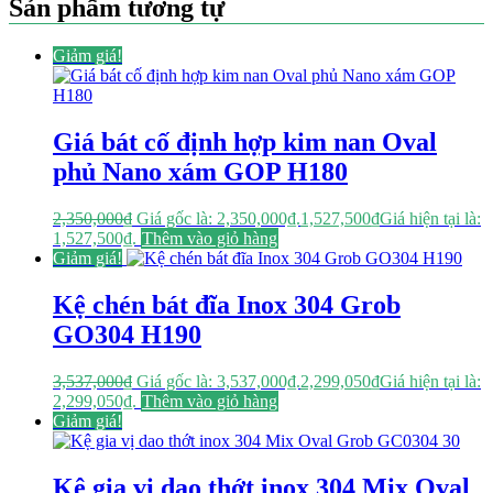
Sản phẩm tương tự
Giảm giá!
Giá bát cố định hợp kim nan Oval
phủ Nano xám GOP H180
2,350,000
₫
Giá gốc là: 2,350,000₫.
1,527,500
₫
Giá hiện tại là:
1,527,500₫.
Thêm vào giỏ hàng
Giảm giá!
Kệ chén bát đĩa Inox 304 Grob
GO304 H190
3,537,000
₫
Giá gốc là: 3,537,000₫.
2,299,050
₫
Giá hiện tại là:
2,299,050₫.
Thêm vào giỏ hàng
Giảm giá!
Kệ gia vị dao thớt inox 304 Mix Oval