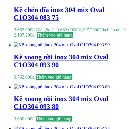
Kệ chén đĩa inox 304 mix Oval
C1O304 083 75
3,662,000
₫
Giá gốc là: 3,662,000₫.
2,197,200
₫
Giá hiện tại là:
2,197,200₫.
Thêm vào giỏ hàng
Kệ xoong nồi inox 304 mix Oval
C1O304 093 90
3,762,000
₫
Thêm vào giỏ hàng
Kệ xoong nồi inox 304 mix Oval
C1O304 093 80
3,600,000
₫
Thêm vào giỏ hàng