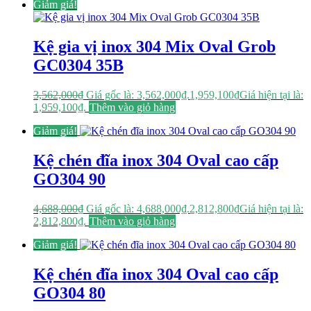
Giảm giá!
Kệ gia vị inox 304 Mix Oval Grob
GC0304 35B
3,562,000
₫
Giá gốc là: 3,562,000₫.
1,959,100
₫
Giá hiện tại là:
1,959,100₫.
Thêm vào giỏ hàng
Giảm giá!
Kệ chén đĩa inox 304 Oval cao cấp
GO304 90
4,688,000
₫
Giá gốc là: 4,688,000₫.
2,812,800
₫
Giá hiện tại là:
2,812,800₫.
Thêm vào giỏ hàng
Giảm giá!
Kệ chén đĩa inox 304 Oval cao cấp
GO304 80