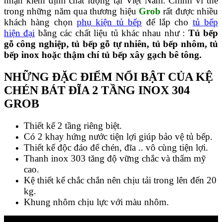
nhận kiểm định chất lượng tại Việt Nam. Chính vì thế
trong những năm qua thương hiệu
Grob
rất được nhiều
khách hàng chọn
phụ kiện tủ bếp
để lắp cho
tủ bếp
hiện đại
bằng các chất liệu tủ khác nhau như :
Tủ bếp
gỗ công nghiệp, tủ bếp gỗ tự nhiên, tủ bếp nhôm, tủ
bếp inox hoặc thậm chí tủ bếp xây gạch bê tông.
NHỮNG ĐẶC ĐIỂM NỔI BẬT CỦA KỆ
CHÉN BÁT ĐĨA 2 TẦNG INOX 304
GROB
Thiết kế 2 tầng riêng biệt.
Có 2 khay hứng nước tiện lợi giúp bảo vệ tủ bếp.
Thiết kế độc đáo để chén, đĩa .. vô cùng tiện lợi.
Thanh inox 303 tăng độ vững chắc và thẩm mỹ
cao.
Kệ thiết kế chắc chắn nên chịu tải trong lên đến 20
kg.
Khung nhôm chịu lực với màu nhôm.