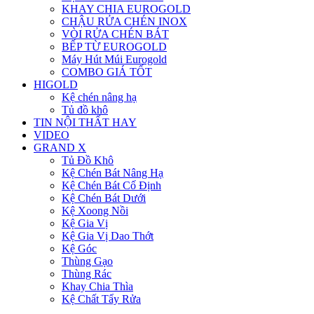
KHAY CHIA EUROGOLD
CHẬU RỬA CHÉN INOX
VÒI RỬA CHÉN BÁT
BẾP TỪ EUROGOLD
Máy Hút Múi Eurogold
COMBO GIÁ TỐT
HIGOLD
Kệ chén nâng hạ
Tủ đồ khô
TIN NỘI THẤT HAY
VIDEO
GRAND X
Tủ Đồ Khô
Kệ Chén Bát Nâng Hạ
Kệ Chén Bát Cố Định
Kệ Chén Bát Dưới
Kệ Xoong Nồi
Kệ Gia Vị
Kệ Gia Vị Dao Thớt
Kệ Góc
Thùng Gạo
Thùng Rác
Khay Chia Thìa
Kệ Chất Tẩy Rửa