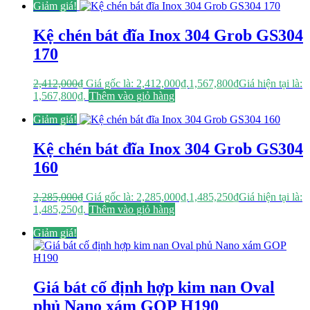
Giảm giá!
Kệ chén bát đĩa Inox 304 Grob GS304
170
2,412,000
₫
Giá gốc là: 2,412,000₫.
1,567,800
₫
Giá hiện tại là:
1,567,800₫.
Thêm vào giỏ hàng
Giảm giá!
Kệ chén bát đĩa Inox 304 Grob GS304
160
2,285,000
₫
Giá gốc là: 2,285,000₫.
1,485,250
₫
Giá hiện tại là:
1,485,250₫.
Thêm vào giỏ hàng
Giảm giá!
Giá bát cố định hợp kim nan Oval
phủ Nano xám GOP H190