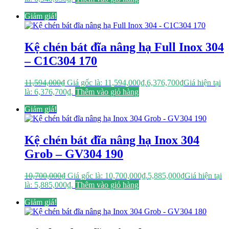
Giảm giá!
Kệ chén bát đĩa nâng hạ Full Inox 304
– C1C304 170
11,594,000
₫
Giá gốc là: 11,594,000₫.
6,376,700
₫
Giá hiện tại
là: 6,376,700₫.
Thêm vào giỏ hàng
Giảm giá!
Kệ chén bát đĩa nâng hạ Inox 304
Grob – GV304 190
10,700,000
₫
Giá gốc là: 10,700,000₫.
5,885,000
₫
Giá hiện tại
là: 5,885,000₫.
Thêm vào giỏ hàng
Giảm giá!