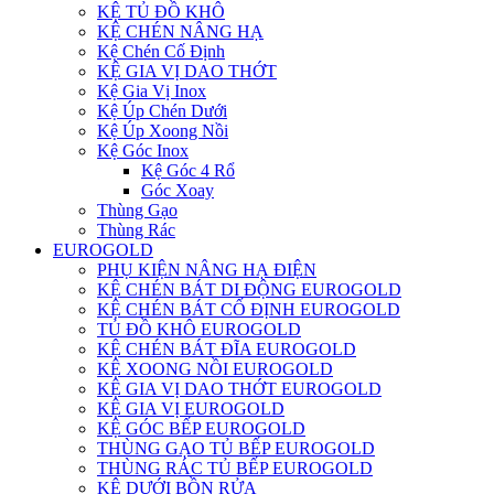
KỆ TỦ ĐỒ KHÔ
KỆ CHÉN NÂNG HẠ
Kệ Chén Cố Định
KỆ GIA VỊ DAO THỚT
Kệ Gia Vị Inox
Kệ Úp Chén Dưới
Kệ Úp Xoong Nồi
Kệ Góc Inox
Kệ Góc 4 Rổ
Góc Xoay
Thùng Gạo
Thùng Rác
EUROGOLD
PHỤ KIỆN NÂNG HẠ ĐIỆN
KỆ CHÉN BÁT DI ĐỘNG EUROGOLD
KỆ CHÉN BÁT CỐ ĐỊNH EUROGOLD
TỦ ĐỒ KHÔ EUROGOLD
KỆ CHÉN BÁT ĐĨA EUROGOLD
KỆ XOONG NỒI EUROGOLD
KỆ GIA VỊ DAO THỚT EUROGOLD
KỆ GIA VỊ EUROGOLD
KỆ GÓC BẾP EUROGOLD
THÙNG GẠO TỦ BẾP EUROGOLD
THÙNG RÁC TỦ BẾP EUROGOLD
KỆ DƯỚI BỒN RỬA