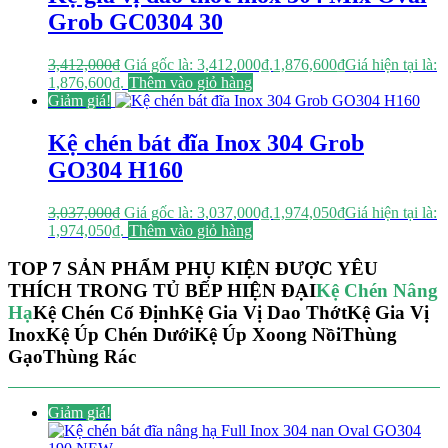
Grob GC0304 30
3,412,000
₫
Giá gốc là: 3,412,000₫.
1,876,600
₫
Giá hiện tại là:
1,876,600₫.
Thêm vào giỏ hàng
Giảm giá!
Kệ chén bát đĩa Inox 304 Grob
GO304 H160
3,037,000
₫
Giá gốc là: 3,037,000₫.
1,974,050
₫
Giá hiện tại là:
1,974,050₫.
Thêm vào giỏ hàng
TOP 7 SẢN PHẨM PHỤ KIỆN ĐƯỢC YÊU
THÍCH TRONG TỦ BẾP HIỆN ĐẠI
Kệ Chén Nâng
Hạ
Kệ Chén Cố Định
Kệ Gia Vị Dao Thớt
Kệ Gia Vị
Inox
Kệ Úp Chén Dưới
Kệ Úp Xoong Nồi
Thùng
Gạo
Thùng Rác
Giảm giá!