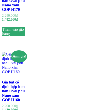
nan Oval phủ
Nano xám
GOP H170
Giá
2,280,000
₫
gốc
Giá
1,482,000
₫
là:
hiện
2,280,000₫.
tại
Thêm vào giỏ
là:
hàng
1,482,000₫.
Giảm giá!
Giá bát cố
định hợp kim
nan Oval phủ
Nano xám
GOP H160
Giá
2,200,000
₫
gốc
Giá
1,430,000
₫