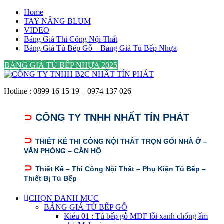
Skip
Home
to
TAY NÂNG BLUM
content
VIDEO
Bảng Giá Thi Công Nội Thất
Bảng Giá Tủ Bếp Gỗ – Bảng Giá Tủ Bếp Nhựa
BẢNG GIÁ TỦ BẾP NHỰA 2025
Hotline : 0899 16 15 19 – 0974 137 026
⊃
CÔNG TY TNHH NHẤT TÍN PHÁT
⊃
THIẾT KẾ THI CÔNG NỘI THẤT TRỌN GÓI NHÀ Ở –
VĂN PHÒNG – CĂN HỘ
⊃
Thiết Kế – Thi Công Nội Thất – Phụ Kiện Tủ Bếp –
Thiết Bị Tủ Bếp
CHỌN DANH MỤC
BẢNG GIÁ TỦ BẾP GỖ
Kiểu 01 : Tủ bếp gỗ MDF lỗi xanh chống ẩm