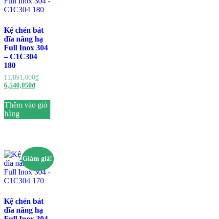
Kệ chén bát
đĩa nâng hạ
Full Inox 304
– C1C304
180
Giá
11,891,000
₫
Giá
gốc
6,540,050
₫
hiện
là:
tại
11,891,000₫.
Thêm vào giỏ
là:
hàng
6,540,050₫.
Giảm giá!
Kệ chén bát
đĩa nâng hạ
Full Inox 304