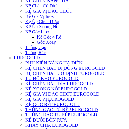
KỆ CHÉN NÂNG HẠ
Kệ Chén Cố Định
KỆ GIA VỊ DAO THỚT
Kệ Gia Vị Inox
Kệ Úp Chén Dưới
Kệ Úp Xoong Nồi
Kệ Góc Inox
Kệ Góc 4 Rổ
Góc Xoay
Thùng Gạo
Thùng Rác
EUROGOLD
PHỤ KIỆN NÂNG HẠ ĐIỆN
KỆ CHÉN BÁT DI ĐỘNG EUROGOLD
KỆ CHÉN BÁT CỐ ĐỊNH EUROGOLD
TỦ ĐỒ KHÔ EUROGOLD
KỆ CHÉN BÁT ĐĨA EUROGOLD
KỆ XOONG NỒI EUROGOLD
KỆ GIA VỊ DAO THỚT EUROGOLD
KỆ GIA VỊ EUROGOLD
KỆ GÓC BẾP EUROGOLD
THÙNG GẠO TỦ BẾP EUROGOLD
THÙNG RÁC TỦ BẾP EUROGOLD
KỆ DƯỚI BỒN RỬA
KHAY CHIA EUROGOLD