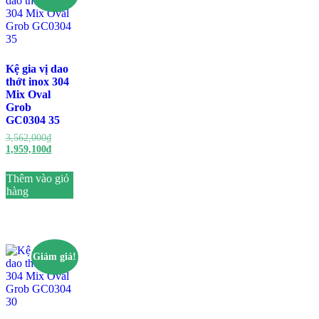
Kệ gia vị dao
thớt inox 304
Mix Oval
Grob
GC0304 35
Giá
3,562,000
₫
gốc
Giá
1,959,100
₫
là:
hiện
3,562,000₫.
tại
Thêm vào giỏ
là:
hàng
1,959,100₫.
Giảm giá!