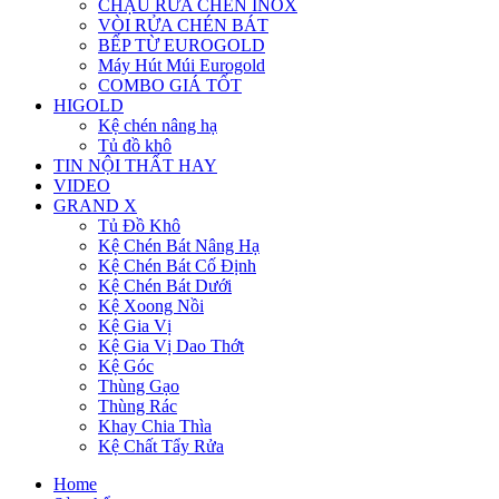
CHẬU RỬA CHÉN INOX
VÒI RỬA CHÉN BÁT
BẾP TỪ EUROGOLD
Máy Hút Múi Eurogold
COMBO GIÁ TỐT
HIGOLD
Kệ chén nâng hạ
Tủ đồ khô
TIN NỘI THẤT HAY
VIDEO
GRAND X
Tủ Đồ Khô
Kệ Chén Bát Nâng Hạ
Kệ Chén Bát Cố Định
Kệ Chén Bát Dưới
Kệ Xoong Nồi
Kệ Gia Vị
Kệ Gia Vị Dao Thớt
Kệ Góc
Thùng Gạo
Thùng Rác
Khay Chia Thìa
Kệ Chất Tẩy Rửa
Home