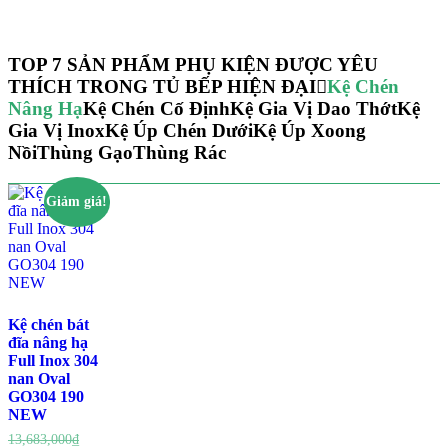
TOP 7 SẢN PHẨM PHỤ KIỆN ĐƯỢC YÊU
THÍCH TRONG TỦ BẾP HIỆN ĐẠI
Kệ Chén
Nâng Hạ
Kệ Chén Cố Định
Kệ Gia Vị Dao Thớt
Kệ
Gia Vị Inox
Kệ Úp Chén Dưới
Kệ Úp Xoong
Nồi
Thùng Gạo
Thùng Rác
Giảm giá!
Kệ chén bát
đĩa nâng hạ
Full Inox 304
nan Oval
GO304 190
NEW
Giá
13,683,000
₫