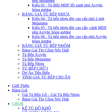
phủ Melamine
Kiểu 02 : Tủ Bếp MDF lỗi xanh phủ Acrylic
bóng gương
BẢNG GIÁ TỦ BẾP NHỰA
Kiểu 04 : Tủ bếp nhựa đặc cao cấp phủ 2 mặt
Melamine
Kiểu 05 : Tủ bếp nhựa đặc cao cấp, cánh MDF
phủ Acrylic bóng gương
Kiểu 06 : Tủ bếp nhựa đặc cao cấp phủ Acrylic
bóng gương
BẢNG GIÁ TỦ BẾP NHÔM
Bảng Giá Thi Công Nội Thất
Tủ Bếp Acrylic
Tủ Bếp Melamine
Tủ Bếp Nhựa
TỦ BẾP CHỮ I
Dự Án Tiêu Biểu
TÍNH GIÁ TỦ BẾP CHUẨN
Giới Thiệu
Bảng Giá
Giá Tủ Bếp Gỗ – Giá Tủ Bếp Nhựa
Bảng Giá Thi Công Nội Thất
GROB
KỆ TỦ ĐỒ KHÔ