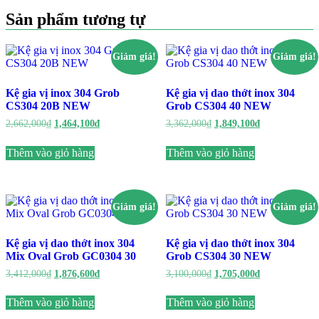
Sản phẩm tương tự
Giảm giá!
Giảm giá!
Kệ gia vị inox 304 Grob
Kệ gia vị dao thớt inox 304
CS304 20B NEW
Grob CS304 40 NEW
Giá
Giá
Giá
Giá
2,662,000
₫
1,464,100
₫
3,362,000
₫
1,849,100
₫
gốc
hiện
gốc
hiện
là:
tại
là:
tại
Thêm vào giỏ hàng
Thêm vào giỏ hàng
2,662,000₫.
là:
3,362,000₫.
là:
1,464,100₫.
1,849,100₫.
Giảm giá!
Giảm giá!
Kệ gia vị dao thớt inox 304
Kệ gia vị dao thớt inox 304
Mix Oval Grob GC0304 30
Grob CS304 30 NEW
Giá
Giá
Giá
Giá
3,412,000
₫
1,876,600
₫
3,100,000
₫
1,705,000
₫
gốc
hiện
gốc
hiện
là:
tại
là:
tại
Thêm vào giỏ hàng
Thêm vào giỏ hàng
3,412,000₫.
là:
3,100,000₫.
là:
1,876,600₫.
1,705,000₫.