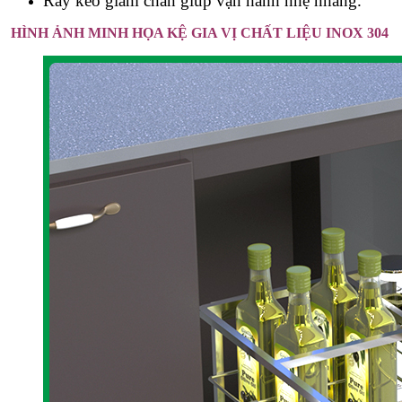
Ray kéo giảm chấn giúp vận hành nhẹ nhàng.
HÌNH ẢNH MINH HỌA KỆ GIA VỊ CHẤT LIỆU INOX 304