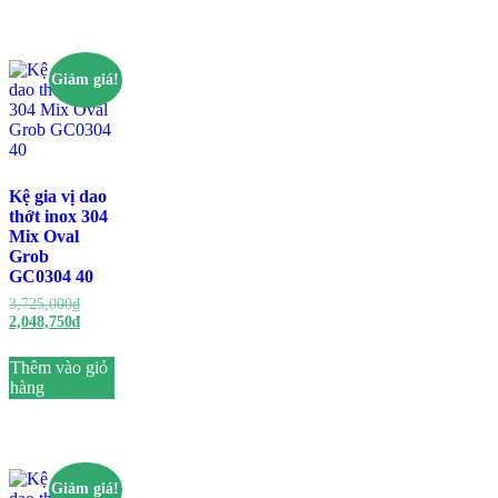
Giảm giá!
Kệ gia vị dao
thớt inox 304
Mix Oval
Grob
GC0304 40
Giá
3,725,000
₫
gốc
Giá
2,048,750
₫
là:
hiện
3,725,000₫.
tại
Thêm vào giỏ
là:
hàng
2,048,750₫.
Giảm giá!