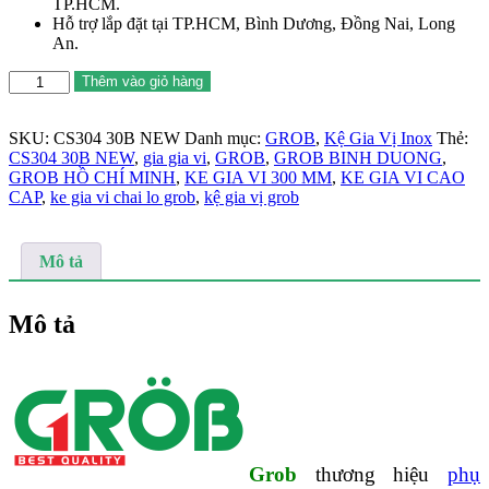
TP.HCM.
Hỗ trợ lắp đặt tại TP.HCM, Bình Dương, Đồng Nai, Long
An.
Kệ
Thêm vào giỏ hàng
gia
vị
inox
SKU:
CS304 30B NEW
Danh mục:
GROB
,
Kệ Gia Vị Inox
Thẻ:
304
CS304 30B NEW
,
gia gia vi
,
GROB
,
GROB BINH DUONG
,
Grob
GROB HỒ CHÍ MINH
,
KE GIA VI 300 MM
,
KE GIA VI CAO
CS304
CAP
,
ke gia vi chai lo grob
,
kệ gia vị grob
30B
NEW
số
Mô tả
lượng
Mô tả
Grob
thương hiệu
phụ