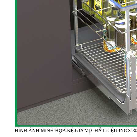
HÌNH ẢNH MINH HỌA KỆ GIA VỊ CHẤT LIỆU INOX 3