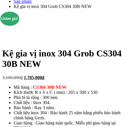
Sản phẩm
Kệ gia vị inox 304 Grob CS304 30B NEW
Giảm giá!
Kệ gia vị inox 304 Grob CS304
30B NEW
Giá
Giá
3,100,000
₫
1,705,000
₫
gốc
hiện
Mã hàng :
CS304 30B NEW
là:
tại
Kích thước R x S x C ( mm) : 265 x 500 x 530
3,100,000₫.
là:
Phù bì tủ rộng : 300 mm.
1,705,000₫.
Chất liệu : Inox 304.
Bảo hành : Ray 3 năm.
Chất liệu inox 304 : Bảo hành 25 năm bằng phiếu bảo hành
chính hãng Grob.
Giao hàng : Giao hàng toàn quốc. Miễn phí giao hàng tại