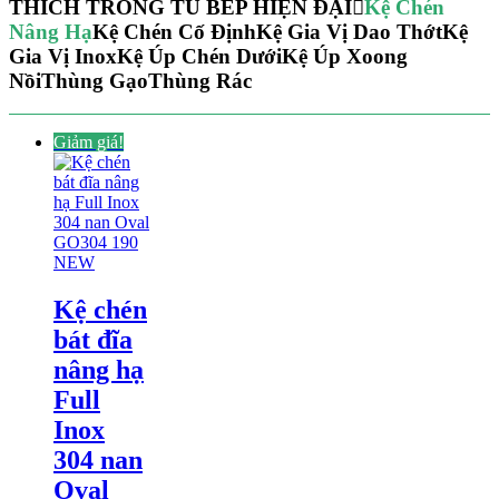
THÍCH TRONG TỦ BẾP HIỆN ĐẠI
Kệ Chén
Nâng Hạ
Kệ Chén Cố Định
Kệ Gia Vị Dao Thớt
Kệ
Gia Vị Inox
Kệ Úp Chén Dưới
Kệ Úp Xoong
Nồi
Thùng Gạo
Thùng Rác
Giảm giá!
Kệ chén
bát đĩa
nâng hạ
Full
Inox
304 nan
Oval