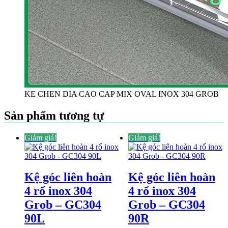
KE CHEN DIA CAO CAP MIX OVAL INOX 304 GROB
Sản phẩm tương tự
Giảm giá!
Giảm giá!
Kệ góc liên hoàn
Kệ góc liên hoàn
4 rổ inox 304
4 rổ inox 304
Grob – GC304
Grob – GC304
90L
90R