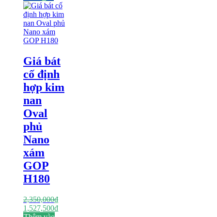
Giá bát
cố định
hợp kim
nan
Oval
phủ
Nano
xám
GOP
H180
2,350,000
₫
Giá
Giá
1,527,500
₫
gốc
hiện
Thêm vào