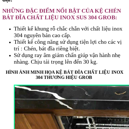
NHỮNG ĐẶC ĐIỂM NỔI BẬT CỦA KỆ CHÉN
BÁT ĐĨA CHẤT LIỆU INOX SUS 304 GROB:
Thiết kế khung rỗ chắc chắn với chất liệu inox
304 nguyên bản cao cấp.
Thiết kế công năng sử dụng tiện lợi cho các vị
trí : Chén, bát đĩa riêng biệt.
Sử dụng ray âm giảm chấn giúp vận hành nhẹ
nhàng. Chịu tải trọng lên đến 30 kg.
HÌNH ẢNH MINH HỌA KỆ BÁT ĐĨA CHẤT LIỆU INOX
304 THƯƠNG HIỆU GROB