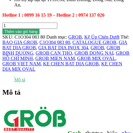
An.
Hotline 1 : 0899 16 15 19 – Hotline 2 : 0974 137 026
Kệ
chén
Thêm vào giỏ hàng
đĩa
SKU:
C1O304 083 80
Danh mục:
GROB
,
Kệ Úp Chén Dưới
Thẻ:
inox
BAO GIA GROB
,
C1O304 083 80
,
CATALOGUE GROB
,
GIA
304
BAT DIA GROB
,
GIA BAT DIA INOX 304
,
GROB
,
GROB
mix
BINH DUONG
,
GROB CAN THO
,
GROB DONG NAI
,
GROB
Oval
HỒ CHÍ MINH
,
GROB MIEN NAM
,
GROB MIX OVAL
,
C1O304
GROB VIET NAM
,
KE CHEN BAT DIA GROB
,
KE CHEN
083
DIA MIX OVAL
80
số
Mô tả
lượng
Mô tả
Grob
thương hiệu
phụ