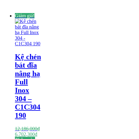
7,210,500₫.
Giảm giá!
Kệ chén
bát đĩa
nâng hạ
Full
Inox
304 –
C1C304
190
12,186,000
₫
Giá
Giá
6,702,300
₫