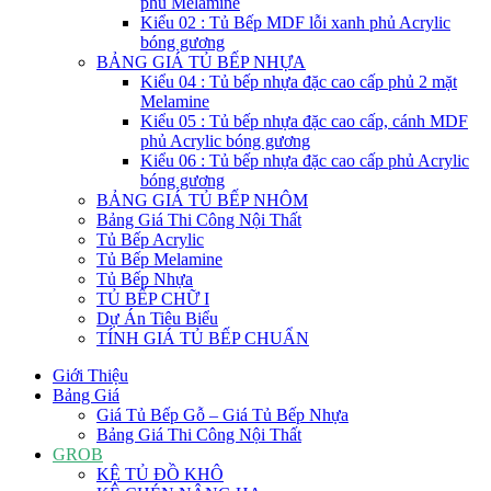
phủ Melamine
Kiểu 02 : Tủ Bếp MDF lỗi xanh phủ Acrylic
bóng gương
BẢNG GIÁ TỦ BẾP NHỰA
Kiểu 04 : Tủ bếp nhựa đặc cao cấp phủ 2 mặt
Melamine
Kiểu 05 : Tủ bếp nhựa đặc cao cấp, cánh MDF
phủ Acrylic bóng gương
Kiểu 06 : Tủ bếp nhựa đặc cao cấp phủ Acrylic
bóng gương
BẢNG GIÁ TỦ BẾP NHÔM
Bảng Giá Thi Công Nội Thất
Tủ Bếp Acrylic
Tủ Bếp Melamine
Tủ Bếp Nhựa
TỦ BẾP CHỮ I
Dự Án Tiêu Biểu
TÍNH GIÁ TỦ BẾP CHUẨN
Giới Thiệu
Bảng Giá
Giá Tủ Bếp Gỗ – Giá Tủ Bếp Nhựa
Bảng Giá Thi Công Nội Thất
GROB
KỆ TỦ ĐỒ KHÔ