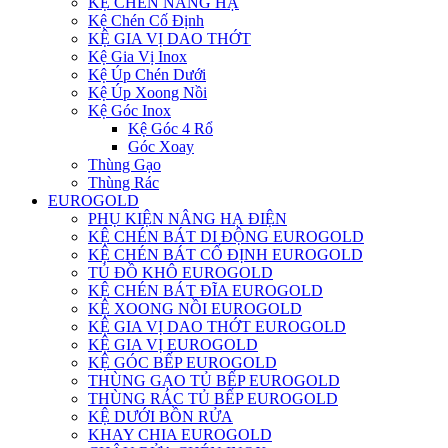
KỆ CHÉN NÂNG HẠ
Kệ Chén Cố Định
KỆ GIA VỊ DAO THỚT
Kệ Gia Vị Inox
Kệ Úp Chén Dưới
Kệ Úp Xoong Nồi
Kệ Góc Inox
Kệ Góc 4 Rổ
Góc Xoay
Thùng Gạo
Thùng Rác
EUROGOLD
PHỤ KIỆN NÂNG HẠ ĐIỆN
KỆ CHÉN BÁT DI ĐỘNG EUROGOLD
KỆ CHÉN BÁT CỐ ĐỊNH EUROGOLD
TỦ ĐỒ KHÔ EUROGOLD
KỆ CHÉN BÁT ĐĨA EUROGOLD
KỆ XOONG NỒI EUROGOLD
KỆ GIA VỊ DAO THỚT EUROGOLD
KỆ GIA VỊ EUROGOLD
KỆ GÓC BẾP EUROGOLD
THÙNG GẠO TỦ BẾP EUROGOLD
THÙNG RÁC TỦ BẾP EUROGOLD
KỆ DƯỚI BỒN RỬA
KHAY CHIA EUROGOLD