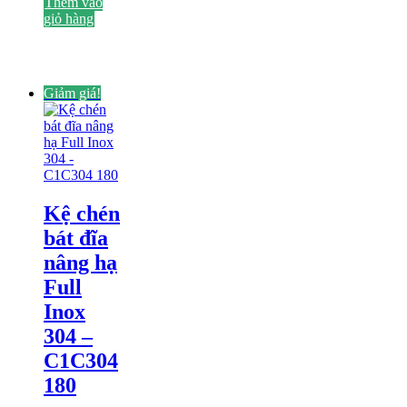
gốc
hiện
Thêm vào
là:
tại
giỏ hàng
12,186,000₫.
là:
6,702,300₫.
Giảm giá!
Kệ chén
bát đĩa
nâng hạ
Full
Inox
304 –
C1C304
180