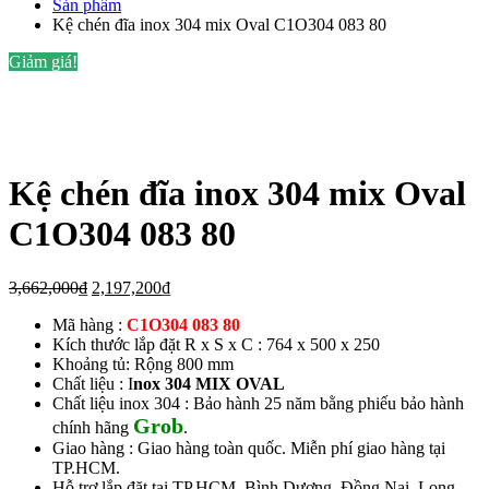
Sản phẩm
Kệ chén đĩa inox 304 mix Oval C1O304 083 80
Giảm giá!
Kệ chén đĩa inox 304 mix Oval
C1O304 083 80
Giá
Giá
3,662,000
₫
2,197,200
₫
gốc
hiện
Mã hàng
:
C1O304 083 80
là:
tại
Kích thước lắp đặt R x S x C : 764 x 500 x 250
3,662,000₫.
là:
Khoảng tủ: Rộng 800 mm
2,197,200₫.
Chất liệu : I
nox 304 MIX OVAL
Chất liệu inox 304 : Bảo hành 25 năm bằng phiếu bảo hành
Grob
chính hãng
.
Giao hàng : Giao hàng toàn quốc. Miễn phí giao hàng tại
TP.HCM.
Hỗ trợ lắp đặt tại TP.HCM, Bình Dương, Đồng Nai, Long