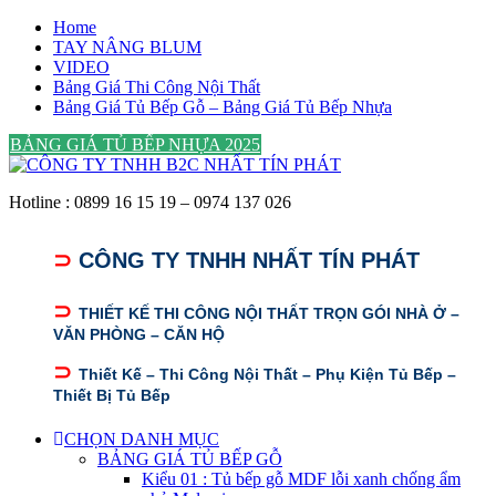
Skip
Home
to
TAY NÂNG BLUM
content
VIDEO
Bảng Giá Thi Công Nội Thất
Bảng Giá Tủ Bếp Gỗ – Bảng Giá Tủ Bếp Nhựa
BẢNG GIÁ TỦ BẾP NHỰA 2025
Hotline : 0899 16 15 19 – 0974 137 026
⊃
CÔNG TY TNHH NHẤT TÍN PHÁT
⊃
THIẾT KẾ THI CÔNG NỘI THẤT TRỌN GÓI NHÀ Ở –
VĂN PHÒNG – CĂN HỘ
⊃
Thiết Kế – Thi Công Nội Thất – Phụ Kiện Tủ Bếp –
Thiết Bị Tủ Bếp
CHỌN DANH MỤC
BẢNG GIÁ TỦ BẾP GỖ
Kiểu 01 : Tủ bếp gỗ MDF lỗi xanh chống ẩm