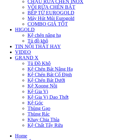
CHẬU RỬA CHÉN INOX
VÒI RỬA CHÉN BÁT
BẾP TỪ EUROGOLD
Máy Hút Múi Eurogold
COMBO GIÁ TỐT
HIGOLD
Kệ chén nâng hạ
Tủ đồ khô
TIN NỘI THẤT HAY
VIDEO
GRAND X
Tủ Đồ Khô
Kệ Chén Bát Nâng Hạ
Kệ Chén Bát Cố Định
Kệ Chén Bát Dưới
Kệ Xoong Nồi
Kệ Gia Vị
Kệ Gia Vị Dao Thớt
Kệ Góc
Thùng Gạo
Thùng Rác
Khay Chia Thìa
Kệ Chất Tẩy Rửa
Home