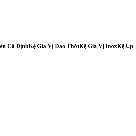
én Cố Định
Kệ Gia Vị Dao Thớt
Kệ Gia Vị Inox
Kệ Úp