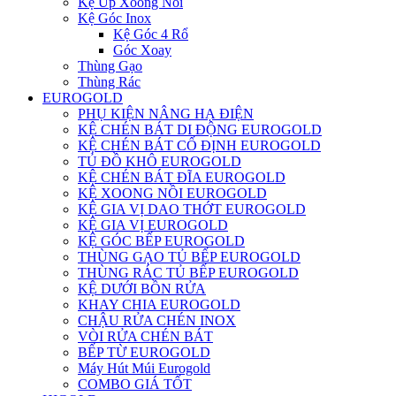
Kệ Úp Xoong Nồi
Kệ Góc Inox
Kệ Góc 4 Rổ
Góc Xoay
Thùng Gạo
Thùng Rác
EUROGOLD
PHỤ KIỆN NÂNG HẠ ĐIỆN
KỆ CHÉN BÁT DI ĐỘNG EUROGOLD
KỆ CHÉN BÁT CỐ ĐỊNH EUROGOLD
TỦ ĐỒ KHÔ EUROGOLD
KỆ CHÉN BÁT ĐĨA EUROGOLD
KỆ XOONG NỒI EUROGOLD
KỆ GIA VỊ DAO THỚT EUROGOLD
KỆ GIA VỊ EUROGOLD
KỆ GÓC BẾP EUROGOLD
THÙNG GẠO TỦ BẾP EUROGOLD
THÙNG RÁC TỦ BẾP EUROGOLD
KỆ DƯỚI BỒN RỬA
KHAY CHIA EUROGOLD
CHẬU RỬA CHÉN INOX
VÒI RỬA CHÉN BÁT
BẾP TỪ EUROGOLD
Máy Hút Múi Eurogold
COMBO GIÁ TỐT