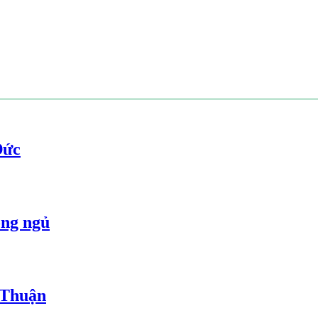
Đức
òng ngủ
 Thuận