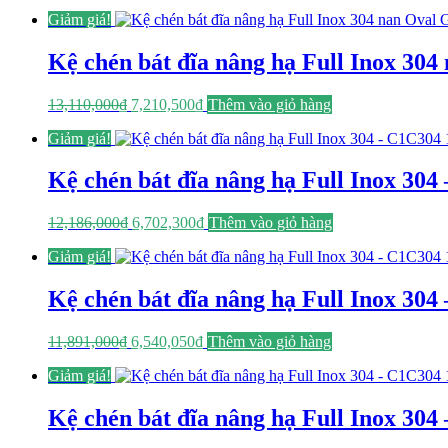
gốc
hiện
Giảm giá!
là:
tại
13,397,000₫.
là:
7,368,350₫.
Kệ chén bát đĩa nâng hạ Full Inox 3
Giá
Giá
13,110,000
₫
7,210,500
₫
Thêm vào giỏ hàng
gốc
hiện
Giảm giá!
là:
tại
13,110,000₫.
là:
7,210,500₫.
Kệ chén bát đĩa nâng hạ Full Inox 304
Giá
Giá
12,186,000
₫
6,702,300
₫
Thêm vào giỏ hàng
gốc
hiện
Giảm giá!
là:
tại
12,186,000₫.
là:
6,702,300₫.
Kệ chén bát đĩa nâng hạ Full Inox 304
Giá
Giá
11,891,000
₫
6,540,050
₫
Thêm vào giỏ hàng
gốc
hiện
Giảm giá!
là:
tại
11,891,000₫.
là:
6,540,050₫.
Kệ chén bát đĩa nâng hạ Full Inox 304