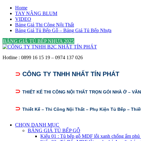
Skip
Home
to
TAY NÂNG BLUM
content
VIDEO
Bảng Giá Thi Công Nội Thất
Bảng Giá Tủ Bếp Gỗ – Bảng Giá Tủ Bếp Nhựa
BẢNG GIÁ TỦ BẾP NHỰA 2025
Hotline : 0899 16 15 19 – 0974 137 026
⊃
CÔNG TY TNHH NHẤT TÍN PHÁT
⊃
THIẾT KẾ THI CÔNG NỘI THẤT TRỌN GÓI NHÀ Ở – VĂ
⊃
Thiết Kế – Thi Công Nội Thất – Phụ Kiện Tủ Bếp – Thiế
CHỌN DANH MỤC
BẢNG GIÁ TỦ BẾP GỖ
Kiểu 01 : Tủ bếp gỗ MDF lỗi xanh chống ẩm phủ