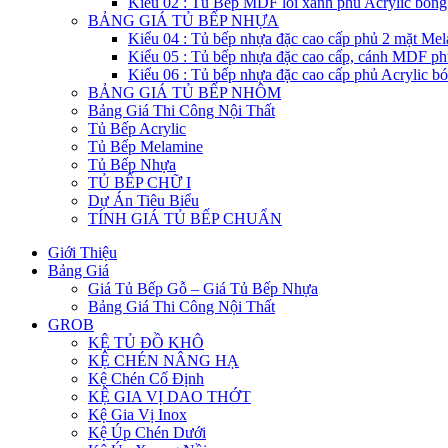
Kiểu 02 : Tủ Bếp MDF lỗi xanh phủ Acrylic bón
BẢNG GIÁ TỦ BẾP NHỰA
Kiểu 04 : Tủ bếp nhựa đặc cao cấp phủ 2 mặt Me
Kiểu 05 : Tủ bếp nhựa đặc cao cấp, cánh MDF ph
Kiểu 06 : Tủ bếp nhựa đặc cao cấp phủ Acrylic b
BẢNG GIÁ TỦ BẾP NHÔM
Bảng Giá Thi Công Nội Thất
Tủ Bếp Acrylic
Tủ Bếp Melamine
Tủ Bếp Nhựa
TỦ BẾP CHỮ I
Dự Án Tiêu Biểu
TÍNH GIÁ TỦ BẾP CHUẨN
Giới Thiệu
Bảng Giá
Giá Tủ Bếp Gỗ – Giá Tủ Bếp Nhựa
Bảng Giá Thi Công Nội Thất
GROB
KỆ TỦ ĐỒ KHÔ
KỆ CHÉN NÂNG HẠ
Kệ Chén Cố Định
KỆ GIA VỊ DAO THỚT
Kệ Gia Vị Inox
Kệ Úp Chén Dưới