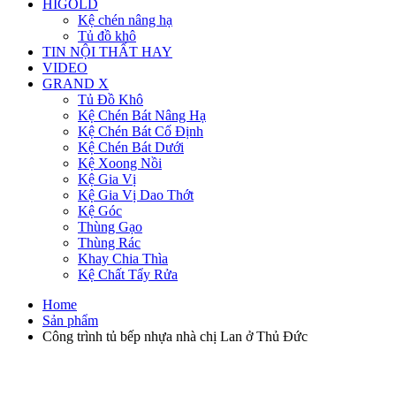
HIGOLD
Kệ chén nâng hạ
Tủ đồ khô
TIN NỘI THẤT HAY
VIDEO
GRAND X
Tủ Đồ Khô
Kệ Chén Bát Nâng Hạ
Kệ Chén Bát Cố Định
Kệ Chén Bát Dưới
Kệ Xoong Nồi
Kệ Gia Vị
Kệ Gia Vị Dao Thớt
Kệ Góc
Thùng Gạo
Thùng Rác
Khay Chia Thìa
Kệ Chất Tẩy Rửa
Home
Sản phẩm
Công trình tủ bếp nhựa nhà chị Lan ở Thủ Đức