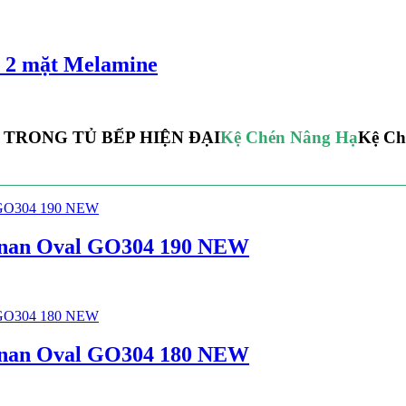
ủ 2 mặt Melamine
 TRONG TỦ BẾP HIỆN ĐẠI
Kệ Chén Nâng Hạ
Kệ Ch
04 nan Oval GO304 190 NEW
04 nan Oval GO304 180 NEW