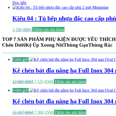
Đọc tiếp
Kiểu 04 : Tủ bếp nhựa đặc cao cấp ph
3,700,000
₫
Thêm vào giỏ hàng
TOP 7 SẢN PHẨM PHỤ KIỆN ĐƯỢC YÊU THÍCH
Chén Dưới
Kệ Úp Xoong Nồi
Thùng Gạo
Thùng Rác
Giảm giá!
Kệ chén bát đĩa nâng hạ Full Inox 3
Giá
Giá
13,683,000
₫
7,525,650
₫
Thêm vào giỏ hàng
gốc
hiện
Giảm giá!
là:
tại
13,683,000₫.
là:
7,525,650₫.
Kệ chén bát đĩa nâng hạ Full Inox 3
Giá
Giá
13,397,000
₫
7,368,350
₫
Thêm vào giỏ hàng