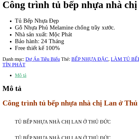
Công trình tủ bếp nhựa nhà ch
Tủ Bếp Nhựa Đẹp
Gỗ Nhựa Phủ Melamine chống trầy xước.
Nhà sản xuất: Mộc Phát
Bảo hành: 24 Tháng
Free thiết kế 100%
Danh mục:
Dự Án Tiêu Biểu
Thẻ:
BẾP NHỰA ĐẶC
,
LÀM TỦ BẾ
TÍN PHÁT
Mô tả
Mô tả
Công trình tủ bếp nhựa nhà chị Lan ở Thủ
TỦ BẾP NHỰA NHÀ CHỊ LAN Ở THỦ ĐỨC
TỦ BẾP NHỰA NHÀ CHỊ LAN Ở THỦ ĐỨC