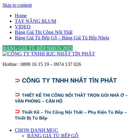
Skip to content
Home
TAY NÂNG BLUM
VIDEO
Bảng Giá Thi Công Nội Thất
Bảng Giá Tủ Bếp Gỗ – Bảng Giá Tủ Bếp Nhựa
BẢNG GIÁ TỦ BẾP NHỰA 2025
Hotline : 0899 16 15 19 – 0974 137 026
⊃
CÔNG TY TNHH NHẤT TÍN PHÁT
⊃
THIẾT KẾ THI CÔNG NỘI THẤT TRỌN GÓI NHÀ Ở –
VĂN PHÒNG – CĂN HỘ
⊃
Thiết Kế – Thi Công Nội Thất – Phụ Kiện Tủ Bếp –
Thiết Bị Tủ Bếp
CHỌN DANH MỤC
BẢNG GIÁ TỦ BẾP GỖ