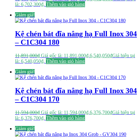
là: 6,702,300₫.
Thêm vào giỏ hàng
Giảm giá!
Kệ chén bát đĩa nâng hạ Full Inox 304
– C1C304 180
11,891,000
₫
Giá gốc là: 11,891,000₫.
6,540,050
₫
Giá hiện tại
là: 6,540,050₫.
Thêm vào giỏ hàng
Giảm giá!
Kệ chén bát đĩa nâng hạ Full Inox 304
– C1C304 170
11,594,000
₫
Giá gốc là: 11,594,000₫.
6,376,700
₫
Giá hiện tại
là: 6,376,700₫.
Thêm vào giỏ hàng
Giảm giá!