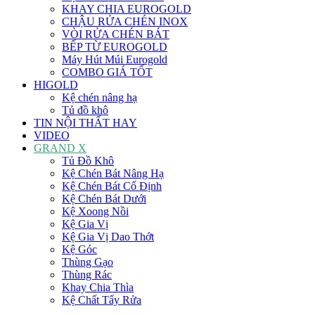
KHAY CHIA EUROGOLD
CHẬU RỬA CHÉN INOX
VÒI RỬA CHÉN BÁT
BẾP TỪ EUROGOLD
Máy Hút Múi Eurogold
COMBO GIÁ TỐT
HIGOLD
Kệ chén nâng hạ
Tủ đồ khô
TIN NỘI THẤT HAY
VIDEO
GRAND X
Tủ Đồ Khô
Kệ Chén Bát Nâng Hạ
Kệ Chén Bát Cố Định
Kệ Chén Bát Dưới
Kệ Xoong Nồi
Kệ Gia Vị
Kệ Gia Vị Dao Thớt
Kệ Góc
Thùng Gạo
Thùng Rác
Khay Chia Thìa
Kệ Chất Tẩy Rửa