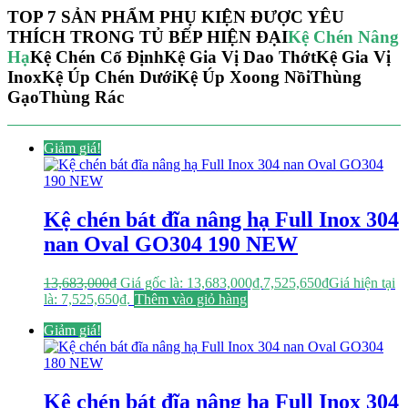
TOP 7 SẢN PHẨM PHỤ KIỆN ĐƯỢC YÊU
THÍCH TRONG TỦ BẾP HIỆN ĐẠI
Kệ Chén Nâng
Hạ
Kệ Chén Cố Định
Kệ Gia Vị Dao Thớt
Kệ Gia Vị
Inox
Kệ Úp Chén Dưới
Kệ Úp Xoong Nồi
Thùng
Gạo
Thùng Rác
Giảm giá!
Kệ chén bát đĩa nâng hạ Full Inox 304
nan Oval GO304 190 NEW
13,683,000
₫
Giá gốc là: 13,683,000₫.
7,525,650
₫
Giá hiện tại
là: 7,525,650₫.
Thêm vào giỏ hàng
Giảm giá!
Kệ chén bát đĩa nâng hạ Full Inox 304