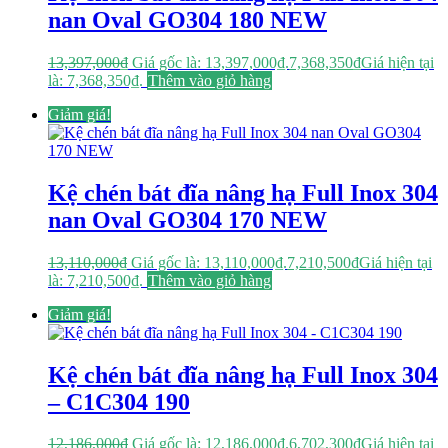
nan Oval GO304 180 NEW
13,397,000
₫
Giá gốc là: 13,397,000₫.
7,368,350
₫
Giá hiện tại
là: 7,368,350₫.
Thêm vào giỏ hàng
Giảm giá!
Kệ chén bát đĩa nâng hạ Full Inox 304
nan Oval GO304 170 NEW
13,110,000
₫
Giá gốc là: 13,110,000₫.
7,210,500
₫
Giá hiện tại
là: 7,210,500₫.
Thêm vào giỏ hàng
Giảm giá!
Kệ chén bát đĩa nâng hạ Full Inox 304
– C1C304 190
12,186,000
₫
Giá gốc là: 12,186,000₫.
6,702,300
₫
Giá hiện tại