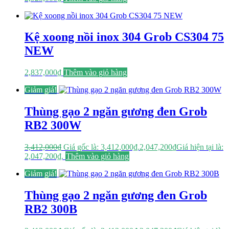
Kệ xoong nồi inox 304 Grob CS304 75
NEW
2,837,000
₫
Thêm vào giỏ hàng
Giảm giá!
Thùng gạo 2 ngăn gương đen Grob
RB2 300W
3,412,000
₫
Giá gốc là: 3,412,000₫.
2,047,200
₫
Giá hiện tại là:
2,047,200₫.
Thêm vào giỏ hàng
Giảm giá!
Thùng gạo 2 ngăn gương đen Grob
RB2 300B