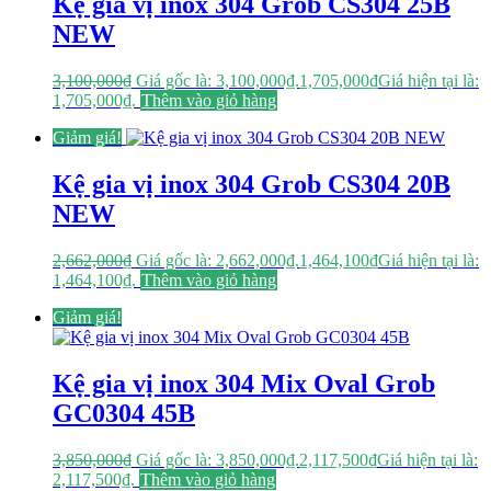
Kệ gia vị inox 304 Grob CS304 25B
NEW
3,100,000
₫
Giá gốc là: 3,100,000₫.
1,705,000
₫
Giá hiện tại là:
1,705,000₫.
Thêm vào giỏ hàng
Giảm giá!
Kệ gia vị inox 304 Grob CS304 20B
NEW
2,662,000
₫
Giá gốc là: 2,662,000₫.
1,464,100
₫
Giá hiện tại là:
1,464,100₫.
Thêm vào giỏ hàng
Giảm giá!
Kệ gia vị inox 304 Mix Oval Grob
GC0304 45B
3,850,000
₫
Giá gốc là: 3,850,000₫.
2,117,500
₫
Giá hiện tại là:
2,117,500₫.
Thêm vào giỏ hàng