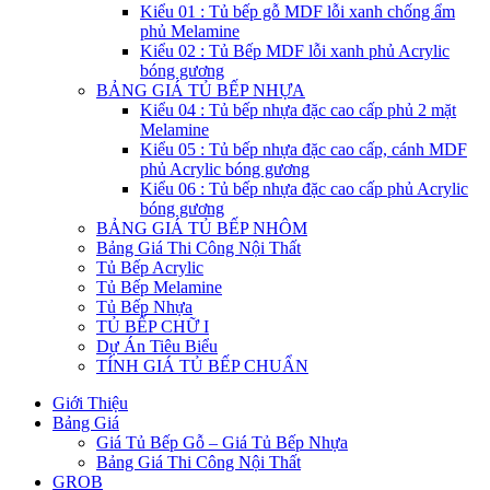
Kiểu 01 : Tủ bếp gỗ MDF lỗi xanh chống ẩm
phủ Melamine
Kiểu 02 : Tủ Bếp MDF lỗi xanh phủ Acrylic
bóng gương
BẢNG GIÁ TỦ BẾP NHỰA
Kiểu 04 : Tủ bếp nhựa đặc cao cấp phủ 2 mặt
Melamine
Kiểu 05 : Tủ bếp nhựa đặc cao cấp, cánh MDF
phủ Acrylic bóng gương
Kiểu 06 : Tủ bếp nhựa đặc cao cấp phủ Acrylic
bóng gương
BẢNG GIÁ TỦ BẾP NHÔM
Bảng Giá Thi Công Nội Thất
Tủ Bếp Acrylic
Tủ Bếp Melamine
Tủ Bếp Nhựa
TỦ BẾP CHỮ I
Dự Án Tiêu Biểu
TÍNH GIÁ TỦ BẾP CHUẨN
Giới Thiệu
Bảng Giá
Giá Tủ Bếp Gỗ – Giá Tủ Bếp Nhựa
Bảng Giá Thi Công Nội Thất
GROB