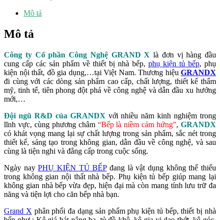
Mô tả
Mô tả
Công ty Cổ phần Công Nghệ GRAND X
là đơn vị hàng đầu
cung cấp các sản phẩm về thiết bị nhà bếp,
phụ kiện tủ bếp
, phụ
kiện nội thất, đồ gia dụng,…tại Việt Nam. Thương hiệu
GRANDX
đi cùng với các dòng sản phẩm cao cấp, chất lượng, thiết kế thẩm
mỹ, tinh tế, tiên phong đột phá về công nghệ và dẫn đầu xu hướng
mới,…
Đội ngũ R&D của GRANDX
với nhiều năm kinh nghiệm trong
lĩnh vực, cùng phương châm
“Bếp là niềm cảm hứng”
,
GRANDX
có khát vọng mang lại sự chất lượng trong sản phẩm, sắc nét trong
thiết kế, sáng tạo trong không gian, dẫn đầu về công nghệ, và sau
cùng là tiện nghi và đẳng cấp trong cuộc sống.
Ngày nay
PHỤ KIỆN TỦ BẾP
đang là vật dụng không thể thiếu
trong không gian nội thất nhà bếp. Phụ kiện tủ bếp giúp mang lại
không gian nhà bếp vừa đẹp, hiện đại mà còn mang tính lưu trữ đa
năng và tiện lợi cho căn bếp nhà bạn.
Grand X
phân phối đa dạng sản phẩm phụ kiện tủ bếp, thiết bị nhà
bếp như : Kệ giá bát nâng hạ, tủ đồ khô, kệ gia vị dao thớt, kệ góc,