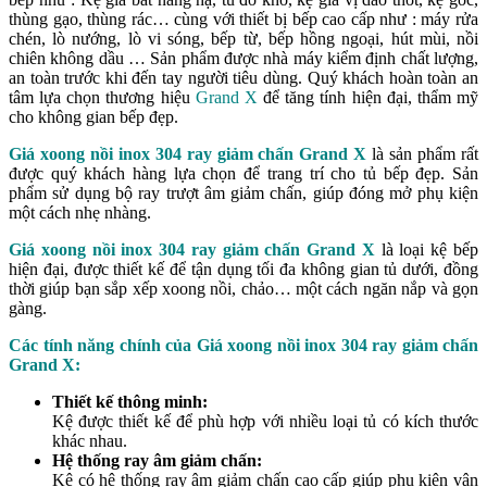
thùng gạo, thùng rác… cùng với thiết bị bếp cao cấp như : máy rửa
chén, lò nướng, lò vi sóng, bếp từ, bếp hồng ngoại, hút mùi, nồi
chiên không dầu … Sản phẩm được nhà máy kiểm định chất lượng,
an toàn trước khi đến tay người tiêu dùng. Quý khách hoàn toàn an
tâm lựa chọn thương hiệu
Grand X
để tăng tính hiện đại, thẩm mỹ
cho không gian bếp đẹp.
Giá xoong nồi inox 304 ray giảm chấn Grand X
là sản phẩm rất
được quý khách hàng lựa chọn để trang trí cho tủ bếp đẹp. Sản
phẩm sử dụng bộ ray trượt âm giảm chấn, giúp đóng mở phụ kiện
một cách nhẹ nhàng.
Giá xoong nồi inox 304 ray giảm chấn Grand X
là loại kệ bếp
hiện đại, được thiết kế để tận dụng tối đa không gian tủ dưới, đồng
thời giúp bạn sắp xếp xoong nồi, chảo… một cách ngăn nắp và gọn
gàng.
Các tính năng chính của Giá xoong nồi inox 304 ray giảm chấn
Grand X:
Thiết kế thông minh:
Kệ được thiết kế để phù hợp với nhiều loại tủ có kích thước
khác nhau.
Hệ thống ray âm giảm chấn:
Kệ có hệ thống ray âm giảm chấn cao cấp giúp phụ kiện vận