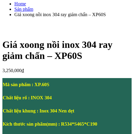
Home
Sản phẩm
Giá xoong nồi inox 304 ray giảm chấn – XP60S
Giá xoong nồi inox 304 ray
giảm chấn – XP60S
3,250,000
₫
Mã sản phẩm : XP.60S
Chất liệu rổ : INOX 304
Chất liệu khung : Inox 304 Nen dẹt
Kích thước sản phẩm(mm) : R534*S465*C190