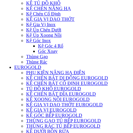
KỆ TỦ ĐỒ KHÔ
KỆ CHÉN NÂNG HẠ
Kệ Chén Cố Định
KỆ GIA VỊ DAO THỚT
Kệ Gia Vị Inox
Kệ Úp Chén Dưới
Kệ Úp Xoong Nồi
Kệ Góc Inox
Kệ Góc 4 Rổ
Góc Xoay
Thùng Gạo
Thùng Rác
EUROGOLD
PHỤ KIỆN NÂNG HẠ ĐIỆN
KỆ CHÉN BÁT DI ĐỘNG EUROGOLD
KỆ CHÉN BÁT CỐ ĐỊNH EUROGOLD
TỦ ĐỒ KHÔ EUROGOLD
KỆ CHÉN BÁT ĐĨA EUROGOLD
KỆ XOONG NỒI EUROGOLD
KỆ GIA VỊ DAO THỚT EUROGOLD
KỆ GIA VỊ EUROGOLD
KỆ GÓC BẾP EUROGOLD
THÙNG GẠO TỦ BẾP EUROGOLD
THÙNG RÁC TỦ BẾP EUROGOLD
KỆ DƯỚI BỒN RỬA