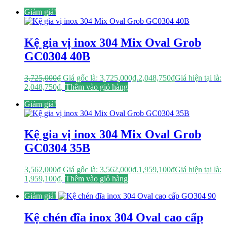
Giảm giá!
Kệ gia vị inox 304 Mix Oval Grob
GC0304 40B
3,725,000
₫
Giá gốc là: 3,725,000₫.
2,048,750
₫
Giá hiện tại là:
2,048,750₫.
Thêm vào giỏ hàng
Giảm giá!
Kệ gia vị inox 304 Mix Oval Grob
GC0304 35B
3,562,000
₫
Giá gốc là: 3,562,000₫.
1,959,100
₫
Giá hiện tại là:
1,959,100₫.
Thêm vào giỏ hàng
Giảm giá!
Kệ chén đĩa inox 304 Oval cao cấp