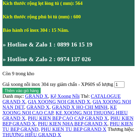
Kích thước rộng lọt lòng tủ ( mm): 564
Kích thước rộng phủ bì tủ (mm) : 600
Bảo hành rổ inox 304 : 15 Năm.
» Hotline & Zalo 1 : 0899 16 15 19
» Hotline & Zalo 2 : 0974 137 026
Còn 9 trong kho
Giá xoong nồi inox 304 ray giảm chấn - XP60S số lượng
Thêm vào giỏ hàng
Danh mục:
GRAND X
,
Kệ Xoong Nồi
Thẻ:
CATALOGUE
GRAND X
,
GIA XOONG NOI GRAND X
,
GIA XOONG NOI
NAN DET
,
GRAND X
,
GRAND X HO CHI MINH
,
KE
XOONG NOI CAO CAP
,
KE XOONG NOI THUONG HIEU
GRAND X
,
PHU KIEN BEP CAO CAP GRAND X
,
PHU KIEN
BEP GRAND X
,
PHU KIEN NHA BEP GRAND X
,
PHU KIEN
TU BEP GRAND
,
PHU KIEN TU BEP GRAND X
Thương hiệu:
THƯƠNG HIỆU GRAND X