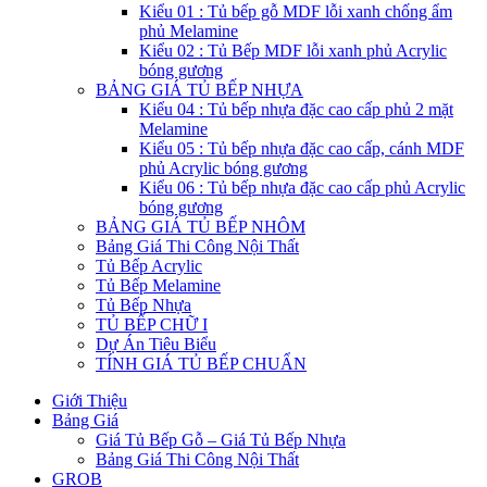
Kiểu 01 : Tủ bếp gỗ MDF lỗi xanh chống ẩm
phủ Melamine
Kiểu 02 : Tủ Bếp MDF lỗi xanh phủ Acrylic
bóng gương
BẢNG GIÁ TỦ BẾP NHỰA
Kiểu 04 : Tủ bếp nhựa đặc cao cấp phủ 2 mặt
Melamine
Kiểu 05 : Tủ bếp nhựa đặc cao cấp, cánh MDF
phủ Acrylic bóng gương
Kiểu 06 : Tủ bếp nhựa đặc cao cấp phủ Acrylic
bóng gương
BẢNG GIÁ TỦ BẾP NHÔM
Bảng Giá Thi Công Nội Thất
Tủ Bếp Acrylic
Tủ Bếp Melamine
Tủ Bếp Nhựa
TỦ BẾP CHỮ I
Dự Án Tiêu Biểu
TÍNH GIÁ TỦ BẾP CHUẨN
Giới Thiệu
Bảng Giá
Giá Tủ Bếp Gỗ – Giá Tủ Bếp Nhựa
Bảng Giá Thi Công Nội Thất
GROB