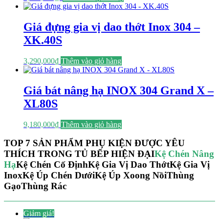
Giá đựng gia vị dao thớt Inox 304 –
XK.40S
3,290,000
₫
Thêm vào giỏ hàng
Giá bát nâng hạ INOX 304 Grand X –
XL80S
9,180,000
₫
Thêm vào giỏ hàng
TOP 7 SẢN PHẨM PHỤ KIỆN ĐƯỢC YÊU
THÍCH TRONG TỦ BẾP HIỆN ĐẠI
Kệ Chén Nâng
Hạ
Kệ Chén Cố Định
Kệ Gia Vị Dao Thớt
Kệ Gia Vị
Inox
Kệ Úp Chén Dưới
Kệ Úp Xoong Nồi
Thùng
Gạo
Thùng Rác
Giảm giá!