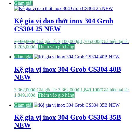
Giảm giá!
Kệ gia vị dao thớt inox 304 Grob
CS304 25 NEW
3,100,000
₫
Giá gốc là: 3,100,000₫.
1,705,000
₫
Giá hiện tại là:
1,705,000₫.
Thêm vào giỏ hàng
Giảm giá!
Kệ gia vị inox 304 Grob CS304 40B
NEW
3,362,000
₫
Giá gốc là: 3,362,000₫.
1,849,100
₫
Giá hiện tại là:
1,849,100₫.
Thêm vào giỏ hàng
Giảm giá!
Kệ gia vị inox 304 Grob CS304 35B
NEW