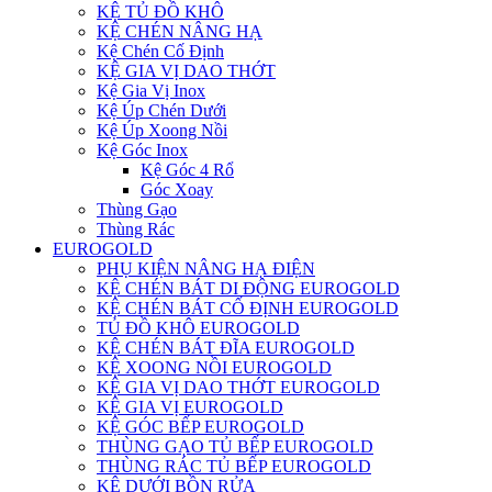
KỆ TỦ ĐỒ KHÔ
KỆ CHÉN NÂNG HẠ
Kệ Chén Cố Định
KỆ GIA VỊ DAO THỚT
Kệ Gia Vị Inox
Kệ Úp Chén Dưới
Kệ Úp Xoong Nồi
Kệ Góc Inox
Kệ Góc 4 Rổ
Góc Xoay
Thùng Gạo
Thùng Rác
EUROGOLD
PHỤ KIỆN NÂNG HẠ ĐIỆN
KỆ CHÉN BÁT DI ĐỘNG EUROGOLD
KỆ CHÉN BÁT CỐ ĐỊNH EUROGOLD
TỦ ĐỒ KHÔ EUROGOLD
KỆ CHÉN BÁT ĐĨA EUROGOLD
KỆ XOONG NỒI EUROGOLD
KỆ GIA VỊ DAO THỚT EUROGOLD
KỆ GIA VỊ EUROGOLD
KỆ GÓC BẾP EUROGOLD
THÙNG GẠO TỦ BẾP EUROGOLD
THÙNG RÁC TỦ BẾP EUROGOLD
KỆ DƯỚI BỒN RỬA