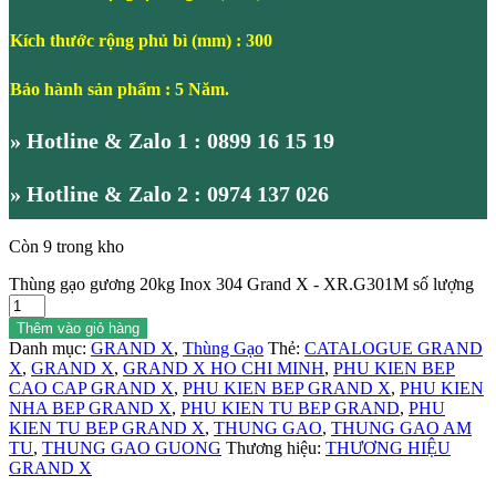
Kích thước rộng phủ bì (mm) : 300
Bảo hành sản phẩm : 5 Năm.
» Hotline & Zalo 1 : 0899 16 15 19
» Hotline & Zalo 2 : 0974 137 026
Còn 9 trong kho
Thùng gạo gương 20kg Inox 304 Grand X - XR.G301M số lượng
Thêm vào giỏ hàng
Danh mục:
GRAND X
,
Thùng Gạo
Thẻ:
CATALOGUE GRAND
X
,
GRAND X
,
GRAND X HO CHI MINH
,
PHU KIEN BEP
CAO CAP GRAND X
,
PHU KIEN BEP GRAND X
,
PHU KIEN
NHA BEP GRAND X
,
PHU KIEN TU BEP GRAND
,
PHU
KIEN TU BEP GRAND X
,
THUNG GAO
,
THUNG GAO AM
TU
,
THUNG GAO GUONG
Thương hiệu:
THƯƠNG HIỆU
GRAND X