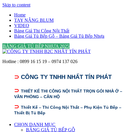
Skip to content
Home
TAY NÂNG BLUM
VIDEO
Bảng Giá Thi Công Nội Thất
Bảng Giá Tủ Bếp Gỗ – Bảng Giá Tủ Bếp Nhựa
BẢNG GIÁ TỦ BẾP NHỰA 2025
Hotline : 0899 16 15 19 – 0974 137 026
⊃
CÔNG TY TNHH NHẤT TÍN PHÁT
⊃
THIẾT KẾ THI CÔNG NỘI THẤT TRỌN GÓI NHÀ Ở –
VĂN PHÒNG – CĂN HỘ
⊃
Thiết Kế – Thi Công Nội Thất – Phụ Kiện Tủ Bếp –
Thiết Bị Tủ Bếp
CHỌN DANH MỤC
BẢNG GIÁ TỦ BẾP GỖ