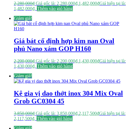
2,280,000
₫
Giá gốc là: 2,280,000₫.
1,482,000
₫
Giá hiện tại là:
1,482,000₫.
Thêm vào giỏ hàng
Giảm giá!
Giá bát cố định hợp kim nan Oval
phủ Nano xám GOP H160
2,200,000
₫
Giá gốc là: 2,200,000₫.
1,430,000
₫
Giá hiện tại là:
1,430,000₫.
Thêm vào giỏ hàng
Giảm giá!
Kệ gia vị dao thớt inox 304 Mix Oval
Grob GC0304 45
3,850,000
₫
Giá gốc là: 3,850,000₫.
2,117,500
₫
Giá hiện tại là:
2,117,500₫.
Thêm vào giỏ hàng
Giảm giá!