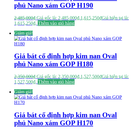
phủ Nano xám GOP H190
2,485,000
₫
Giá gốc là: 2,485,000₫.
1,615,250
₫
Giá hiện tại là:
1,615,250₫.
Thêm vào giỏ hàng
Giảm giá!
Giá bát cố định hợp kim nan Oval
phủ Nano xám GOP H180
2,350,000
₫
Giá gốc là: 2,350,000₫.
1,527,500
₫
Giá hiện tại là:
1,527,500₫.
Thêm vào giỏ hàng
Giảm giá!
Giá bát cố định hợp kim nan Oval
phủ Nano xám GOP H170