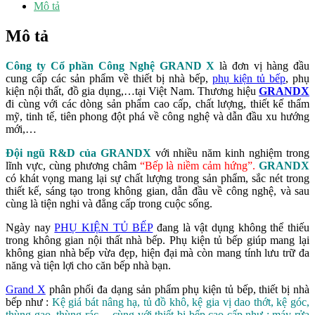
Mô tả
Mô tả
Công ty Cổ phần Công Nghệ GRAND X
là đơn vị hàng đầu
cung cấp các sản phẩm về thiết bị nhà bếp,
phụ kiện tủ bếp
, phụ
kiện nội thất, đồ gia dụng,…tại Việt Nam. Thương hiệu
GRANDX
đi cùng với các dòng sản phẩm cao cấp, chất lượng, thiết kế thẩm
mỹ, tinh tế, tiên phong đột phá về công nghệ và dẫn đầu xu hướng
mới,…
Đội ngũ R&D của GRANDX
với nhiều năm kinh nghiệm trong
lĩnh vực, cùng phương châm
“Bếp là niềm cảm hứng”
.
GRANDX
có khát vọng mang lại sự chất lượng trong sản phẩm, sắc nét trong
thiết kế, sáng tạo trong không gian, dẫn đầu về công nghệ, và sau
cùng là tiện nghi và đẳng cấp trong cuộc sống.
Ngày nay
PHỤ KIỆN TỦ BẾP
đang là vật dụng không thể thiếu
trong không gian nội thất nhà bếp. Phụ kiện tủ bếp giúp mang lại
không gian nhà bếp vừa đẹp, hiện đại mà còn mang tính lưu trữ đa
năng và tiện lợi cho căn bếp nhà bạn.
Grand X
phân phối đa dạng sản phẩm phụ kiện tủ bếp, thiết bị nhà
bếp như :
Kệ giá bát nâng hạ, tủ đồ khô, kệ gia vị dao thớt, kệ góc,
thùng gạo, thùng rác… cùng với thiết bị bếp cao cấp như : máy rửa