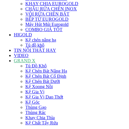
KHAY CHIA EUROGOLD
CHẬU RỬA CHÉN INOX
VÒI RỬA CHÉN BÁT
BẾP TỪ EUROGOLD
Máy Hút Múi Eurogold
COMBO GIÁ TỐT
HIGOLD
Kệ chén nâng hạ
Tủ đồ khô
TIN NỘI THẤT HAY
VIDEO
GRAND X
Tủ Đồ Khô
Kệ Chén Bát Nâng Hạ
Kệ Chén Bát Cố Định
Kệ Chén Bát Dưới
Kệ Xoong Nồi
Kệ Gia Vị
Kệ Gia Vị Dao Thớt
Kệ Góc
Thùng Gạo
Thùng Rác
Khay Chia Thìa
Kệ Chất Tẩy Rửa