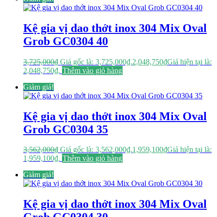
Kệ gia vị dao thớt inox 304 Mix Oval
Grob GC0304 40
3,725,000
₫
Giá gốc là: 3,725,000₫.
2,048,750
₫
Giá hiện tại là:
2,048,750₫.
Thêm vào giỏ hàng
Giảm giá!
Kệ gia vị dao thớt inox 304 Mix Oval
Grob GC0304 35
3,562,000
₫
Giá gốc là: 3,562,000₫.
1,959,100
₫
Giá hiện tại là:
1,959,100₫.
Thêm vào giỏ hàng
Giảm giá!
Kệ gia vị dao thớt inox 304 Mix Oval