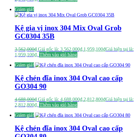
Giảm giá!
Kệ gia vị inox 304 Mix Oval Grob
GC0304 35B
3,562,000
₫
Giá gốc là: 3,562,000₫.
1,959,100
₫
Giá hiện tại là:
1,959,100₫.
Thêm vào giỏ hàng
Giảm giá!
Kệ chén đĩa inox 304 Oval cao cấp
GO304 90
4,688,000
₫
Giá gốc là: 4,688,000₫.
2,812,800
₫
Giá hiện tại là:
2,812,800₫.
Thêm vào giỏ hàng
Giảm giá!
Kệ chén đĩa inox 304 Oval cao cấp
GO304 80