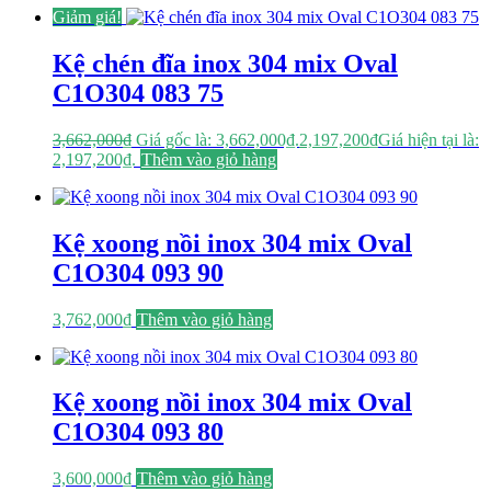
Giảm giá!
Kệ chén đĩa inox 304 mix Oval
C1O304 083 75
3,662,000
₫
Giá gốc là: 3,662,000₫.
2,197,200
₫
Giá hiện tại là:
2,197,200₫.
Thêm vào giỏ hàng
Kệ xoong nồi inox 304 mix Oval
C1O304 093 90
3,762,000
₫
Thêm vào giỏ hàng
Kệ xoong nồi inox 304 mix Oval
C1O304 093 80
3,600,000
₫
Thêm vào giỏ hàng