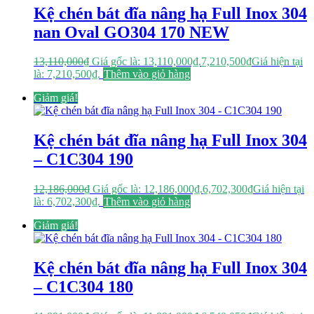
Kệ chén bát đĩa nâng hạ Full Inox 304
nan Oval GO304 170 NEW
13,110,000
₫
Giá gốc là: 13,110,000₫.
7,210,500
₫
Giá hiện tại
là: 7,210,500₫.
Thêm vào giỏ hàng
Giảm giá!
Kệ chén bát đĩa nâng hạ Full Inox 304
– C1C304 190
12,186,000
₫
Giá gốc là: 12,186,000₫.
6,702,300
₫
Giá hiện tại
là: 6,702,300₫.
Thêm vào giỏ hàng
Giảm giá!
Kệ chén bát đĩa nâng hạ Full Inox 304
– C1C304 180