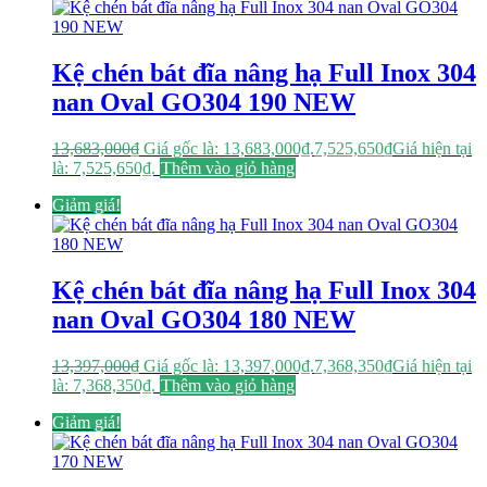
Kệ chén bát đĩa nâng hạ Full Inox 304
nan Oval GO304 190 NEW
13,683,000
₫
Giá gốc là: 13,683,000₫.
7,525,650
₫
Giá hiện tại
là: 7,525,650₫.
Thêm vào giỏ hàng
Giảm giá!
Kệ chén bát đĩa nâng hạ Full Inox 304
nan Oval GO304 180 NEW
13,397,000
₫
Giá gốc là: 13,397,000₫.
7,368,350
₫
Giá hiện tại
là: 7,368,350₫.
Thêm vào giỏ hàng
Giảm giá!