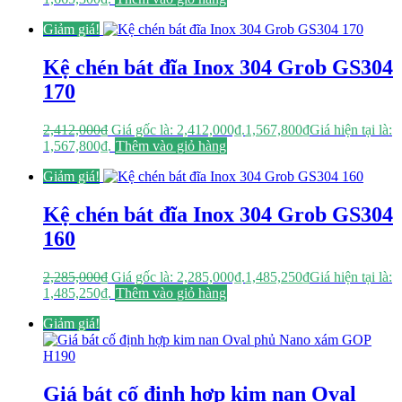
Giảm giá!
Kệ chén bát đĩa Inox 304 Grob GS304
170
2,412,000
₫
Giá gốc là: 2,412,000₫.
1,567,800
₫
Giá hiện tại là:
1,567,800₫.
Thêm vào giỏ hàng
Giảm giá!
Kệ chén bát đĩa Inox 304 Grob GS304
160
2,285,000
₫
Giá gốc là: 2,285,000₫.
1,485,250
₫
Giá hiện tại là:
1,485,250₫.
Thêm vào giỏ hàng
Giảm giá!
Giá bát cố định hợp kim nan Oval