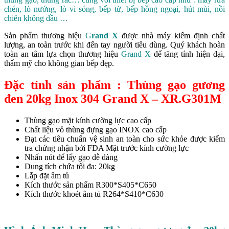
chén, lò nướng, lò vi sóng, bếp từ, bếp hồng ngoại, hút mùi, nồi
chiên không dầu …
Sản phẩm thương hiệu
G
rand X
được nhà máy kiểm định chất
lượng, an toàn trước khi đến tay người tiêu dùng. Quý khách hoàn
toàn an tâm lựa chọn thương hiệu
Grand X
để tăng tính hiện đại,
thẩm mỹ cho không gian bếp đẹp.
Đặc tính sản phẩm : Thùng gạo gương
đen 20kg Inox 304 Grand X – XR.G301M
Thùng gạo mặt kính cường lực cao cấp
Chất liệu vỏ thùng đựng gạo INOX cao cấp
Đạt các tiêu chuẩn vệ sinh an toàn cho sức khỏe được kiểm
tra chứng nhận bởi FDA Mặt trước kính cường lực
Nhấn nút để lấy gạo dễ dàng
Dung tích chứa tối đa: 20kg
Lắp đặt âm tủ
Kích thước sản phẩm R300*S405*C650
Kích thước khoét âm tủ R264*S410*C630