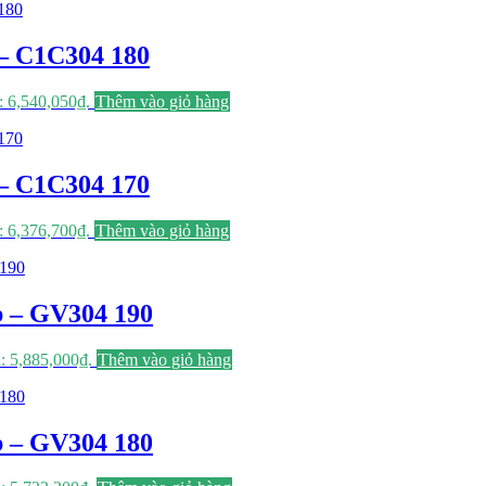
 – C1C304 180
à: 6,540,050₫.
Thêm vào giỏ hàng
 – C1C304 170
à: 6,376,700₫.
Thêm vào giỏ hàng
b – GV304 190
à: 5,885,000₫.
Thêm vào giỏ hàng
b – GV304 180