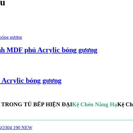
êu
ánh MDF phủ Acrylic bóng gương
ủ Acrylic bóng gương
 TRONG TỦ BẾP HIỆN ĐẠI
Kệ Chén Nâng Hạ
Kệ Ch