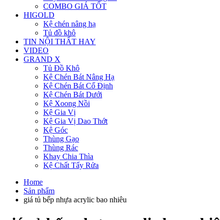
COMBO GIÁ TỐT
HIGOLD
Kệ chén nâng hạ
Tủ đồ khô
TIN NỘI THẤT HAY
VIDEO
GRAND X
Tủ Đồ Khô
Kệ Chén Bát Nâng Hạ
Kệ Chén Bát Cố Định
Kệ Chén Bát Dưới
Kệ Xoong Nồi
Kệ Gia Vị
Kệ Gia Vị Dao Thớt
Kệ Góc
Thùng Gạo
Thùng Rác
Khay Chia Thìa
Kệ Chất Tẩy Rửa
Home
Sản phẩm
giá tủ bếp nhựa acrylic bao nhiêu