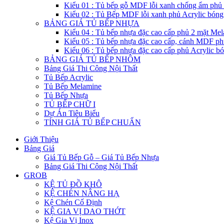
Kiểu 01 : Tủ bếp gỗ MDF lỗi xanh chống ẩm phủ
Kiểu 02 : Tủ Bếp MDF lỗi xanh phủ Acrylic bón
BẢNG GIÁ TỦ BẾP NHỰA
Kiểu 04 : Tủ bếp nhựa đặc cao cấp phủ 2 mặt Me
Kiểu 05 : Tủ bếp nhựa đặc cao cấp, cánh MDF ph
Kiểu 06 : Tủ bếp nhựa đặc cao cấp phủ Acrylic b
BẢNG GIÁ TỦ BẾP NHÔM
Bảng Giá Thi Công Nội Thất
Tủ Bếp Acrylic
Tủ Bếp Melamine
Tủ Bếp Nhựa
TỦ BẾP CHỮ I
Dự Án Tiêu Biểu
TÍNH GIÁ TỦ BẾP CHUẨN
Giới Thiệu
Bảng Giá
Giá Tủ Bếp Gỗ – Giá Tủ Bếp Nhựa
Bảng Giá Thi Công Nội Thất
GROB
KỆ TỦ ĐỒ KHÔ
KỆ CHÉN NÂNG HẠ
Kệ Chén Cố Định
KỆ GIA VỊ DAO THỚT
Kệ Gia Vị Inox