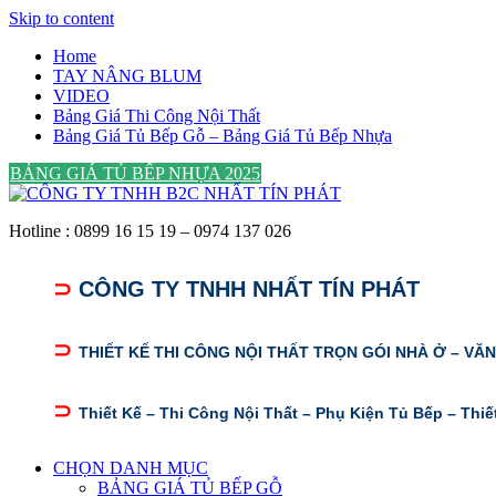
Skip to content
Home
TAY NÂNG BLUM
VIDEO
Bảng Giá Thi Công Nội Thất
Bảng Giá Tủ Bếp Gỗ – Bảng Giá Tủ Bếp Nhựa
BẢNG GIÁ TỦ BẾP NHỰA 2025
Hotline : 0899 16 15 19 – 0974 137 026
⊃
CÔNG TY TNHH NHẤT TÍN PHÁT
⊃
THIẾT KẾ THI CÔNG NỘI THẤT TRỌN GÓI NHÀ Ở – VĂ
⊃
Thiết Kế – Thi Công Nội Thất – Phụ Kiện Tủ Bếp – Thiế
CHỌN DANH MỤC
BẢNG GIÁ TỦ BẾP GỖ