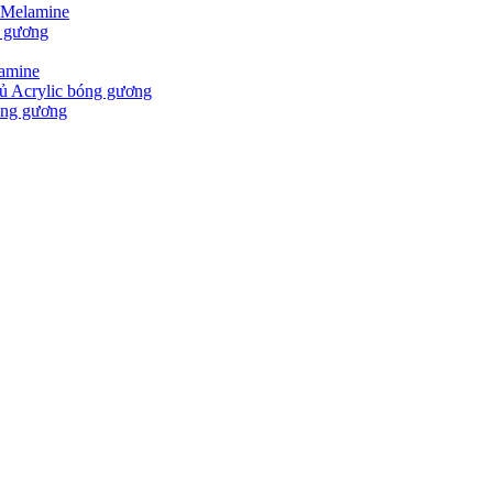
 Melamine
g gương
lamine
ủ Acrylic bóng gương
óng gương