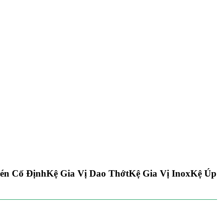
én Cố Định
Kệ Gia Vị Dao Thớt
Kệ Gia Vị Inox
Kệ Úp