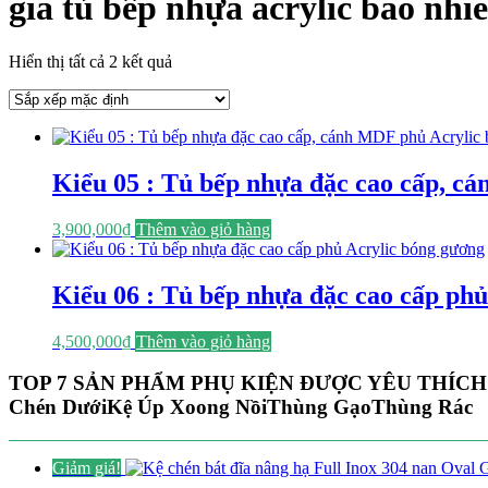
giá tủ bếp nhựa acrylic bao nhi
Hiển thị tất cả 2 kết quả
Kiểu 05 : Tủ bếp nhựa đặc cao cấp, c
3,900,000
₫
Thêm vào giỏ hàng
Kiểu 06 : Tủ bếp nhựa đặc cao cấp ph
4,500,000
₫
Thêm vào giỏ hàng
TOP 7 SẢN PHẨM PHỤ KIỆN ĐƯỢC YÊU THÍCH
Chén Dưới
Kệ Úp Xoong Nồi
Thùng Gạo
Thùng Rác
Giảm giá!