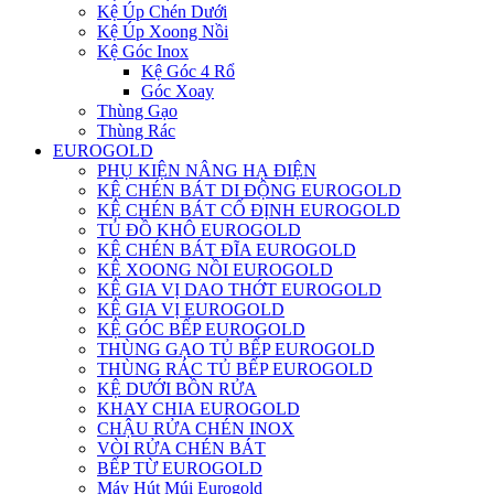
Kệ Úp Chén Dưới
Kệ Úp Xoong Nồi
Kệ Góc Inox
Kệ Góc 4 Rổ
Góc Xoay
Thùng Gạo
Thùng Rác
EUROGOLD
PHỤ KIỆN NÂNG HẠ ĐIỆN
KỆ CHÉN BÁT DI ĐỘNG EUROGOLD
KỆ CHÉN BÁT CỐ ĐỊNH EUROGOLD
TỦ ĐỒ KHÔ EUROGOLD
KỆ CHÉN BÁT ĐĨA EUROGOLD
KỆ XOONG NỒI EUROGOLD
KỆ GIA VỊ DAO THỚT EUROGOLD
KỆ GIA VỊ EUROGOLD
KỆ GÓC BẾP EUROGOLD
THÙNG GẠO TỦ BẾP EUROGOLD
THÙNG RÁC TỦ BẾP EUROGOLD
KỆ DƯỚI BỒN RỬA
KHAY CHIA EUROGOLD
CHẬU RỬA CHÉN INOX
VÒI RỬA CHÉN BÁT
BẾP TỪ EUROGOLD
Máy Hút Múi Eurogold