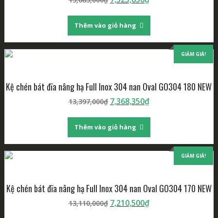
gốc
hiện
là:
tại
Thêm vào giỏ hàng
13,683,000₫.
là:
7,525,650₫.
GIẢM GIÁ!
Kệ chén bát đĩa nâng hạ Full Inox 304 nan Oval GO304 180 NEW
Giá
Giá
7,368,350
₫
13,397,000
₫
gốc
hiện
là:
tại
Thêm vào giỏ hàng
13,397,000₫.
là:
7,368,350₫.
GIẢM GIÁ!
Kệ chén bát đĩa nâng hạ Full Inox 304 nan Oval GO304 170 NEW
Giá
Giá
7,210,500
₫
13,110,000
₫
gốc
hiện