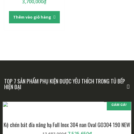
3,700,000
₫
Thêm vào giỏ hàng
TOP 7 SẢN PHẨM PHỤ KIỆN ĐƯỢC YÊU THÍCH TRONG TỦ BẾP
HIỆN ĐẠI
GIẢM GIÁ!
Kệ chén bát đĩa nâng hạ Full Inox 304 nan Oval GO304 190 NEW
Giá
Giá
7,525,650
₫
13,683,000
₫