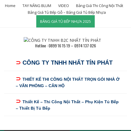
Skip
Home
TAY NÂNG BLUM
VIDEO
Bảng Giá Thi Công Nội Thất
to
Bảng Giá Tủ Bếp Gỗ – Bảng Giá Tủ Bếp Nhựa
content
BẢNG GIÁ TỦ BẾP NHỰA 2025
Hotline : 0899 16 15 19 – 0974 137 026
⊃
CÔNG TY TNHH NHẤT TÍN PHÁT
⊃
THIẾT KẾ THI CÔNG NỘI THẤT TRỌN GÓI NHÀ Ở
– VĂN PHÒNG – CĂN HỘ
⊃
Thiết Kế – Thi Công Nội Thất – Phụ Kiện Tủ Bếp
– Thiết Bị Tủ Bếp