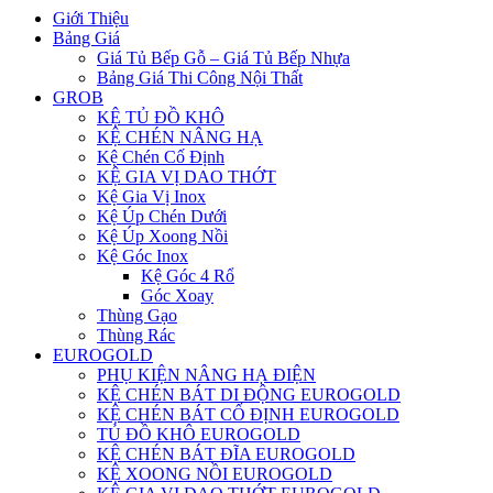
Giới Thiệu
Bảng Giá
Giá Tủ Bếp Gỗ – Giá Tủ Bếp Nhựa
Bảng Giá Thi Công Nội Thất
GROB
KỆ TỦ ĐỒ KHÔ
KỆ CHÉN NÂNG HẠ
Kệ Chén Cố Định
KỆ GIA VỊ DAO THỚT
Kệ Gia Vị Inox
Kệ Úp Chén Dưới
Kệ Úp Xoong Nồi
Kệ Góc Inox
Kệ Góc 4 Rổ
Góc Xoay
Thùng Gạo
Thùng Rác
EUROGOLD
PHỤ KIỆN NÂNG HẠ ĐIỆN
KỆ CHÉN BÁT DI ĐỘNG EUROGOLD
KỆ CHÉN BÁT CỐ ĐỊNH EUROGOLD
TỦ ĐỒ KHÔ EUROGOLD
KỆ CHÉN BÁT ĐĨA EUROGOLD
KỆ XOONG NỒI EUROGOLD