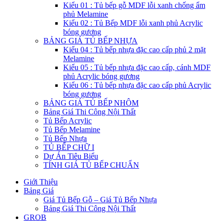
Kiểu 01 : Tủ bếp gỗ MDF lỗi xanh chống ẩm
phủ Melamine
Kiểu 02 : Tủ Bếp MDF lỗi xanh phủ Acrylic
bóng gương
BẢNG GIÁ TỦ BẾP NHỰA
Kiểu 04 : Tủ bếp nhựa đặc cao cấp phủ 2 mặt
Melamine
Kiểu 05 : Tủ bếp nhựa đặc cao cấp, cánh MDF
phủ Acrylic bóng gương
Kiểu 06 : Tủ bếp nhựa đặc cao cấp phủ Acrylic
bóng gương
BẢNG GIÁ TỦ BẾP NHÔM
Bảng Giá Thi Công Nội Thất
Tủ Bếp Acrylic
Tủ Bếp Melamine
Tủ Bếp Nhựa
TỦ BẾP CHỮ I
Dự Án Tiêu Biểu
TÍNH GIÁ TỦ BẾP CHUẨN
Giới Thiệu
Bảng Giá
Giá Tủ Bếp Gỗ – Giá Tủ Bếp Nhựa
Bảng Giá Thi Công Nội Thất
GROB