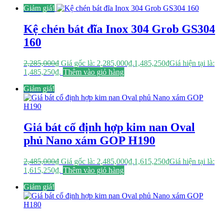
Giảm giá!
Kệ chén bát đĩa Inox 304 Grob GS304
160
2,285,000
₫
Giá gốc là: 2,285,000₫.
1,485,250
₫
Giá hiện tại là:
1,485,250₫.
Thêm vào giỏ hàng
Giảm giá!
Giá bát cố định hợp kim nan Oval
phủ Nano xám GOP H190
2,485,000
₫
Giá gốc là: 2,485,000₫.
1,615,250
₫
Giá hiện tại là:
1,615,250₫.
Thêm vào giỏ hàng
Giảm giá!