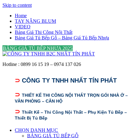
Skip to content
Home
TAY NÂNG BLUM
VIDEO
Bảng Giá Thi Công Nội Thất
Bảng Giá Tủ Bếp Gỗ – Bảng Giá Tủ Bếp Nhựa
BẢNG GIÁ TỦ BẾP NHỰA 2025
Hotline : 0899 16 15 19 – 0974 137 026
⊃
CÔNG TY TNHH NHẤT TÍN PHÁT
⊃
THIẾT KẾ THI CÔNG NỘI THẤT TRỌN GÓI NHÀ Ở –
VĂN PHÒNG – CĂN HỘ
⊃
Thiết Kế – Thi Công Nội Thất – Phụ Kiện Tủ Bếp –
Thiết Bị Tủ Bếp
CHỌN DANH MỤC
BẢNG GIÁ TỦ BẾP GỖ