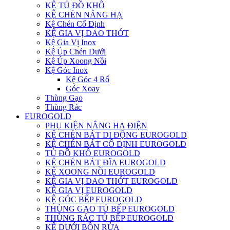
KỆ TỦ ĐỒ KHÔ
KỆ CHÉN NÂNG HẠ
Kệ Chén Cố Định
KỆ GIA VỊ DAO THỚT
Kệ Gia Vị Inox
Kệ Úp Chén Dưới
Kệ Úp Xoong Nồi
Kệ Góc Inox
Kệ Góc 4 Rổ
Góc Xoay
Thùng Gạo
Thùng Rác
EUROGOLD
PHỤ KIỆN NÂNG HẠ ĐIỆN
KỆ CHÉN BÁT DI ĐỘNG EUROGOLD
KỆ CHÉN BÁT CỐ ĐỊNH EUROGOLD
TỦ ĐỒ KHÔ EUROGOLD
KỆ CHÉN BÁT ĐĨA EUROGOLD
KỆ XOONG NỒI EUROGOLD
KỆ GIA VỊ DAO THỚT EUROGOLD
KỆ GIA VỊ EUROGOLD
KỆ GÓC BẾP EUROGOLD
THÙNG GẠO TỦ BẾP EUROGOLD
THÙNG RÁC TỦ BẾP EUROGOLD
KỆ DƯỚI BỒN RỬA