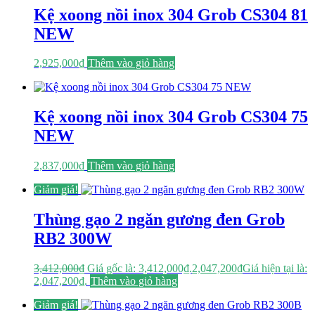
Kệ xoong nồi inox 304 Grob CS304 81
NEW
2,925,000
₫
Thêm vào giỏ hàng
Kệ xoong nồi inox 304 Grob CS304 75
NEW
2,837,000
₫
Thêm vào giỏ hàng
Giảm giá!
Thùng gạo 2 ngăn gương đen Grob
RB2 300W
3,412,000
₫
Giá gốc là: 3,412,000₫.
2,047,200
₫
Giá hiện tại là:
2,047,200₫.
Thêm vào giỏ hàng
Giảm giá!