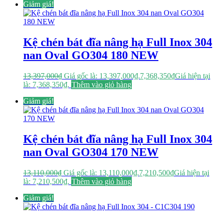
Giảm giá!
Kệ chén bát đĩa nâng hạ Full Inox 304
nan Oval GO304 180 NEW
13,397,000
₫
Giá gốc là: 13,397,000₫.
7,368,350
₫
Giá hiện tại
là: 7,368,350₫.
Thêm vào giỏ hàng
Giảm giá!
Kệ chén bát đĩa nâng hạ Full Inox 304
nan Oval GO304 170 NEW
13,110,000
₫
Giá gốc là: 13,110,000₫.
7,210,500
₫
Giá hiện tại
là: 7,210,500₫.
Thêm vào giỏ hàng
Giảm giá!