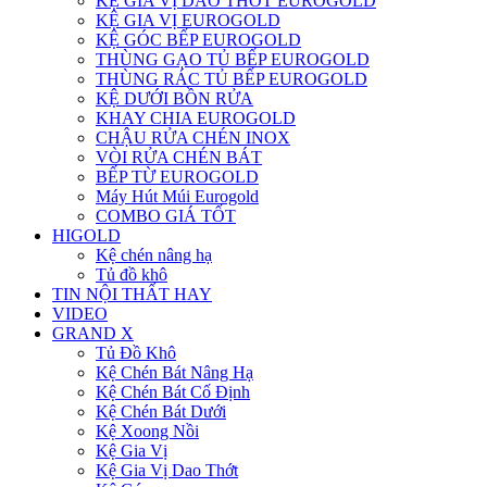
KỆ GIA VỊ DAO THỚT EUROGOLD
KỆ GIA VỊ EUROGOLD
KỆ GÓC BẾP EUROGOLD
THÙNG GẠO TỦ BẾP EUROGOLD
THÙNG RÁC TỦ BẾP EUROGOLD
KỆ DƯỚI BỒN RỬA
KHAY CHIA EUROGOLD
CHẬU RỬA CHÉN INOX
VÒI RỬA CHÉN BÁT
BẾP TỪ EUROGOLD
Máy Hút Múi Eurogold
COMBO GIÁ TỐT
HIGOLD
Kệ chén nâng hạ
Tủ đồ khô
TIN NỘI THẤT HAY
VIDEO
GRAND X
Tủ Đồ Khô
Kệ Chén Bát Nâng Hạ
Kệ Chén Bát Cố Định
Kệ Chén Bát Dưới
Kệ Xoong Nồi
Kệ Gia Vị
Kệ Gia Vị Dao Thớt