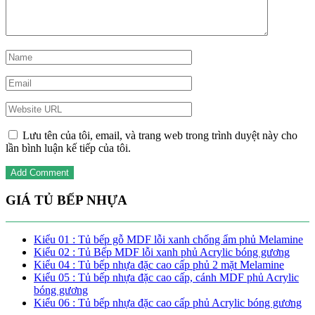
Lưu tên của tôi, email, và trang web trong trình duyệt này cho
lần bình luận kế tiếp của tôi.
GIÁ TỦ BẾP NHỰA
Kiểu 01 : Tủ bếp gỗ MDF lỗi xanh chống ẩm phủ Melamine
Kiểu 02 : Tủ Bếp MDF lỗi xanh phủ Acrylic bóng gương
Kiểu 04 : Tủ bếp nhựa đặc cao cấp phủ 2 mặt Melamine
Kiểu 05 : Tủ bếp nhựa đặc cao cấp, cánh MDF phủ Acrylic
bóng gương
Kiểu 06 : Tủ bếp nhựa đặc cao cấp phủ Acrylic bóng gương