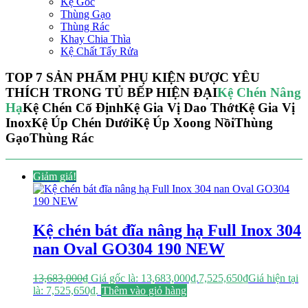
Kệ Góc
Thùng Gạo
Thùng Rác
Khay Chia Thìa
Kệ Chất Tẩy Rửa
TOP 7 SẢN PHẨM PHỤ KIỆN ĐƯỢC YÊU
THÍCH TRONG TỦ BẾP HIỆN ĐẠI
Kệ Chén Nâng
Hạ
Kệ Chén Cố Định
Kệ Gia Vị Dao Thớt
Kệ Gia Vị
Inox
Kệ Úp Chén Dưới
Kệ Úp Xoong Nồi
Thùng
Gạo
Thùng Rác
Giảm giá!
Kệ chén bát đĩa nâng hạ Full Inox 304
nan Oval GO304 190 NEW
13,683,000
₫
Giá gốc là: 13,683,000₫.
7,525,650
₫
Giá hiện tại
là: 7,525,650₫.
Thêm vào giỏ hàng