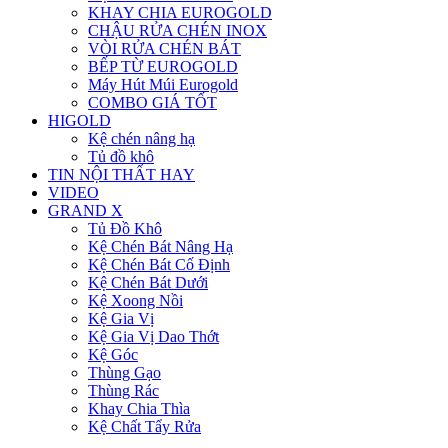
KHAY CHIA EUROGOLD
CHẬU RỬA CHÉN INOX
VÒI RỬA CHÉN BÁT
BẾP TỪ EUROGOLD
Máy Hút Múi Eurogold
COMBO GIÁ TỐT
HIGOLD
Kệ chén nâng hạ
Tủ đồ khô
TIN NỘI THẤT HAY
VIDEO
GRAND X
Tủ Đồ Khô
Kệ Chén Bát Nâng Hạ
Kệ Chén Bát Cố Định
Kệ Chén Bát Dưới
Kệ Xoong Nồi
Kệ Gia Vị
Kệ Gia Vị Dao Thớt
Kệ Góc
Thùng Gạo
Thùng Rác
Khay Chia Thìa
Kệ Chất Tẩy Rửa