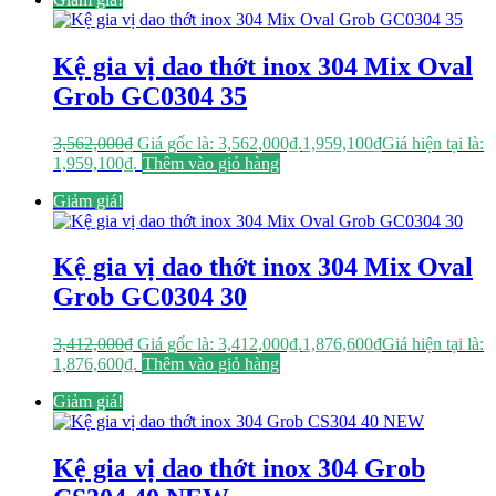
Kệ gia vị dao thớt inox 304 Mix Oval
Grob GC0304 35
3,562,000
₫
Giá gốc là: 3,562,000₫.
1,959,100
₫
Giá hiện tại là:
1,959,100₫.
Thêm vào giỏ hàng
Giảm giá!
Kệ gia vị dao thớt inox 304 Mix Oval
Grob GC0304 30
3,412,000
₫
Giá gốc là: 3,412,000₫.
1,876,600
₫
Giá hiện tại là:
1,876,600₫.
Thêm vào giỏ hàng
Giảm giá!
Kệ gia vị dao thớt inox 304 Grob