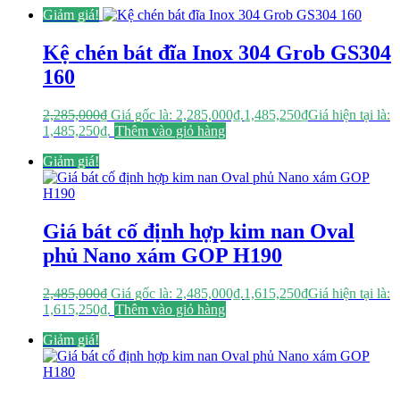
Giảm giá!
Kệ chén bát đĩa Inox 304 Grob GS304
160
2,285,000
₫
Giá gốc là: 2,285,000₫.
1,485,250
₫
Giá hiện tại là:
1,485,250₫.
Thêm vào giỏ hàng
Giảm giá!
Giá bát cố định hợp kim nan Oval
phủ Nano xám GOP H190
2,485,000
₫
Giá gốc là: 2,485,000₫.
1,615,250
₫
Giá hiện tại là:
1,615,250₫.
Thêm vào giỏ hàng
Giảm giá!