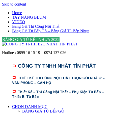
Skip to content
Home
TAY NÂNG BLUM
VIDEO
Bảng Giá Thi Công Nội Thất
Bảng Giá Tủ Bếp Gỗ – Bảng Giá Tủ Bếp Nhựa
BẢNG GIÁ TỦ BẾP NHỰA 2025
Hotline : 0899 16 15 19 – 0974 137 026
⊃
CÔNG TY TNHH NHẤT TÍN PHÁT
⊃
THIẾT KẾ THI CÔNG NỘI THẤT TRỌN GÓI NHÀ Ở –
VĂN PHÒNG – CĂN HỘ
⊃
Thiết Kế – Thi Công Nội Thất – Phụ Kiện Tủ Bếp –
Thiết Bị Tủ Bếp
CHỌN DANH MỤC
BẢNG GIÁ TỦ BẾP GỖ