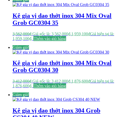
Kệ gia vị dao thớt inox 304 Mix Oval
Grob GC0304 35
3,562,000
₫
Giá gốc là: 3,562,000₫.
1,959,100
₫
Giá hiện tại là:
1,959,100₫.
Thêm vào giỏ hàng
Giảm giá!
Kệ gia vị dao thớt inox 304 Mix Oval
Grob GC0304 30
3,412,000
₫
Giá gốc là: 3,412,000₫.
1,876,600
₫
Giá hiện tại là:
1,876,600₫.
Thêm vào giỏ hàng
Giảm giá!
Kệ gia vị dao thớt inox 304 Grob