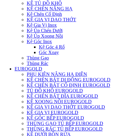
KỆ TỦ ĐỒ KHÔ
KỆ CHÉN NÂNG HẠ
Kệ Chén Cố Định
KỆ GIA VỊ DAO THỚT
Kệ Gia Vị Inox
Kệ Úp Chén Dưới
Kệ Úp Xoong Nồi
Kệ Góc Inox
Kệ Góc 4 Rổ
Góc Xoay
Thùng Gạo
Thùng Rác
EUROGOLD
PHỤ KIỆN NÂNG HẠ ĐIỆN
KỆ CHÉN BÁT DI ĐỘNG EUROGOLD
KỆ CHÉN BÁT CỐ ĐỊNH EUROGOLD
TỦ ĐỒ KHÔ EUROGOLD
KỆ CHÉN BÁT ĐĨA EUROGOLD
KỆ XOONG NỒI EUROGOLD
KỆ GIA VỊ DAO THỚT EUROGOLD
KỆ GIA VỊ EUROGOLD
KỆ GÓC BẾP EUROGOLD
THÙNG GẠO TỦ BẾP EUROGOLD
THÙNG RÁC TỦ BẾP EUROGOLD
KỆ DƯỚI BỒN RỬA