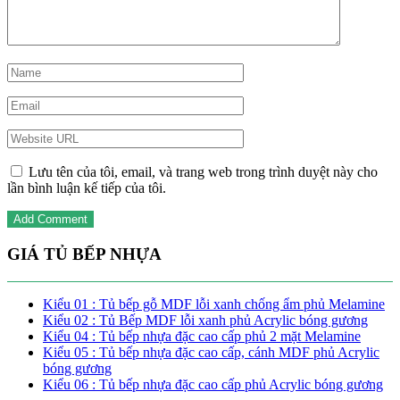
Lưu tên của tôi, email, và trang web trong trình duyệt này cho
lần bình luận kế tiếp của tôi.
GIÁ TỦ BẾP NHỰA
Kiểu 01 : Tủ bếp gỗ MDF lỗi xanh chống ẩm phủ Melamine
Kiểu 02 : Tủ Bếp MDF lỗi xanh phủ Acrylic bóng gương
Kiểu 04 : Tủ bếp nhựa đặc cao cấp phủ 2 mặt Melamine
Kiểu 05 : Tủ bếp nhựa đặc cao cấp, cánh MDF phủ Acrylic
bóng gương
Kiểu 06 : Tủ bếp nhựa đặc cao cấp phủ Acrylic bóng gương