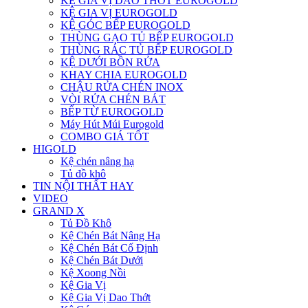
KỆ GIA VỊ DAO THỚT EUROGOLD
KỆ GIA VỊ EUROGOLD
KỆ GÓC BẾP EUROGOLD
THÙNG GẠO TỦ BẾP EUROGOLD
THÙNG RÁC TỦ BẾP EUROGOLD
KỆ DƯỚI BỒN RỬA
KHAY CHIA EUROGOLD
CHẬU RỬA CHÉN INOX
VÒI RỬA CHÉN BÁT
BẾP TỪ EUROGOLD
Máy Hút Múi Eurogold
COMBO GIÁ TỐT
HIGOLD
Kệ chén nâng hạ
Tủ đồ khô
TIN NỘI THẤT HAY
VIDEO
GRAND X
Tủ Đồ Khô
Kệ Chén Bát Nâng Hạ
Kệ Chén Bát Cố Định
Kệ Chén Bát Dưới
Kệ Xoong Nồi
Kệ Gia Vị
Kệ Gia Vị Dao Thớt