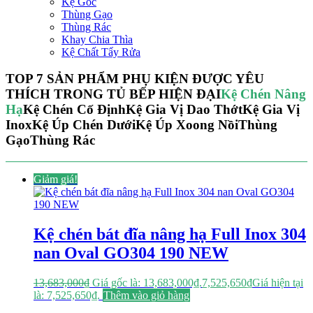
Kệ Góc
Thùng Gạo
Thùng Rác
Khay Chia Thìa
Kệ Chất Tẩy Rửa
TOP 7 SẢN PHẨM PHỤ KIỆN ĐƯỢC YÊU
THÍCH TRONG TỦ BẾP HIỆN ĐẠI
Kệ Chén Nâng
Hạ
Kệ Chén Cố Định
Kệ Gia Vị Dao Thớt
Kệ Gia Vị
Inox
Kệ Úp Chén Dưới
Kệ Úp Xoong Nồi
Thùng
Gạo
Thùng Rác
Giảm giá!
Kệ chén bát đĩa nâng hạ Full Inox 304
nan Oval GO304 190 NEW
13,683,000
₫
Giá gốc là: 13,683,000₫.
7,525,650
₫
Giá hiện tại
là: 7,525,650₫.
Thêm vào giỏ hàng