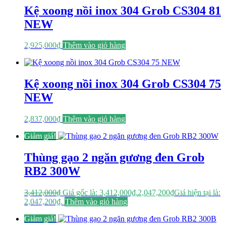
Kệ xoong nồi inox 304 Grob CS304 81
NEW
2,925,000
₫
Thêm vào giỏ hàng
Kệ xoong nồi inox 304 Grob CS304 75
NEW
2,837,000
₫
Thêm vào giỏ hàng
Giảm giá!
Thùng gạo 2 ngăn gương đen Grob
RB2 300W
3,412,000
₫
Giá gốc là: 3,412,000₫.
2,047,200
₫
Giá hiện tại là:
2,047,200₫.
Thêm vào giỏ hàng
Giảm giá!