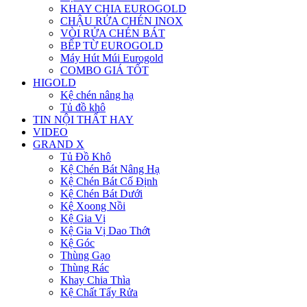
KHAY CHIA EUROGOLD
CHẬU RỬA CHÉN INOX
VÒI RỬA CHÉN BÁT
BẾP TỪ EUROGOLD
Máy Hút Múi Eurogold
COMBO GIÁ TỐT
HIGOLD
Kệ chén nâng hạ
Tủ đồ khô
TIN NỘI THẤT HAY
VIDEO
GRAND X
Tủ Đồ Khô
Kệ Chén Bát Nâng Hạ
Kệ Chén Bát Cố Định
Kệ Chén Bát Dưới
Kệ Xoong Nồi
Kệ Gia Vị
Kệ Gia Vị Dao Thớt
Kệ Góc
Thùng Gạo
Thùng Rác
Khay Chia Thìa
Kệ Chất Tẩy Rửa