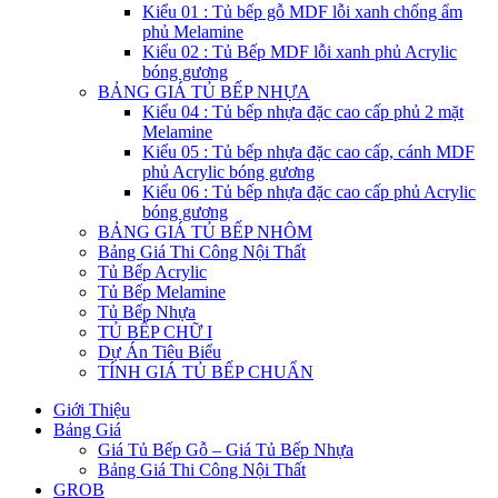
Kiểu 01 : Tủ bếp gỗ MDF lỗi xanh chống ẩm
phủ Melamine
Kiểu 02 : Tủ Bếp MDF lỗi xanh phủ Acrylic
bóng gương
BẢNG GIÁ TỦ BẾP NHỰA
Kiểu 04 : Tủ bếp nhựa đặc cao cấp phủ 2 mặt
Melamine
Kiểu 05 : Tủ bếp nhựa đặc cao cấp, cánh MDF
phủ Acrylic bóng gương
Kiểu 06 : Tủ bếp nhựa đặc cao cấp phủ Acrylic
bóng gương
BẢNG GIÁ TỦ BẾP NHÔM
Bảng Giá Thi Công Nội Thất
Tủ Bếp Acrylic
Tủ Bếp Melamine
Tủ Bếp Nhựa
TỦ BẾP CHỮ I
Dự Án Tiêu Biểu
TÍNH GIÁ TỦ BẾP CHUẨN
Giới Thiệu
Bảng Giá
Giá Tủ Bếp Gỗ – Giá Tủ Bếp Nhựa
Bảng Giá Thi Công Nội Thất
GROB