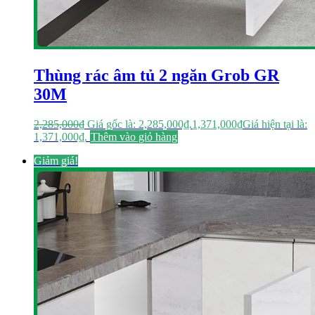
Thùng rác âm tủ 2 ngăn Grob GR
30M
2,285,000
₫
Giá gốc là: 2,285,000₫.
1,371,000
₫
Giá hiện tại là:
1,371,000₫.
Thêm vào giỏ hàng
Giảm giá!