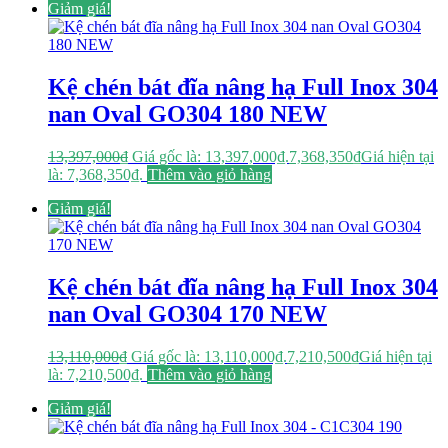
Giảm giá!
Kệ chén bát đĩa nâng hạ Full Inox 304
nan Oval GO304 180 NEW
13,397,000
₫
Giá gốc là: 13,397,000₫.
7,368,350
₫
Giá hiện tại
là: 7,368,350₫.
Thêm vào giỏ hàng
Giảm giá!
Kệ chén bát đĩa nâng hạ Full Inox 304
nan Oval GO304 170 NEW
13,110,000
₫
Giá gốc là: 13,110,000₫.
7,210,500
₫
Giá hiện tại
là: 7,210,500₫.
Thêm vào giỏ hàng
Giảm giá!