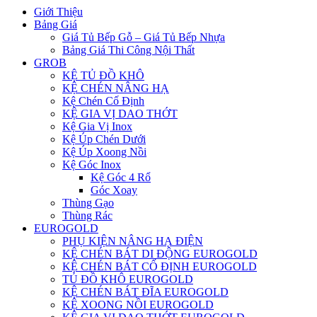
Giới Thiệu
Bảng Giá
Giá Tủ Bếp Gỗ – Giá Tủ Bếp Nhựa
Bảng Giá Thi Công Nội Thất
GROB
KỆ TỦ ĐỒ KHÔ
KỆ CHÉN NÂNG HẠ
Kệ Chén Cố Định
KỆ GIA VỊ DAO THỚT
Kệ Gia Vị Inox
Kệ Úp Chén Dưới
Kệ Úp Xoong Nồi
Kệ Góc Inox
Kệ Góc 4 Rổ
Góc Xoay
Thùng Gạo
Thùng Rác
EUROGOLD
PHỤ KIỆN NÂNG HẠ ĐIỆN
KỆ CHÉN BÁT DI ĐỘNG EUROGOLD
KỆ CHÉN BÁT CỐ ĐỊNH EUROGOLD
TỦ ĐỒ KHÔ EUROGOLD
KỆ CHÉN BÁT ĐĨA EUROGOLD
KỆ XOONG NỒI EUROGOLD