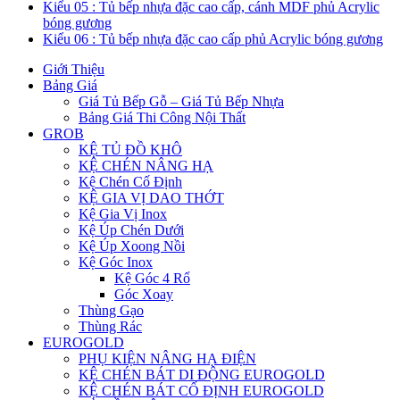
Kiểu 05 : Tủ bếp nhựa đặc cao cấp, cánh MDF phủ Acrylic
bóng gương
Kiểu 06 : Tủ bếp nhựa đặc cao cấp phủ Acrylic bóng gương
Giới Thiệu
Bảng Giá
Giá Tủ Bếp Gỗ – Giá Tủ Bếp Nhựa
Bảng Giá Thi Công Nội Thất
GROB
KỆ TỦ ĐỒ KHÔ
KỆ CHÉN NÂNG HẠ
Kệ Chén Cố Định
KỆ GIA VỊ DAO THỚT
Kệ Gia Vị Inox
Kệ Úp Chén Dưới
Kệ Úp Xoong Nồi
Kệ Góc Inox
Kệ Góc 4 Rổ
Góc Xoay
Thùng Gạo
Thùng Rác
EUROGOLD
PHỤ KIỆN NÂNG HẠ ĐIỆN
KỆ CHÉN BÁT DI ĐỘNG EUROGOLD
KỆ CHÉN BÁT CỐ ĐỊNH EUROGOLD