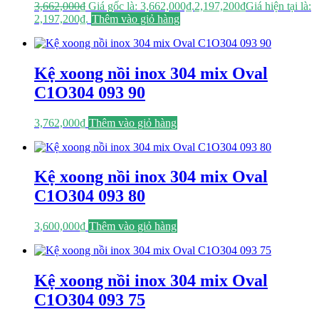
3,662,000
₫
Giá gốc là: 3,662,000₫.
2,197,200
₫
Giá hiện tại là:
2,197,200₫.
Thêm vào giỏ hàng
Kệ xoong nồi inox 304 mix Oval
C1O304 093 90
3,762,000
₫
Thêm vào giỏ hàng
Kệ xoong nồi inox 304 mix Oval
C1O304 093 80
3,600,000
₫
Thêm vào giỏ hàng
Kệ xoong nồi inox 304 mix Oval
C1O304 093 75