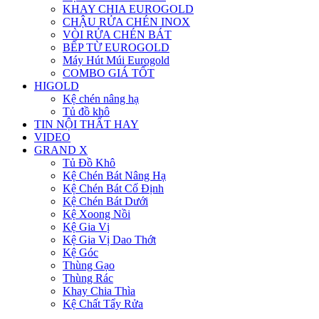
KHAY CHIA EUROGOLD
CHẬU RỬA CHÉN INOX
VÒI RỬA CHÉN BÁT
BẾP TỪ EUROGOLD
Máy Hút Múi Eurogold
COMBO GIÁ TỐT
HIGOLD
Kệ chén nâng hạ
Tủ đồ khô
TIN NỘI THẤT HAY
VIDEO
GRAND X
Tủ Đồ Khô
Kệ Chén Bát Nâng Hạ
Kệ Chén Bát Cố Định
Kệ Chén Bát Dưới
Kệ Xoong Nồi
Kệ Gia Vị
Kệ Gia Vị Dao Thớt
Kệ Góc
Thùng Gạo
Thùng Rác
Khay Chia Thìa
Kệ Chất Tẩy Rửa