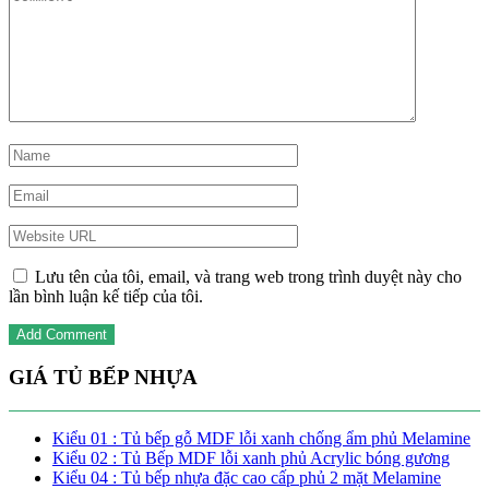
Lưu tên của tôi, email, và trang web trong trình duyệt này cho
lần bình luận kế tiếp của tôi.
GIÁ TỦ BẾP NHỰA
Kiểu 01 : Tủ bếp gỗ MDF lỗi xanh chống ẩm phủ Melamine
Kiểu 02 : Tủ Bếp MDF lỗi xanh phủ Acrylic bóng gương
Kiểu 04 : Tủ bếp nhựa đặc cao cấp phủ 2 mặt Melamine