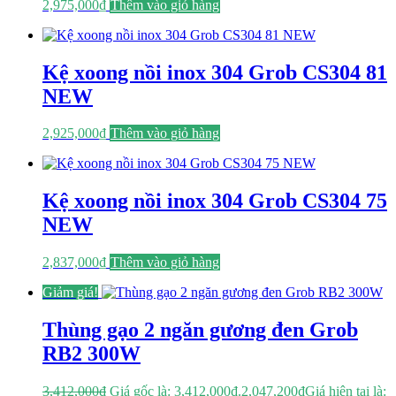
2,975,000
₫
Thêm vào giỏ hàng
Kệ xoong nồi inox 304 Grob CS304 81
NEW
2,925,000
₫
Thêm vào giỏ hàng
Kệ xoong nồi inox 304 Grob CS304 75
NEW
2,837,000
₫
Thêm vào giỏ hàng
Giảm giá!
Thùng gạo 2 ngăn gương đen Grob
RB2 300W
3,412,000
₫
Giá gốc là: 3,412,000₫.
2,047,200
₫
Giá hiện tại là: