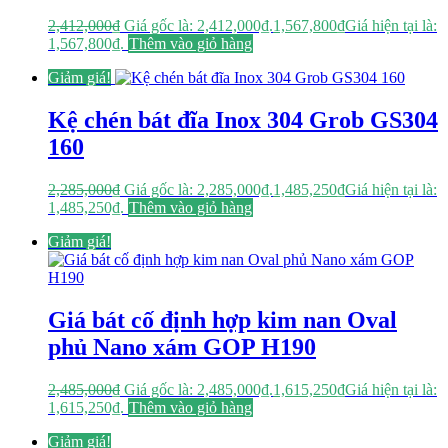
2,412,000
₫
Giá gốc là: 2,412,000₫.
1,567,800
₫
Giá hiện tại là:
1,567,800₫.
Thêm vào giỏ hàng
Giảm giá!
Kệ chén bát đĩa Inox 304 Grob GS304
160
2,285,000
₫
Giá gốc là: 2,285,000₫.
1,485,250
₫
Giá hiện tại là:
1,485,250₫.
Thêm vào giỏ hàng
Giảm giá!
Giá bát cố định hợp kim nan Oval
phủ Nano xám GOP H190
2,485,000
₫
Giá gốc là: 2,485,000₫.
1,615,250
₫
Giá hiện tại là:
1,615,250₫.
Thêm vào giỏ hàng
Giảm giá!