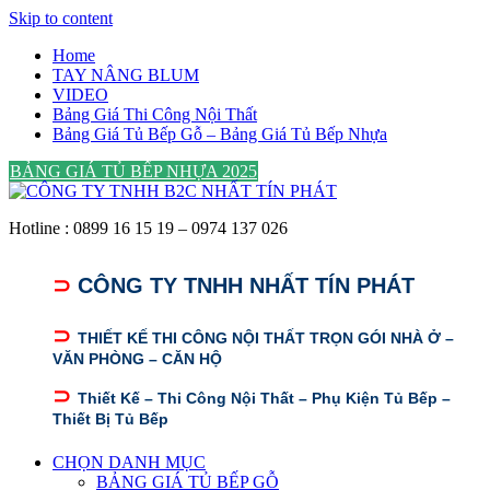
Skip to content
Home
TAY NÂNG BLUM
VIDEO
Bảng Giá Thi Công Nội Thất
Bảng Giá Tủ Bếp Gỗ – Bảng Giá Tủ Bếp Nhựa
BẢNG GIÁ TỦ BẾP NHỰA 2025
Hotline : 0899 16 15 19 – 0974 137 026
⊃
CÔNG TY TNHH NHẤT TÍN PHÁT
⊃
THIẾT KẾ THI CÔNG NỘI THẤT TRỌN GÓI NHÀ Ở –
VĂN PHÒNG – CĂN HỘ
⊃
Thiết Kế – Thi Công Nội Thất – Phụ Kiện Tủ Bếp –
Thiết Bị Tủ Bếp
CHỌN DANH MỤC
BẢNG GIÁ TỦ BẾP GỖ