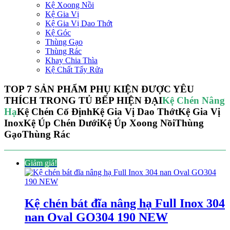
Kệ Xoong Nồi
Kệ Gia Vị
Kệ Gia Vị Dao Thớt
Kệ Góc
Thùng Gạo
Thùng Rác
Khay Chia Thìa
Kệ Chất Tẩy Rửa
TOP 7 SẢN PHẨM PHỤ KIỆN ĐƯỢC YÊU
THÍCH TRONG TỦ BẾP HIỆN ĐẠI
Kệ Chén Nâng
Hạ
Kệ Chén Cố Định
Kệ Gia Vị Dao Thớt
Kệ Gia Vị
Inox
Kệ Úp Chén Dưới
Kệ Úp Xoong Nồi
Thùng
Gạo
Thùng Rác
Giảm giá!
Kệ chén bát đĩa nâng hạ Full Inox 304
nan Oval GO304 190 NEW