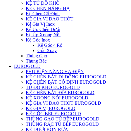
KỆ TỦ ĐỒ KHÔ
KỆ CHÉN NÂNG HẠ
Kệ Chén Cố Định
KỆ GIA VỊ DAO THỚT
Kệ Gia Vị Inox
Kệ Úp Chén Dưới
Kệ Úp Xoong Nồi
Kệ Góc Inox
Kệ Góc 4 Rổ
Góc Xoay
Thùng Gạo
Thùng Rác
EUROGOLD
PHỤ KIỆN NÂNG HẠ ĐIỆN
KỆ CHÉN BÁT DI ĐỘNG EUROGOLD
KỆ CHÉN BÁT CỐ ĐỊNH EUROGOLD
TỦ ĐỒ KHÔ EUROGOLD
KỆ CHÉN BÁT ĐĨA EUROGOLD
KỆ XOONG NỒI EUROGOLD
KỆ GIA VỊ DAO THỚT EUROGOLD
KỆ GIA VỊ EUROGOLD
KỆ GÓC BẾP EUROGOLD
THÙNG GẠO TỦ BẾP EUROGOLD
THÙNG RÁC TỦ BẾP EUROGOLD
KỆ DƯỚI BỒN RỬA