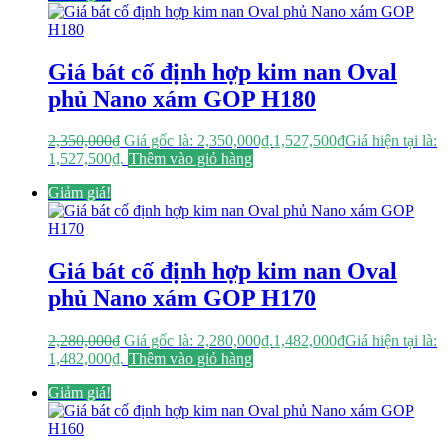
Giá bát cố định hợp kim nan Oval
phủ Nano xám GOP H180
2,350,000
₫
Giá gốc là: 2,350,000₫.
1,527,500
₫
Giá hiện tại là:
1,527,500₫.
Thêm vào giỏ hàng
Giảm giá!
Giá bát cố định hợp kim nan Oval
phủ Nano xám GOP H170
2,280,000
₫
Giá gốc là: 2,280,000₫.
1,482,000
₫
Giá hiện tại là:
1,482,000₫.
Thêm vào giỏ hàng
Giảm giá!