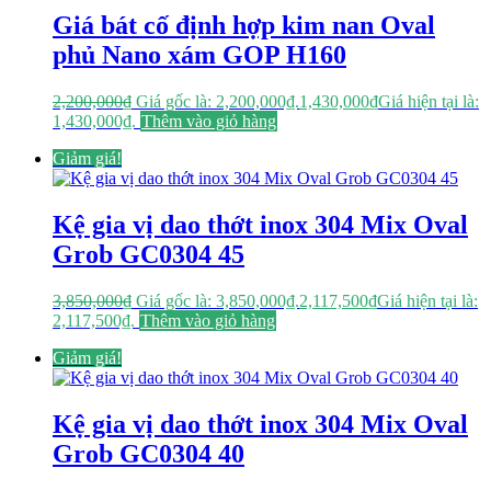
Giá bát cố định hợp kim nan Oval
phủ Nano xám GOP H160
2,200,000
₫
Giá gốc là: 2,200,000₫.
1,430,000
₫
Giá hiện tại là:
1,430,000₫.
Thêm vào giỏ hàng
Giảm giá!
Kệ gia vị dao thớt inox 304 Mix Oval
Grob GC0304 45
3,850,000
₫
Giá gốc là: 3,850,000₫.
2,117,500
₫
Giá hiện tại là:
2,117,500₫.
Thêm vào giỏ hàng
Giảm giá!
Kệ gia vị dao thớt inox 304 Mix Oval
Grob GC0304 40