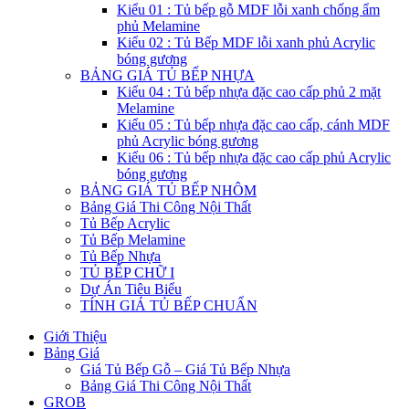
Kiểu 01 : Tủ bếp gỗ MDF lỗi xanh chống ẩm
phủ Melamine
Kiểu 02 : Tủ Bếp MDF lỗi xanh phủ Acrylic
bóng gương
BẢNG GIÁ TỦ BẾP NHỰA
Kiểu 04 : Tủ bếp nhựa đặc cao cấp phủ 2 mặt
Melamine
Kiểu 05 : Tủ bếp nhựa đặc cao cấp, cánh MDF
phủ Acrylic bóng gương
Kiểu 06 : Tủ bếp nhựa đặc cao cấp phủ Acrylic
bóng gương
BẢNG GIÁ TỦ BẾP NHÔM
Bảng Giá Thi Công Nội Thất
Tủ Bếp Acrylic
Tủ Bếp Melamine
Tủ Bếp Nhựa
TỦ BẾP CHỮ I
Dự Án Tiêu Biểu
TÍNH GIÁ TỦ BẾP CHUẨN
Giới Thiệu
Bảng Giá
Giá Tủ Bếp Gỗ – Giá Tủ Bếp Nhựa
Bảng Giá Thi Công Nội Thất
GROB