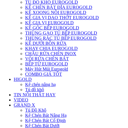
TỦ ĐỒ KHÔ EUROGOLD
KỆ CHÉN BÁT ĐĨA EUROGOLD
KỆ XOONG NỒI EUROGOLD
KỆ GIA VỊ DAO THỚT EUROGOLD
KỆ GIA VỊ EUROGOLD
KỆ GÓC BẾP EUROGOLD
THÙNG GẠO TỦ BẾP EUROGOLD
THÙNG RÁC TỦ BẾP EUROGOLD
KỆ DƯỚI BỒN RỬA
KHAY CHIA EUROGOLD
CHẬU RỬA CHÉN INOX
VÒI RỬA CHÉN BÁT
BẾP TỪ EUROGOLD
Máy Hút Múi Eurogold
COMBO GIÁ TỐT
HIGOLD
Kệ chén nâng hạ
Tủ đồ khô
TIN NỘI THẤT HAY
VIDEO
GRAND X
Tủ Đồ Khô
Kệ Chén Bát Nâng Hạ
Kệ Chén Bát Cố Định
Kệ Chén Bát Dưới