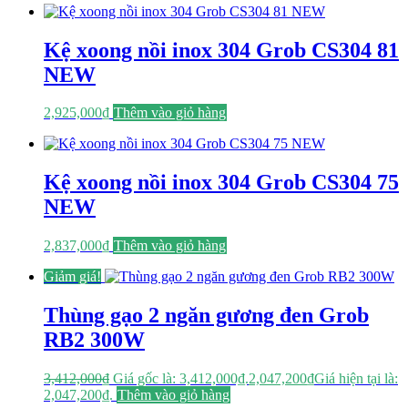
Kệ xoong nồi inox 304 Grob CS304 81
NEW
2,925,000
₫
Thêm vào giỏ hàng
Kệ xoong nồi inox 304 Grob CS304 75
NEW
2,837,000
₫
Thêm vào giỏ hàng
Giảm giá!
Thùng gạo 2 ngăn gương đen Grob
RB2 300W
3,412,000
₫
Giá gốc là: 3,412,000₫.
2,047,200
₫
Giá hiện tại là:
2,047,200₫.
Thêm vào giỏ hàng