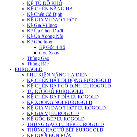
KỆ TỦ ĐỒ KHÔ
KỆ CHÉN NÂNG HẠ
Kệ Chén Cố Định
KỆ GIA VỊ DAO THỚT
Kệ Gia Vị Inox
Kệ Úp Chén Dưới
Kệ Úp Xoong Nồi
Kệ Góc Inox
Kệ Góc 4 Rổ
Góc Xoay
Thùng Gạo
Thùng Rác
EUROGOLD
PHỤ KIỆN NÂNG HẠ ĐIỆN
KỆ CHÉN BÁT DI ĐỘNG EUROGOLD
KỆ CHÉN BÁT CỐ ĐỊNH EUROGOLD
TỦ ĐỒ KHÔ EUROGOLD
KỆ CHÉN BÁT ĐĨA EUROGOLD
KỆ XOONG NỒI EUROGOLD
KỆ GIA VỊ DAO THỚT EUROGOLD
KỆ GIA VỊ EUROGOLD
KỆ GÓC BẾP EUROGOLD
THÙNG GẠO TỦ BẾP EUROGOLD
THÙNG RÁC TỦ BẾP EUROGOLD
KỆ DƯỚI BỒN RỬA