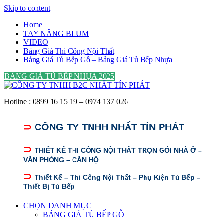
Skip to content
Home
TAY NÂNG BLUM
VIDEO
Bảng Giá Thi Công Nội Thất
Bảng Giá Tủ Bếp Gỗ – Bảng Giá Tủ Bếp Nhựa
BẢNG GIÁ TỦ BẾP NHỰA 2025
Hotline : 0899 16 15 19 – 0974 137 026
⊃
CÔNG TY TNHH NHẤT TÍN PHÁT
⊃
THIẾT KẾ THI CÔNG NỘI THẤT TRỌN GÓI NHÀ Ở –
VĂN PHÒNG – CĂN HỘ
⊃
Thiết Kế – Thi Công Nội Thất – Phụ Kiện Tủ Bếp –
Thiết Bị Tủ Bếp
CHỌN DANH MỤC
BẢNG GIÁ TỦ BẾP GỖ