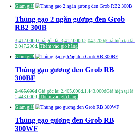
Giảm giá!
Thùng gạo 2 ngăn gương đen Grob
RB2 300B
3,412,000
₫
Giá gốc là: 3,412,000₫.
2,047,200
₫
Giá hiện tại là:
2,047,200₫.
Thêm vào giỏ hàng
Giảm giá!
Thùng gạo gương đen Grob RB
300BF
2,405,000
₫
Giá gốc là: 2,405,000₫.
1,443,000
₫
Giá hiện tại là:
1,443,000₫.
Thêm vào giỏ hàng
Giảm giá!
Thùng gạo gương đen Grob RB
300WF