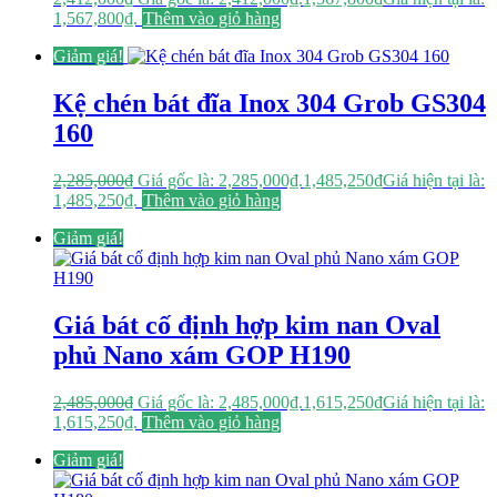
1,567,800₫.
Thêm vào giỏ hàng
Giảm giá!
Kệ chén bát đĩa Inox 304 Grob GS304
160
2,285,000
₫
Giá gốc là: 2,285,000₫.
1,485,250
₫
Giá hiện tại là:
1,485,250₫.
Thêm vào giỏ hàng
Giảm giá!
Giá bát cố định hợp kim nan Oval
phủ Nano xám GOP H190
2,485,000
₫
Giá gốc là: 2,485,000₫.
1,615,250
₫
Giá hiện tại là:
1,615,250₫.
Thêm vào giỏ hàng
Giảm giá!