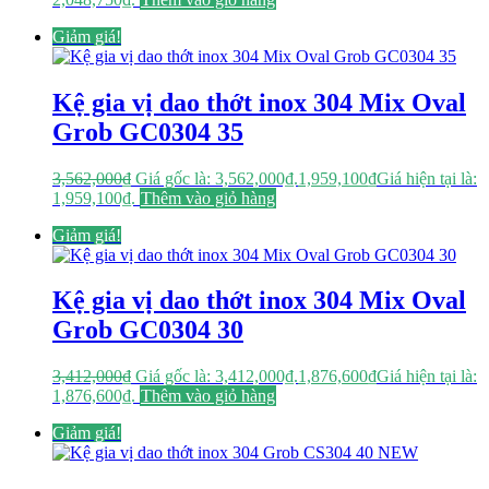
Giảm giá!
Kệ gia vị dao thớt inox 304 Mix Oval
Grob GC0304 35
3,562,000
₫
Giá gốc là: 3,562,000₫.
1,959,100
₫
Giá hiện tại là:
1,959,100₫.
Thêm vào giỏ hàng
Giảm giá!
Kệ gia vị dao thớt inox 304 Mix Oval
Grob GC0304 30
3,412,000
₫
Giá gốc là: 3,412,000₫.
1,876,600
₫
Giá hiện tại là:
1,876,600₫.
Thêm vào giỏ hàng
Giảm giá!