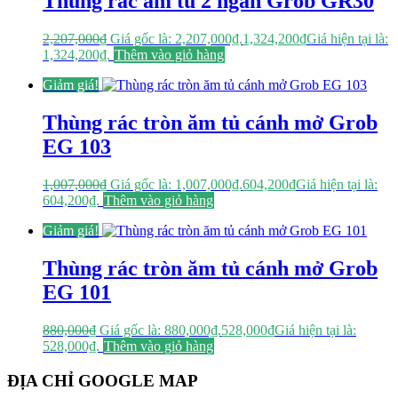
Thùng rác âm tủ 2 ngăn Grob GR30
2,207,000
₫
Giá gốc là: 2,207,000₫.
1,324,200
₫
Giá hiện tại là:
1,324,200₫.
Thêm vào giỏ hàng
Giảm giá!
Thùng rác tròn ăm tủ cánh mở Grob
EG 103
1,007,000
₫
Giá gốc là: 1,007,000₫.
604,200
₫
Giá hiện tại là:
604,200₫.
Thêm vào giỏ hàng
Giảm giá!
Thùng rác tròn ăm tủ cánh mở Grob
EG 101
880,000
₫
Giá gốc là: 880,000₫.
528,000
₫
Giá hiện tại là:
528,000₫.
Thêm vào giỏ hàng
ĐỊA CHỈ GOOGLE MAP