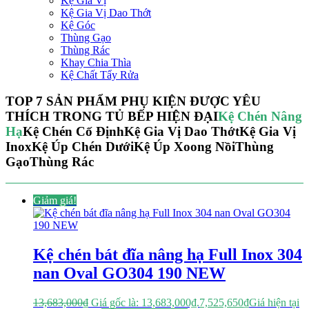
Kệ Gia Vị
Kệ Gia Vị Dao Thớt
Kệ Góc
Thùng Gạo
Thùng Rác
Khay Chia Thìa
Kệ Chất Tẩy Rửa
TOP 7 SẢN PHẨM PHỤ KIỆN ĐƯỢC YÊU
THÍCH TRONG TỦ BẾP HIỆN ĐẠI
Kệ Chén Nâng
Hạ
Kệ Chén Cố Định
Kệ Gia Vị Dao Thớt
Kệ Gia Vị
Inox
Kệ Úp Chén Dưới
Kệ Úp Xoong Nồi
Thùng
Gạo
Thùng Rác
Giảm giá!
Kệ chén bát đĩa nâng hạ Full Inox 304
nan Oval GO304 190 NEW
13,683,000
₫
Giá gốc là: 13,683,000₫.
7,525,650
₫
Giá hiện tại