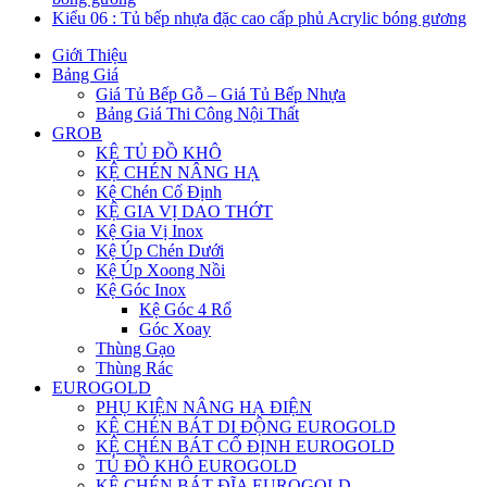
Kiểu 06 : Tủ bếp nhựa đặc cao cấp phủ Acrylic bóng gương
Giới Thiệu
Bảng Giá
Giá Tủ Bếp Gỗ – Giá Tủ Bếp Nhựa
Bảng Giá Thi Công Nội Thất
GROB
KỆ TỦ ĐỒ KHÔ
KỆ CHÉN NÂNG HẠ
Kệ Chén Cố Định
KỆ GIA VỊ DAO THỚT
Kệ Gia Vị Inox
Kệ Úp Chén Dưới
Kệ Úp Xoong Nồi
Kệ Góc Inox
Kệ Góc 4 Rổ
Góc Xoay
Thùng Gạo
Thùng Rác
EUROGOLD
PHỤ KIỆN NÂNG HẠ ĐIỆN
KỆ CHÉN BÁT DI ĐỘNG EUROGOLD
KỆ CHÉN BÁT CỐ ĐỊNH EUROGOLD
TỦ ĐỒ KHÔ EUROGOLD
KỆ CHÉN BÁT ĐĨA EUROGOLD