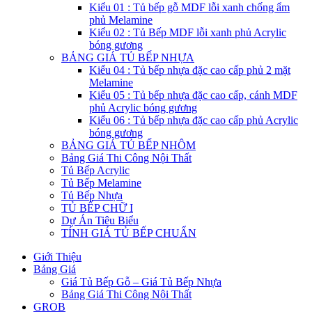
Kiểu 01 : Tủ bếp gỗ MDF lỗi xanh chống ẩm
phủ Melamine
Kiểu 02 : Tủ Bếp MDF lỗi xanh phủ Acrylic
bóng gương
BẢNG GIÁ TỦ BẾP NHỰA
Kiểu 04 : Tủ bếp nhựa đặc cao cấp phủ 2 mặt
Melamine
Kiểu 05 : Tủ bếp nhựa đặc cao cấp, cánh MDF
phủ Acrylic bóng gương
Kiểu 06 : Tủ bếp nhựa đặc cao cấp phủ Acrylic
bóng gương
BẢNG GIÁ TỦ BẾP NHÔM
Bảng Giá Thi Công Nội Thất
Tủ Bếp Acrylic
Tủ Bếp Melamine
Tủ Bếp Nhựa
TỦ BẾP CHỮ I
Dự Án Tiêu Biểu
TÍNH GIÁ TỦ BẾP CHUẨN
Giới Thiệu
Bảng Giá
Giá Tủ Bếp Gỗ – Giá Tủ Bếp Nhựa
Bảng Giá Thi Công Nội Thất
GROB