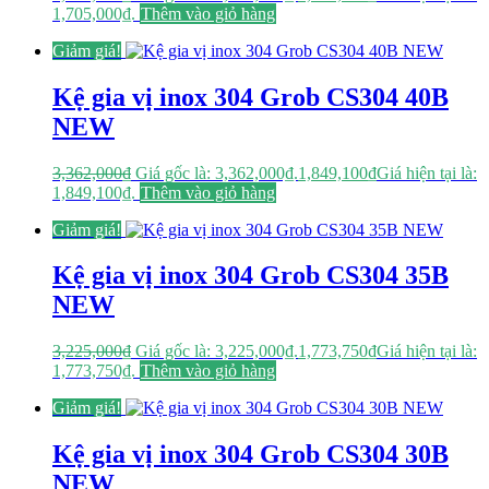
1,705,000₫.
Thêm vào giỏ hàng
Giảm giá!
Kệ gia vị inox 304 Grob CS304 40B
NEW
3,362,000
₫
Giá gốc là: 3,362,000₫.
1,849,100
₫
Giá hiện tại là:
1,849,100₫.
Thêm vào giỏ hàng
Giảm giá!
Kệ gia vị inox 304 Grob CS304 35B
NEW
3,225,000
₫
Giá gốc là: 3,225,000₫.
1,773,750
₫
Giá hiện tại là:
1,773,750₫.
Thêm vào giỏ hàng
Giảm giá!
Kệ gia vị inox 304 Grob CS304 30B
NEW