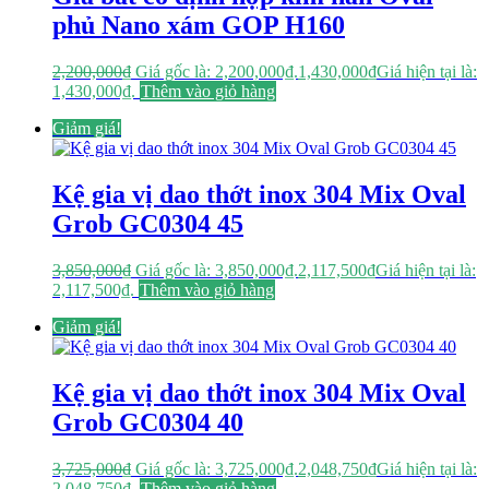
phủ Nano xám GOP H160
2,200,000
₫
Giá gốc là: 2,200,000₫.
1,430,000
₫
Giá hiện tại là:
1,430,000₫.
Thêm vào giỏ hàng
Giảm giá!
Kệ gia vị dao thớt inox 304 Mix Oval
Grob GC0304 45
3,850,000
₫
Giá gốc là: 3,850,000₫.
2,117,500
₫
Giá hiện tại là:
2,117,500₫.
Thêm vào giỏ hàng
Giảm giá!
Kệ gia vị dao thớt inox 304 Mix Oval
Grob GC0304 40
3,725,000
₫
Giá gốc là: 3,725,000₫.
2,048,750
₫
Giá hiện tại là:
2,048,750₫.
Thêm vào giỏ hàng