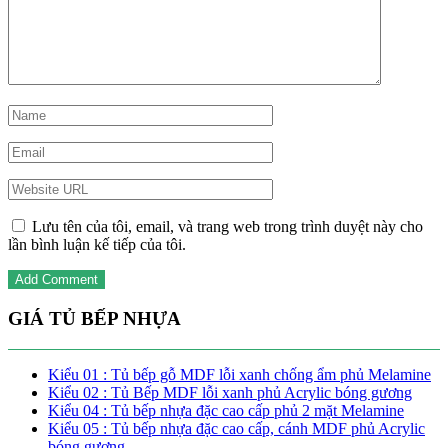
Lưu tên của tôi, email, và trang web trong trình duyệt này cho
lần bình luận kế tiếp của tôi.
GIÁ TỦ BẾP NHỰA
Kiểu 01 : Tủ bếp gỗ MDF lỗi xanh chống ẩm phủ Melamine
Kiểu 02 : Tủ Bếp MDF lỗi xanh phủ Acrylic bóng gương
Kiểu 04 : Tủ bếp nhựa đặc cao cấp phủ 2 mặt Melamine
Kiểu 05 : Tủ bếp nhựa đặc cao cấp, cánh MDF phủ Acrylic
bóng gương