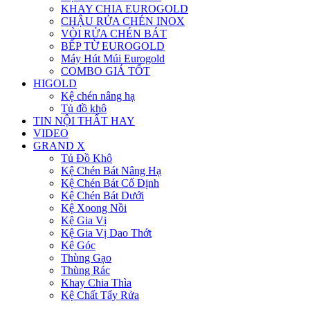
KHAY CHIA EUROGOLD
CHẬU RỬA CHÉN INOX
VÒI RỬA CHÉN BÁT
BẾP TỪ EUROGOLD
Máy Hút Múi Eurogold
COMBO GIÁ TỐT
HIGOLD
Kệ chén nâng hạ
Tủ đồ khô
TIN NỘI THẤT HAY
VIDEO
GRAND X
Tủ Đồ Khô
Kệ Chén Bát Nâng Hạ
Kệ Chén Bát Cố Định
Kệ Chén Bát Dưới
Kệ Xoong Nồi
Kệ Gia Vị
Kệ Gia Vị Dao Thớt
Kệ Góc
Thùng Gạo
Thùng Rác
Khay Chia Thìa
Kệ Chất Tẩy Rửa