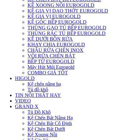
KỆ XOONG NỒI EUROGOLD
KỆ GIA VỊ DAO THỚT EUROGOLD
KỆ GIA VỊ EUROGOLD
KỆ GÓC BẾP EUROGOLD
THÙNG GẠO TỦ BẾP EUROGOLD
THÙNG RÁC TỦ BẾP EUROGOLD
KỆ DƯỚI BỒN RỬA
KHAY CHIA EUROGOLD
CHẬU RỬA CHÉN INOX
VÒI RỬA CHÉN BÁT
BẾP TỪ EUROGOLD
Máy Hút Múi Eurogold
COMBO GIÁ TỐT
HIGOLD
Kệ chén nâng hạ
Tủ đồ khô
TIN NỘI THẤT HAY
VIDEO
GRAND X
Tủ Đồ Khô
Kệ Chén Bát Nâng Hạ
Kệ Chén Bát Cố Định
Kệ Chén Bát Dưới
Kệ Xoong Nồi