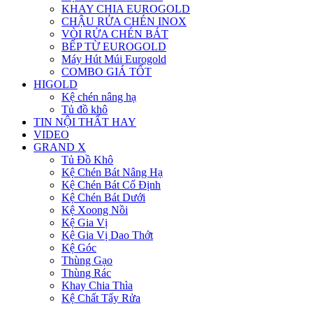
KHAY CHIA EUROGOLD
CHẬU RỬA CHÉN INOX
VÒI RỬA CHÉN BÁT
BẾP TỪ EUROGOLD
Máy Hút Múi Eurogold
COMBO GIÁ TỐT
HIGOLD
Kệ chén nâng hạ
Tủ đồ khô
TIN NỘI THẤT HAY
VIDEO
GRAND X
Tủ Đồ Khô
Kệ Chén Bát Nâng Hạ
Kệ Chén Bát Cố Định
Kệ Chén Bát Dưới
Kệ Xoong Nồi
Kệ Gia Vị
Kệ Gia Vị Dao Thớt
Kệ Góc
Thùng Gạo
Thùng Rác
Khay Chia Thìa
Kệ Chất Tẩy Rửa