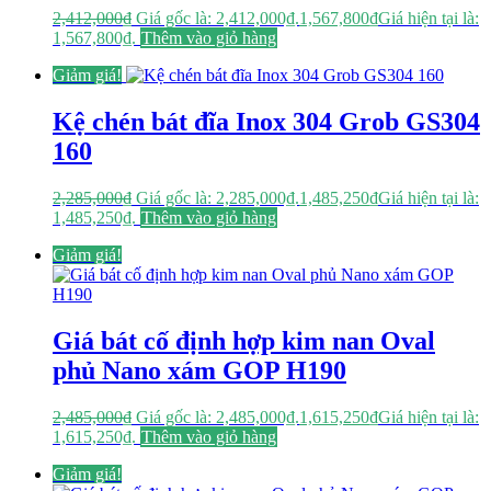
2,412,000
₫
Giá gốc là: 2,412,000₫.
1,567,800
₫
Giá hiện tại là:
1,567,800₫.
Thêm vào giỏ hàng
Giảm giá!
Kệ chén bát đĩa Inox 304 Grob GS304
160
2,285,000
₫
Giá gốc là: 2,285,000₫.
1,485,250
₫
Giá hiện tại là:
1,485,250₫.
Thêm vào giỏ hàng
Giảm giá!
Giá bát cố định hợp kim nan Oval
phủ Nano xám GOP H190
2,485,000
₫
Giá gốc là: 2,485,000₫.
1,615,250
₫
Giá hiện tại là:
1,615,250₫.
Thêm vào giỏ hàng
Giảm giá!