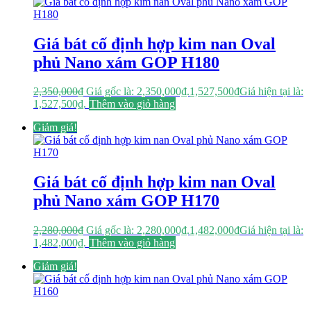
Giá bát cố định hợp kim nan Oval
phủ Nano xám GOP H180
2,350,000
₫
Giá gốc là: 2,350,000₫.
1,527,500
₫
Giá hiện tại là:
1,527,500₫.
Thêm vào giỏ hàng
Giảm giá!
Giá bát cố định hợp kim nan Oval
phủ Nano xám GOP H170
2,280,000
₫
Giá gốc là: 2,280,000₫.
1,482,000
₫
Giá hiện tại là:
1,482,000₫.
Thêm vào giỏ hàng
Giảm giá!