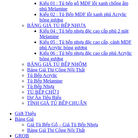
Kiểu 01 : Tủ bếp gỗ MDF lỗi xanh chống ẩm
phủ Melamine
Kiểu 02 : Tủ Bếp MDF lỗi xanh phủ Acrylic
bóng gương
BẢNG GIÁ TỦ BẾP NHỰA
Kiểu 04 : Tủ bếp nhựa đặc cao cấp phủ 2 mặt
Melamine
Kiểu 05 : Tủ bếp nhựa đặc cao cấp, cánh MDF
phủ Acrylic bóng gương
Kiểu 06 : Tủ bếp nhựa đặc cao cấp phủ Acrylic
bóng gương
BẢNG GIÁ TỦ BẾP NHÔM
Bảng Giá Thi Công Nội Thất
Tủ Bếp Acrylic
Tủ Bếp Melamine
Tủ Bếp Nhựa
TỦ BẾP CHỮ I
Dự Án Tiêu Biểu
TÍNH GIÁ TỦ BẾP CHUẨN
Giới Thiệu
Bảng Giá
Giá Tủ Bếp Gỗ – Giá Tủ Bếp Nhựa
Bảng Giá Thi Công Nội Thất
GROB