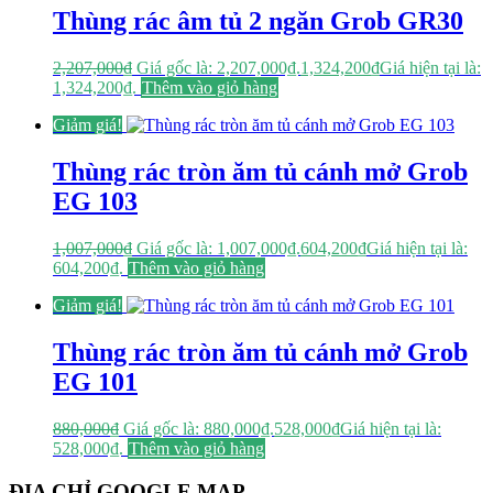
Thùng rác âm tủ 2 ngăn Grob GR30
2,207,000
₫
Giá gốc là: 2,207,000₫.
1,324,200
₫
Giá hiện tại là:
1,324,200₫.
Thêm vào giỏ hàng
Giảm giá!
Thùng rác tròn ăm tủ cánh mở Grob
EG 103
1,007,000
₫
Giá gốc là: 1,007,000₫.
604,200
₫
Giá hiện tại là:
604,200₫.
Thêm vào giỏ hàng
Giảm giá!
Thùng rác tròn ăm tủ cánh mở Grob
EG 101
880,000
₫
Giá gốc là: 880,000₫.
528,000
₫
Giá hiện tại là:
528,000₫.
Thêm vào giỏ hàng
ĐỊA CHỈ GOOGLE MAP