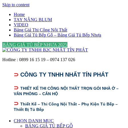
Skip to content
Home
TAY NÂNG BLUM
VIDEO
Bảng Giá Thi Công Nội Thất
Bảng Giá Tủ Bếp Gỗ – Bảng Giá Tủ Bếp Nhựa
BẢNG GIÁ TỦ BẾP NHỰA 2025
Hotline : 0899 16 15 19 – 0974 137 026
⊃
CÔNG TY TNHH NHẤT TÍN PHÁT
⊃
THIẾT KẾ THI CÔNG NỘI THẤT TRỌN GÓI NHÀ Ở –
VĂN PHÒNG – CĂN HỘ
⊃
Thiết Kế – Thi Công Nội Thất – Phụ Kiện Tủ Bếp –
Thiết Bị Tủ Bếp
CHỌN DANH MỤC
BẢNG GIÁ TỦ BẾP GỖ