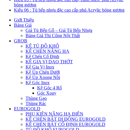
bóng gương
Kiểu 06 : Tủ bếp nhựa đặc cao cấp phủ Acrylic bóng gương
Giới Thiệu
Bảng Giá
Giá Tủ Bếp Gỗ – Giá Tủ Bếp Nhựa
Bảng Giá Thi Công Nội Thất
GROB
KỆ TỦ ĐỒ KHÔ
KỆ CHÉN NÂNG HẠ
Kệ Chén Cố Định
KỆ GIA VỊ DAO THỚT
Kệ Gia Vị Inox
Kệ Úp Chén Dưới
Kệ Úp Xoong Nồi
Kệ Góc Inox
Kệ Góc 4 Rổ
Góc Xoay
Thùng Gạo
Thùng Rác
EUROGOLD
PHỤ KIỆN NÂNG HẠ ĐIỆN
KỆ CHÉN BÁT DI ĐỘNG EUROGOLD
KỆ CHÉN BÁT CỐ ĐỊNH EUROGOLD
TỦ ĐỒ KHÔ EUROGOLD