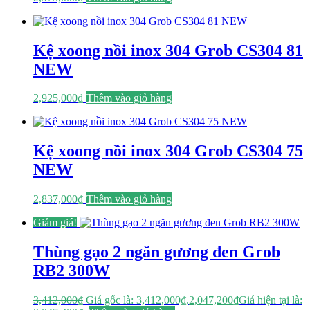
Kệ xoong nồi inox 304 Grob CS304 81
NEW
2,925,000
₫
Thêm vào giỏ hàng
Kệ xoong nồi inox 304 Grob CS304 75
NEW
2,837,000
₫
Thêm vào giỏ hàng
Giảm giá!
Thùng gạo 2 ngăn gương đen Grob
RB2 300W
3,412,000
₫
Giá gốc là: 3,412,000₫.
2,047,200
₫
Giá hiện tại là: