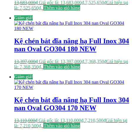
13,683,000
₫
Giá gốc là: 13,683,000₫.
7,525,650
₫
Giá hiện tại
là: 7,525,650₫.
Thêm vào giỏ hàng
Giảm giá!
Kệ chén bát đĩa nâng hạ Full Inox 304
nan Oval GO304 180 NEW
13,397,000
₫
Giá gốc là: 13,397,000₫.
7,368,350
₫
Giá hiện tại
là: 7,368,350₫.
Thêm vào giỏ hàng
Giảm giá!
Kệ chén bát đĩa nâng hạ Full Inox 304
nan Oval GO304 170 NEW
13,110,000
₫
Giá gốc là: 13,110,000₫.
7,210,500
₫
Giá hiện tại
là: 7,210,500₫.
Thêm vào giỏ hàng