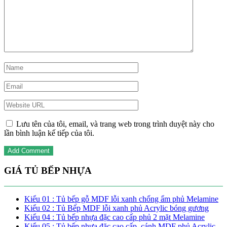
Lưu tên của tôi, email, và trang web trong trình duyệt này cho
lần bình luận kế tiếp của tôi.
GIÁ TỦ BẾP NHỰA
Kiểu 01 : Tủ bếp gỗ MDF lỗi xanh chống ẩm phủ Melamine
Kiểu 02 : Tủ Bếp MDF lỗi xanh phủ Acrylic bóng gương
Kiểu 04 : Tủ bếp nhựa đặc cao cấp phủ 2 mặt Melamine
Kiểu 05 : Tủ bếp nhựa đặc cao cấp, cánh MDF phủ Acrylic