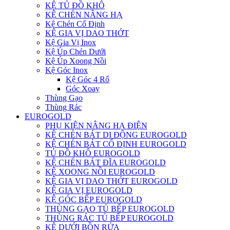
KỆ TỦ ĐỒ KHÔ
KỆ CHÉN NÂNG HẠ
Kệ Chén Cố Định
KỆ GIA VỊ DAO THỚT
Kệ Gia Vị Inox
Kệ Úp Chén Dưới
Kệ Úp Xoong Nồi
Kệ Góc Inox
Kệ Góc 4 Rổ
Góc Xoay
Thùng Gạo
Thùng Rác
EUROGOLD
PHỤ KIỆN NÂNG HẠ ĐIỆN
KỆ CHÉN BÁT DI ĐỘNG EUROGOLD
KỆ CHÉN BÁT CỐ ĐỊNH EUROGOLD
TỦ ĐỒ KHÔ EUROGOLD
KỆ CHÉN BÁT ĐĨA EUROGOLD
KỆ XOONG NỒI EUROGOLD
KỆ GIA VỊ DAO THỚT EUROGOLD
KỆ GIA VỊ EUROGOLD
KỆ GÓC BẾP EUROGOLD
THÙNG GẠO TỦ BẾP EUROGOLD
THÙNG RÁC TỦ BẾP EUROGOLD
KỆ DƯỚI BỒN RỬA