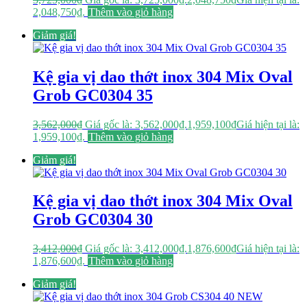
2,048,750₫.
Thêm vào giỏ hàng
Giảm giá!
Kệ gia vị dao thớt inox 304 Mix Oval
Grob GC0304 35
3,562,000
₫
Giá gốc là: 3,562,000₫.
1,959,100
₫
Giá hiện tại là:
1,959,100₫.
Thêm vào giỏ hàng
Giảm giá!
Kệ gia vị dao thớt inox 304 Mix Oval
Grob GC0304 30
3,412,000
₫
Giá gốc là: 3,412,000₫.
1,876,600
₫
Giá hiện tại là:
1,876,600₫.
Thêm vào giỏ hàng
Giảm giá!