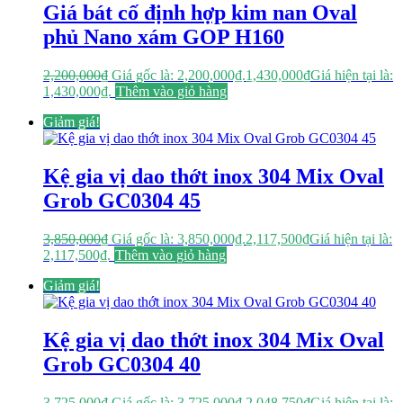
Giá bát cố định hợp kim nan Oval
phủ Nano xám GOP H160
2,200,000
₫
Giá gốc là: 2,200,000₫.
1,430,000
₫
Giá hiện tại là:
1,430,000₫.
Thêm vào giỏ hàng
Giảm giá!
Kệ gia vị dao thớt inox 304 Mix Oval
Grob GC0304 45
3,850,000
₫
Giá gốc là: 3,850,000₫.
2,117,500
₫
Giá hiện tại là:
2,117,500₫.
Thêm vào giỏ hàng
Giảm giá!
Kệ gia vị dao thớt inox 304 Mix Oval
Grob GC0304 40
3,725,000
₫
Giá gốc là: 3,725,000₫.
2,048,750
₫
Giá hiện tại là: