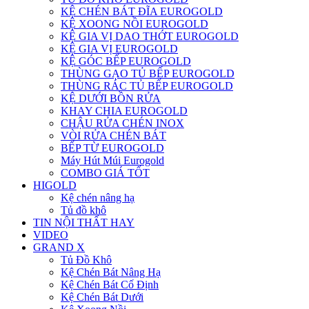
KỆ CHÉN BÁT ĐĨA EUROGOLD
KỆ XOONG NỒI EUROGOLD
KỆ GIA VỊ DAO THỚT EUROGOLD
KỆ GIA VỊ EUROGOLD
KỆ GÓC BẾP EUROGOLD
THÙNG GẠO TỦ BẾP EUROGOLD
THÙNG RÁC TỦ BẾP EUROGOLD
KỆ DƯỚI BỒN RỬA
KHAY CHIA EUROGOLD
CHẬU RỬA CHÉN INOX
VÒI RỬA CHÉN BÁT
BẾP TỪ EUROGOLD
Máy Hút Múi Eurogold
COMBO GIÁ TỐT
HIGOLD
Kệ chén nâng hạ
Tủ đồ khô
TIN NỘI THẤT HAY
VIDEO
GRAND X
Tủ Đồ Khô
Kệ Chén Bát Nâng Hạ
Kệ Chén Bát Cố Định
Kệ Chén Bát Dưới