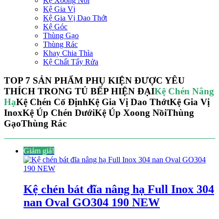
Kệ Xoong Nồi
Kệ Gia Vị
Kệ Gia Vị Dao Thớt
Kệ Góc
Thùng Gạo
Thùng Rác
Khay Chia Thìa
Kệ Chất Tẩy Rửa
TOP 7 SẢN PHẨM PHỤ KIỆN ĐƯỢC YÊU
THÍCH TRONG TỦ BẾP HIỆN ĐẠI
Kệ Chén Nâng
Hạ
Kệ Chén Cố Định
Kệ Gia Vị Dao Thớt
Kệ Gia Vị
Inox
Kệ Úp Chén Dưới
Kệ Úp Xoong Nồi
Thùng
Gạo
Thùng Rác
Giảm giá!
Kệ chén bát đĩa nâng hạ Full Inox 304
nan Oval GO304 190 NEW