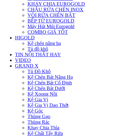
KHAY CHIA EUROGOLD
CHẬU RỬA CHÉN INOX
VÒI RỬA CHÉN BÁT
BẾP TỪ EUROGOLD
Máy Hút Múi Eurogold
COMBO GIÁ TỐT
HIGOLD
Kệ chén nâng hạ
Tủ đồ khô
TIN NỘI THẤT HAY
VIDEO
GRAND X
Tủ Đồ Khô
Kệ Chén Bát Nâng Hạ
Kệ Chén Bát Cố Định
Kệ Chén Bát Dưới
Kệ Xoong Nồi
Kệ Gia Vị
Kệ Gia Vị Dao Thớt
Kệ Góc
Thùng Gạo
Thùng Rác
Khay Chia Thìa
Kệ Chất Tẩy Rửa