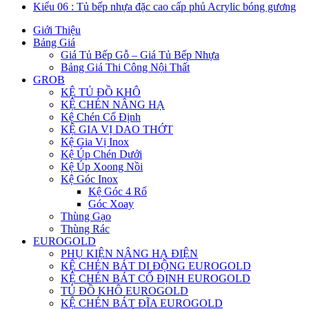
Kiểu 06 : Tủ bếp nhựa đặc cao cấp phủ Acrylic bóng gương
Giới Thiệu
Bảng Giá
Giá Tủ Bếp Gỗ – Giá Tủ Bếp Nhựa
Bảng Giá Thi Công Nội Thất
GROB
KỆ TỦ ĐỒ KHÔ
KỆ CHÉN NÂNG HẠ
Kệ Chén Cố Định
KỆ GIA VỊ DAO THỚT
Kệ Gia Vị Inox
Kệ Úp Chén Dưới
Kệ Úp Xoong Nồi
Kệ Góc Inox
Kệ Góc 4 Rổ
Góc Xoay
Thùng Gạo
Thùng Rác
EUROGOLD
PHỤ KIỆN NÂNG HẠ ĐIỆN
KỆ CHÉN BÁT DI ĐỘNG EUROGOLD
KỆ CHÉN BÁT CỐ ĐỊNH EUROGOLD
TỦ ĐỒ KHÔ EUROGOLD
KỆ CHÉN BÁT ĐĨA EUROGOLD