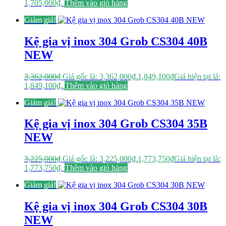
1,705,000₫.
Thêm vào giỏ hàng
Giảm giá!
Kệ gia vị inox 304 Grob CS304 40B
NEW
3,362,000
₫
Giá gốc là: 3,362,000₫.
1,849,100
₫
Giá hiện tại là:
1,849,100₫.
Thêm vào giỏ hàng
Giảm giá!
Kệ gia vị inox 304 Grob CS304 35B
NEW
3,225,000
₫
Giá gốc là: 3,225,000₫.
1,773,750
₫
Giá hiện tại là:
1,773,750₫.
Thêm vào giỏ hàng
Giảm giá!
Kệ gia vị inox 304 Grob CS304 30B
NEW