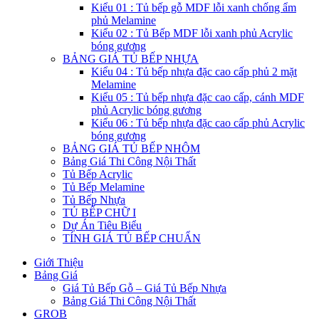
Kiểu 01 : Tủ bếp gỗ MDF lỗi xanh chống ẩm
phủ Melamine
Kiểu 02 : Tủ Bếp MDF lỗi xanh phủ Acrylic
bóng gương
BẢNG GIÁ TỦ BẾP NHỰA
Kiểu 04 : Tủ bếp nhựa đặc cao cấp phủ 2 mặt
Melamine
Kiểu 05 : Tủ bếp nhựa đặc cao cấp, cánh MDF
phủ Acrylic bóng gương
Kiểu 06 : Tủ bếp nhựa đặc cao cấp phủ Acrylic
bóng gương
BẢNG GIÁ TỦ BẾP NHÔM
Bảng Giá Thi Công Nội Thất
Tủ Bếp Acrylic
Tủ Bếp Melamine
Tủ Bếp Nhựa
TỦ BẾP CHỮ I
Dự Án Tiêu Biểu
TÍNH GIÁ TỦ BẾP CHUẨN
Giới Thiệu
Bảng Giá
Giá Tủ Bếp Gỗ – Giá Tủ Bếp Nhựa
Bảng Giá Thi Công Nội Thất
GROB