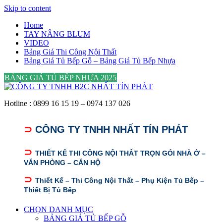
Skip to content
Home
TAY NÂNG BLUM
VIDEO
Bảng Giá Thi Công Nội Thất
Bảng Giá Tủ Bếp Gỗ – Bảng Giá Tủ Bếp Nhựa
BẢNG GIÁ TỦ BẾP NHỰA 2025
Hotline : 0899 16 15 19 – 0974 137 026
⊃
CÔNG TY TNHH NHẤT TÍN PHÁT
⊃
THIẾT KẾ THI CÔNG NỘI THẤT TRỌN GÓI NHÀ Ở –
VĂN PHÒNG – CĂN HỘ
⊃
Thiết Kế – Thi Công Nội Thất – Phụ Kiện Tủ Bếp –
Thiết Bị Tủ Bếp
CHỌN DANH MỤC
BẢNG GIÁ TỦ BẾP GỖ