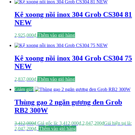
Kệ xoong nồi inox 304 Grob CS304 81
NEW
2,925,000
₫
Thêm vào giỏ hàng
Kệ xoong nồi inox 304 Grob CS304 75
NEW
2,837,000
₫
Thêm vào giỏ hàng
Giảm giá!
Thùng gạo 2 ngăn gương đen Grob
RB2 300W
3,412,000
₫
Giá gốc là: 3,412,000₫.
2,047,200
₫
Giá hiện tại là:
2,047,200₫.
Thêm vào giỏ hàng