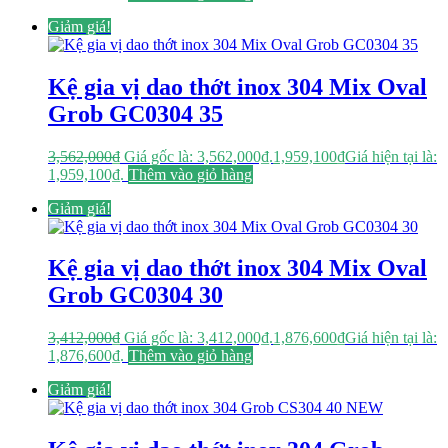
Giảm giá!
Kệ gia vị dao thớt inox 304 Mix Oval
Grob GC0304 35
3,562,000
₫
Giá gốc là: 3,562,000₫.
1,959,100
₫
Giá hiện tại là:
1,959,100₫.
Thêm vào giỏ hàng
Giảm giá!
Kệ gia vị dao thớt inox 304 Mix Oval
Grob GC0304 30
3,412,000
₫
Giá gốc là: 3,412,000₫.
1,876,600
₫
Giá hiện tại là:
1,876,600₫.
Thêm vào giỏ hàng
Giảm giá!