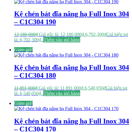
Kệ chén bát đĩa nâng hạ Full Inox 304
– C1C304 190
12,186,000
₫
Giá gốc là: 12,186,000₫.
6,702,300
₫
Giá hiện tại
là: 6,702,300₫.
Thêm vào giỏ hàng
Giảm giá!
Kệ chén bát đĩa nâng hạ Full Inox 304
– C1C304 180
11,891,000
₫
Giá gốc là: 11,891,000₫.
6,540,050
₫
Giá hiện tại
là: 6,540,050₫.
Thêm vào giỏ hàng
Giảm giá!
Kệ chén bát đĩa nâng hạ Full Inox 304
– C1C304 170