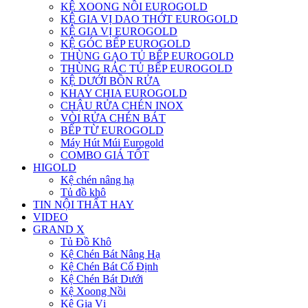
KỆ XOONG NỒI EUROGOLD
KỆ GIA VỊ DAO THỚT EUROGOLD
KỆ GIA VỊ EUROGOLD
KỆ GÓC BẾP EUROGOLD
THÙNG GẠO TỦ BẾP EUROGOLD
THÙNG RÁC TỦ BẾP EUROGOLD
KỆ DƯỚI BỒN RỬA
KHAY CHIA EUROGOLD
CHẬU RỬA CHÉN INOX
VÒI RỬA CHÉN BÁT
BẾP TỪ EUROGOLD
Máy Hút Múi Eurogold
COMBO GIÁ TỐT
HIGOLD
Kệ chén nâng hạ
Tủ đồ khô
TIN NỘI THẤT HAY
VIDEO
GRAND X
Tủ Đồ Khô
Kệ Chén Bát Nâng Hạ
Kệ Chén Bát Cố Định
Kệ Chén Bát Dưới
Kệ Xoong Nồi
Kệ Gia Vị