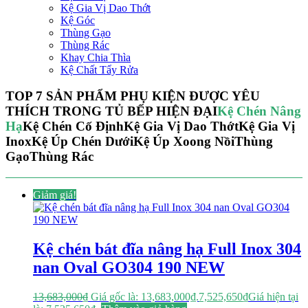
Kệ Gia Vị Dao Thớt
Kệ Góc
Thùng Gạo
Thùng Rác
Khay Chia Thìa
Kệ Chất Tẩy Rửa
TOP 7 SẢN PHẨM PHỤ KIỆN ĐƯỢC YÊU
THÍCH TRONG TỦ BẾP HIỆN ĐẠI
Kệ Chén Nâng
Hạ
Kệ Chén Cố Định
Kệ Gia Vị Dao Thớt
Kệ Gia Vị
Inox
Kệ Úp Chén Dưới
Kệ Úp Xoong Nồi
Thùng
Gạo
Thùng Rác
Giảm giá!
Kệ chén bát đĩa nâng hạ Full Inox 304
nan Oval GO304 190 NEW
13,683,000
₫
Giá gốc là: 13,683,000₫.
7,525,650
₫
Giá hiện tại