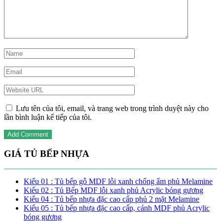
Lưu tên của tôi, email, và trang web trong trình duyệt này cho
lần bình luận kế tiếp của tôi.
GIÁ TỦ BẾP NHỰA
Kiểu 01 : Tủ bếp gỗ MDF lỗi xanh chống ẩm phủ Melamine
Kiểu 02 : Tủ Bếp MDF lỗi xanh phủ Acrylic bóng gương
Kiểu 04 : Tủ bếp nhựa đặc cao cấp phủ 2 mặt Melamine
Kiểu 05 : Tủ bếp nhựa đặc cao cấp, cánh MDF phủ Acrylic
bóng gương