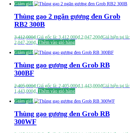
Giảm giá!
Thùng gạo 2 ngăn gương đen Grob
RB2 300B
3,412,000
₫
Giá gốc là: 3,412,000₫.
2,047,200
₫
Giá hiện tại là:
2,047,200₫.
Thêm vào giỏ hàng
Giảm giá!
Thùng gạo gương đen Grob RB
300BF
2,405,000
₫
Giá gốc là: 2,405,000₫.
1,443,000
₫
Giá hiện tại là:
1,443,000₫.
Thêm vào giỏ hàng
Giảm giá!
Thùng gạo gương đen Grob RB
300WF