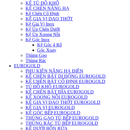
KỆ TỦ ĐỒ KHÔ
KỆ CHÉN NÂNG HẠ
Kệ Chén Cố Định
KỆ GIA VỊ DAO THỚT
Kệ Gia Vị Inox
Kệ Úp Chén Dưới
Kệ Úp Xoong Nồi
Kệ Góc Inox
Kệ Góc 4 Rổ
Góc Xoay
Thùng Gạo
Thùng Rác
EUROGOLD
PHỤ KIỆN NÂNG HẠ ĐIỆN
KỆ CHÉN BÁT DI ĐỘNG EUROGOLD
KỆ CHÉN BÁT CỐ ĐỊNH EUROGOLD
TỦ ĐỒ KHÔ EUROGOLD
KỆ CHÉN BÁT ĐĨA EUROGOLD
KỆ XOONG NỒI EUROGOLD
KỆ GIA VỊ DAO THỚT EUROGOLD
KỆ GIA VỊ EUROGOLD
KỆ GÓC BẾP EUROGOLD
THÙNG GẠO TỦ BẾP EUROGOLD
THÙNG RÁC TỦ BẾP EUROGOLD
KỆ DƯỚI BỒN RỬA