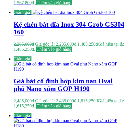
1,567,800₫.
Thêm vào giỏ hàng
Giảm giá!
Kệ chén bát đĩa Inox 304 Grob GS304
160
2,285,000
₫
Giá gốc là: 2,285,000₫.
1,485,250
₫
Giá hiện tại là:
1,485,250₫.
Thêm vào giỏ hàng
Giảm giá!
Giá bát cố định hợp kim nan Oval
phủ Nano xám GOP H190
2,485,000
₫
Giá gốc là: 2,485,000₫.
1,615,250
₫
Giá hiện tại là:
1,615,250₫.
Thêm vào giỏ hàng
Giảm giá!