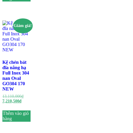
Giảm giá!
Kệ chén bát
đĩa nâng hạ
Full Inox 304
nan Oval
GO304 170
NEW
Giá
13,110,000
₫
Giá
gốc
7,210,500
₫
hiện
là:
tại
13,110,000₫.
Thêm vào giỏ
là:
hàng
7,210,500₫.