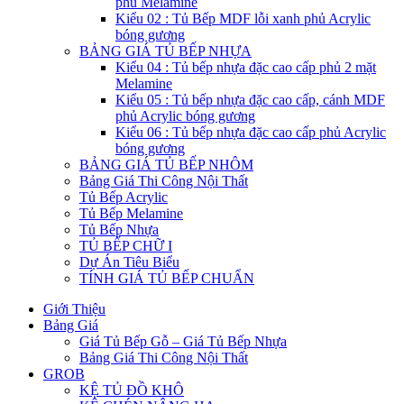
phủ Melamine
Kiểu 02 : Tủ Bếp MDF lỗi xanh phủ Acrylic
bóng gương
BẢNG GIÁ TỦ BẾP NHỰA
Kiểu 04 : Tủ bếp nhựa đặc cao cấp phủ 2 mặt
Melamine
Kiểu 05 : Tủ bếp nhựa đặc cao cấp, cánh MDF
phủ Acrylic bóng gương
Kiểu 06 : Tủ bếp nhựa đặc cao cấp phủ Acrylic
bóng gương
BẢNG GIÁ TỦ BẾP NHÔM
Bảng Giá Thi Công Nội Thất
Tủ Bếp Acrylic
Tủ Bếp Melamine
Tủ Bếp Nhựa
TỦ BẾP CHỮ I
Dự Án Tiêu Biểu
TÍNH GIÁ TỦ BẾP CHUẨN
Giới Thiệu
Bảng Giá
Giá Tủ Bếp Gỗ – Giá Tủ Bếp Nhựa
Bảng Giá Thi Công Nội Thất
GROB
KỆ TỦ ĐỒ KHÔ