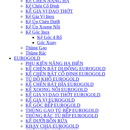
KỆ CHÉN NÂNG HẠ
Kệ Chén Cố Định
KỆ GIA VỊ DAO THỚT
Kệ Gia Vị Inox
Kệ Úp Chén Dưới
Kệ Úp Xoong Nồi
Kệ Góc Inox
Kệ Góc 4 Rổ
Góc Xoay
Thùng Gạo
Thùng Rác
EUROGOLD
PHỤ KIỆN NÂNG HẠ ĐIỆN
KỆ CHÉN BÁT DI ĐỘNG EUROGOLD
KỆ CHÉN BÁT CỐ ĐỊNH EUROGOLD
TỦ ĐỒ KHÔ EUROGOLD
KỆ CHÉN BÁT ĐĨA EUROGOLD
KỆ XOONG NỒI EUROGOLD
KỆ GIA VỊ DAO THỚT EUROGOLD
KỆ GIA VỊ EUROGOLD
KỆ GÓC BẾP EUROGOLD
THÙNG GẠO TỦ BẾP EUROGOLD
THÙNG RÁC TỦ BẾP EUROGOLD
KỆ DƯỚI BỒN RỬA
KHAY CHIA EUROGOLD