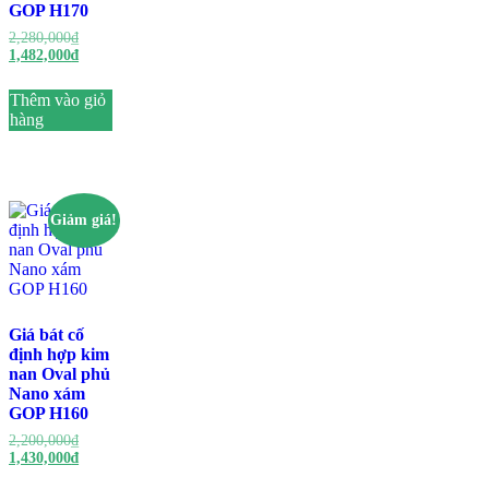
GOP H170
Giá
2,280,000
₫
gốc
Giá
1,482,000
₫
là:
hiện
2,280,000₫.
tại
Thêm vào giỏ
là:
hàng
1,482,000₫.
Giảm giá!
Giá bát cố
định hợp kim
nan Oval phủ
Nano xám
GOP H160
Giá
2,200,000
₫
gốc
Giá
1,430,000
₫
là:
hiện