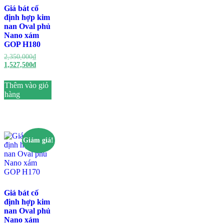
Giá bát cố
định hợp kim
nan Oval phủ
Nano xám
GOP H180
Giá
2,350,000
₫
gốc
Giá
1,527,500
₫
là:
hiện
2,350,000₫.
tại
Thêm vào giỏ
là:
hàng
1,527,500₫.
Giảm giá!
Giá bát cố
định hợp kim
nan Oval phủ
Nano xám