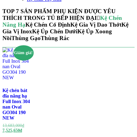
TOP 7 SẢN PHẨM PHỤ KIỆN ĐƯỢC YÊU
THÍCH TRONG TỦ BẾP HIỆN ĐẠI
Kệ Chén
Nâng Hạ
Kệ Chén Cố Định
Kệ Gia Vị Dao Thớt
Kệ
Gia Vị Inox
Kệ Úp Chén Dưới
Kệ Úp Xoong
Nồi
Thùng Gạo
Thùng Rác
Giảm giá!
Kệ chén bát
đĩa nâng hạ
Full Inox 304
nan Oval
GO304 190
NEW
Giá
13,683,000
₫
Giá
gốc
7,525,650
₫
hiện
là: