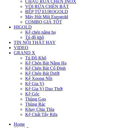
CHẬU RỬA CHÉN INOX
VÒI RỬA CHÉN BÁT
BẾP TỪ EUROGOLD
Máy Hút Múi Eurogold
COMBO GIÁ TỐT
HIGOLD
Kệ chén nâng hạ
Tủ đồ khô
TIN NỘI THẤT HAY
VIDEO
GRAND X
Tủ Đồ Khô
Kệ Chén Bát Nâng Hạ
Kệ Chén Bát Cố Định
Kệ Chén Bát Dưới
Kệ Xoong Nồi
Kệ Gia Vị
Kệ Gia Vị Dao Thớt
Kệ Góc
Thùng Gạo
Thùng Rác
Khay Chia Thìa
Kệ Chất Tẩy Rửa
Home