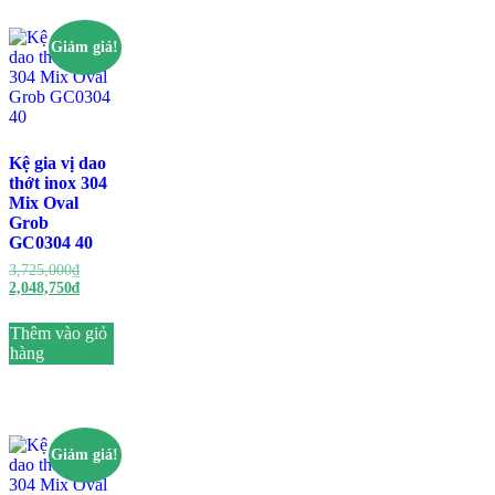
Giảm giá!
Kệ gia vị dao
thớt inox 304
Mix Oval
Grob
GC0304 40
Giá
3,725,000
₫
gốc
Giá
2,048,750
₫
là:
hiện
3,725,000₫.
tại
Thêm vào giỏ
là:
hàng
2,048,750₫.
Giảm giá!