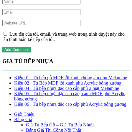
Lưu tên của tôi, email, và trang web trong trình duyệt này cho
lần bình luận kế tiếp của tôi.
GIÁ TỦ BẾP NHỰA
Kiểu 01 : Tủ bếp gỗ MDF lỗi xanh chống ẩm phủ Melamine
Kiểu 02 : Tủ Bếp MDF lỗi xanh phủ Acrylic bóng gương
Kiểu 04 : Tủ bếp nhựa đặc cao cấp phủ 2 mặt Melamine
Kiểu 05 : Tủ bếp nhựa đặc cao cấp, cánh MDF phủ Acrylic
bóng gương
Kiểu 06 : Tủ bếp nhựa đặc cao cấp phủ Acrylic bóng gương
Giới Thiệu
Bảng Giá
Giá Tủ Bếp Gỗ – Giá Tủ Bếp Nhựa
Bảng Giá Thi Công Nội Thất