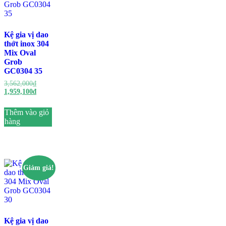
Kệ gia vị dao
thớt inox 304
Mix Oval
Grob
GC0304 35
Giá
3,562,000
₫
gốc
Giá
1,959,100
₫
là:
hiện
3,562,000₫.
tại
Thêm vào giỏ
là:
hàng
1,959,100₫.
Giảm giá!
Kệ gia vị dao