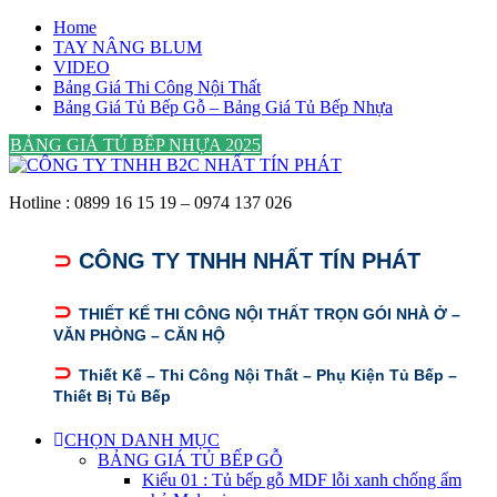
Skip
Home
to
TAY NÂNG BLUM
content
VIDEO
Bảng Giá Thi Công Nội Thất
Bảng Giá Tủ Bếp Gỗ – Bảng Giá Tủ Bếp Nhựa
BẢNG GIÁ TỦ BẾP NHỰA 2025
Hotline : 0899 16 15 19 – 0974 137 026
⊃
CÔNG TY TNHH NHẤT TÍN PHÁT
⊃
THIẾT KẾ THI CÔNG NỘI THẤT TRỌN GÓI NHÀ Ở –
VĂN PHÒNG – CĂN HỘ
⊃
Thiết Kế – Thi Công Nội Thất – Phụ Kiện Tủ Bếp –
Thiết Bị Tủ Bếp
CHỌN DANH MỤC
BẢNG GIÁ TỦ BẾP GỖ
Kiểu 01 : Tủ bếp gỗ MDF lỗi xanh chống ẩm