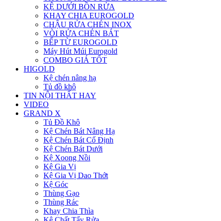
KỆ DƯỚI BỒN RỬA
KHAY CHIA EUROGOLD
CHẬU RỬA CHÉN INOX
VÒI RỬA CHÉN BÁT
BẾP TỪ EUROGOLD
Máy Hút Múi Eurogold
COMBO GIÁ TỐT
HIGOLD
Kệ chén nâng hạ
Tủ đồ khô
TIN NỘI THẤT HAY
VIDEO
GRAND X
Tủ Đồ Khô
Kệ Chén Bát Nâng Hạ
Kệ Chén Bát Cố Định
Kệ Chén Bát Dưới
Kệ Xoong Nồi
Kệ Gia Vị
Kệ Gia Vị Dao Thớt
Kệ Góc
Thùng Gạo
Thùng Rác
Khay Chia Thìa
Kệ Chất Tẩy Rửa