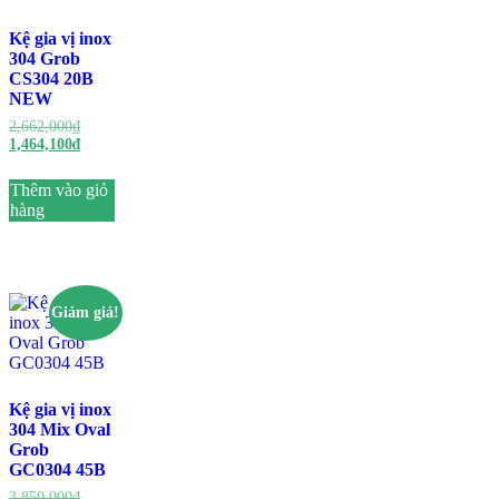
Kệ gia vị inox
304 Grob
CS304 20B
NEW
Giá
2,662,000
₫
gốc
Giá
1,464,100
₫
là:
hiện
2,662,000₫.
tại
Thêm vào giỏ
là:
hàng
1,464,100₫.
Giảm giá!
Kệ gia vị inox
304 Mix Oval
Grob
GC0304 45B
Giá
3,850,000
₫