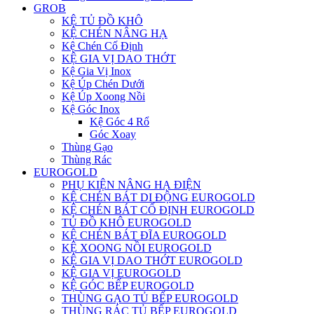
GROB
KỆ TỦ ĐỒ KHÔ
KỆ CHÉN NÂNG HẠ
Kệ Chén Cố Định
KỆ GIA VỊ DAO THỚT
Kệ Gia Vị Inox
Kệ Úp Chén Dưới
Kệ Úp Xoong Nồi
Kệ Góc Inox
Kệ Góc 4 Rổ
Góc Xoay
Thùng Gạo
Thùng Rác
EUROGOLD
PHỤ KIỆN NÂNG HẠ ĐIỆN
KỆ CHÉN BÁT DI ĐỘNG EUROGOLD
KỆ CHÉN BÁT CỐ ĐỊNH EUROGOLD
TỦ ĐỒ KHÔ EUROGOLD
KỆ CHÉN BÁT ĐĨA EUROGOLD
KỆ XOONG NỒI EUROGOLD
KỆ GIA VỊ DAO THỚT EUROGOLD
KỆ GIA VỊ EUROGOLD
KỆ GÓC BẾP EUROGOLD
THÙNG GẠO TỦ BẾP EUROGOLD
THÙNG RÁC TỦ BẾP EUROGOLD