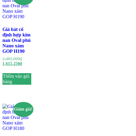
Giá bát cố
định hợp kim
nan Oval phủ
Nano xám
GOP H190
Giá
2,485,000
₫
gốc
Giá
1,615,250
₫
là:
hiện
2,485,000₫.
tại
Thêm vào giỏ
là:
hàng
1,615,250₫.
Giảm giá!