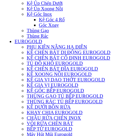
Kệ Úp Chén Dưới
Kệ Úp Xoong Nồi
Kệ Góc Inox
Kệ Góc 4 Rổ
Góc Xoay
Thùng Gạo
Thùng Rác
EUROGOLD
PHỤ KIỆN NÂNG HẠ ĐIỆN
KỆ CHÉN BÁT DI ĐỘNG EUROGOLD
KỆ CHÉN BÁT CỐ ĐỊNH EUROGOLD
TỦ ĐỒ KHÔ EUROGOLD
KỆ CHÉN BÁT ĐĨA EUROGOLD
KỆ XOONG NỒI EUROGOLD
KỆ GIA VỊ DAO THỚT EUROGOLD
KỆ GIA VỊ EUROGOLD
KỆ GÓC BẾP EUROGOLD
THÙNG GẠO TỦ BẾP EUROGOLD
THÙNG RÁC TỦ BẾP EUROGOLD
KỆ DƯỚI BỒN RỬA
KHAY CHIA EUROGOLD
CHẬU RỬA CHÉN INOX
VÒI RỬA CHÉN BÁT
BẾP TỪ EUROGOLD
Máy Hút Múi Eurogold