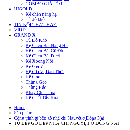
COMBO GIÁ TỐT
HIGOLD
Kệ chén nâng hạ
Tủ đồ khô
TIN NỘI THẤT HAY
VIDEO
GRAND X
Tủ Đồ Khô
Kệ Chén Bát Nâng Hạ
Kệ Chén Bát Cố Định
Kệ Chén Bát Dưới
Kệ Xoong Nồi
Kệ Gia Vị
Kệ Gia Vị Dao Thớt
Kệ Góc
Thùng Gạo
Thùng Rác
Khay Chia Thìa
Kệ Chất Tẩy Rửa
Home
Sản phẩm
Công trình tủ bếp gỗ nhà chị Nguyệt ở Đồng Nai
TỦ BẾP GỖ ĐẸP NHÀ CHỊ NGUYỆT Ở ĐỒNG NAI