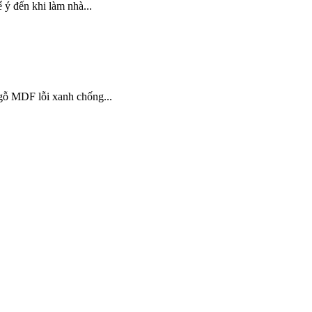
 ý đến khi làm nhà...
 gỗ MDF lỗi xanh chống...