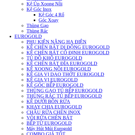
Kệ Úp Xoong Nồi
Kệ Góc Inox
Kệ Góc 4 Rổ
Góc Xoay
Thùng Gạo
Thùng Rác
EUROGOLD
PHỤ KIỆN NÂNG HẠ ĐIỆN
KỆ CHÉN BÁT DI ĐỘNG EUROGOLD
KỆ CHÉN BÁT CỐ ĐỊNH EUROGOLD
TỦ ĐỒ KHÔ EUROGOLD
KỆ CHÉN BÁT ĐĨA EUROGOLD
KỆ XOONG NỒI EUROGOLD
KỆ GIA VỊ DAO THỚT EUROGOLD
KỆ GIA VỊ EUROGOLD
KỆ GÓC BẾP EUROGOLD
THÙNG GẠO TỦ BẾP EUROGOLD
THÙNG RÁC TỦ BẾP EUROGOLD
KỆ DƯỚI BỒN RỬA
KHAY CHIA EUROGOLD
CHẬU RỬA CHÉN INOX
VÒI RỬA CHÉN BÁT
BẾP TỪ EUROGOLD
Máy Hút Múi Eurogold
COMBO GIÁ TỐT