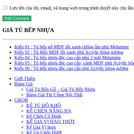
Lưu tên của tôi, email, và trang web trong trình duyệt này cho lần 
GIÁ TỦ BẾP NHỰA
Kiểu 01 : Tủ bếp gỗ MDF lỗi xanh chống ẩm phủ Melamine
Kiểu 02 : Tủ Bếp MDF lỗi xanh phủ Acrylic bóng gương
Kiểu 04 : Tủ bếp nhựa đặc cao cấp phủ 2 mặt Melamine
Kiểu 05 : Tủ bếp nhựa đặc cao cấp, cánh MDF phủ Acrylic b
Kiểu 06 : Tủ bếp nhựa đặc cao cấp phủ Acrylic bóng gương
Giới Thiệu
Bảng Giá
Giá Tủ Bếp Gỗ – Giá Tủ Bếp Nhựa
Bảng Giá Thi Công Nội Thất
GROB
KỆ TỦ ĐỒ KHÔ
KỆ CHÉN NÂNG HẠ
Kệ Chén Cố Định
KỆ GIA VỊ DAO THỚT
Kệ Gia Vị Inox
Kệ Úp Chén Dưới