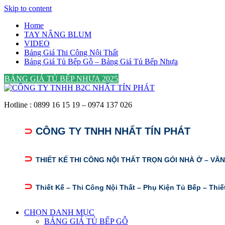
Skip to content
Home
TAY NÂNG BLUM
VIDEO
Bảng Giá Thi Công Nội Thất
Bảng Giá Tủ Bếp Gỗ – Bảng Giá Tủ Bếp Nhựa
BẢNG GIÁ TỦ BẾP NHỰA 2025
Hotline : 0899 16 15 19 – 0974 137 026
⊃
CÔNG TY TNHH NHẤT TÍN PHÁT
⊃
THIẾT KẾ THI CÔNG NỘI THẤT TRỌN GÓI NHÀ Ở – VĂ
⊃
Thiết Kế – Thi Công Nội Thất – Phụ Kiện Tủ Bếp – Thiế
CHỌN DANH MỤC
BẢNG GIÁ TỦ BẾP GỖ