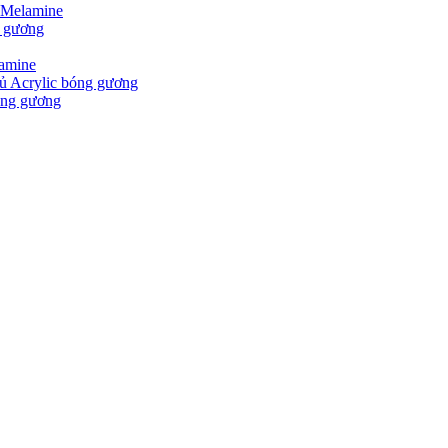
 Melamine
g gương
lamine
ủ Acrylic bóng gương
óng gương