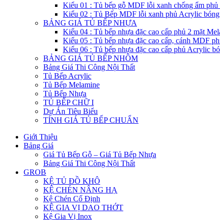
Kiểu 01 : Tủ bếp gỗ MDF lỗi xanh chống ẩm phủ
Kiểu 02 : Tủ Bếp MDF lỗi xanh phủ Acrylic bón
BẢNG GIÁ TỦ BẾP NHỰA
Kiểu 04 : Tủ bếp nhựa đặc cao cấp phủ 2 mặt Me
Kiểu 05 : Tủ bếp nhựa đặc cao cấp, cánh MDF ph
Kiểu 06 : Tủ bếp nhựa đặc cao cấp phủ Acrylic b
BẢNG GIÁ TỦ BẾP NHÔM
Bảng Giá Thi Công Nội Thất
Tủ Bếp Acrylic
Tủ Bếp Melamine
Tủ Bếp Nhựa
TỦ BẾP CHỮ I
Dự Án Tiêu Biểu
TÍNH GIÁ TỦ BẾP CHUẨN
Giới Thiệu
Bảng Giá
Giá Tủ Bếp Gỗ – Giá Tủ Bếp Nhựa
Bảng Giá Thi Công Nội Thất
GROB
KỆ TỦ ĐỒ KHÔ
KỆ CHÉN NÂNG HẠ
Kệ Chén Cố Định
KỆ GIA VỊ DAO THỚT
Kệ Gia Vị Inox