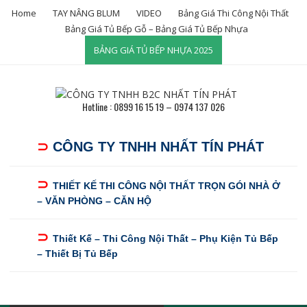
Skip
Home
TAY NÂNG BLUM
VIDEO
Bảng Giá Thi Công Nội Thất
to
Bảng Giá Tủ Bếp Gỗ – Bảng Giá Tủ Bếp Nhựa
content
BẢNG GIÁ TỦ BẾP NHỰA 2025
Hotline : 0899 16 15 19 – 0974 137 026
⊃
CÔNG TY TNHH NHẤT TÍN PHÁT
⊃
THIẾT KẾ THI CÔNG NỘI THẤT TRỌN GÓI NHÀ Ở
– VĂN PHÒNG – CĂN HỘ
⊃
Thiết Kế – Thi Công Nội Thất – Phụ Kiện Tủ Bếp
– Thiết Bị Tủ Bếp