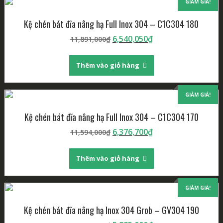
GIẢM GIÁ!
Kệ chén bát đĩa nâng hạ Full Inox 304 – C1C304 180
Giá
Giá
6,540,050
₫
11,891,000
₫
gốc
hiện
là:
tại
Thêm vào giỏ hàng
11,891,000₫.
là:
6,540,050₫.
GIẢM GIÁ!
Kệ chén bát đĩa nâng hạ Full Inox 304 – C1C304 170
Giá
Giá
6,376,700
₫
11,594,000
₫
gốc
hiện
là:
tại
Thêm vào giỏ hàng
11,594,000₫.
là:
6,376,700₫.
GIẢM GIÁ!
Kệ chén bát đĩa nâng hạ Inox 304 Grob – GV304 190