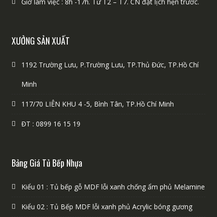
Giờ làm việc : 8h -17h. Từ T2 – T7. CN đặt lịch hẹn trước.
XƯỞNG SẢN XUẤT
1192 Trường Lưu, P.Trường Lưu, TP.Thủ Đức, TP.Hồ Chí
Minh
117/70 LIÊN KHU 4 -5, Bình Tân, TP.Hồ Chí Minh
ĐT : 0899 16 15 19
Bảng Giá Tủ Bếp Nhựa
Kiểu 01 : Tủ bếp gỗ MDF lỗi xanh chống ẩm phủ Melamine
Kiểu 02 : Tủ Bếp MDF lỗi xanh phủ Acrylic bóng gương