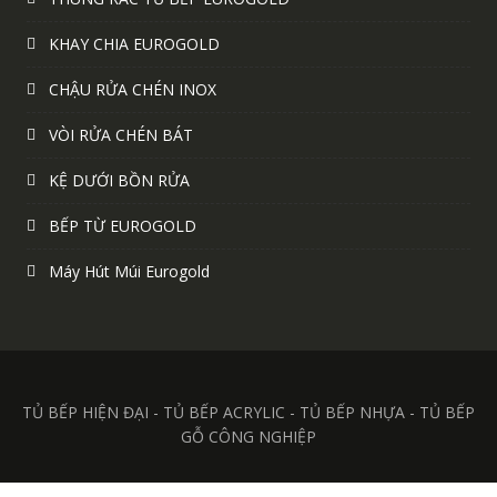
KHAY CHIA EUROGOLD
CHẬU RỬA CHÉN INOX
VÒI RỬA CHÉN BÁT
KỆ DƯỚI BỒN RỬA
BẾP TỪ EUROGOLD
Máy Hút Múi Eurogold
TỦ BẾP HIỆN ĐẠI - TỦ BẾP ACRYLIC - TỦ BẾP NHỰA - TỦ BẾP
GỖ CÔNG NGHIỆP