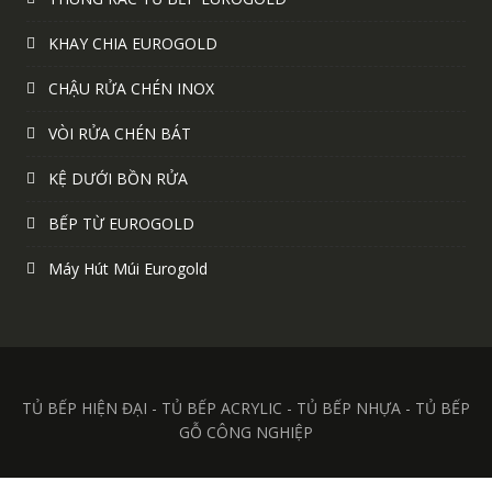
KHAY CHIA EUROGOLD
CHẬU RỬA CHÉN INOX
VÒI RỬA CHÉN BÁT
KỆ DƯỚI BỒN RỬA
BẾP TỪ EUROGOLD
Máy Hút Múi Eurogold
TỦ BẾP HIỆN ĐẠI - TỦ BẾP ACRYLIC - TỦ BẾP NHỰA - TỦ BẾP
GỖ CÔNG NGHIỆP