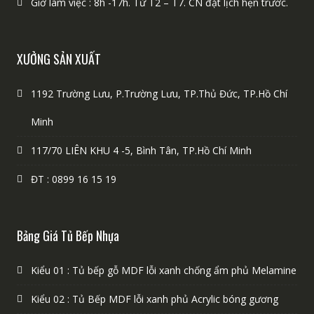
Giờ làm việc : 8h -17h. Từ T2 – T7. CN đặt lịch hẹn trước.
XƯỞNG SẢN XUẤT
1192 Trường Lưu, P.Trường Lưu, TP.Thủ Đức, TP.Hồ Chí
Minh
117/70 LIÊN KHU 4 -5, Bình Tân, TP.Hồ Chí Minh
ĐT : 0899 16 15 19
Bảng Giá Tủ Bếp Nhựa
Kiểu 01 : Tủ bếp gỗ MDF lỗi xanh chống ẩm phủ Melamine
Kiểu 02 : Tủ Bếp MDF lỗi xanh phủ Acrylic bóng gương