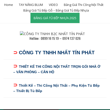
Skip
Home
TAY NÂNG BLUM
VIDEO
Bảng Giá Thi Công Nội Thất
to
Bảng Giá Tủ Bếp Gỗ – Bảng Giá Tủ Bếp Nhựa
content
BẢNG GIÁ TỦ BẾP NHỰA 2025
Hotline : 0899 16 15 19 – 0974 137 026
⊃
CÔNG TY TNHH NHẤT TÍN PHÁT
⊃
THIẾT KẾ THI CÔNG NỘI THẤT TRỌN GÓI NHÀ Ở
– VĂN PHÒNG – CĂN HỘ
⊃
Thiết Kế – Thi Công Nội Thất – Phụ Kiện Tủ Bếp
– Thiết Bị Tủ Bếp