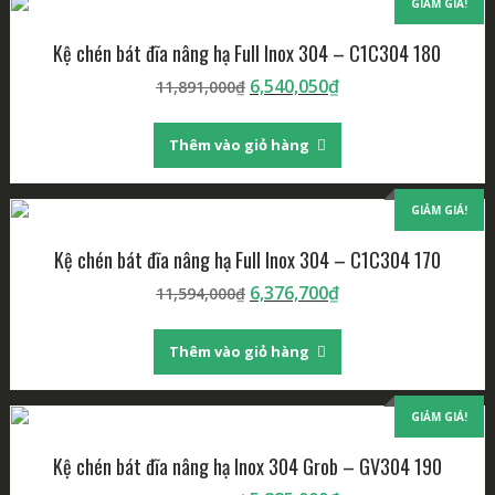
GIẢM GIÁ!
Kệ chén bát đĩa nâng hạ Full Inox 304 – C1C304 180
Giá
Giá
6,540,050
₫
11,891,000
₫
gốc
hiện
là:
tại
Thêm vào giỏ hàng
11,891,000₫.
là:
6,540,050₫.
GIẢM GIÁ!
Kệ chén bát đĩa nâng hạ Full Inox 304 – C1C304 170
Giá
Giá
6,376,700
₫
11,594,000
₫
gốc
hiện
là:
tại
Thêm vào giỏ hàng
11,594,000₫.
là:
6,376,700₫.
GIẢM GIÁ!
Kệ chén bát đĩa nâng hạ Inox 304 Grob – GV304 190