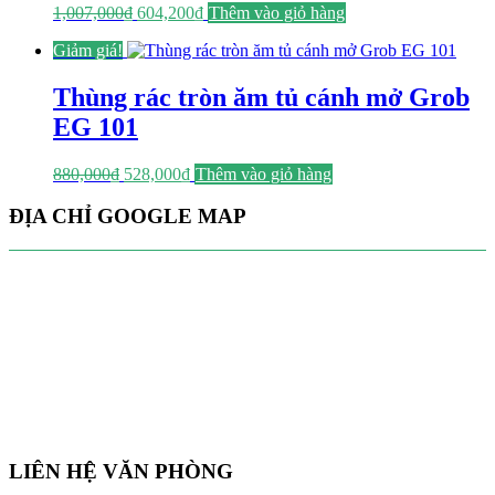
Giá
Giá
1,007,000
₫
604,200
₫
Thêm vào giỏ hàng
gốc
hiện
Giảm giá!
là:
tại
1,007,000₫.
là:
604,200₫.
Thùng rác tròn ăm tủ cánh mở Grob
EG 101
Giá
Giá
880,000
₫
528,000
₫
Thêm vào giỏ hàng
gốc
hiện
là:
tại
ĐỊA CHỈ GOOGLE MAP
880,000₫.
là:
528,000₫.
LIÊN HỆ VĂN PHÒNG