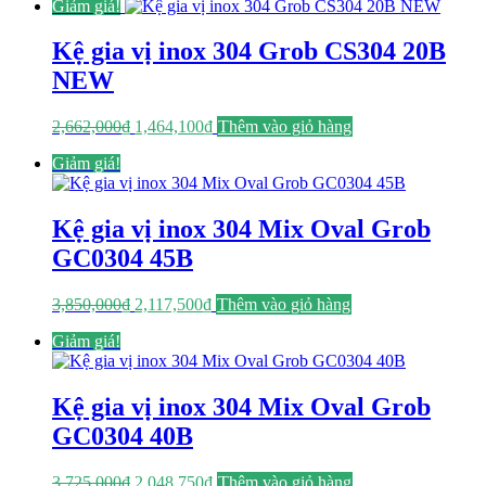
Giảm giá!
là:
tại
3,100,000₫.
là:
1,705,000₫.
Kệ gia vị inox 304 Grob CS304 20B
NEW
Giá
Giá
2,662,000
₫
1,464,100
₫
Thêm vào giỏ hàng
gốc
hiện
Giảm giá!
là:
tại
2,662,000₫.
là:
1,464,100₫.
Kệ gia vị inox 304 Mix Oval Grob
GC0304 45B
Giá
Giá
3,850,000
₫
2,117,500
₫
Thêm vào giỏ hàng
gốc
hiện
Giảm giá!
là:
tại
3,850,000₫.
là:
2,117,500₫.
Kệ gia vị inox 304 Mix Oval Grob
GC0304 40B
Giá
Giá
3,725,000
₫
2,048,750
₫
Thêm vào giỏ hàng