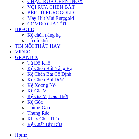
CHẬU RỬA CHÉN INOX
VÒI RỬA CHÉN BÁT
BẾP TỪ EUROGOLD
Máy Hút Múi Eurogold
COMBO GIÁ TỐT
HIGOLD
Kệ chén nâng hạ
Tủ đồ khô
TIN NỘI THẤT HAY
VIDEO
GRAND X
Tủ Đồ Khô
Kệ Chén Bát Nâng Hạ
Kệ Chén Bát Cố Định
Kệ Chén Bát Dưới
Kệ Xoong Nồi
Kệ Gia Vị
Kệ Gia Vị Dao Thớt
Kệ Góc
Thùng Gạo
Thùng Rác
Khay Chia Thìa
Kệ Chất Tẩy Rửa
Home