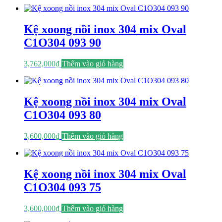
là:
tại
3,662,000₫.
là:
2,197,200₫.
Kệ xoong nồi inox 304 mix Oval
C1O304 093 90
3,762,000
₫
Thêm vào giỏ hàng
Kệ xoong nồi inox 304 mix Oval
C1O304 093 80
3,600,000
₫
Thêm vào giỏ hàng
Kệ xoong nồi inox 304 mix Oval
C1O304 093 75
3,600,000
₫
Thêm vào giỏ hàng