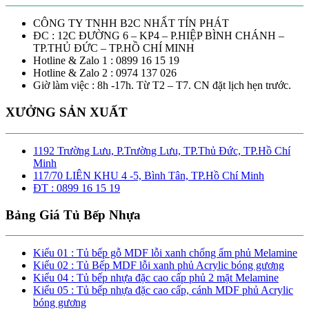
CÔNG TY TNHH B2C NHẤT TÍN PHÁT
ĐC : 12C ĐƯỜNG 6 – KP4 – P.HIỆP BÌNH CHÁNH –
TP.THỦ ĐỨC – TP.HỒ CHÍ MINH
Hotline & Zalo 1 : 0899 16 15 19
Hotline & Zalo 2 : 0974 137 026
Giờ làm việc : 8h -17h. Từ T2 – T7. CN đặt lịch hẹn trước.
XƯỞNG SẢN XUẤT
1192 Trường Lưu, P.Trường Lưu, TP.Thủ Đức, TP.Hồ Chí
Minh
117/70 LIÊN KHU 4 -5, Bình Tân, TP.Hồ Chí Minh
ĐT : 0899 16 15 19
Bảng Giá Tủ Bếp Nhựa
Kiểu 01 : Tủ bếp gỗ MDF lỗi xanh chống ẩm phủ Melamine
Kiểu 02 : Tủ Bếp MDF lỗi xanh phủ Acrylic bóng gương
Kiểu 04 : Tủ bếp nhựa đặc cao cấp phủ 2 mặt Melamine
Kiểu 05 : Tủ bếp nhựa đặc cao cấp, cánh MDF phủ Acrylic
bóng gương