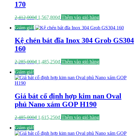
170
Giá
Giá
2,412,000
₫
1,567,800
₫
Thêm vào giỏ hàng
gốc
hiện
Giảm giá!
là:
tại
2,412,000₫.
là:
1,567,800₫.
Kệ chén bát đĩa Inox 304 Grob GS304
160
Giá
Giá
2,285,000
₫
1,485,250
₫
Thêm vào giỏ hàng
gốc
hiện
Giảm giá!
là:
tại
2,285,000₫.
là:
1,485,250₫.
Giá bát cố định hợp kim nan Oval
phủ Nano xám GOP H190
Giá
Giá
2,485,000
₫
1,615,250
₫
Thêm vào giỏ hàng
gốc
hiện
Giảm giá!
là:
tại
2,485,000₫.
là: