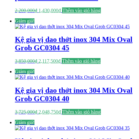
Giá
Giá
2,200,000
₫
1,430,000
₫
Thêm vào giỏ hàng
gốc
hiện
Giảm giá!
là:
tại
2,200,000₫.
là:
1,430,000₫.
Kệ gia vị dao thớt inox 304 Mix Oval
Grob GC0304 45
Giá
Giá
3,850,000
₫
2,117,500
₫
Thêm vào giỏ hàng
gốc
hiện
Giảm giá!
là:
tại
3,850,000₫.
là:
2,117,500₫.
Kệ gia vị dao thớt inox 304 Mix Oval
Grob GC0304 40
Giá
Giá
3,725,000
₫
2,048,750
₫
Thêm vào giỏ hàng
gốc
hiện
Giảm giá!
là:
tại
3,725,000₫.
là:
2,048,750₫.