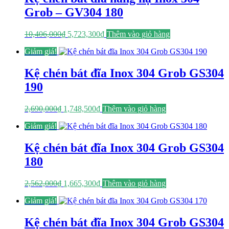
Grob – GV304 180
Giá
Giá
10,406,000
₫
5,723,300
₫
Thêm vào giỏ hàng
gốc
hiện
Giảm giá!
là:
tại
10,406,000₫.
là:
5,723,300₫.
Kệ chén bát đĩa Inox 304 Grob GS304
190
Giá
Giá
2,690,000
₫
1,748,500
₫
Thêm vào giỏ hàng
gốc
hiện
Giảm giá!
là:
tại
2,690,000₫.
là:
1,748,500₫.
Kệ chén bát đĩa Inox 304 Grob GS304
180
Giá
Giá
2,562,000
₫
1,665,300
₫
Thêm vào giỏ hàng
gốc
hiện
Giảm giá!
là:
tại
2,562,000₫.
là:
1,665,300₫.
Kệ chén bát đĩa Inox 304 Grob GS304