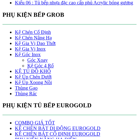
Kiểu 06 : Tủ bếp nhựa đặc cao cấp phủ Acrylic bóng gương
PHỤ KIỆN BẾP GROB
Kệ Chén Cố Định
Kệ Chén Nâng Hạ
Kệ Gia Vị Dao Thớt
Kệ Gia Vị Inox
Kệ Góc Inox
Góc Xoay
Kệ Góc 4 Rổ
KỆ TỦ ĐỒ KHÔ
Kệ Úp Chén Dưới
Kệ Úp Xoong Nồi
Thùng Gạo
Thùng Rác
PHỤ KIỆN TỦ BẾP EUROGOLD
COMBO GIÁ TỐT
KỆ CHÉN BÁT DI ĐỘNG EUROGOLD
KỆ CHÉN BÁT CỐ ĐỊNH EUROGOLD