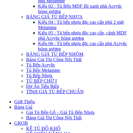
phủ Melamine
Kiểu 02 : Tủ Bếp MDF lỗi xanh phủ Acrylic
bóng gương
BẢNG GIÁ TỦ BẾP NHỰA
Kiểu 04 : Tủ bếp nhựa đặc cao cấp phủ 2 mặt
Melamine
Kiểu 05 : Tủ bếp nhựa đặc cao cấp, cánh MDF
phủ Acrylic bóng gương
Kiểu 06 : Tủ bếp nhựa đặc cao cấp phủ Acrylic
bóng gương
BẢNG GIÁ TỦ BẾP NHÔM
Bảng Giá Thi Công Nội Thất
Tủ Bếp Acrylic
Tủ Bếp Melamine
Tủ Bếp Nhựa
TỦ BẾP CHỮ I
Dự Án Tiêu Biểu
TÍNH GIÁ TỦ BẾP CHUẨN
Giới Thiệu
Bảng Giá
Giá Tủ Bếp Gỗ – Giá Tủ Bếp Nhựa
Bảng Giá Thi Công Nội Thất
GROB
KỆ TỦ ĐỒ KHÔ