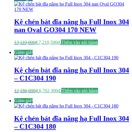
13,397,000₫.
là:
7,368,350₫.
Kệ chén bát đĩa nâng hạ Full Inox 304
nan Oval GO304 170 NEW
Giá
Giá
13,110,000
₫
7,210,500
₫
Thêm vào giỏ hàng
gốc
hiện
Giảm giá!
là:
tại
13,110,000₫.
là:
7,210,500₫.
Kệ chén bát đĩa nâng hạ Full Inox 304
– C1C304 190
Giá
Giá
12,186,000
₫
6,702,300
₫
Thêm vào giỏ hàng
gốc
hiện
Giảm giá!
là:
tại
12,186,000₫.
là:
6,702,300₫.
Kệ chén bát đĩa nâng hạ Full Inox 304
– C1C304 180