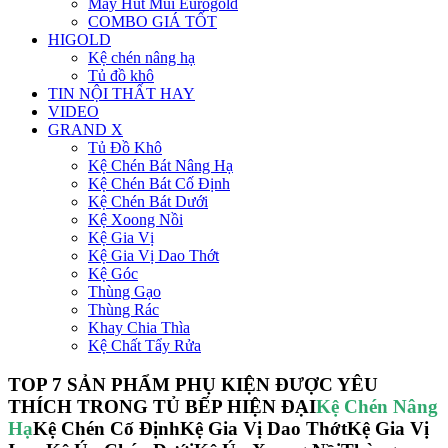
Máy Hút Múi Eurogold
COMBO GIÁ TỐT
HIGOLD
Kệ chén nâng hạ
Tủ đồ khô
TIN NỘI THẤT HAY
VIDEO
GRAND X
Tủ Đồ Khô
Kệ Chén Bát Nâng Hạ
Kệ Chén Bát Cố Định
Kệ Chén Bát Dưới
Kệ Xoong Nồi
Kệ Gia Vị
Kệ Gia Vị Dao Thớt
Kệ Góc
Thùng Gạo
Thùng Rác
Khay Chia Thìa
Kệ Chất Tẩy Rửa
TOP 7 SẢN PHẨM PHỤ KIỆN ĐƯỢC YÊU
THÍCH TRONG TỦ BẾP HIỆN ĐẠI
Kệ Chén Nâng
Hạ
Kệ Chén Cố Định
Kệ Gia Vị Dao Thớt
Kệ Gia Vị