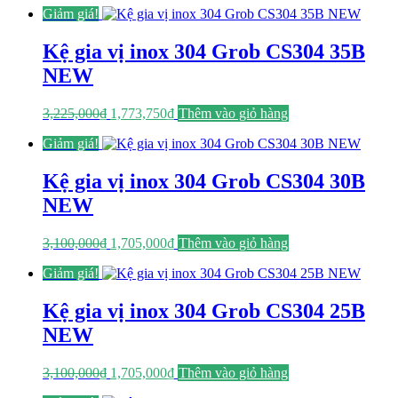
Giảm giá!
là:
tại
3,362,000₫.
là:
1,849,100₫.
Kệ gia vị inox 304 Grob CS304 35B
NEW
Giá
Giá
3,225,000
₫
1,773,750
₫
Thêm vào giỏ hàng
gốc
hiện
Giảm giá!
là:
tại
3,225,000₫.
là:
1,773,750₫.
Kệ gia vị inox 304 Grob CS304 30B
NEW
Giá
Giá
3,100,000
₫
1,705,000
₫
Thêm vào giỏ hàng
gốc
hiện
Giảm giá!
là:
tại
3,100,000₫.
là:
1,705,000₫.
Kệ gia vị inox 304 Grob CS304 25B
NEW
Giá
Giá
3,100,000
₫
1,705,000
₫
Thêm vào giỏ hàng
gốc
hiện