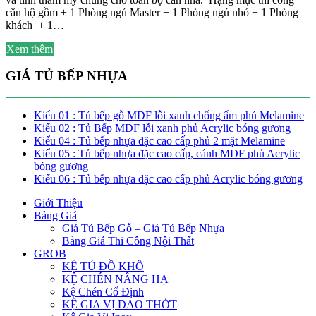
căn hộ gồm + 1 Phòng ngủ Master + 1 Phòng ngủ nhỏ + 1 Phòng
khách + 1…
Xem thêm
GIÁ TỦ BẾP NHỰA
Kiểu 01 : Tủ bếp gỗ MDF lỗi xanh chống ẩm phủ Melamine
Kiểu 02 : Tủ Bếp MDF lỗi xanh phủ Acrylic bóng gương
Kiểu 04 : Tủ bếp nhựa đặc cao cấp phủ 2 mặt Melamine
Kiểu 05 : Tủ bếp nhựa đặc cao cấp, cánh MDF phủ Acrylic
bóng gương
Kiểu 06 : Tủ bếp nhựa đặc cao cấp phủ Acrylic bóng gương
Giới Thiệu
Bảng Giá
Giá Tủ Bếp Gỗ – Giá Tủ Bếp Nhựa
Bảng Giá Thi Công Nội Thất
GROB
KỆ TỦ ĐỒ KHÔ
KỆ CHÉN NÂNG HẠ
Kệ Chén Cố Định
KỆ GIA VỊ DAO THỚT