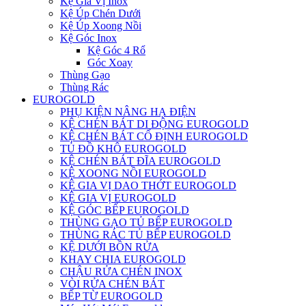
Kệ Gia Vị Inox
Kệ Úp Chén Dưới
Kệ Úp Xoong Nồi
Kệ Góc Inox
Kệ Góc 4 Rổ
Góc Xoay
Thùng Gạo
Thùng Rác
EUROGOLD
PHỤ KIỆN NÂNG HẠ ĐIỆN
KỆ CHÉN BÁT DI ĐỘNG EUROGOLD
KỆ CHÉN BÁT CỐ ĐỊNH EUROGOLD
TỦ ĐỒ KHÔ EUROGOLD
KỆ CHÉN BÁT ĐĨA EUROGOLD
KỆ XOONG NỒI EUROGOLD
KỆ GIA VỊ DAO THỚT EUROGOLD
KỆ GIA VỊ EUROGOLD
KỆ GÓC BẾP EUROGOLD
THÙNG GẠO TỦ BẾP EUROGOLD
THÙNG RÁC TỦ BẾP EUROGOLD
KỆ DƯỚI BỒN RỬA
KHAY CHIA EUROGOLD
CHẬU RỬA CHÉN INOX
VÒI RỬA CHÉN BÁT
BẾP TỪ EUROGOLD