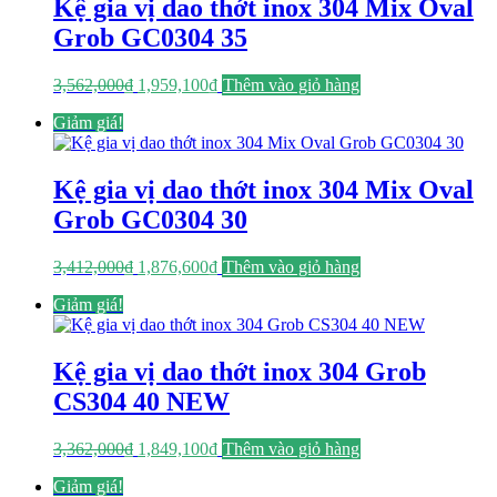
Kệ gia vị dao thớt inox 304 Mix Oval
Grob GC0304 35
Giá
Giá
3,562,000
₫
1,959,100
₫
Thêm vào giỏ hàng
gốc
hiện
Giảm giá!
là:
tại
3,562,000₫.
là:
1,959,100₫.
Kệ gia vị dao thớt inox 304 Mix Oval
Grob GC0304 30
Giá
Giá
3,412,000
₫
1,876,600
₫
Thêm vào giỏ hàng
gốc
hiện
Giảm giá!
là:
tại
3,412,000₫.
là:
1,876,600₫.
Kệ gia vị dao thớt inox 304 Grob
CS304 40 NEW
Giá
Giá
3,362,000
₫
1,849,100
₫
Thêm vào giỏ hàng
gốc
hiện
Giảm giá!
là:
tại