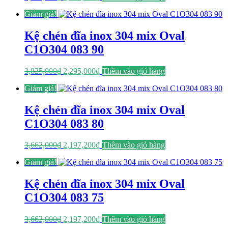
gốc
hiện
Giảm giá!
là:
tại
4,163,000₫.
là:
2,497,800₫.
Kệ chén đĩa inox 304 mix Oval
C1O304 083 90
Giá
Giá
3,825,000
₫
2,295,000
₫
Thêm vào giỏ hàng
gốc
hiện
Giảm giá!
là:
tại
3,825,000₫.
là:
2,295,000₫.
Kệ chén đĩa inox 304 mix Oval
C1O304 083 80
Giá
Giá
3,662,000
₫
2,197,200
₫
Thêm vào giỏ hàng
gốc
hiện
Giảm giá!
là:
tại
3,662,000₫.
là:
2,197,200₫.
Kệ chén đĩa inox 304 mix Oval
C1O304 083 75
Giá
Giá
3,662,000
₫
2,197,200
₫
Thêm vào giỏ hàng
gốc
hiện