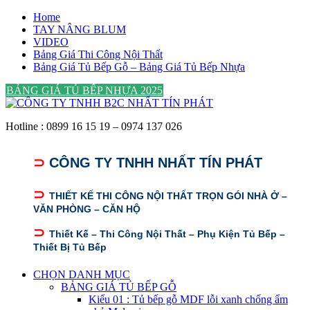
Skip
Home
to
TAY NÂNG BLUM
content
VIDEO
Bảng Giá Thi Công Nội Thất
Bảng Giá Tủ Bếp Gỗ – Bảng Giá Tủ Bếp Nhựa
BẢNG GIÁ TỦ BẾP NHỰA 2025
Hotline : 0899 16 15 19 – 0974 137 026
⊃
CÔNG TY TNHH NHẤT TÍN PHÁT
⊃
THIẾT KẾ THI CÔNG NỘI THẤT TRỌN GÓI NHÀ Ở –
VĂN PHÒNG – CĂN HỘ
⊃
Thiết Kế – Thi Công Nội Thất – Phụ Kiện Tủ Bếp –
Thiết Bị Tủ Bếp
CHỌN DANH MỤC
BẢNG GIÁ TỦ BẾP GỖ
Kiểu 01 : Tủ bếp gỗ MDF lỗi xanh chống ẩm