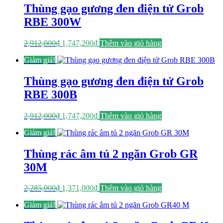
1,443,000₫.
Thùng gạo gương đen điện tử Grob
RBE 300W
Giá
Giá
2,912,000
₫
1,747,200
₫
Thêm vào giỏ hàng
gốc
hiện
Giảm giá!
là:
tại
2,912,000₫.
là:
1,747,200₫.
Thùng gạo gương đen điện tử Grob
RBE 300B
Giá
Giá
2,912,000
₫
1,747,200
₫
Thêm vào giỏ hàng
gốc
hiện
Giảm giá!
là:
tại
2,912,000₫.
là:
1,747,200₫.
Thùng rác âm tủ 2 ngăn Grob GR
30M
Giá
Giá
2,285,000
₫
1,371,000
₫
Thêm vào giỏ hàng
gốc
hiện
Giảm giá!
là:
tại
2,285,000₫.
là: