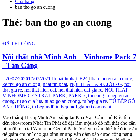
Cửa hàng
ban tho go an cuong
Thẻ:
ban tho go an cuong
ĐÃ THI CÔNG
Nội thất nhà Minh Anh _ Vinhome Park 7
_Tân Cảng
20/07/2020
17/07/2021
nhattinphat_B2C
ban tho go an cuong
,
ke tivi go an cuong
,
nhat tin phat
,
NỘI THẤT AN CƯỜNG
,
noi
that gia re
,
noi that hien dai
,
noi that hien dai gia re
,
NOI THAT
VINHOME CENTRAL PARK
,
PARK 7
,
thi cong tu bep go an
cuong
,
tu ao cua lua
,
tu ao go an cuong
,
tu bep gia re
,
TỦ BẾP GỖ
AN CƯỜNG
,
tu bep mdf
,
tu bep mdf gia re
0 comment
Vào tháng 11 chị Minh Anh sống tại Kha Vạn Cân Thủ Đức tìm
đến showroom Nhất Tín Phát để đặt làm một số đồ nội thất cho căn
hộ mới mua tại Winhome Cental Park. Với yêu cầu thiết kế đơn giản
để giảm chi phí cho gia đình nhưng vẫn đảm bảo được công năng
và tính thẫm mỹ chung cho toàn bộ căn nhà. Hạng mục thi công