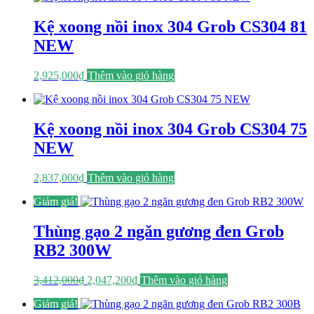
Kệ xoong nồi inox 304 Grob CS304 81
NEW
2,925,000
₫
Thêm vào giỏ hàng
Kệ xoong nồi inox 304 Grob CS304 75
NEW
2,837,000
₫
Thêm vào giỏ hàng
Giảm giá!
Thùng gạo 2 ngăn gương đen Grob
RB2 300W
Giá
Giá
3,412,000
₫
2,047,200
₫
Thêm vào giỏ hàng
gốc
hiện
Giảm giá!
là:
tại