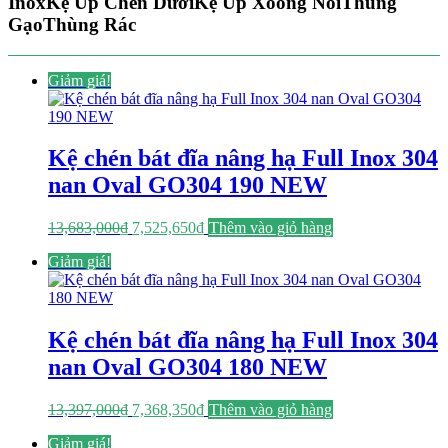
Inox
Kệ Úp Chén Dưới
Kệ Úp Xoong Nồi
Thùng
Gạo
Thùng Rác
Giảm giá!
Kệ chén bát đĩa nâng hạ Full Inox 304
nan Oval GO304 190 NEW
Giá
Giá
13,683,000
₫
7,525,650
₫
Thêm vào giỏ hàng
gốc
hiện
Giảm giá!
là:
tại
13,683,000₫.
là:
7,525,650₫.
Kệ chén bát đĩa nâng hạ Full Inox 304
nan Oval GO304 180 NEW
Giá
Giá
13,397,000
₫
7,368,350
₫
Thêm vào giỏ hàng
gốc
hiện
Giảm giá!
là:
tại