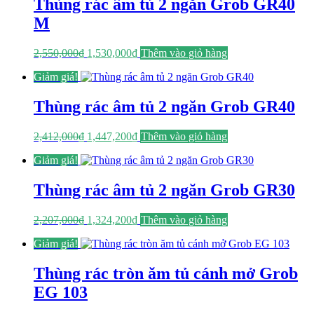
1,371,000₫.
Thùng rác âm tủ 2 ngăn Grob GR40
M
Giá
Giá
2,550,000
₫
1,530,000
₫
Thêm vào giỏ hàng
gốc
hiện
Giảm giá!
là:
tại
2,550,000₫.
là:
1,530,000₫.
Thùng rác âm tủ 2 ngăn Grob GR40
Giá
Giá
2,412,000
₫
1,447,200
₫
Thêm vào giỏ hàng
gốc
hiện
Giảm giá!
là:
tại
2,412,000₫.
là:
1,447,200₫.
Thùng rác âm tủ 2 ngăn Grob GR30
Giá
Giá
2,207,000
₫
1,324,200
₫
Thêm vào giỏ hàng
gốc
hiện
Giảm giá!
là:
tại
2,207,000₫.
là:
1,324,200₫.
Thùng rác tròn ăm tủ cánh mở Grob
EG 103