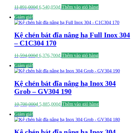
Giá
Giá
11,891,000
₫
6,540,050
₫
Thêm vào giỏ hàng
gốc
hiện
Giảm giá!
là:
tại
11,891,000₫.
là:
6,540,050₫.
Kệ chén bát đĩa nâng hạ Full Inox 304
– C1C304 170
Giá
Giá
11,594,000
₫
6,376,700
₫
Thêm vào giỏ hàng
gốc
hiện
Giảm giá!
là:
tại
11,594,000₫.
là:
6,376,700₫.
Kệ chén bát đĩa nâng hạ Inox 304
Grob – GV304 190
Giá
Giá
10,700,000
₫
5,885,000
₫
Thêm vào giỏ hàng
gốc
hiện
Giảm giá!
là:
tại
10,700,000₫.
là:
5,885,000₫.
Kệ chén bát đĩa nâng hạ Inox 304