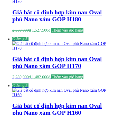
1,615,250₫.
Giá bát cố định hợp kim nan Oval
phủ Nano xám GOP H180
Giá
Giá
2,350,000
₫
1,527,500
₫
Thêm vào giỏ hàng
gốc
hiện
Giảm giá!
là:
tại
2,350,000₫.
là:
1,527,500₫.
Giá bát cố định hợp kim nan Oval
phủ Nano xám GOP H170
Giá
Giá
2,280,000
₫
1,482,000
₫
Thêm vào giỏ hàng
gốc
hiện
Giảm giá!
là:
tại
2,280,000₫.
là:
1,482,000₫.
Giá bát cố định hợp kim nan Oval
phủ Nano xám GOP H160