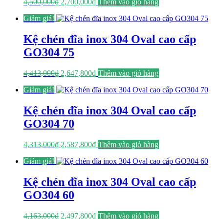
Giá
Giá
4,500,000
₫
2,700,000
₫
Thêm vào giỏ hàng
gốc
hiện
Giảm giá!
là:
tại
4,500,000₫.
là:
2,700,000₫.
Kệ chén đĩa inox 304 Oval cao cấp
GO304 75
Giá
Giá
4,413,000
₫
2,647,800
₫
Thêm vào giỏ hàng
gốc
hiện
Giảm giá!
là:
tại
4,413,000₫.
là:
2,647,800₫.
Kệ chén đĩa inox 304 Oval cao cấp
GO304 70
Giá
Giá
4,313,000
₫
2,587,800
₫
Thêm vào giỏ hàng
gốc
hiện
Giảm giá!
là:
tại
4,313,000₫.
là:
2,587,800₫.
Kệ chén đĩa inox 304 Oval cao cấp
GO304 60
Giá
Giá
4,163,000
₫
2,497,800
₫
Thêm vào giỏ hàng