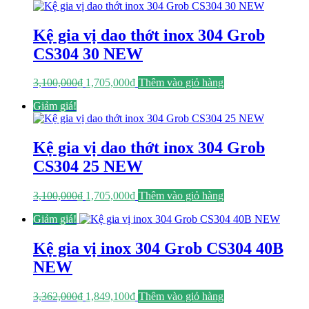
3,362,000₫.
là:
1,849,100₫.
Kệ gia vị dao thớt inox 304 Grob
CS304 30 NEW
Giá
Giá
3,100,000
₫
1,705,000
₫
Thêm vào giỏ hàng
gốc
hiện
Giảm giá!
là:
tại
3,100,000₫.
là:
1,705,000₫.
Kệ gia vị dao thớt inox 304 Grob
CS304 25 NEW
Giá
Giá
3,100,000
₫
1,705,000
₫
Thêm vào giỏ hàng
gốc
hiện
Giảm giá!
là:
tại
3,100,000₫.
là:
1,705,000₫.
Kệ gia vị inox 304 Grob CS304 40B
NEW
Giá
Giá
3,362,000
₫
1,849,100
₫
Thêm vào giỏ hàng
gốc
hiện