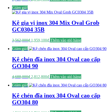
gốc
hiện
Giảm giá!
là:
tại
3,725,000₫.
là:
2,048,750₫.
Kệ gia vị inox 304 Mix Oval Grob
GC0304 35B
Giá
Giá
3,562,000
₫
1,959,100
₫
Thêm vào giỏ hàng
gốc
hiện
Giảm giá!
là:
tại
3,562,000₫.
là:
1,959,100₫.
Kệ chén đĩa inox 304 Oval cao cấp
GO304 90
Giá
Giá
4,688,000
₫
2,812,800
₫
Thêm vào giỏ hàng
gốc
hiện
Giảm giá!
là:
tại
4,688,000₫.
là:
2,812,800₫.
Kệ chén đĩa inox 304 Oval cao cấp
GO304 80