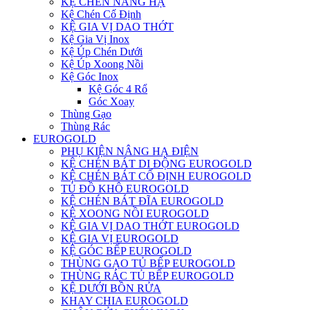
KỆ CHÉN NÂNG HẠ
Kệ Chén Cố Định
KỆ GIA VỊ DAO THỚT
Kệ Gia Vị Inox
Kệ Úp Chén Dưới
Kệ Úp Xoong Nồi
Kệ Góc Inox
Kệ Góc 4 Rổ
Góc Xoay
Thùng Gạo
Thùng Rác
EUROGOLD
PHỤ KIỆN NÂNG HẠ ĐIỆN
KỆ CHÉN BÁT DI ĐỘNG EUROGOLD
KỆ CHÉN BÁT CỐ ĐỊNH EUROGOLD
TỦ ĐỒ KHÔ EUROGOLD
KỆ CHÉN BÁT ĐĨA EUROGOLD
KỆ XOONG NỒI EUROGOLD
KỆ GIA VỊ DAO THỚT EUROGOLD
KỆ GIA VỊ EUROGOLD
KỆ GÓC BẾP EUROGOLD
THÙNG GẠO TỦ BẾP EUROGOLD
THÙNG RÁC TỦ BẾP EUROGOLD
KỆ DƯỚI BỒN RỬA
KHAY CHIA EUROGOLD