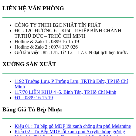
LIÊN HỆ VĂN PHÒNG
CÔNG TY TNHH B2C NHẤT TÍN PHÁT
ĐC : 12C ĐƯỜNG 6 – KP4 – P.HIỆP BÌNH CHÁNH –
TP.THỦ ĐỨC – TP.HỒ CHÍ MINH
Hotline & Zalo 1 : 0899 16 15 19
Hotline & Zalo 2 : 0974 137 026
Giờ làm việc : 8h -17h. Từ T2 – T7. CN đặt lịch hẹn trước.
XƯỞNG SẢN XUẤT
1192 Trường Lưu, P.Trường Lưu, TP.Thủ Đức, TP.Hồ Chí
Minh
117/70 LIÊN KHU 4 -5, Bình Tân, TP.Hồ Chí Minh
ĐT : 0899 16 15 19
Bảng Giá Tủ Bếp Nhựa
Kiểu 01 : Tủ bếp gỗ MDF lỗi xanh chống ẩm phủ Melamine
Kiểu 02 : Tủ Bếp MDF lỗi xanh phủ Acrylic bóng gương