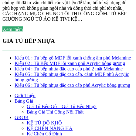
chúng tôi đã tư vấn chi tiết các vật liệu để làm, bố trí vật dụng để
phù hợp với không gian ngôi nhà và đồng thời chi phí tốt nhất.
CÁC HẠNG MỤC CHÚNG TÔI THI CÔNG GỒM: TỦ BẾP
GIƯỜNG NGỦ TỦ ÁO KỆ TIVI KỆ…
Xem thêm
GIÁ TỦ BẾP NHỰA
Kiểu 01 : Tủ bếp gỗ MDF lỗi xanh chống ẩm phủ Melamine
Kiểu 02 : Tủ Bếp MDF lỗi xanh phủ Acrylic bóng gương
Kiểu 04 : Tủ bếp nhựa đặc cao cấp phủ 2 mặt Melamine
Kiểu 05 : Tủ bếp nhựa đặc cao cấp, cánh MDF phủ Acrylic
bóng gương
Kiểu 06 : Tủ bếp nhựa đặc cao cấp phủ Acrylic bóng gương
Giới Thiệu
Bảng Giá
Giá Tủ Bếp Gỗ – Giá Tủ Bếp Nhựa
Bảng Giá Thi Công Nội Thất
GROB
KỆ TỦ ĐỒ KHÔ
KỆ CHÉN NÂNG HẠ
Kệ Chén Cố Định