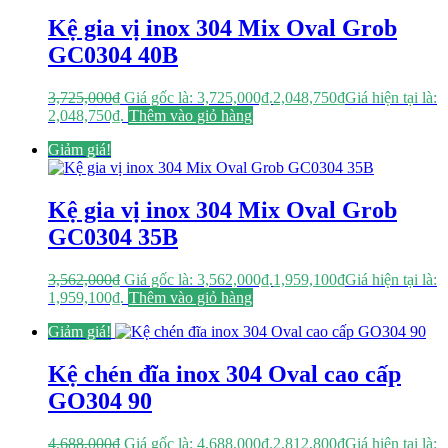
Kệ gia vị inox 304 Mix Oval Grob
GC0304 40B
3,725,000
₫
Giá gốc là: 3,725,000₫.
2,048,750
₫
Giá hiện tại là:
2,048,750₫.
Thêm vào giỏ hàng
Giảm giá!
Kệ gia vị inox 304 Mix Oval Grob
GC0304 35B
3,562,000
₫
Giá gốc là: 3,562,000₫.
1,959,100
₫
Giá hiện tại là:
1,959,100₫.
Thêm vào giỏ hàng
Giảm giá!
Kệ chén đĩa inox 304 Oval cao cấp
GO304 90
4,688,000
₫
Giá gốc là: 4,688,000₫.
2,812,800
₫
Giá hiện tại là: