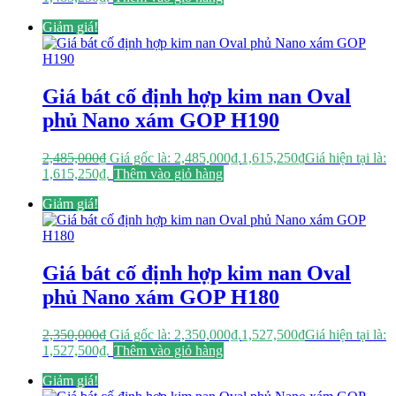
Giảm giá!
Giá bát cố định hợp kim nan Oval
phủ Nano xám GOP H190
2,485,000
₫
Giá gốc là: 2,485,000₫.
1,615,250
₫
Giá hiện tại là:
1,615,250₫.
Thêm vào giỏ hàng
Giảm giá!
Giá bát cố định hợp kim nan Oval
phủ Nano xám GOP H180
2,350,000
₫
Giá gốc là: 2,350,000₫.
1,527,500
₫
Giá hiện tại là:
1,527,500₫.
Thêm vào giỏ hàng
Giảm giá!