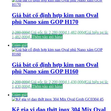
Giá bát cố định hợp kim nan Oval
phủ Nano xám GOP H170
2,280,000
₫
Giá gốc là: 2,280,000₫.
1,482,000
₫
Giá hiện tại là:
1,482,000₫.
Thêm vào giỏ hàng
Giảm giá!
Giá bát cố định hợp kim nan Oval
phủ Nano xám GOP H160
2,200,000
₫
Giá gốc là: 2,200,000₫.
1,430,000
₫
Giá hiện tại là:
1,430,000₫.
Thêm vào giỏ hàng
Giảm giá!
Kệ gia vị dao thớt inox 304 Mix Oval