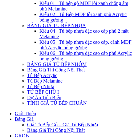
Kiểu 01 : Tủ bếp gỗ MDF lỗi xanh chống ẩm
phủ Melamine
Kiểu 02 : Tủ Bếp MDF lỗi xanh phủ Acrylic
bóng gương
BẢNG GIÁ TỦ BẾP NHỰA
Kiểu 04 : Tủ bếp nhựa đặc cao cấp phủ 2 mặt
Melamine
Kiểu 05 : Tủ bếp nhựa đặc cao cấp, cánh MDF
phủ Acrylic bóng gương
Kiểu 06 : Tủ bếp nhựa đặc cao cấp phủ Acrylic
bóng gương
BẢNG GIÁ TỦ BẾP NHÔM
Bảng Giá Thi Công Nội Thất
Tủ Bếp Acrylic
Tủ Bếp Melamine
Tủ Bếp Nhựa
TỦ BẾP CHỮ I
Dự Án Tiêu Biểu
TÍNH GIÁ TỦ BẾP CHUẨN
Giới Thiệu
Bảng Giá
Giá Tủ Bếp Gỗ – Giá Tủ Bếp Nhựa
Bảng Giá Thi Công Nội Thất
GROB