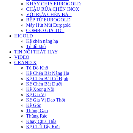
KHAY CHIA EUROGOLD
CHẬU RỬA CHÉN INOX
VÒI RỬA CHÉN BÁT
BẾP TỪ EUROGOLD
Máy Hút Múi Eurogold
COMBO GIÁ TỐT
HIGOLD
Kệ chén nâng hạ
Tủ đồ khô
TIN NỘI THẤT HAY
VIDEO
GRAND X
Tủ Đồ Khô
Kệ Chén Bát Nâng Hạ
Kệ Chén Bát Cố Định
Kệ Chén Bát Dưới
Kệ Xoong Nồi
Kệ Gia Vị
Kệ Gia Vị Dao Thớt
Kệ Góc
Thùng Gạo
Thùng Rác
Khay Chia Thìa
Kệ Chất Tẩy Rửa