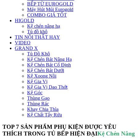
BẾP TỪ EUROGOLD
Máy Hút Múi Eurogold
COMBO GIÁ TỐT
HIGOLD
Kệ chén nâng hạ
Tủ đồ khô
TIN NỘI THẤT HAY
VIDEO
GRAND X
Tủ Đồ Khô
Kệ Chén Bát Nâng Hạ
Kệ Chén Bát Cố Định
Kệ Chén Bát Dưới
Kệ Xoong Nồi
Kệ Gia Vị
Kệ Gia Vị Dao Thớt
Kệ Góc
Thùng Gạo
Thùng Rác
Khay Chia Thìa
Kệ Chất Tẩy Rửa
TOP 7 SẢN PHẨM PHỤ KIỆN ĐƯỢC YÊU
THÍCH TRONG TỦ BẾP HIỆN ĐẠI
Kệ Chén Nâng