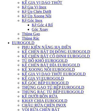
KỆ GIA VỊ DAO THỚT
Kệ Gia Vị Inox
Kệ Úp Chén Dưới
Kệ Úp Xoong Nồi
Kệ Góc Inox
Kệ Góc 4 Rổ
Góc Xoay
Thùng Gạo
Thùng Rác
EUROGOLD
PHỤ KIỆN NÂNG HẠ ĐIỆN
KỆ CHÉN BÁT DI ĐỘNG EUROGOLD
KỆ CHÉN BÁT CỐ ĐỊNH EUROGOLD
TỦ ĐỒ KHÔ EUROGOLD
KỆ CHÉN BÁT ĐĨA EUROGOLD
KỆ XOONG NỒI EUROGOLD
KỆ GIA VỊ DAO THỚT EUROGOLD
KỆ GIA VỊ EUROGOLD
KỆ GÓC BẾP EUROGOLD
THÙNG GẠO TỦ BẾP EUROGOLD
THÙNG RÁC TỦ BẾP EUROGOLD
KỆ DƯỚI BỒN RỬA
KHAY CHIA EUROGOLD
CHẬU RỬA CHÉN INOX
VÒI RỬA CHÉN BÁT