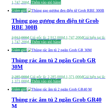
1,747,200₫.
Thêm vào giỏ hàng
Giảm giá!
Thùng gạo gương đen điện tử Grob
RBE 300B
2,912,000
₫
Giá gốc là: 2,912,000₫.
1,747,200
₫
Giá hiện tại là:
1,747,200₫.
Thêm vào giỏ hàng
Giảm giá!
Thùng rác âm tủ 2 ngăn Grob GR
30M
2,285,000
₫
Giá gốc là: 2,285,000₫.
1,371,000
₫
Giá hiện tại là:
1,371,000₫.
Thêm vào giỏ hàng
Giảm giá!
Thùng rác âm tủ 2 ngăn Grob GR40
M