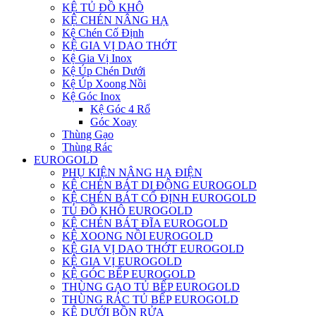
KỆ TỦ ĐỒ KHÔ
KỆ CHÉN NÂNG HẠ
Kệ Chén Cố Định
KỆ GIA VỊ DAO THỚT
Kệ Gia Vị Inox
Kệ Úp Chén Dưới
Kệ Úp Xoong Nồi
Kệ Góc Inox
Kệ Góc 4 Rổ
Góc Xoay
Thùng Gạo
Thùng Rác
EUROGOLD
PHỤ KIỆN NÂNG HẠ ĐIỆN
KỆ CHÉN BÁT DI ĐỘNG EUROGOLD
KỆ CHÉN BÁT CỐ ĐỊNH EUROGOLD
TỦ ĐỒ KHÔ EUROGOLD
KỆ CHÉN BÁT ĐĨA EUROGOLD
KỆ XOONG NỒI EUROGOLD
KỆ GIA VỊ DAO THỚT EUROGOLD
KỆ GIA VỊ EUROGOLD
KỆ GÓC BẾP EUROGOLD
THÙNG GẠO TỦ BẾP EUROGOLD
THÙNG RÁC TỦ BẾP EUROGOLD
KỆ DƯỚI BỒN RỬA