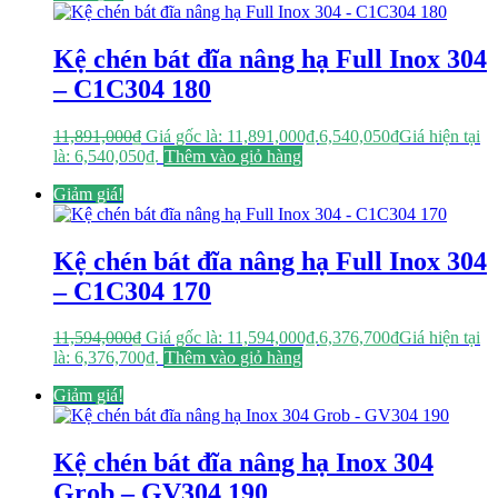
Kệ chén bát đĩa nâng hạ Full Inox 304
– C1C304 180
11,891,000
₫
Giá gốc là: 11,891,000₫.
6,540,050
₫
Giá hiện tại
là: 6,540,050₫.
Thêm vào giỏ hàng
Giảm giá!
Kệ chén bát đĩa nâng hạ Full Inox 304
– C1C304 170
11,594,000
₫
Giá gốc là: 11,594,000₫.
6,376,700
₫
Giá hiện tại
là: 6,376,700₫.
Thêm vào giỏ hàng
Giảm giá!
Kệ chén bát đĩa nâng hạ Inox 304
Grob – GV304 190