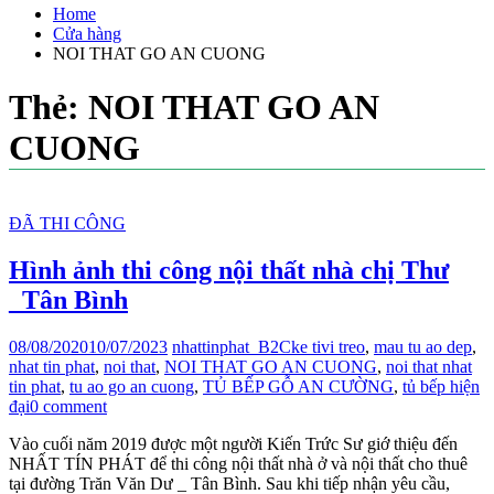
Home
Cửa hàng
NOI THAT GO AN CUONG
Thẻ:
NOI THAT GO AN
CUONG
ĐÃ THI CÔNG
Hình ảnh thi công nội thất nhà chị Thư
_Tân Bình
08/08/2020
10/07/2023
nhattinphat_B2C
ke tivi treo
,
mau tu ao dep
,
nhat tin phat
,
noi that
,
NOI THAT GO AN CUONG
,
noi that nhat
tin phat
,
tu ao go an cuong
,
TỦ BẾP GỖ AN CƯỜNG
,
tủ bếp hiện
đại
0 comment
Vào cuối năm 2019 được một người Kiến Trức Sư giớ thiệu đến
NHẤT TÍN PHÁT để thi công nội thất nhà ở và nội thất cho thuê
tại đường Trăn Văn Dư _ Tân Bình. Sau khi tiếp nhận yêu cầu,