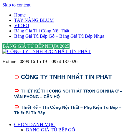
Skip to content
Home
TAY NÂNG BLUM
VIDEO
Bảng Giá Thi Công Nội Thất
Bảng Giá Tủ Bếp Gỗ – Bảng Giá Tủ Bếp Nhựa
BẢNG GIÁ TỦ BẾP NHỰA 2025
Hotline : 0899 16 15 19 – 0974 137 026
⊃
CÔNG TY TNHH NHẤT TÍN PHÁT
⊃
THIẾT KẾ THI CÔNG NỘI THẤT TRỌN GÓI NHÀ Ở –
VĂN PHÒNG – CĂN HỘ
⊃
Thiết Kế – Thi Công Nội Thất – Phụ Kiện Tủ Bếp –
Thiết Bị Tủ Bếp
CHỌN DANH MỤC
BẢNG GIÁ TỦ BẾP GỖ