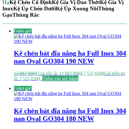
Hạ
Kệ Chén Cố Định
Kệ Gia Vị Dao Thớt
Kệ Gia Vị
Inox
Kệ Úp Chén Dưới
Kệ Úp Xoong Nồi
Thùng
Gạo
Thùng Rác
Giảm giá!
Kệ chén bát đĩa nâng hạ Full Inox 304
nan Oval GO304 190 NEW
13,683,000
₫
Giá gốc là: 13,683,000₫.
7,525,650
₫
Giá hiện tại
là: 7,525,650₫.
Thêm vào giỏ hàng
Giảm giá!
Kệ chén bát đĩa nâng hạ Full Inox 304
nan Oval GO304 180 NEW