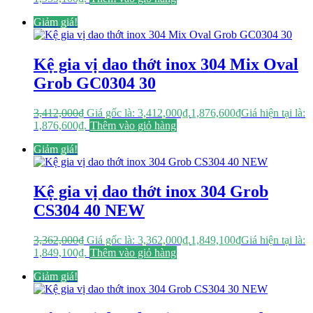
Giảm giá!
Kệ gia vị dao thớt inox 304 Mix Oval
Grob GC0304 30
3,412,000
₫
Giá gốc là: 3,412,000₫.
1,876,600
₫
Giá hiện tại là:
1,876,600₫.
Thêm vào giỏ hàng
Giảm giá!
Kệ gia vị dao thớt inox 304 Grob
CS304 40 NEW
3,362,000
₫
Giá gốc là: 3,362,000₫.
1,849,100
₫
Giá hiện tại là:
1,849,100₫.
Thêm vào giỏ hàng
Giảm giá!