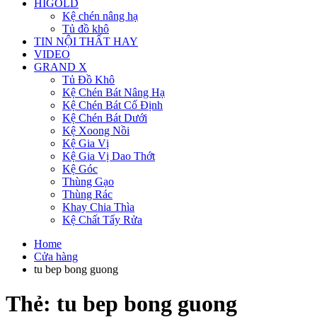
HIGOLD
Kệ chén nâng hạ
Tủ đồ khô
TIN NỘI THẤT HAY
VIDEO
GRAND X
Tủ Đồ Khô
Kệ Chén Bát Nâng Hạ
Kệ Chén Bát Cố Định
Kệ Chén Bát Dưới
Kệ Xoong Nồi
Kệ Gia Vị
Kệ Gia Vị Dao Thớt
Kệ Góc
Thùng Gạo
Thùng Rác
Khay Chia Thìa
Kệ Chất Tẩy Rửa
Home
Cửa hàng
tu bep bong guong
Thẻ:
tu bep bong guong