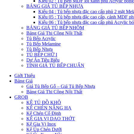
Kiểu 02 : Tủ Bếp MDF lỗi xanh phủ Acrylic bón
BẢNG GIÁ TỦ BẾP NHỰA
Kiểu 04 : Tủ bếp nhựa đặc cao cấp phủ 2 mặt Me
Kiểu 05 : Tủ bếp nhựa đặc cao cấp, cánh MDF ph
Kiểu 06 : Tủ bếp nhựa đặc cao cấp phủ Acrylic b
BẢNG GIÁ TỦ BẾP NHÔM
Bảng Giá Thi Công Nội Thất
Tủ Bếp Acrylic
Tủ Bếp Melamine
Tủ Bếp Nhựa
TỦ BẾP CHỮ I
Dự Án Tiêu Biểu
TÍNH GIÁ TỦ BẾP CHUẨN
Giới Thiệu
Bảng Giá
Giá Tủ Bếp Gỗ – Giá Tủ Bếp Nhựa
Bảng Giá Thi Công Nội Thất
GROB
KỆ TỦ ĐỒ KHÔ
KỆ CHÉN NÂNG HẠ
Kệ Chén Cố Định
KỆ GIA VỊ DAO THỚT
Kệ Gia Vị Inox
Kệ Úp Chén Dưới