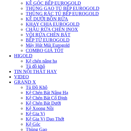
KỆ GÓC BẾP EUROGOLD
THÙNG GẠO TỦ BẾP EUROGOLD
THÙNG RÁC TỦ BẾP EUROGOLD
KỆ DƯỚI BỒN RỬA
KHAY CHIA EUROGOLD
CHẬU RỬA CHÉN INOX
VÒI RỬA CHÉN BÁT
BẾP TỪ EUROGOLD
Máy Hút Múi Eurogold
COMBO GIÁ TỐT
HIGOLD
Kệ chén nâng hạ
Tủ đồ khô
TIN NỘI THẤT HAY
VIDEO
GRAND X
Tủ Đồ Khô
Kệ Chén Bát Nâng Hạ
Kệ Chén Bát Cố Định
Kệ Chén Bát Dưới
Kệ Xoong Nồi
Kệ Gia Vị
Kệ Gia Vị Dao Thớt
Kệ Góc
Thùng Gạo