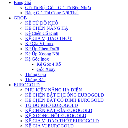
Bảng Giá
Giá Tủ Bếp Gỗ – Giá Tủ Bếp Nhựa
Bảng Giá Thi Công Nội Thất
GROB
KỆ TỦ ĐỒ KHÔ
KỆ CHÉN NÂNG HẠ
Kệ Chén Cố Định
KỆ GIA VỊ DAO THỚT
Kệ Gia Vị Inox
Kệ Úp Chén Dưới
Kệ Úp Xoong Nồi
Kệ Góc Inox
Kệ Góc 4 Rổ
Góc Xoay
Thùng Gạo
Thùng Rác
EUROGOLD
PHỤ KIỆN NÂNG HẠ ĐIỆN
KỆ CHÉN BÁT DI ĐỘNG EUROGOLD
KỆ CHÉN BÁT CỐ ĐỊNH EUROGOLD
TỦ ĐỒ KHÔ EUROGOLD
KỆ CHÉN BÁT ĐĨA EUROGOLD
KỆ XOONG NỒI EUROGOLD
KỆ GIA VỊ DAO THỚT EUROGOLD
KỆ GIA VỊ EUROGOLD