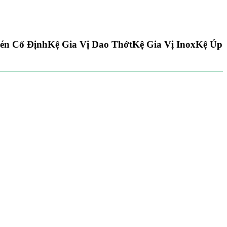
én Cố Định
Kệ Gia Vị Dao Thớt
Kệ Gia Vị Inox
Kệ Úp