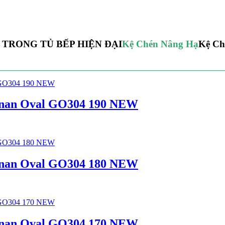
 TRONG TỦ BẾP HIỆN ĐẠI
Kệ Chén Nâng Hạ
Kệ Ch
04 nan Oval GO304 190 NEW
04 nan Oval GO304 180 NEW
04 nan Oval GO304 170 NEW