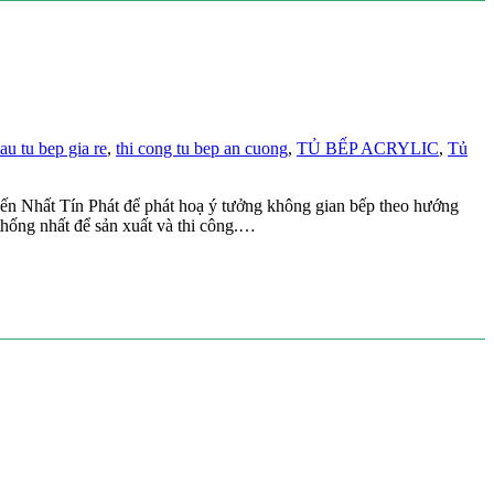
u tu bep gia re
,
thi cong tu bep an cuong
,
TỦ BẾP ACRYLIC
,
Tủ
đến Nhất Tín Phát để phát hoạ ý tưởng không gian bếp theo hướng
 thống nhất để sản xuất và thi công.…