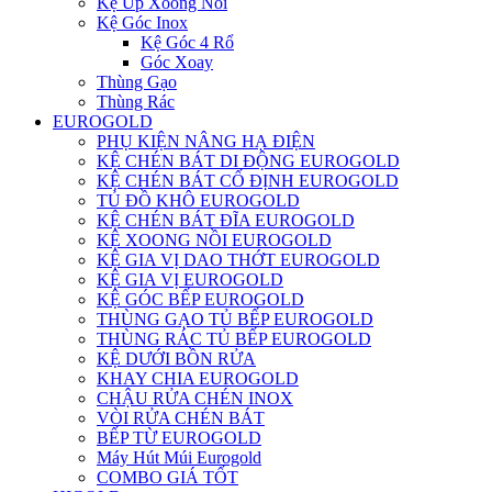
Kệ Úp Xoong Nồi
Kệ Góc Inox
Kệ Góc 4 Rổ
Góc Xoay
Thùng Gạo
Thùng Rác
EUROGOLD
PHỤ KIỆN NÂNG HẠ ĐIỆN
KỆ CHÉN BÁT DI ĐỘNG EUROGOLD
KỆ CHÉN BÁT CỐ ĐỊNH EUROGOLD
TỦ ĐỒ KHÔ EUROGOLD
KỆ CHÉN BÁT ĐĨA EUROGOLD
KỆ XOONG NỒI EUROGOLD
KỆ GIA VỊ DAO THỚT EUROGOLD
KỆ GIA VỊ EUROGOLD
KỆ GÓC BẾP EUROGOLD
THÙNG GẠO TỦ BẾP EUROGOLD
THÙNG RÁC TỦ BẾP EUROGOLD
KỆ DƯỚI BỒN RỬA
KHAY CHIA EUROGOLD
CHẬU RỬA CHÉN INOX
VÒI RỬA CHÉN BÁT
BẾP TỪ EUROGOLD
Máy Hút Múi Eurogold
COMBO GIÁ TỐT