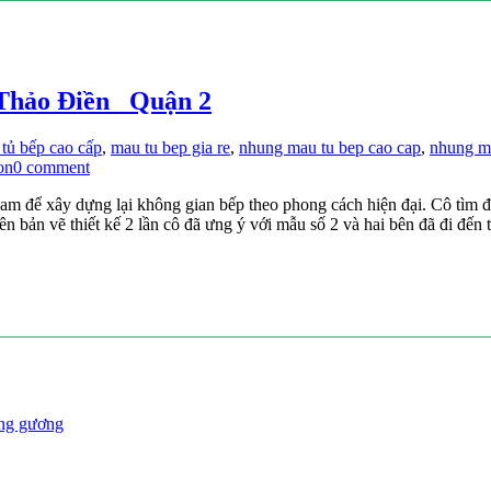
 Thảo Điền _Quận 2
tủ bếp cao cấp
,
mau tu bep gia re
,
nhung mau tu bep cao cap
,
nhung ma
gon
0 comment
Nam để xây dựng lại không gian bếp theo phong cách hiện đại. Cô tìm 
lên bản vẽ thiết kế 2 lần cô đã ưng ý với mẫu số 2 và hai bên đã đi đến
óng gương