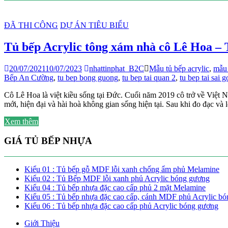
ĐÃ THI CÔNG
DỰ ÁN TIÊU BIỂU
Tủ bếp Acrylic tông xám nhà cô Lê Hoa –
20/07/2021
10/07/2023
nhattinphat_B2C
Mẫu tủ bếp acrylic
,
mẫu 
Bếp An Cường
,
tu bep bong guong
,
tu bep tai quan 2
,
tu bep tai sai 
Cô Lê Hoa là việt kiều sống tại Đức. Cuối năm 2019 cô trở về Việt 
mới, hiện đại và hài hoà không gian sống hiện tại. Sau khi đo đạc và 
Xem thêm
GIÁ TỦ BẾP NHỰA
Kiểu 01 : Tủ bếp gỗ MDF lỗi xanh chống ẩm phủ Melamine
Kiểu 02 : Tủ Bếp MDF lỗi xanh phủ Acrylic bóng gương
Kiểu 04 : Tủ bếp nhựa đặc cao cấp phủ 2 mặt Melamine
Kiểu 05 : Tủ bếp nhựa đặc cao cấp, cánh MDF phủ Acrylic b
Kiểu 06 : Tủ bếp nhựa đặc cao cấp phủ Acrylic bóng gương
Giới Thiệu