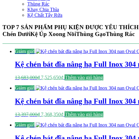
Thùng Rác
Khay Chia Thìa
Kệ Chất Tẩy Rửa
TOP 7 SẢN PHẨM PHỤ KIỆN ĐƯỢC YÊU THÍCH
Chén Dưới
Kệ Úp Xoong Nồi
Thùng Gạo
Thùng Rác
Giảm giá!
Kệ chén bát đĩa nâng hạ Full Inox 3
Giá
Giá
13,683,000
₫
7,525,650
₫
Thêm vào giỏ hàng
gốc
hiện
Giảm giá!
là:
tại
13,683,000₫.
là:
7,525,650₫.
Kệ chén bát đĩa nâng hạ Full Inox 3
Giá
Giá
13,397,000
₫
7,368,350
₫
Thêm vào giỏ hàng
gốc
hiện
Giảm giá!
là:
tại
13,397,000₫.
là:
7,368,350₫.
Kệ chén bát đĩa nâng hạ Full Inox 3