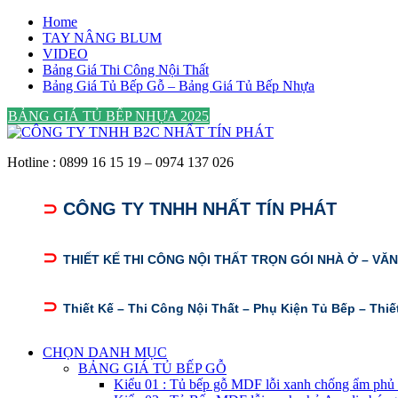
Skip
Home
to
TAY NÂNG BLUM
content
VIDEO
Bảng Giá Thi Công Nội Thất
Bảng Giá Tủ Bếp Gỗ – Bảng Giá Tủ Bếp Nhựa
BẢNG GIÁ TỦ BẾP NHỰA 2025
Hotline : 0899 16 15 19 – 0974 137 026
⊃
CÔNG TY TNHH NHẤT TÍN PHÁT
⊃
THIẾT KẾ THI CÔNG NỘI THẤT TRỌN GÓI NHÀ Ở – VĂ
⊃
Thiết Kế – Thi Công Nội Thất – Phụ Kiện Tủ Bếp – Thiế
CHỌN DANH MỤC
BẢNG GIÁ TỦ BẾP GỖ
Kiểu 01 : Tủ bếp gỗ MDF lỗi xanh chống ẩm phủ