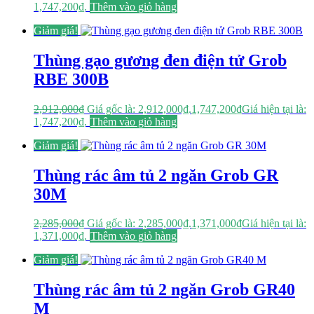
1,747,200₫.
Thêm vào giỏ hàng
Giảm giá!
Thùng gạo gương đen điện tử Grob
RBE 300B
2,912,000
₫
Giá gốc là: 2,912,000₫.
1,747,200
₫
Giá hiện tại là:
1,747,200₫.
Thêm vào giỏ hàng
Giảm giá!
Thùng rác âm tủ 2 ngăn Grob GR
30M
2,285,000
₫
Giá gốc là: 2,285,000₫.
1,371,000
₫
Giá hiện tại là:
1,371,000₫.
Thêm vào giỏ hàng
Giảm giá!
Thùng rác âm tủ 2 ngăn Grob GR40
M