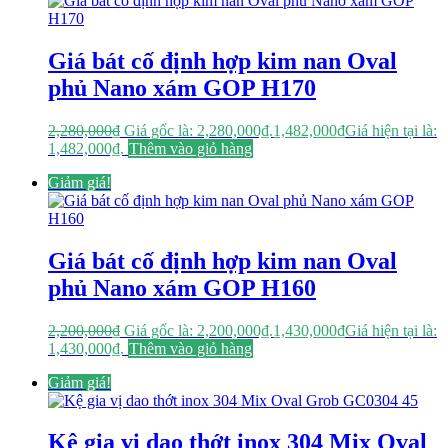
Giá bát cố định hợp kim nan Oval
phủ Nano xám GOP H170
2,280,000
₫
Giá gốc là: 2,280,000₫.
1,482,000
₫
Giá hiện tại là:
1,482,000₫.
Thêm vào giỏ hàng
Giảm giá!
Giá bát cố định hợp kim nan Oval
phủ Nano xám GOP H160
2,200,000
₫
Giá gốc là: 2,200,000₫.
1,430,000
₫
Giá hiện tại là:
1,430,000₫.
Thêm vào giỏ hàng
Giảm giá!
Kệ gia vị dao thớt inox 304 Mix Oval