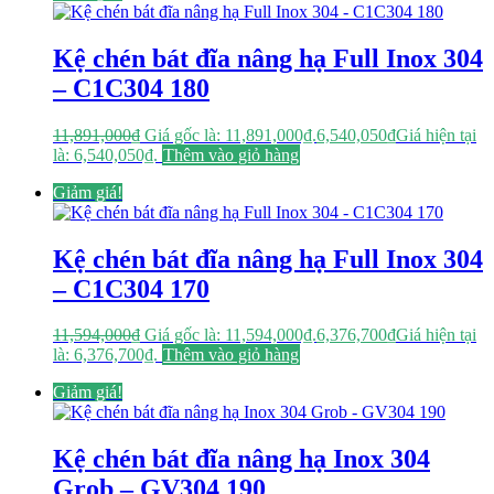
Kệ chén bát đĩa nâng hạ Full Inox 304
– C1C304 180
11,891,000
₫
Giá gốc là: 11,891,000₫.
6,540,050
₫
Giá hiện tại
là: 6,540,050₫.
Thêm vào giỏ hàng
Giảm giá!
Kệ chén bát đĩa nâng hạ Full Inox 304
– C1C304 170
11,594,000
₫
Giá gốc là: 11,594,000₫.
6,376,700
₫
Giá hiện tại
là: 6,376,700₫.
Thêm vào giỏ hàng
Giảm giá!
Kệ chén bát đĩa nâng hạ Inox 304
Grob – GV304 190