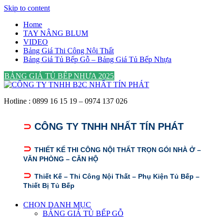
Skip to content
Home
TAY NÂNG BLUM
VIDEO
Bảng Giá Thi Công Nội Thất
Bảng Giá Tủ Bếp Gỗ – Bảng Giá Tủ Bếp Nhựa
BẢNG GIÁ TỦ BẾP NHỰA 2025
Hotline : 0899 16 15 19 – 0974 137 026
⊃
CÔNG TY TNHH NHẤT TÍN PHÁT
⊃
THIẾT KẾ THI CÔNG NỘI THẤT TRỌN GÓI NHÀ Ở –
VĂN PHÒNG – CĂN HỘ
⊃
Thiết Kế – Thi Công Nội Thất – Phụ Kiện Tủ Bếp –
Thiết Bị Tủ Bếp
CHỌN DANH MỤC
BẢNG GIÁ TỦ BẾP GỖ