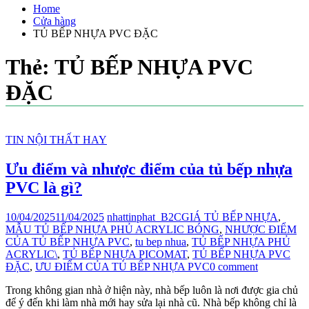
Home
Cửa hàng
TỦ BẾP NHỰA PVC ĐẶC
Thẻ:
TỦ BẾP NHỰA PVC
ĐẶC
TIN NỘI THẤT HAY
Ưu điểm và nhược điểm của tủ bếp nhựa
PVC là gì?
10/04/2025
11/04/2025
nhattinphat_B2C
GIÁ TỦ BẾP NHỰA
,
MẪU TỦ BẾP NHỰA PHỦ ACRYLIC BÓNG
,
NHƯỢC ĐIỂM
CỦA TỦ BẾP NHỰA PVC
,
tu bep nhua
,
TỦ BẾP NHỰA PHỦ
ACRYLIC\
,
TỦ BẾP NHỰA PICOMAT
,
TỦ BẾP NHỰA PVC
ĐẶC
,
ƯU ĐIỂM CỦA TỦ BẾP NHỰA PVC
0 comment
Trong không gian nhà ở hiện này, nhà bếp luôn là nơi được gia chủ
để ý đến khi làm nhà mới hay sửa lại nhà cũ. Nhà bếp không chỉ là