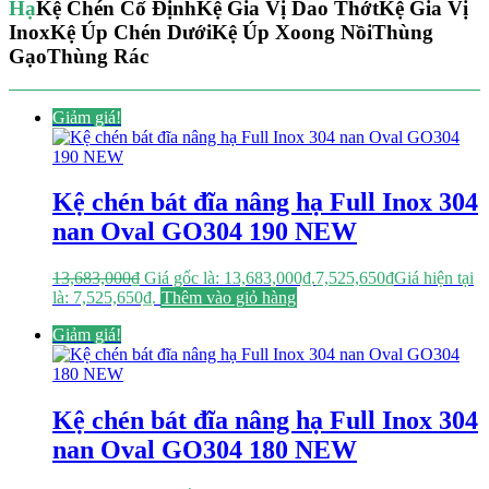
Hạ
Kệ Chén Cố Định
Kệ Gia Vị Dao Thớt
Kệ Gia Vị
Inox
Kệ Úp Chén Dưới
Kệ Úp Xoong Nồi
Thùng
Gạo
Thùng Rác
Giảm giá!
Kệ chén bát đĩa nâng hạ Full Inox 304
nan Oval GO304 190 NEW
13,683,000
₫
Giá gốc là: 13,683,000₫.
7,525,650
₫
Giá hiện tại
là: 7,525,650₫.
Thêm vào giỏ hàng
Giảm giá!
Kệ chén bát đĩa nâng hạ Full Inox 304
nan Oval GO304 180 NEW