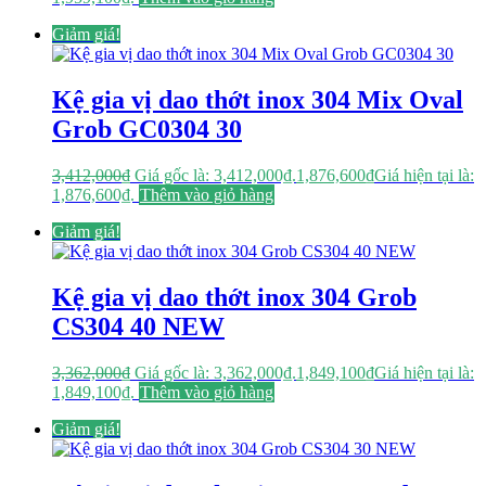
Giảm giá!
Kệ gia vị dao thớt inox 304 Mix Oval
Grob GC0304 30
3,412,000
₫
Giá gốc là: 3,412,000₫.
1,876,600
₫
Giá hiện tại là:
1,876,600₫.
Thêm vào giỏ hàng
Giảm giá!
Kệ gia vị dao thớt inox 304 Grob
CS304 40 NEW
3,362,000
₫
Giá gốc là: 3,362,000₫.
1,849,100
₫
Giá hiện tại là:
1,849,100₫.
Thêm vào giỏ hàng
Giảm giá!