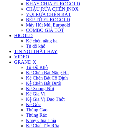
KHAY CHIA EUROGOLD
CHẬU RỬA CHÉN INOX
VÒI RỬA CHÉN BÁT
BẾP TỪ EUROGOLD
Máy Hút Múi Eurogold
COMBO GIÁ TỐT
HIGOLD
Kệ chén nâng hạ
Tủ đồ khô
TIN NỘI THẤT HAY
VIDEO
GRAND X
Tủ Đồ Khô
Kệ Chén Bát Nâng Hạ
Kệ Chén Bát Cố Định
Kệ Chén Bát Dưới
Kệ Xoong Nồi
Kệ Gia Vị
Kệ Gia Vị Dao Thớt
Kệ Góc
Thùng Gạo
Thùng Rác
Khay Chia Thìa
Kệ Chất Tẩy Rửa