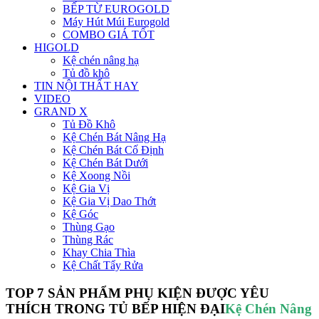
BẾP TỪ EUROGOLD
Máy Hút Múi Eurogold
COMBO GIÁ TỐT
HIGOLD
Kệ chén nâng hạ
Tủ đồ khô
TIN NỘI THẤT HAY
VIDEO
GRAND X
Tủ Đồ Khô
Kệ Chén Bát Nâng Hạ
Kệ Chén Bát Cố Định
Kệ Chén Bát Dưới
Kệ Xoong Nồi
Kệ Gia Vị
Kệ Gia Vị Dao Thớt
Kệ Góc
Thùng Gạo
Thùng Rác
Khay Chia Thìa
Kệ Chất Tẩy Rửa
TOP 7 SẢN PHẨM PHỤ KIỆN ĐƯỢC YÊU
THÍCH TRONG TỦ BẾP HIỆN ĐẠI
Kệ Chén Nâng