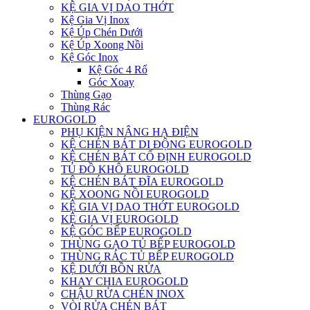
KỆ GIA VỊ DAO THỚT
Kệ Gia Vị Inox
Kệ Úp Chén Dưới
Kệ Úp Xoong Nồi
Kệ Góc Inox
Kệ Góc 4 Rổ
Góc Xoay
Thùng Gạo
Thùng Rác
EUROGOLD
PHỤ KIỆN NÂNG HẠ ĐIỆN
KỆ CHÉN BÁT DI ĐỘNG EUROGOLD
KỆ CHÉN BÁT CỐ ĐỊNH EUROGOLD
TỦ ĐỒ KHÔ EUROGOLD
KỆ CHÉN BÁT ĐĨA EUROGOLD
KỆ XOONG NỒI EUROGOLD
KỆ GIA VỊ DAO THỚT EUROGOLD
KỆ GIA VỊ EUROGOLD
KỆ GÓC BẾP EUROGOLD
THÙNG GẠO TỦ BẾP EUROGOLD
THÙNG RÁC TỦ BẾP EUROGOLD
KỆ DƯỚI BỒN RỬA
KHAY CHIA EUROGOLD
CHẬU RỬA CHÉN INOX
VÒI RỬA CHÉN BÁT