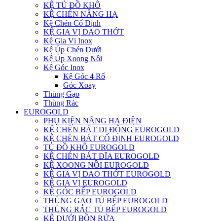
KỆ TỦ ĐỒ KHÔ
KỆ CHÉN NÂNG HẠ
Kệ Chén Cố Định
KỆ GIA VỊ DAO THỚT
Kệ Gia Vị Inox
Kệ Úp Chén Dưới
Kệ Úp Xoong Nồi
Kệ Góc Inox
Kệ Góc 4 Rổ
Góc Xoay
Thùng Gạo
Thùng Rác
EUROGOLD
PHỤ KIỆN NÂNG HẠ ĐIỆN
KỆ CHÉN BÁT DI ĐỘNG EUROGOLD
KỆ CHÉN BÁT CỐ ĐỊNH EUROGOLD
TỦ ĐỒ KHÔ EUROGOLD
KỆ CHÉN BÁT ĐĨA EUROGOLD
KỆ XOONG NỒI EUROGOLD
KỆ GIA VỊ DAO THỚT EUROGOLD
KỆ GIA VỊ EUROGOLD
KỆ GÓC BẾP EUROGOLD
THÙNG GẠO TỦ BẾP EUROGOLD
THÙNG RÁC TỦ BẾP EUROGOLD
KỆ DƯỚI BỒN RỬA