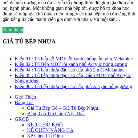
nơi để nấu nướng mà còn là yếu tố phong thủy để giúp gia đình ấm
no, hạnh phúc. Một không gian nhà bếp tốt, được bố trí khoa học
đúng sẽ giúp gia chủ thuận tiện trong việc nhà bếp, mà còn tăng tính
gắn kết giữa các thành viên gia đình với nhau. Và một sản…
Xem thêm
GIÁ TỦ BẾP NHỰA
Kiểu 01 : Tủ bếp gỗ MDF lỗi xanh chống ẩm phủ Melamine
Kiểu 02 : Tủ Bếp MDF lỗi xanh phủ Acrylic bóng gương
Kiểu 04 : Tủ bếp nhựa đặc cao cấp phủ 2 mặt Melamine
Kiểu 05 : Tủ bếp nhựa đặc cao cấp, cánh MDF phủ Acrylic
bóng gương
Kiểu 06 : Tủ bếp nhựa đặc cao cấp phủ Acrylic bóng gương
Giới Thiệu
Bảng Giá
Giá Tủ Bếp Gỗ – Giá Tủ Bếp Nhựa
Bảng Giá Thi Công Nội Thất
GROB
KỆ TỦ ĐỒ KHÔ
KỆ CHÉN NÂNG HẠ
Kệ Chén Cố Định