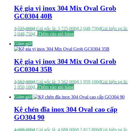
Kệ gia vị inox 304 Mix Oval Grob
GC0304 40B
3,725,000
₫
Giá gốc là: 3,725,000₫.
2,048,750
₫
Giá hiện tại là:
2,048,750₫.
Thêm vào giỏ hàng
Giảm giá!
Kệ gia vị inox 304 Mix Oval Grob
GC0304 35B
3,562,000
₫
Giá gốc là: 3,562,000₫.
1,959,100
₫
Giá hiện tại là:
1,959,100₫.
Thêm vào giỏ hàng
Giảm giá!
Kệ chén đĩa inox 304 Oval cao cấp
GO304 90
4,688,000
₫
Giá gốc là: 4,688,000₫.
2,812,800
₫
Giá hiện tại là: