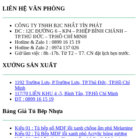
LIÊN HỆ VĂN PHÒNG
CÔNG TY TNHH B2C NHẤT TÍN PHÁT
ĐC : 12C ĐƯỜNG 6 – KP4 – P.HIỆP BÌNH CHÁNH –
TP.THỦ ĐỨC – TP.HỒ CHÍ MINH
Hotline & Zalo 1 : 0899 16 15 19
Hotline & Zalo 2 : 0974 137 026
Giờ làm việc : 8h -17h. Từ T2 – T7. CN đặt lịch hẹn trước.
XƯỞNG SẢN XUẤT
1192 Trường Lưu, P.Trường Lưu, TP.Thủ Đức, TP.Hồ Chí
Minh
117/70 LIÊN KHU 4 -5, Bình Tân, TP.Hồ Chí Minh
ĐT : 0899 16 15 19
Bảng Giá Tủ Bếp Nhựa
Kiểu 01 : Tủ bếp gỗ MDF lỗi xanh chống ẩm phủ Melamine
Kiểu 02 : Tủ Bếp MDF lỗi xanh phủ Acrylic bóng gương