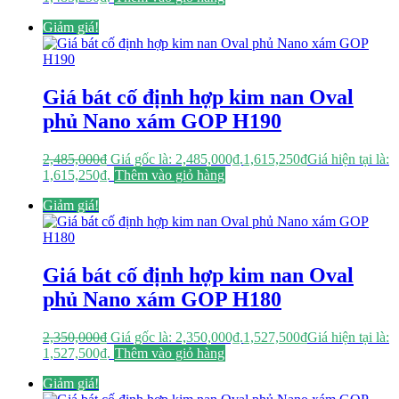
Giảm giá!
Giá bát cố định hợp kim nan Oval
phủ Nano xám GOP H190
2,485,000
₫
Giá gốc là: 2,485,000₫.
1,615,250
₫
Giá hiện tại là:
1,615,250₫.
Thêm vào giỏ hàng
Giảm giá!
Giá bát cố định hợp kim nan Oval
phủ Nano xám GOP H180
2,350,000
₫
Giá gốc là: 2,350,000₫.
1,527,500
₫
Giá hiện tại là:
1,527,500₫.
Thêm vào giỏ hàng
Giảm giá!