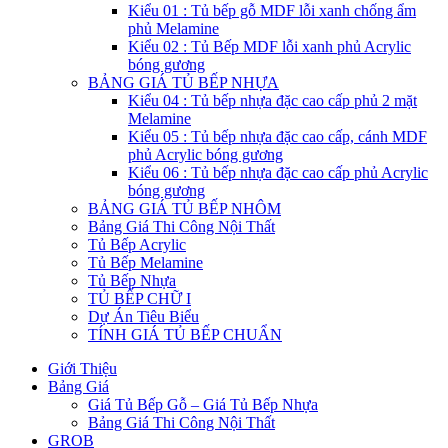
Kiểu 01 : Tủ bếp gỗ MDF lỗi xanh chống ẩm
phủ Melamine
Kiểu 02 : Tủ Bếp MDF lỗi xanh phủ Acrylic
bóng gương
BẢNG GIÁ TỦ BẾP NHỰA
Kiểu 04 : Tủ bếp nhựa đặc cao cấp phủ 2 mặt
Melamine
Kiểu 05 : Tủ bếp nhựa đặc cao cấp, cánh MDF
phủ Acrylic bóng gương
Kiểu 06 : Tủ bếp nhựa đặc cao cấp phủ Acrylic
bóng gương
BẢNG GIÁ TỦ BẾP NHÔM
Bảng Giá Thi Công Nội Thất
Tủ Bếp Acrylic
Tủ Bếp Melamine
Tủ Bếp Nhựa
TỦ BẾP CHỮ I
Dự Án Tiêu Biểu
TÍNH GIÁ TỦ BẾP CHUẨN
Giới Thiệu
Bảng Giá
Giá Tủ Bếp Gỗ – Giá Tủ Bếp Nhựa
Bảng Giá Thi Công Nội Thất
GROB