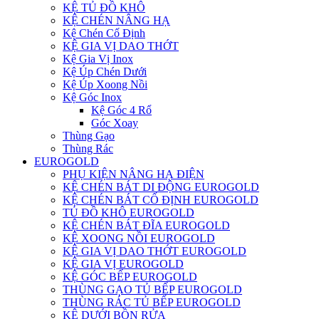
KỆ TỦ ĐỒ KHÔ
KỆ CHÉN NÂNG HẠ
Kệ Chén Cố Định
KỆ GIA VỊ DAO THỚT
Kệ Gia Vị Inox
Kệ Úp Chén Dưới
Kệ Úp Xoong Nồi
Kệ Góc Inox
Kệ Góc 4 Rổ
Góc Xoay
Thùng Gạo
Thùng Rác
EUROGOLD
PHỤ KIỆN NÂNG HẠ ĐIỆN
KỆ CHÉN BÁT DI ĐỘNG EUROGOLD
KỆ CHÉN BÁT CỐ ĐỊNH EUROGOLD
TỦ ĐỒ KHÔ EUROGOLD
KỆ CHÉN BÁT ĐĨA EUROGOLD
KỆ XOONG NỒI EUROGOLD
KỆ GIA VỊ DAO THỚT EUROGOLD
KỆ GIA VỊ EUROGOLD
KỆ GÓC BẾP EUROGOLD
THÙNG GẠO TỦ BẾP EUROGOLD
THÙNG RÁC TỦ BẾP EUROGOLD
KỆ DƯỚI BỒN RỬA