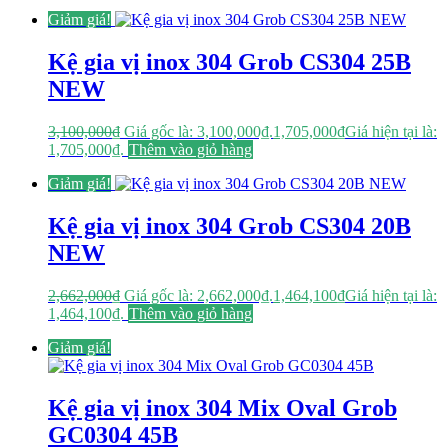
Giảm giá!
Kệ gia vị inox 304 Grob CS304 25B
NEW
3,100,000
₫
Giá gốc là: 3,100,000₫.
1,705,000
₫
Giá hiện tại là:
1,705,000₫.
Thêm vào giỏ hàng
Giảm giá!
Kệ gia vị inox 304 Grob CS304 20B
NEW
2,662,000
₫
Giá gốc là: 2,662,000₫.
1,464,100
₫
Giá hiện tại là:
1,464,100₫.
Thêm vào giỏ hàng
Giảm giá!
Kệ gia vị inox 304 Mix Oval Grob
GC0304 45B