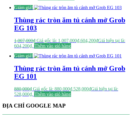
Giảm giá!
Thùng rác tròn ăm tủ cánh mở Grob
EG 103
1,007,000
₫
Giá gốc là: 1,007,000₫.
604,200
₫
Giá hiện tại là:
604,200₫.
Thêm vào giỏ hàng
Giảm giá!
Thùng rác tròn ăm tủ cánh mở Grob
EG 101
880,000
₫
Giá gốc là: 880,000₫.
528,000
₫
Giá hiện tại là:
528,000₫.
Thêm vào giỏ hàng
ĐỊA CHỈ GOOGLE MAP