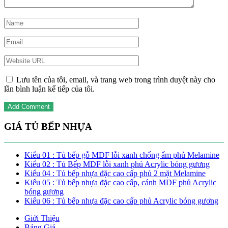
Lưu tên của tôi, email, và trang web trong trình duyệt này cho
lần bình luận kế tiếp của tôi.
GIÁ TỦ BẾP NHỰA
Kiểu 01 : Tủ bếp gỗ MDF lỗi xanh chống ẩm phủ Melamine
Kiểu 02 : Tủ Bếp MDF lỗi xanh phủ Acrylic bóng gương
Kiểu 04 : Tủ bếp nhựa đặc cao cấp phủ 2 mặt Melamine
Kiểu 05 : Tủ bếp nhựa đặc cao cấp, cánh MDF phủ Acrylic
bóng gương
Kiểu 06 : Tủ bếp nhựa đặc cao cấp phủ Acrylic bóng gương
Giới Thiệu
Bảng Giá