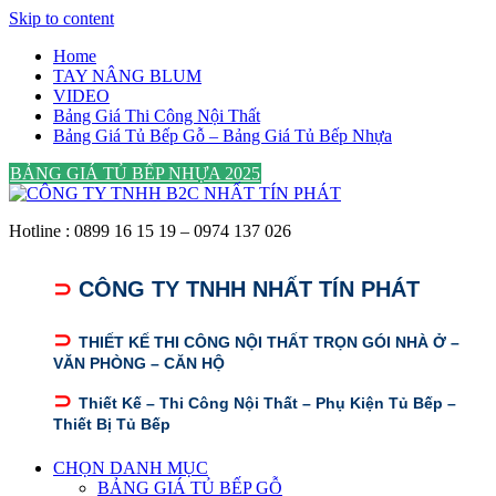
Skip to content
Home
TAY NÂNG BLUM
VIDEO
Bảng Giá Thi Công Nội Thất
Bảng Giá Tủ Bếp Gỗ – Bảng Giá Tủ Bếp Nhựa
BẢNG GIÁ TỦ BẾP NHỰA 2025
Hotline : 0899 16 15 19 – 0974 137 026
⊃
CÔNG TY TNHH NHẤT TÍN PHÁT
⊃
THIẾT KẾ THI CÔNG NỘI THẤT TRỌN GÓI NHÀ Ở –
VĂN PHÒNG – CĂN HỘ
⊃
Thiết Kế – Thi Công Nội Thất – Phụ Kiện Tủ Bếp –
Thiết Bị Tủ Bếp
CHỌN DANH MỤC
BẢNG GIÁ TỦ BẾP GỖ