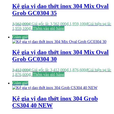
Kệ gia vị dao thớt inox 304 Mix Oval
Grob GC0304 35
3,562,000
₫
Giá gốc là: 3,562,000₫.
1,959,100
₫
Giá hiện tại là:
1,959,100₫.
Thêm vào giỏ hàng
Giảm giá!
Kệ gia vị dao thớt inox 304 Mix Oval
Grob GC0304 30
3,412,000
₫
Giá gốc là: 3,412,000₫.
1,876,600
₫
Giá hiện tại là:
1,876,600₫.
Thêm vào giỏ hàng
Giảm giá!
Kệ gia vị dao thớt inox 304 Grob
CS304 40 NEW