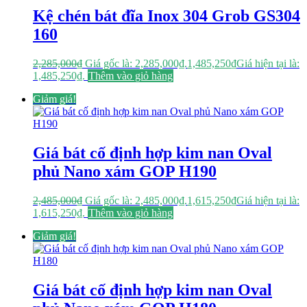
Kệ chén bát đĩa Inox 304 Grob GS304
160
2,285,000
₫
Giá gốc là: 2,285,000₫.
1,485,250
₫
Giá hiện tại là:
1,485,250₫.
Thêm vào giỏ hàng
Giảm giá!
Giá bát cố định hợp kim nan Oval
phủ Nano xám GOP H190
2,485,000
₫
Giá gốc là: 2,485,000₫.
1,615,250
₫
Giá hiện tại là:
1,615,250₫.
Thêm vào giỏ hàng
Giảm giá!
Giá bát cố định hợp kim nan Oval