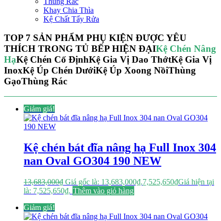
Thùng Rác
Khay Chia Thìa
Kệ Chất Tẩy Rửa
TOP 7 SẢN PHẨM PHỤ KIỆN ĐƯỢC YÊU
THÍCH TRONG TỦ BẾP HIỆN ĐẠI
Kệ Chén Nâng
Hạ
Kệ Chén Cố Định
Kệ Gia Vị Dao Thớt
Kệ Gia Vị
Inox
Kệ Úp Chén Dưới
Kệ Úp Xoong Nồi
Thùng
Gạo
Thùng Rác
Giảm giá!
Kệ chén bát đĩa nâng hạ Full Inox 304
nan Oval GO304 190 NEW
13,683,000
₫
Giá gốc là: 13,683,000₫.
7,525,650
₫
Giá hiện tại
là: 7,525,650₫.
Thêm vào giỏ hàng
Giảm giá!