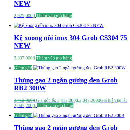
NEW
2,925,000
₫
Thêm vào giỏ hàng
Kệ xoong nồi inox 304 Grob CS304 75
NEW
2,837,000
₫
Thêm vào giỏ hàng
Giảm giá!
Thùng gạo 2 ngăn gương đen Grob
RB2 300W
3,412,000
₫
Giá gốc là: 3,412,000₫.
2,047,200
₫
Giá hiện tại là:
2,047,200₫.
Thêm vào giỏ hàng
Giảm giá!
Thùng gạo 2 ngăn gương đen Grob