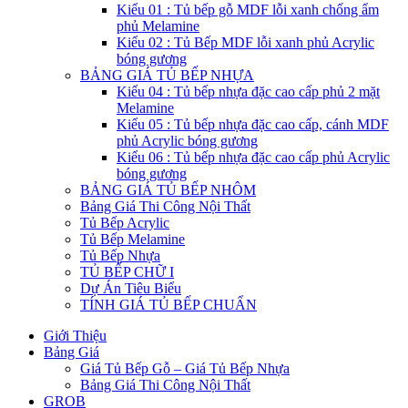
Kiểu 01 : Tủ bếp gỗ MDF lỗi xanh chống ẩm
phủ Melamine
Kiểu 02 : Tủ Bếp MDF lỗi xanh phủ Acrylic
bóng gương
BẢNG GIÁ TỦ BẾP NHỰA
Kiểu 04 : Tủ bếp nhựa đặc cao cấp phủ 2 mặt
Melamine
Kiểu 05 : Tủ bếp nhựa đặc cao cấp, cánh MDF
phủ Acrylic bóng gương
Kiểu 06 : Tủ bếp nhựa đặc cao cấp phủ Acrylic
bóng gương
BẢNG GIÁ TỦ BẾP NHÔM
Bảng Giá Thi Công Nội Thất
Tủ Bếp Acrylic
Tủ Bếp Melamine
Tủ Bếp Nhựa
TỦ BẾP CHỮ I
Dự Án Tiêu Biểu
TÍNH GIÁ TỦ BẾP CHUẨN
Giới Thiệu
Bảng Giá
Giá Tủ Bếp Gỗ – Giá Tủ Bếp Nhựa
Bảng Giá Thi Công Nội Thất
GROB