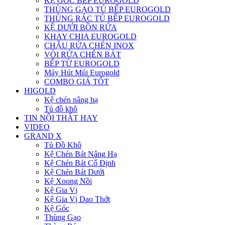
KỆ GÓC BẾP EUROGOLD
THÙNG GẠO TỦ BẾP EUROGOLD
THÙNG RÁC TỦ BẾP EUROGOLD
KỆ DƯỚI BỒN RỬA
KHAY CHIA EUROGOLD
CHẬU RỬA CHÉN INOX
VÒI RỬA CHÉN BÁT
BẾP TỪ EUROGOLD
Máy Hút Múi Eurogold
COMBO GIÁ TỐT
HIGOLD
Kệ chén nâng hạ
Tủ đồ khô
TIN NỘI THẤT HAY
VIDEO
GRAND X
Tủ Đồ Khô
Kệ Chén Bát Nâng Hạ
Kệ Chén Bát Cố Định
Kệ Chén Bát Dưới
Kệ Xoong Nồi
Kệ Gia Vị
Kệ Gia Vị Dao Thớt
Kệ Góc
Thùng Gạo