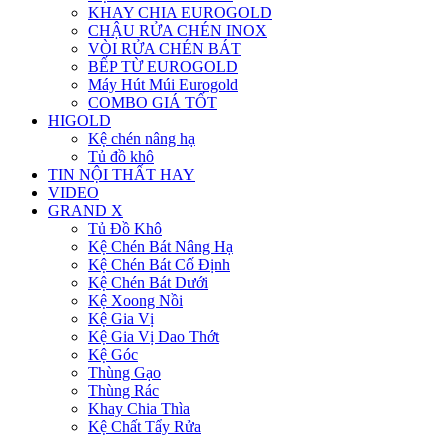
KHAY CHIA EUROGOLD
CHẬU RỬA CHÉN INOX
VÒI RỬA CHÉN BÁT
BẾP TỪ EUROGOLD
Máy Hút Múi Eurogold
COMBO GIÁ TỐT
HIGOLD
Kệ chén nâng hạ
Tủ đồ khô
TIN NỘI THẤT HAY
VIDEO
GRAND X
Tủ Đồ Khô
Kệ Chén Bát Nâng Hạ
Kệ Chén Bát Cố Định
Kệ Chén Bát Dưới
Kệ Xoong Nồi
Kệ Gia Vị
Kệ Gia Vị Dao Thớt
Kệ Góc
Thùng Gạo
Thùng Rác
Khay Chia Thìa
Kệ Chất Tẩy Rửa