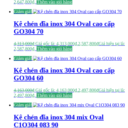
2,647,800₫.
Thêm vào giỏ hàng
Giảm giá!
Kệ chén đĩa inox 304 Oval cao cấp
GO304 70
4,313,000
₫
Giá gốc là: 4,313,000₫.
2,587,800
₫
Giá hiện tại là:
2,587,800₫.
Thêm vào giỏ hàng
Giảm giá!
Kệ chén đĩa inox 304 Oval cao cấp
GO304 60
4,163,000
₫
Giá gốc là: 4,163,000₫.
2,497,800
₫
Giá hiện tại là:
2,497,800₫.
Thêm vào giỏ hàng
Giảm giá!
Kệ chén đĩa inox 304 mix Oval
C1O304 083 90