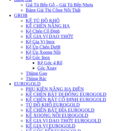
Giá Tủ Bếp Gỗ – Giá Tủ Bếp Nhựa
Bảng Giá Thi Công Nội Thất
GROB
KỆ TỦ ĐỒ KHÔ
KỆ CHÉN NÂNG HẠ
Kệ Chén Cố Định
KỆ GIA VỊ DAO THỚT
Kệ Gia Vị Inox
Kệ Úp Chén Dưới
Kệ Úp Xoong Nồi
Kệ Góc Inox
Kệ Góc 4 Rổ
Góc Xoay
Thùng Gạo
Thùng Rác
EUROGOLD
PHỤ KIỆN NÂNG HẠ ĐIỆN
KỆ CHÉN BÁT DI ĐỘNG EUROGOLD
KỆ CHÉN BÁT CỐ ĐỊNH EUROGOLD
TỦ ĐỒ KHÔ EUROGOLD
KỆ CHÉN BÁT ĐĨA EUROGOLD
KỆ XOONG NỒI EUROGOLD
KỆ GIA VỊ DAO THỚT EUROGOLD
KỆ GIA VỊ EUROGOLD