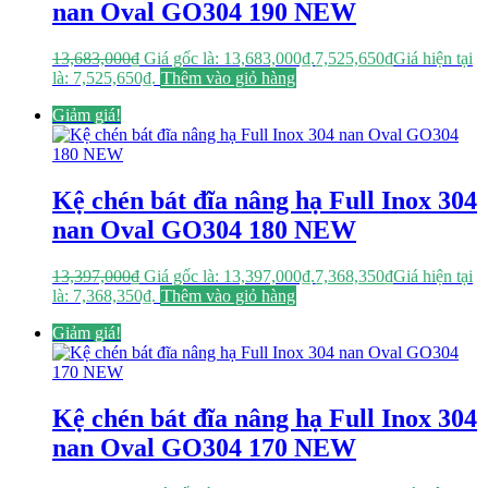
nan Oval GO304 190 NEW
13,683,000
₫
Giá gốc là: 13,683,000₫.
7,525,650
₫
Giá hiện tại
là: 7,525,650₫.
Thêm vào giỏ hàng
Giảm giá!
Kệ chén bát đĩa nâng hạ Full Inox 304
nan Oval GO304 180 NEW
13,397,000
₫
Giá gốc là: 13,397,000₫.
7,368,350
₫
Giá hiện tại
là: 7,368,350₫.
Thêm vào giỏ hàng
Giảm giá!
Kệ chén bát đĩa nâng hạ Full Inox 304
nan Oval GO304 170 NEW