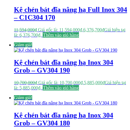
Kệ chén bát đĩa nâng hạ Full Inox 304
– C1C304 170
11,594,000
₫
Giá gốc là: 11,594,000₫.
6,376,700
₫
Giá hiện tại
là: 6,376,700₫.
Thêm vào giỏ hàng
Giảm giá!
Kệ chén bát đĩa nâng hạ Inox 304
Grob – GV304 190
10,700,000
₫
Giá gốc là: 10,700,000₫.
5,885,000
₫
Giá hiện tại
là: 5,885,000₫.
Thêm vào giỏ hàng
Giảm giá!
Kệ chén bát đĩa nâng hạ Inox 304
Grob – GV304 180