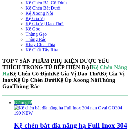
Kệ Chén Bát Cố Định
Kệ Chén Bát Dưới
Kệ Xoong Nồi
Kệ Gia Vị
Kệ Gia Vị Dao Thớt
Kệ Góc
Thùng Gạo
Thùng Rác
Khay Chia Thìa
Kệ Chất Tẩy Rửa
TOP 7 SẢN PHẨM PHỤ KIỆN ĐƯỢC YÊU
THÍCH TRONG TỦ BẾP HIỆN ĐẠI
Kệ Chén Nâng
Hạ
Kệ Chén Cố Định
Kệ Gia Vị Dao Thớt
Kệ Gia Vị
Inox
Kệ Úp Chén Dưới
Kệ Úp Xoong Nồi
Thùng
Gạo
Thùng Rác
Giảm giá!
Kệ chén bát đĩa nâng hạ Full Inox 304