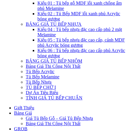
Kiểu 01 : Tủ bếp gỗ MDF lỗi xanh chống ẩm
phủ Melamine
Kiểu 02 : Tủ Bếp MDF lỗi xanh phủ Acrylic
bóng gương
BẢNG GIÁ TỦ BẾP NHỰA
Kiểu 04 : Tủ bếp nhựa đặc cao cấp phủ 2 mặt
Melamine
Kiểu 05 : Tủ bếp nhựa đặc cao cấp, cánh MDF
phủ Acrylic bóng gương
Kiểu 06 : Tủ bếp nhựa đặc cao cấp phủ Acrylic
bóng gương
BẢNG GIÁ TỦ BẾP NHÔM
Bảng Giá Thi Công Nội Thất
Tủ Bếp Acrylic
Tủ Bếp Melamine
Tủ Bếp Nhựa
TỦ BẾP CHỮ I
Dự Án Tiêu Biểu
TÍNH GIÁ TỦ BẾP CHUẨN
Giới Thiệu
Bảng Giá
Giá Tủ Bếp Gỗ – Giá Tủ Bếp Nhựa
Bảng Giá Thi Công Nội Thất
GROB