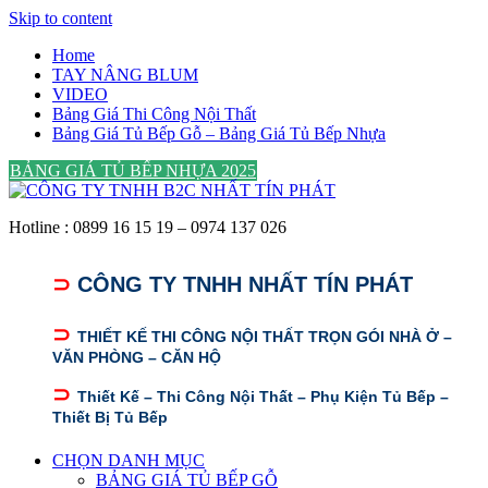
Skip to content
Home
TAY NÂNG BLUM
VIDEO
Bảng Giá Thi Công Nội Thất
Bảng Giá Tủ Bếp Gỗ – Bảng Giá Tủ Bếp Nhựa
BẢNG GIÁ TỦ BẾP NHỰA 2025
Hotline : 0899 16 15 19 – 0974 137 026
⊃
CÔNG TY TNHH NHẤT TÍN PHÁT
⊃
THIẾT KẾ THI CÔNG NỘI THẤT TRỌN GÓI NHÀ Ở –
VĂN PHÒNG – CĂN HỘ
⊃
Thiết Kế – Thi Công Nội Thất – Phụ Kiện Tủ Bếp –
Thiết Bị Tủ Bếp
CHỌN DANH MỤC
BẢNG GIÁ TỦ BẾP GỖ