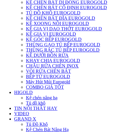
KỆ CHÉN BÁT DI ĐỘNG EUROGOLD
KỆ CHÉN BÁT CỐ ĐỊNH EUROGOLD
TỦ ĐỒ KHÔ EUROGOLD
KỆ CHÉN BÁT ĐĨA EUROGOLD
KỆ XOONG NỒI EUROGOLD
KỆ GIA VỊ DAO THỚT EUROGOLD
KỆ GIA VỊ EUROGOLD
KỆ GÓC BẾP EUROGOLD
THÙNG GẠO TỦ BẾP EUROGOLD
THÙNG RÁC TỦ BẾP EUROGOLD
KỆ DƯỚI BỒN RỬA
KHAY CHIA EUROGOLD
CHẬU RỬA CHÉN INOX
VÒI RỬA CHÉN BÁT
BẾP TỪ EUROGOLD
Máy Hút Múi Eurogold
COMBO GIÁ TỐT
HIGOLD
Kệ chén nâng hạ
Tủ đồ khô
TIN NỘI THẤT HAY
VIDEO
GRAND X
Tủ Đồ Khô
Kệ Chén Bát Nâng Hạ