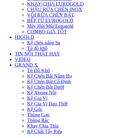
KHAY CHIA EUROGOLD
CHẬU RỬA CHÉN INOX
VÒI RỬA CHÉN BÁT
BẾP TỪ EUROGOLD
Máy Hút Múi Eurogold
COMBO GIÁ TỐT
HIGOLD
Kệ chén nâng hạ
Tủ đồ khô
TIN NỘI THẤT HAY
VIDEO
GRAND X
Tủ Đồ Khô
Kệ Chén Bát Nâng Hạ
Kệ Chén Bát Cố Định
Kệ Chén Bát Dưới
Kệ Xoong Nồi
Kệ Gia Vị
Kệ Gia Vị Dao Thớt
Kệ Góc
Thùng Gạo
Thùng Rác
Khay Chia Thìa
Kệ Chất Tẩy Rửa