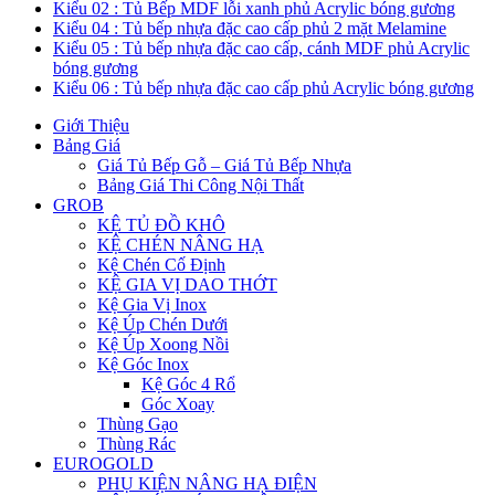
Kiểu 02 : Tủ Bếp MDF lỗi xanh phủ Acrylic bóng gương
Kiểu 04 : Tủ bếp nhựa đặc cao cấp phủ 2 mặt Melamine
Kiểu 05 : Tủ bếp nhựa đặc cao cấp, cánh MDF phủ Acrylic
bóng gương
Kiểu 06 : Tủ bếp nhựa đặc cao cấp phủ Acrylic bóng gương
Giới Thiệu
Bảng Giá
Giá Tủ Bếp Gỗ – Giá Tủ Bếp Nhựa
Bảng Giá Thi Công Nội Thất
GROB
KỆ TỦ ĐỒ KHÔ
KỆ CHÉN NÂNG HẠ
Kệ Chén Cố Định
KỆ GIA VỊ DAO THỚT
Kệ Gia Vị Inox
Kệ Úp Chén Dưới
Kệ Úp Xoong Nồi
Kệ Góc Inox
Kệ Góc 4 Rổ
Góc Xoay
Thùng Gạo
Thùng Rác
EUROGOLD
PHỤ KIỆN NÂNG HẠ ĐIỆN