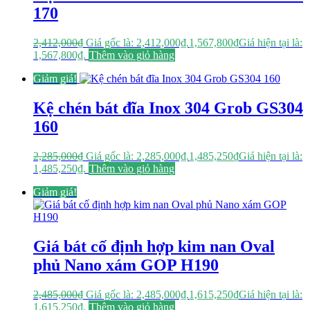
170
2,412,000
₫
Giá gốc là: 2,412,000₫.
1,567,800
₫
Giá hiện tại là:
1,567,800₫.
Thêm vào giỏ hàng
Giảm giá!
Kệ chén bát đĩa Inox 304 Grob GS304
160
2,285,000
₫
Giá gốc là: 2,285,000₫.
1,485,250
₫
Giá hiện tại là:
1,485,250₫.
Thêm vào giỏ hàng
Giảm giá!
Giá bát cố định hợp kim nan Oval
phủ Nano xám GOP H190
2,485,000
₫
Giá gốc là: 2,485,000₫.
1,615,250
₫
Giá hiện tại là:
1,615,250₫.
Thêm vào giỏ hàng