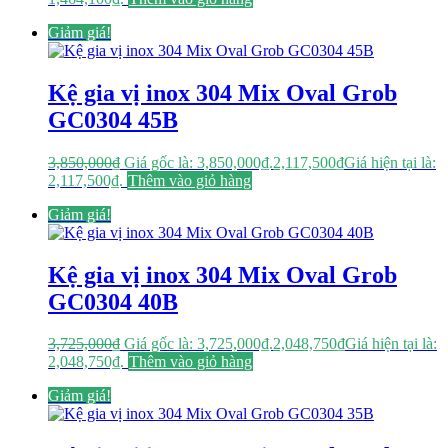
Giảm giá!
Kệ gia vị inox 304 Mix Oval Grob
GC0304 45B
3,850,000
₫
Giá gốc là: 3,850,000₫.
2,117,500
₫
Giá hiện tại là:
2,117,500₫.
Thêm vào giỏ hàng
Giảm giá!
Kệ gia vị inox 304 Mix Oval Grob
GC0304 40B
3,725,000
₫
Giá gốc là: 3,725,000₫.
2,048,750
₫
Giá hiện tại là:
2,048,750₫.
Thêm vào giỏ hàng
Giảm giá!