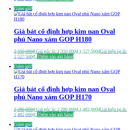
Giảm giá!
Giá bát cố định hợp kim nan Oval
phủ Nano xám GOP H180
2,350,000
₫
Giá gốc là: 2,350,000₫.
1,527,500
₫
Giá hiện tại là:
1,527,500₫.
Thêm vào giỏ hàng
Giảm giá!
Giá bát cố định hợp kim nan Oval
phủ Nano xám GOP H170
2,280,000
₫
Giá gốc là: 2,280,000₫.
1,482,000
₫
Giá hiện tại là:
1,482,000₫.
Thêm vào giỏ hàng
Giảm giá!