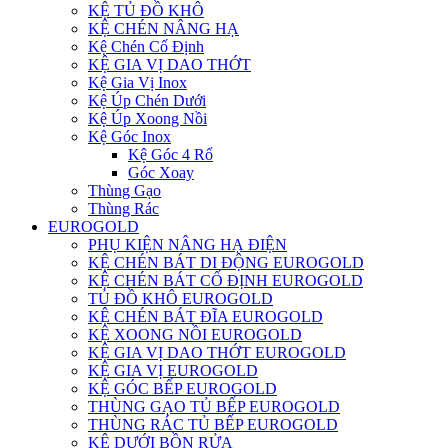
KỆ TỦ ĐỒ KHÔ
KỆ CHÉN NÂNG HẠ
Kệ Chén Cố Định
KỆ GIA VỊ DAO THỚT
Kệ Gia Vị Inox
Kệ Úp Chén Dưới
Kệ Úp Xoong Nồi
Kệ Góc Inox
Kệ Góc 4 Rổ
Góc Xoay
Thùng Gạo
Thùng Rác
EUROGOLD
PHỤ KIỆN NÂNG HẠ ĐIỆN
KỆ CHÉN BÁT DI ĐỘNG EUROGOLD
KỆ CHÉN BÁT CỐ ĐỊNH EUROGOLD
TỦ ĐỒ KHÔ EUROGOLD
KỆ CHÉN BÁT ĐĨA EUROGOLD
KỆ XOONG NỒI EUROGOLD
KỆ GIA VỊ DAO THỚT EUROGOLD
KỆ GIA VỊ EUROGOLD
KỆ GÓC BẾP EUROGOLD
THÙNG GẠO TỦ BẾP EUROGOLD
THÙNG RÁC TỦ BẾP EUROGOLD
KỆ DƯỚI BỒN RỬA