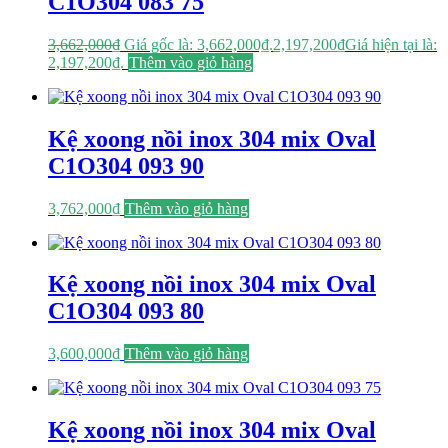
C1O304 083 75
3,662,000
₫
Giá gốc là: 3,662,000₫.
2,197,200
₫
Giá hiện tại là:
2,197,200₫.
Thêm vào giỏ hàng
Kệ xoong nồi inox 304 mix Oval
C1O304 093 90
3,762,000
₫
Thêm vào giỏ hàng
Kệ xoong nồi inox 304 mix Oval
C1O304 093 80
3,600,000
₫
Thêm vào giỏ hàng
Kệ xoong nồi inox 304 mix Oval