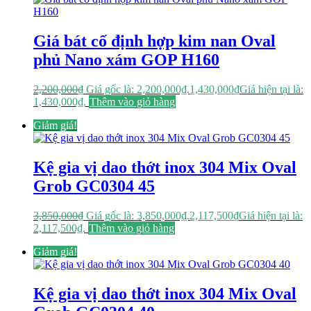
Giá bát cố định hợp kim nan Oval
phủ Nano xám GOP H160
2,200,000
₫
Giá gốc là: 2,200,000₫.
1,430,000
₫
Giá hiện tại là:
1,430,000₫.
Thêm vào giỏ hàng
Giảm giá!
Kệ gia vị dao thớt inox 304 Mix Oval
Grob GC0304 45
3,850,000
₫
Giá gốc là: 3,850,000₫.
2,117,500
₫
Giá hiện tại là:
2,117,500₫.
Thêm vào giỏ hàng
Giảm giá!
Kệ gia vị dao thớt inox 304 Mix Oval