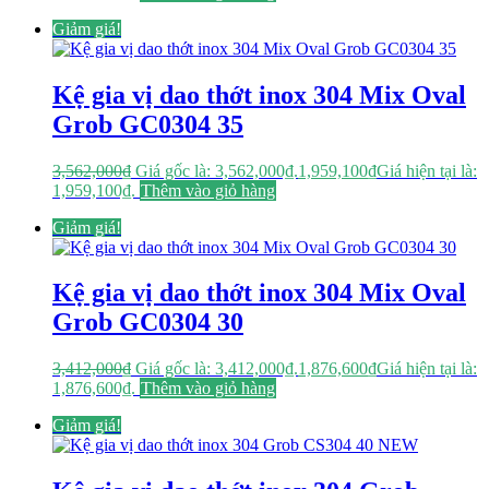
Giảm giá!
Kệ gia vị dao thớt inox 304 Mix Oval
Grob GC0304 35
3,562,000
₫
Giá gốc là: 3,562,000₫.
1,959,100
₫
Giá hiện tại là:
1,959,100₫.
Thêm vào giỏ hàng
Giảm giá!
Kệ gia vị dao thớt inox 304 Mix Oval
Grob GC0304 30
3,412,000
₫
Giá gốc là: 3,412,000₫.
1,876,600
₫
Giá hiện tại là:
1,876,600₫.
Thêm vào giỏ hàng
Giảm giá!