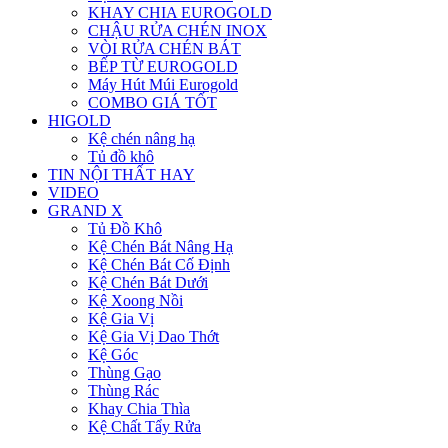
KHAY CHIA EUROGOLD
CHẬU RỬA CHÉN INOX
VÒI RỬA CHÉN BÁT
BẾP TỪ EUROGOLD
Máy Hút Múi Eurogold
COMBO GIÁ TỐT
HIGOLD
Kệ chén nâng hạ
Tủ đồ khô
TIN NỘI THẤT HAY
VIDEO
GRAND X
Tủ Đồ Khô
Kệ Chén Bát Nâng Hạ
Kệ Chén Bát Cố Định
Kệ Chén Bát Dưới
Kệ Xoong Nồi
Kệ Gia Vị
Kệ Gia Vị Dao Thớt
Kệ Góc
Thùng Gạo
Thùng Rác
Khay Chia Thìa
Kệ Chất Tẩy Rửa