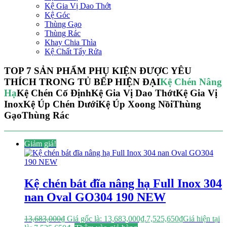
Kệ Gia Vị Dao Thớt
Kệ Góc
Thùng Gạo
Thùng Rác
Khay Chia Thìa
Kệ Chất Tẩy Rửa
TOP 7 SẢN PHẨM PHỤ KIỆN ĐƯỢC YÊU
THÍCH TRONG TỦ BẾP HIỆN ĐẠI
Kệ Chén Nâng
Hạ
Kệ Chén Cố Định
Kệ Gia Vị Dao Thớt
Kệ Gia Vị
Inox
Kệ Úp Chén Dưới
Kệ Úp Xoong Nồi
Thùng
Gạo
Thùng Rác
Giảm giá!
Kệ chén bát đĩa nâng hạ Full Inox 304
nan Oval GO304 190 NEW
13,683,000
₫
Giá gốc là: 13,683,000₫.
7,525,650
₫
Giá hiện tại