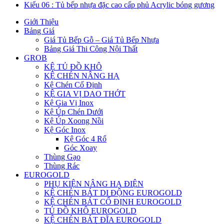
Kiểu 06 : Tủ bếp nhựa đặc cao cấp phủ Acrylic bóng gương
Giới Thiệu
Bảng Giá
Giá Tủ Bếp Gỗ – Giá Tủ Bếp Nhựa
Bảng Giá Thi Công Nội Thất
GROB
KỆ TỦ ĐỒ KHÔ
KỆ CHÉN NÂNG HẠ
Kệ Chén Cố Định
KỆ GIA VỊ DAO THỚT
Kệ Gia Vị Inox
Kệ Úp Chén Dưới
Kệ Úp Xoong Nồi
Kệ Góc Inox
Kệ Góc 4 Rổ
Góc Xoay
Thùng Gạo
Thùng Rác
EUROGOLD
PHỤ KIỆN NÂNG HẠ ĐIỆN
KỆ CHÉN BÁT DI ĐỘNG EUROGOLD
KỆ CHÉN BÁT CỐ ĐỊNH EUROGOLD
TỦ ĐỒ KHÔ EUROGOLD
KỆ CHÉN BÁT ĐĨA EUROGOLD