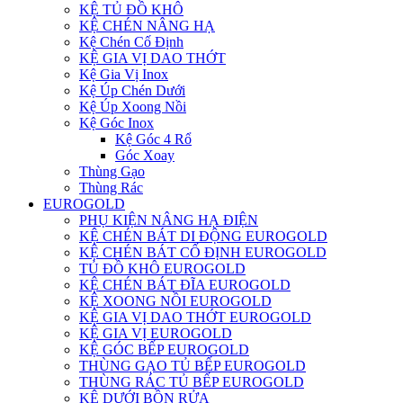
KỆ TỦ ĐỒ KHÔ
KỆ CHÉN NÂNG HẠ
Kệ Chén Cố Định
KỆ GIA VỊ DAO THỚT
Kệ Gia Vị Inox
Kệ Úp Chén Dưới
Kệ Úp Xoong Nồi
Kệ Góc Inox
Kệ Góc 4 Rổ
Góc Xoay
Thùng Gạo
Thùng Rác
EUROGOLD
PHỤ KIỆN NÂNG HẠ ĐIỆN
KỆ CHÉN BÁT DI ĐỘNG EUROGOLD
KỆ CHÉN BÁT CỐ ĐỊNH EUROGOLD
TỦ ĐỒ KHÔ EUROGOLD
KỆ CHÉN BÁT ĐĨA EUROGOLD
KỆ XOONG NỒI EUROGOLD
KỆ GIA VỊ DAO THỚT EUROGOLD
KỆ GIA VỊ EUROGOLD
KỆ GÓC BẾP EUROGOLD
THÙNG GẠO TỦ BẾP EUROGOLD
THÙNG RÁC TỦ BẾP EUROGOLD
KỆ DƯỚI BỒN RỬA