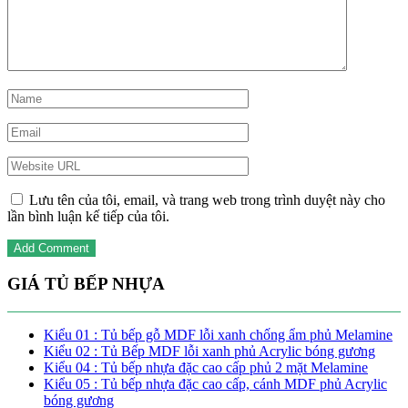
Lưu tên của tôi, email, và trang web trong trình duyệt này cho
lần bình luận kế tiếp của tôi.
GIÁ TỦ BẾP NHỰA
Kiểu 01 : Tủ bếp gỗ MDF lỗi xanh chống ẩm phủ Melamine
Kiểu 02 : Tủ Bếp MDF lỗi xanh phủ Acrylic bóng gương
Kiểu 04 : Tủ bếp nhựa đặc cao cấp phủ 2 mặt Melamine
Kiểu 05 : Tủ bếp nhựa đặc cao cấp, cánh MDF phủ Acrylic
bóng gương