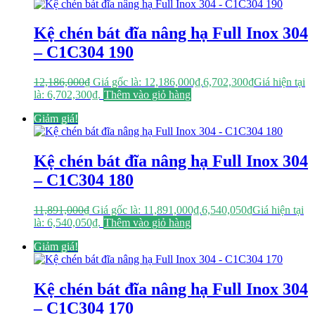
Kệ chén bát đĩa nâng hạ Full Inox 304
– C1C304 190
12,186,000
₫
Giá gốc là: 12,186,000₫.
6,702,300
₫
Giá hiện tại
là: 6,702,300₫.
Thêm vào giỏ hàng
Giảm giá!
Kệ chén bát đĩa nâng hạ Full Inox 304
– C1C304 180
11,891,000
₫
Giá gốc là: 11,891,000₫.
6,540,050
₫
Giá hiện tại
là: 6,540,050₫.
Thêm vào giỏ hàng
Giảm giá!
Kệ chén bát đĩa nâng hạ Full Inox 304
– C1C304 170