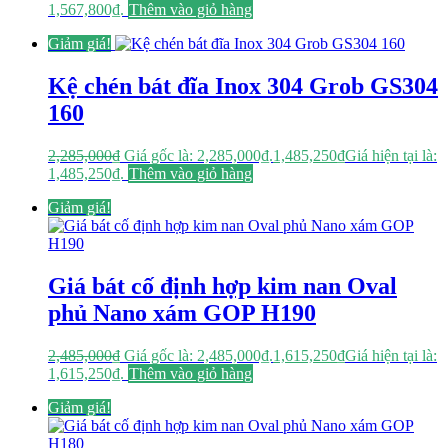
1,567,800₫.
Thêm vào giỏ hàng
Giảm giá!
Kệ chén bát đĩa Inox 304 Grob GS304
160
2,285,000
₫
Giá gốc là: 2,285,000₫.
1,485,250
₫
Giá hiện tại là:
1,485,250₫.
Thêm vào giỏ hàng
Giảm giá!
Giá bát cố định hợp kim nan Oval
phủ Nano xám GOP H190
2,485,000
₫
Giá gốc là: 2,485,000₫.
1,615,250
₫
Giá hiện tại là:
1,615,250₫.
Thêm vào giỏ hàng
Giảm giá!