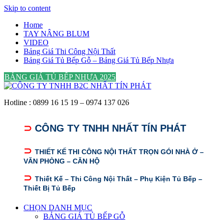
Skip to content
Home
TAY NÂNG BLUM
VIDEO
Bảng Giá Thi Công Nội Thất
Bảng Giá Tủ Bếp Gỗ – Bảng Giá Tủ Bếp Nhựa
BẢNG GIÁ TỦ BẾP NHỰA 2025
Hotline : 0899 16 15 19 – 0974 137 026
⊃
CÔNG TY TNHH NHẤT TÍN PHÁT
⊃
THIẾT KẾ THI CÔNG NỘI THẤT TRỌN GÓI NHÀ Ở –
VĂN PHÒNG – CĂN HỘ
⊃
Thiết Kế – Thi Công Nội Thất – Phụ Kiện Tủ Bếp –
Thiết Bị Tủ Bếp
CHỌN DANH MỤC
BẢNG GIÁ TỦ BẾP GỖ