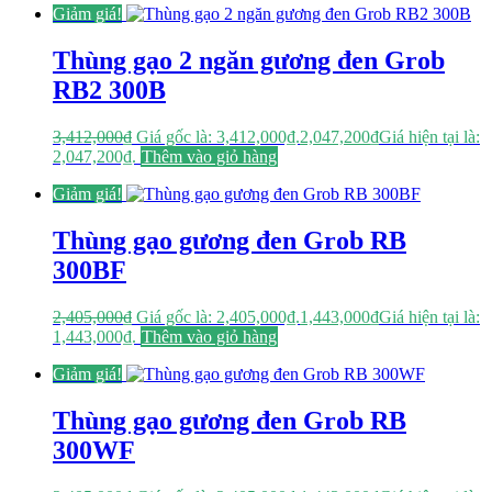
Giảm giá!
Thùng gạo 2 ngăn gương đen Grob
RB2 300B
3,412,000
₫
Giá gốc là: 3,412,000₫.
2,047,200
₫
Giá hiện tại là:
2,047,200₫.
Thêm vào giỏ hàng
Giảm giá!
Thùng gạo gương đen Grob RB
300BF
2,405,000
₫
Giá gốc là: 2,405,000₫.
1,443,000
₫
Giá hiện tại là:
1,443,000₫.
Thêm vào giỏ hàng
Giảm giá!
Thùng gạo gương đen Grob RB
300WF