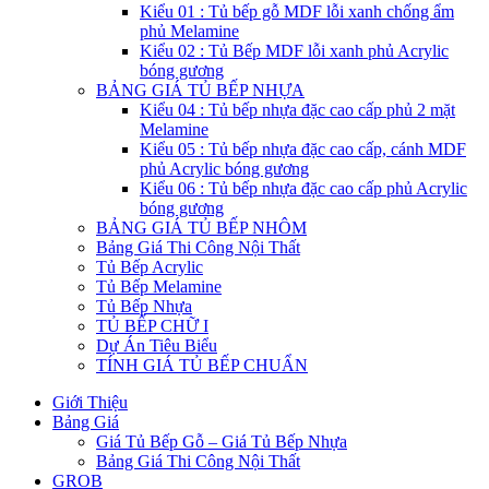
Kiểu 01 : Tủ bếp gỗ MDF lỗi xanh chống ẩm
phủ Melamine
Kiểu 02 : Tủ Bếp MDF lỗi xanh phủ Acrylic
bóng gương
BẢNG GIÁ TỦ BẾP NHỰA
Kiểu 04 : Tủ bếp nhựa đặc cao cấp phủ 2 mặt
Melamine
Kiểu 05 : Tủ bếp nhựa đặc cao cấp, cánh MDF
phủ Acrylic bóng gương
Kiểu 06 : Tủ bếp nhựa đặc cao cấp phủ Acrylic
bóng gương
BẢNG GIÁ TỦ BẾP NHÔM
Bảng Giá Thi Công Nội Thất
Tủ Bếp Acrylic
Tủ Bếp Melamine
Tủ Bếp Nhựa
TỦ BẾP CHỮ I
Dự Án Tiêu Biểu
TÍNH GIÁ TỦ BẾP CHUẨN
Giới Thiệu
Bảng Giá
Giá Tủ Bếp Gỗ – Giá Tủ Bếp Nhựa
Bảng Giá Thi Công Nội Thất
GROB