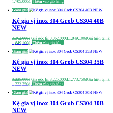
1,705,000₫.
Thêm vào giỏ hàng
Giảm giá!
Kệ gia vị inox 304 Grob CS304 40B
NEW
3,362,000
₫
Giá gốc là: 3,362,000₫.
1,849,100
₫
Giá hiện tại là:
1,849,100₫.
Thêm vào giỏ hàng
Giảm giá!
Kệ gia vị inox 304 Grob CS304 35B
NEW
3,225,000
₫
Giá gốc là: 3,225,000₫.
1,773,750
₫
Giá hiện tại là:
1,773,750₫.
Thêm vào giỏ hàng
Giảm giá!
Kệ gia vị inox 304 Grob CS304 30B
NEW