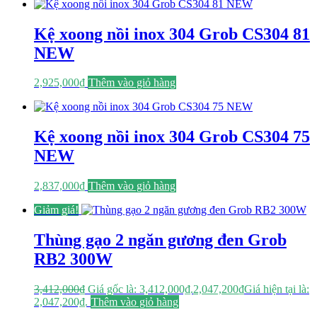
Kệ xoong nồi inox 304 Grob CS304 81
NEW
2,925,000
₫
Thêm vào giỏ hàng
Kệ xoong nồi inox 304 Grob CS304 75
NEW
2,837,000
₫
Thêm vào giỏ hàng
Giảm giá!
Thùng gạo 2 ngăn gương đen Grob
RB2 300W
3,412,000
₫
Giá gốc là: 3,412,000₫.
2,047,200
₫
Giá hiện tại là:
2,047,200₫.
Thêm vào giỏ hàng