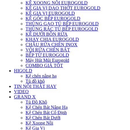
KỆ XOONG NỒI EUROGOLD
KỆ GIA VỊ DAO THỚT EUROGOLD
KỆ GIA VỊ EUROGOLD
KỆ GÓC BẾP EUROGOLD
THÙNG GẠO TỦ BẾP EUROGOLD
THÙNG RÁC TỦ BẾP EUROGOLD
KỆ DƯỚI BỒN RỬA
KHAY CHIA EUROGOLD
CHẬU RỬA CHÉN INOX
VÒI RỬA CHÉN BÁT
BẾP TỪ EUROGOLD
Máy Hút Múi Eurogold
COMBO GIÁ TỐT
HIGOLD
Kệ chén nâng hạ
Tủ đồ khô
TIN NỘI THẤT HAY
VIDEO
GRAND X
Tủ Đồ Khô
Kệ Chén Bát Nâng Hạ
Kệ Chén Bát Cố Định
Kệ Chén Bát Dưới
Kệ Xoong Nồi
Kệ Gia Vị