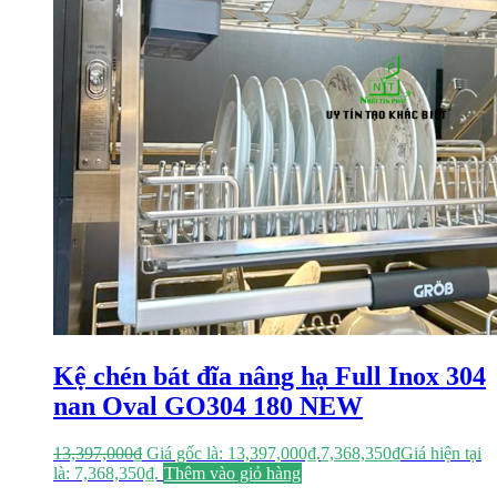
Kệ chén bát đĩa nâng hạ Full Inox 304
nan Oval GO304 180 NEW
13,397,000
₫
Giá gốc là: 13,397,000₫.
7,368,350
₫
Giá hiện tại
là: 7,368,350₫.
Thêm vào giỏ hàng