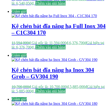
là: 6,540,050₫.
Thêm vào giỏ hàng
Giảm giá!
Kệ chén bát đĩa nâng hạ Full Inox 304
– C1C304 170
11,594,000
₫
Giá gốc là: 11,594,000₫.
6,376,700
₫
Giá hiện tại
là: 6,376,700₫.
Thêm vào giỏ hàng
Giảm giá!
Kệ chén bát đĩa nâng hạ Inox 304
Grob – GV304 190
10,700,000
₫
Giá gốc là: 10,700,000₫.
5,885,000
₫
Giá hiện tại
là: 5,885,000₫.
Thêm vào giỏ hàng
Giảm giá!