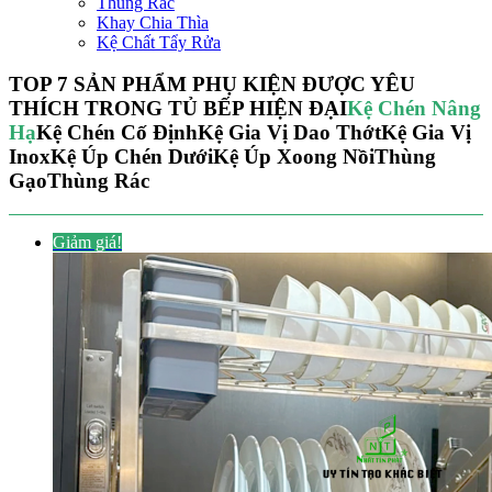
Thùng Rác
Khay Chia Thìa
Kệ Chất Tẩy Rửa
TOP 7 SẢN PHẨM PHỤ KIỆN ĐƯỢC YÊU
THÍCH TRONG TỦ BẾP HIỆN ĐẠI
Kệ Chén Nâng
Hạ
Kệ Chén Cố Định
Kệ Gia Vị Dao Thớt
Kệ Gia Vị
Inox
Kệ Úp Chén Dưới
Kệ Úp Xoong Nồi
Thùng
Gạo
Thùng Rác
Giảm giá!