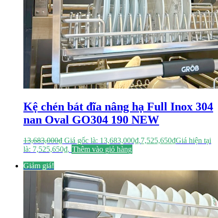
Kệ chén bát đĩa nâng hạ Full Inox 304
nan Oval GO304 190 NEW
13,683,000
₫
Giá gốc là: 13,683,000₫.
7,525,650
₫
Giá hiện tại
là: 7,525,650₫.
Thêm vào giỏ hàng
Giảm giá!