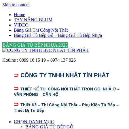
Skip to content
Home
TAY NÂNG BLUM
VIDEO
Bảng Giá Thi Công Nội Thất
Bảng Giá Tủ Bếp Gỗ – Bảng Giá Tủ Bếp Nhựa
BẢNG GIÁ TỦ BẾP NHỰA 2025
Hotline : 0899 16 15 19 – 0974 137 026
⊃
CÔNG TY TNHH NHẤT TÍN PHÁT
⊃
THIẾT KẾ THI CÔNG NỘI THẤT TRỌN GÓI NHÀ Ở –
VĂN PHÒNG – CĂN HỘ
⊃
Thiết Kế – Thi Công Nội Thất – Phụ Kiện Tủ Bếp –
Thiết Bị Tủ Bếp
CHỌN DANH MỤC
BẢNG GIÁ TỦ BẾP GỖ