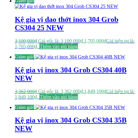
Giảm giá!
Kệ gia vị dao thớt inox 304 Grob
CS304 25 NEW
3,100,000
₫
Giá gốc là: 3,100,000₫.
1,705,000
₫
Giá hiện tại là:
1,705,000₫.
Thêm vào giỏ hàng
Giảm giá!
Kệ gia vị inox 304 Grob CS304 40B
NEW
3,362,000
₫
Giá gốc là: 3,362,000₫.
1,849,100
₫
Giá hiện tại là:
1,849,100₫.
Thêm vào giỏ hàng
Giảm giá!
Kệ gia vị inox 304 Grob CS304 35B
NEW