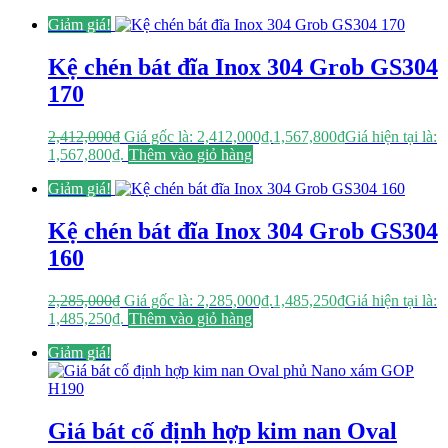
Giảm giá!
Kệ chén bát đĩa Inox 304 Grob GS304
170
2,412,000
₫
Giá gốc là: 2,412,000₫.
1,567,800
₫
Giá hiện tại là:
1,567,800₫.
Thêm vào giỏ hàng
Giảm giá!
Kệ chén bát đĩa Inox 304 Grob GS304
160
2,285,000
₫
Giá gốc là: 2,285,000₫.
1,485,250
₫
Giá hiện tại là:
1,485,250₫.
Thêm vào giỏ hàng
Giảm giá!
Giá bát cố định hợp kim nan Oval