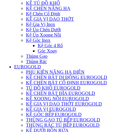
KỆ TỦ ĐỒ KHÔ
KỆ CHÉN NÂNG HẠ
Kệ Chén Cố Định
KỆ GIA VỊ DAO THỚT
Kệ Gia Vị Inox
Kệ Úp Chén Dưới
Kệ Úp Xoong Nồi
Kệ Góc Inox
Kệ Góc 4 Rổ
Góc Xoay
Thùng Gạo
Thùng Rác
EUROGOLD
PHỤ KIỆN NÂNG HẠ ĐIỆN
KỆ CHÉN BÁT DI ĐỘNG EUROGOLD
KỆ CHÉN BÁT CỐ ĐỊNH EUROGOLD
TỦ ĐỒ KHÔ EUROGOLD
KỆ CHÉN BÁT ĐĨA EUROGOLD
KỆ XOONG NỒI EUROGOLD
KỆ GIA VỊ DAO THỚT EUROGOLD
KỆ GIA VỊ EUROGOLD
KỆ GÓC BẾP EUROGOLD
THÙNG GẠO TỦ BẾP EUROGOLD
THÙNG RÁC TỦ BẾP EUROGOLD
KỆ DƯỚI BỒN RỬA