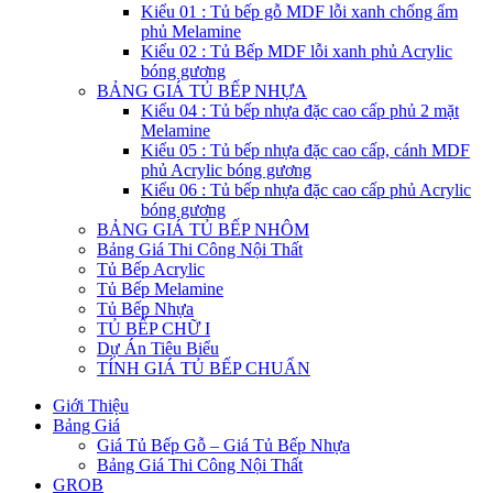
Kiểu 01 : Tủ bếp gỗ MDF lỗi xanh chống ẩm
phủ Melamine
Kiểu 02 : Tủ Bếp MDF lỗi xanh phủ Acrylic
bóng gương
BẢNG GIÁ TỦ BẾP NHỰA
Kiểu 04 : Tủ bếp nhựa đặc cao cấp phủ 2 mặt
Melamine
Kiểu 05 : Tủ bếp nhựa đặc cao cấp, cánh MDF
phủ Acrylic bóng gương
Kiểu 06 : Tủ bếp nhựa đặc cao cấp phủ Acrylic
bóng gương
BẢNG GIÁ TỦ BẾP NHÔM
Bảng Giá Thi Công Nội Thất
Tủ Bếp Acrylic
Tủ Bếp Melamine
Tủ Bếp Nhựa
TỦ BẾP CHỮ I
Dự Án Tiêu Biểu
TÍNH GIÁ TỦ BẾP CHUẨN
Giới Thiệu
Bảng Giá
Giá Tủ Bếp Gỗ – Giá Tủ Bếp Nhựa
Bảng Giá Thi Công Nội Thất
GROB