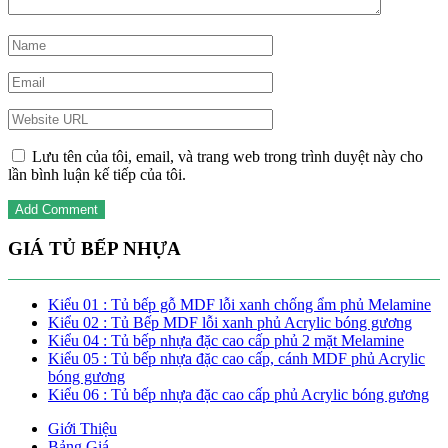
Lưu tên của tôi, email, và trang web trong trình duyệt này cho
lần bình luận kế tiếp của tôi.
GIÁ TỦ BẾP NHỰA
Kiểu 01 : Tủ bếp gỗ MDF lỗi xanh chống ẩm phủ Melamine
Kiểu 02 : Tủ Bếp MDF lỗi xanh phủ Acrylic bóng gương
Kiểu 04 : Tủ bếp nhựa đặc cao cấp phủ 2 mặt Melamine
Kiểu 05 : Tủ bếp nhựa đặc cao cấp, cánh MDF phủ Acrylic
bóng gương
Kiểu 06 : Tủ bếp nhựa đặc cao cấp phủ Acrylic bóng gương
Giới Thiệu
Bảng Giá