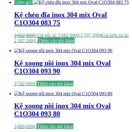
Giảm giá!
Kệ chén đĩa inox 304 mix Oval
C1O304 083 75
3,662,000
₫
Giá gốc là: 3,662,000₫.
2,197,200
₫
Giá hiện tại là:
2,197,200₫.
Thêm vào giỏ hàng
Kệ xoong nồi inox 304 mix Oval
C1O304 093 90
3,762,000
₫
Thêm vào giỏ hàng
Kệ xoong nồi inox 304 mix Oval
C1O304 093 80
3,600,000
₫
Thêm vào giỏ hàng