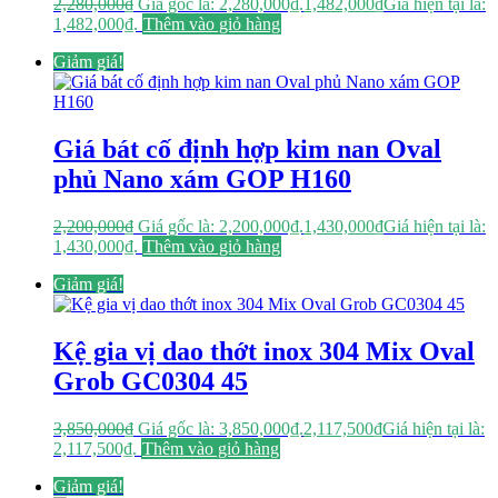
2,280,000
₫
Giá gốc là: 2,280,000₫.
1,482,000
₫
Giá hiện tại là:
1,482,000₫.
Thêm vào giỏ hàng
Giảm giá!
Giá bát cố định hợp kim nan Oval
phủ Nano xám GOP H160
2,200,000
₫
Giá gốc là: 2,200,000₫.
1,430,000
₫
Giá hiện tại là:
1,430,000₫.
Thêm vào giỏ hàng
Giảm giá!
Kệ gia vị dao thớt inox 304 Mix Oval
Grob GC0304 45
3,850,000
₫
Giá gốc là: 3,850,000₫.
2,117,500
₫
Giá hiện tại là:
2,117,500₫.
Thêm vào giỏ hàng
Giảm giá!