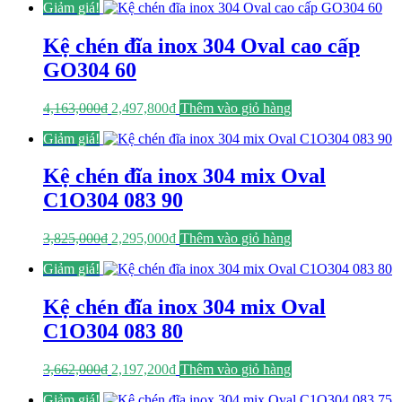
Giảm giá!
là:
tại
4,313,000₫.
là:
2,587,800₫.
Kệ chén đĩa inox 304 Oval cao cấp
GO304 60
Giá
Giá
4,163,000
₫
2,497,800
₫
Thêm vào giỏ hàng
gốc
hiện
Giảm giá!
là:
tại
4,163,000₫.
là:
2,497,800₫.
Kệ chén đĩa inox 304 mix Oval
C1O304 083 90
Giá
Giá
3,825,000
₫
2,295,000
₫
Thêm vào giỏ hàng
gốc
hiện
Giảm giá!
là:
tại
3,825,000₫.
là:
2,295,000₫.
Kệ chén đĩa inox 304 mix Oval
C1O304 083 80
Giá
Giá
3,662,000
₫
2,197,200
₫
Thêm vào giỏ hàng
gốc
hiện
Giảm giá!
là:
tại