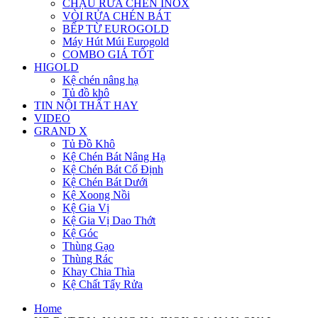
CHẬU RỬA CHÉN INOX
VÒI RỬA CHÉN BÁT
BẾP TỪ EUROGOLD
Máy Hút Múi Eurogold
COMBO GIÁ TỐT
HIGOLD
Kệ chén nâng hạ
Tủ đồ khô
TIN NỘI THẤT HAY
VIDEO
GRAND X
Tủ Đồ Khô
Kệ Chén Bát Nâng Hạ
Kệ Chén Bát Cố Định
Kệ Chén Bát Dưới
Kệ Xoong Nồi
Kệ Gia Vị
Kệ Gia Vị Dao Thớt
Kệ Góc
Thùng Gạo
Thùng Rác
Khay Chia Thìa
Kệ Chất Tẩy Rửa
Home