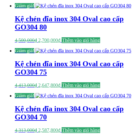
gốc
hiện
Giảm giá!
là:
tại
4,688,000₫.
là:
2,812,800₫.
Kệ chén đĩa inox 304 Oval cao cấp
GO304 80
Giá
Giá
4,500,000
₫
2,700,000
₫
Thêm vào giỏ hàng
gốc
hiện
Giảm giá!
là:
tại
4,500,000₫.
là:
2,700,000₫.
Kệ chén đĩa inox 304 Oval cao cấp
GO304 75
Giá
Giá
4,413,000
₫
2,647,800
₫
Thêm vào giỏ hàng
gốc
hiện
Giảm giá!
là:
tại
4,413,000₫.
là:
2,647,800₫.
Kệ chén đĩa inox 304 Oval cao cấp
GO304 70
Giá
Giá
4,313,000
₫
2,587,800
₫
Thêm vào giỏ hàng
gốc
hiện