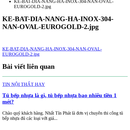
KE-BAT-DIA-NANG-HA-INOX-304-NAN-OVAL-
EUROGOLD-2.jpg
KE-BAT-DIA-NANG-HA-INOX-304-
NAN-OVAL-EUROGOLD-2.jpg
Điều
KE-BAT-DIA-NANG-HA-INOX-304-NAN-OVAL-
EUROGOLD-2.jpg
hướng
bài
Bài viết liên quan
viết
TIN NỘI THẤT HAY
Tủ bếp nhựa là gì, tủ bếp nhựa bao nhiêu tiền 1
mét?
Chào quý khách hàng. Nhất Tín Phát là đơn vị chuyên thi công tủ
bếp nhựa đủ các loại với giá...