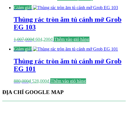
gốc
hiện
Giảm giá!
là:
tại
2,207,000₫.
là:
1,324,200₫.
Thùng rác tròn ăm tủ cánh mở Grob
EG 103
Giá
Giá
1,007,000
₫
604,200
₫
Thêm vào giỏ hàng
gốc
hiện
Giảm giá!
là:
tại
1,007,000₫.
là:
604,200₫.
Thùng rác tròn ăm tủ cánh mở Grob
EG 101
Giá
Giá
880,000
₫
528,000
₫
Thêm vào giỏ hàng
gốc
hiện
là:
tại
ĐỊA CHỈ GOOGLE MAP
880,000₫.
là:
528,000₫.