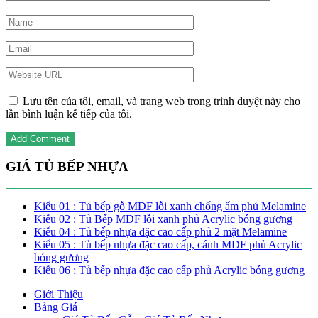
Lưu tên của tôi, email, và trang web trong trình duyệt này cho
lần bình luận kế tiếp của tôi.
GIÁ TỦ BẾP NHỰA
Kiểu 01 : Tủ bếp gỗ MDF lỗi xanh chống ẩm phủ Melamine
Kiểu 02 : Tủ Bếp MDF lỗi xanh phủ Acrylic bóng gương
Kiểu 04 : Tủ bếp nhựa đặc cao cấp phủ 2 mặt Melamine
Kiểu 05 : Tủ bếp nhựa đặc cao cấp, cánh MDF phủ Acrylic
bóng gương
Kiểu 06 : Tủ bếp nhựa đặc cao cấp phủ Acrylic bóng gương
Giới Thiệu
Bảng Giá