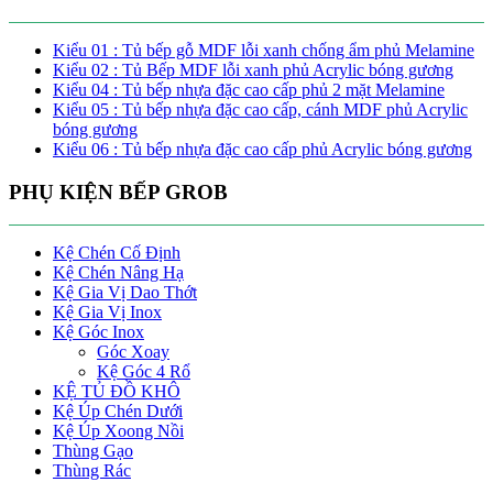
Kiểu 01 : Tủ bếp gỗ MDF lỗi xanh chống ẩm phủ Melamine
Kiểu 02 : Tủ Bếp MDF lỗi xanh phủ Acrylic bóng gương
Kiểu 04 : Tủ bếp nhựa đặc cao cấp phủ 2 mặt Melamine
Kiểu 05 : Tủ bếp nhựa đặc cao cấp, cánh MDF phủ Acrylic
bóng gương
Kiểu 06 : Tủ bếp nhựa đặc cao cấp phủ Acrylic bóng gương
PHỤ KIỆN BẾP GROB
Kệ Chén Cố Định
Kệ Chén Nâng Hạ
Kệ Gia Vị Dao Thớt
Kệ Gia Vị Inox
Kệ Góc Inox
Góc Xoay
Kệ Góc 4 Rổ
KỆ TỦ ĐỒ KHÔ
Kệ Úp Chén Dưới
Kệ Úp Xoong Nồi
Thùng Gạo
Thùng Rác