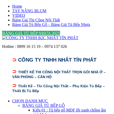
Skip
Home
to
TAY NÂNG BLUM
content
VIDEO
Bảng Giá Thi Công Nội Thất
Bảng Giá Tủ Bếp Gỗ – Bảng Giá Tủ Bếp Nhựa
BẢNG GIÁ TỦ BẾP NHỰA 2025
Hotline : 0899 16 15 19 – 0974 137 026
⊃
CÔNG TY TNHH NHẤT TÍN PHÁT
⊃
THIẾT KẾ THI CÔNG NỘI THẤT TRỌN GÓI NHÀ Ở –
VĂN PHÒNG – CĂN HỘ
⊃
Thiết Kế – Thi Công Nội Thất – Phụ Kiện Tủ Bếp –
Thiết Bị Tủ Bếp
CHỌN DANH MỤC
BẢNG GIÁ TỦ BẾP GỖ
Kiểu 01 : Tủ bếp gỗ MDF lỗi xanh chống ẩm