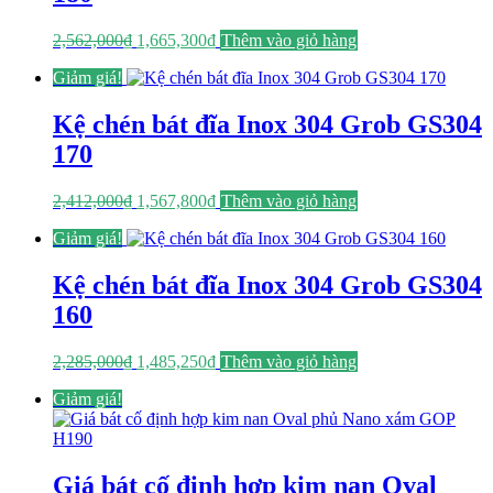
Giá
Giá
2,562,000
₫
1,665,300
₫
Thêm vào giỏ hàng
gốc
hiện
Giảm giá!
là:
tại
2,562,000₫.
là:
1,665,300₫.
Kệ chén bát đĩa Inox 304 Grob GS304
170
Giá
Giá
2,412,000
₫
1,567,800
₫
Thêm vào giỏ hàng
gốc
hiện
Giảm giá!
là:
tại
2,412,000₫.
là:
1,567,800₫.
Kệ chén bát đĩa Inox 304 Grob GS304
160
Giá
Giá
2,285,000
₫
1,485,250
₫
Thêm vào giỏ hàng
gốc
hiện
Giảm giá!
là:
tại
2,285,000₫.
là:
1,485,250₫.
Giá bát cố định hợp kim nan Oval