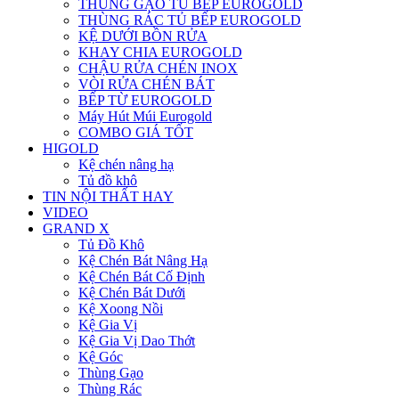
THÙNG GẠO TỦ BẾP EUROGOLD
THÙNG RÁC TỦ BẾP EUROGOLD
KỆ DƯỚI BỒN RỬA
KHAY CHIA EUROGOLD
CHẬU RỬA CHÉN INOX
VÒI RỬA CHÉN BÁT
BẾP TỪ EUROGOLD
Máy Hút Múi Eurogold
COMBO GIÁ TỐT
HIGOLD
Kệ chén nâng hạ
Tủ đồ khô
TIN NỘI THẤT HAY
VIDEO
GRAND X
Tủ Đồ Khô
Kệ Chén Bát Nâng Hạ
Kệ Chén Bát Cố Định
Kệ Chén Bát Dưới
Kệ Xoong Nồi
Kệ Gia Vị
Kệ Gia Vị Dao Thớt
Kệ Góc
Thùng Gạo
Thùng Rác