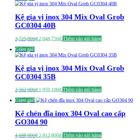
3,850,000₫.
là:
2,117,500₫.
Kệ gia vị inox 304 Mix Oval Grob
GC0304 40B
Giá
Giá
3,725,000
₫
2,048,750
₫
Thêm vào giỏ hàng
gốc
hiện
Giảm giá!
là:
tại
3,725,000₫.
là:
2,048,750₫.
Kệ gia vị inox 304 Mix Oval Grob
GC0304 35B
Giá
Giá
3,562,000
₫
1,959,100
₫
Thêm vào giỏ hàng
gốc
hiện
Giảm giá!
là:
tại
3,562,000₫.
là:
1,959,100₫.
Kệ chén đĩa inox 304 Oval cao cấp
GO304 90
Giá
Giá
4,688,000
₫
2,812,800
₫
Thêm vào giỏ hàng