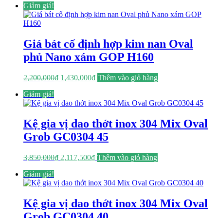
Giảm giá!
là:
tại
2,280,000₫.
là:
1,482,000₫.
Giá bát cố định hợp kim nan Oval
phủ Nano xám GOP H160
Giá
Giá
2,200,000
₫
1,430,000
₫
Thêm vào giỏ hàng
gốc
hiện
Giảm giá!
là:
tại
2,200,000₫.
là:
1,430,000₫.
Kệ gia vị dao thớt inox 304 Mix Oval
Grob GC0304 45
Giá
Giá
3,850,000
₫
2,117,500
₫
Thêm vào giỏ hàng
gốc
hiện
Giảm giá!
là:
tại
3,850,000₫.
là:
2,117,500₫.
Kệ gia vị dao thớt inox 304 Mix Oval
Grob GC0304 40