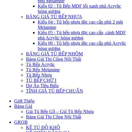
phủ Melamine
Kiểu 02 : Tủ Bếp MDF lỗi xanh phủ Acrylic
bóng gương
BẢNG GIÁ TỦ BẾP NHỰA
Kiểu 04 : Tủ bếp nhựa đặc cao cấp phủ 2 mặt
Melamine
Kiểu 05 : Tủ bếp nhựa đặc cao cấp, cánh MDF
phủ Acrylic bóng gương
Kiểu 06 : Tủ bếp nhựa đặc cao cấp phủ Acrylic
bóng gương
BẢNG GIÁ TỦ BẾP NHÔM
Bảng Giá Thi Công Nội Thất
Tủ Bếp Acrylic
Tủ Bếp Melamine
Tủ Bếp Nhựa
TỦ BẾP CHỮ I
Dự Án Tiêu Biểu
TÍNH GIÁ TỦ BẾP CHUẨN
Giới Thiệu
Bảng Giá
Giá Tủ Bếp Gỗ – Giá Tủ Bếp Nhựa
Bảng Giá Thi Công Nội Thất
GROB
KỆ TỦ ĐỒ KHÔ