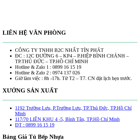
LIÊN HỆ VĂN PHÒNG
CÔNG TY TNHH B2C NHẤT TÍN PHÁT
ĐC : 12C ĐƯỜNG 6 – KP4 – P.HIỆP BÌNH CHÁNH –
TP.THỦ ĐỨC – TP.HỒ CHÍ MINH
Hotline & Zalo 1 : 0899 16 15 19
Hotline & Zalo 2 : 0974 137 026
Giờ làm việc : 8h -17h. Từ T2 – T7. CN đặt lịch hẹn trước.
XƯỞNG SẢN XUẤT
1192 Trường Lưu, P.Trường Lưu, TP.Thủ Đức, TP.Hồ Chí
Minh
117/70 LIÊN KHU 4 -5, Bình Tân, TP.Hồ Chí Minh
ĐT : 0899 16 15 19
Bảng Giá Tủ Bếp Nhựa