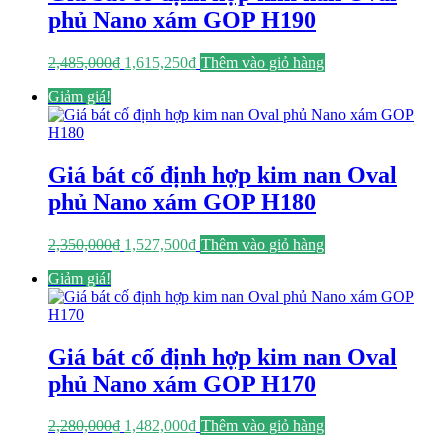
phủ Nano xám GOP H190
Giá
Giá
2,485,000
₫
1,615,250
₫
Thêm vào giỏ hàng
gốc
hiện
Giảm giá!
là:
tại
2,485,000₫.
là:
1,615,250₫.
Giá bát cố định hợp kim nan Oval
phủ Nano xám GOP H180
Giá
Giá
2,350,000
₫
1,527,500
₫
Thêm vào giỏ hàng
gốc
hiện
Giảm giá!
là:
tại
2,350,000₫.
là:
1,527,500₫.
Giá bát cố định hợp kim nan Oval
phủ Nano xám GOP H170
Giá
Giá
2,280,000
₫
1,482,000
₫
Thêm vào giỏ hàng
gốc
hiện