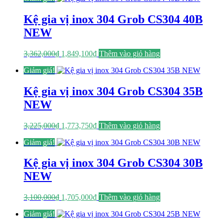
3,100,000₫.
là:
1,705,000₫.
Kệ gia vị inox 304 Grob CS304 40B
NEW
Giá
Giá
3,362,000
₫
1,849,100
₫
Thêm vào giỏ hàng
gốc
hiện
Giảm giá!
là:
tại
3,362,000₫.
là:
1,849,100₫.
Kệ gia vị inox 304 Grob CS304 35B
NEW
Giá
Giá
3,225,000
₫
1,773,750
₫
Thêm vào giỏ hàng
gốc
hiện
Giảm giá!
là:
tại
3,225,000₫.
là:
1,773,750₫.
Kệ gia vị inox 304 Grob CS304 30B
NEW
Giá
Giá
3,100,000
₫
1,705,000
₫
Thêm vào giỏ hàng
gốc
hiện
Giảm giá!
là:
tại