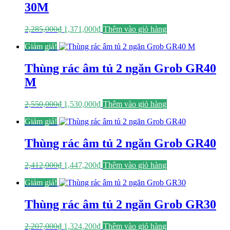
30M
Giá
Giá
2,285,000
₫
1,371,000
₫
Thêm vào giỏ hàng
gốc
hiện
Giảm giá!
là:
tại
2,285,000₫.
là:
1,371,000₫.
Thùng rác âm tủ 2 ngăn Grob GR40
M
Giá
Giá
2,550,000
₫
1,530,000
₫
Thêm vào giỏ hàng
gốc
hiện
Giảm giá!
là:
tại
2,550,000₫.
là:
1,530,000₫.
Thùng rác âm tủ 2 ngăn Grob GR40
Giá
Giá
2,412,000
₫
1,447,200
₫
Thêm vào giỏ hàng
gốc
hiện
Giảm giá!
là:
tại
2,412,000₫.
là:
1,447,200₫.
Thùng rác âm tủ 2 ngăn Grob GR30
Giá
Giá
2,207,000
₫
1,324,200
₫
Thêm vào giỏ hàng