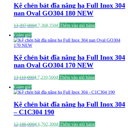
Kệ chén bát đĩa nâng hạ Full Inox 304
nan Oval GO304 180 NEW
Giá
Giá
13,397,000
₫
7,368,350
₫
Thêm vào giỏ hàng
gốc
hiện
Giảm giá!
là:
tại
13,397,000₫.
là:
7,368,350₫.
Kệ chén bát đĩa nâng hạ Full Inox 304
nan Oval GO304 170 NEW
Giá
Giá
13,110,000
₫
7,210,500
₫
Thêm vào giỏ hàng
gốc
hiện
Giảm giá!
là:
tại
13,110,000₫.
là:
7,210,500₫.
Kệ chén bát đĩa nâng hạ Full Inox 304
– C1C304 190
Giá
Giá
12,186,000
₫
6,702,300
₫
Thêm vào giỏ hàng