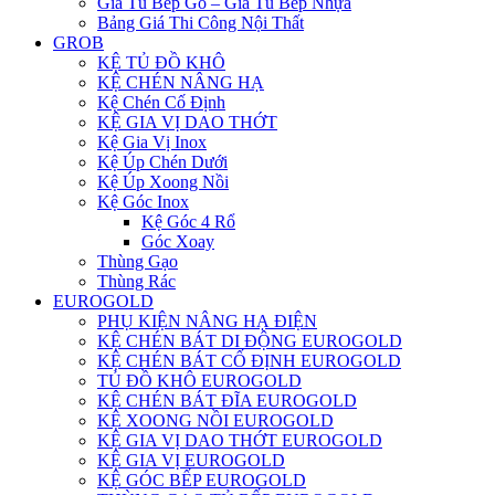
Giá Tủ Bếp Gỗ – Giá Tủ Bếp Nhựa
Bảng Giá Thi Công Nội Thất
GROB
KỆ TỦ ĐỒ KHÔ
KỆ CHÉN NÂNG HẠ
Kệ Chén Cố Định
KỆ GIA VỊ DAO THỚT
Kệ Gia Vị Inox
Kệ Úp Chén Dưới
Kệ Úp Xoong Nồi
Kệ Góc Inox
Kệ Góc 4 Rổ
Góc Xoay
Thùng Gạo
Thùng Rác
EUROGOLD
PHỤ KIỆN NÂNG HẠ ĐIỆN
KỆ CHÉN BÁT DI ĐỘNG EUROGOLD
KỆ CHÉN BÁT CỐ ĐỊNH EUROGOLD
TỦ ĐỒ KHÔ EUROGOLD
KỆ CHÉN BÁT ĐĨA EUROGOLD
KỆ XOONG NỒI EUROGOLD
KỆ GIA VỊ DAO THỚT EUROGOLD
KỆ GIA VỊ EUROGOLD
KỆ GÓC BẾP EUROGOLD