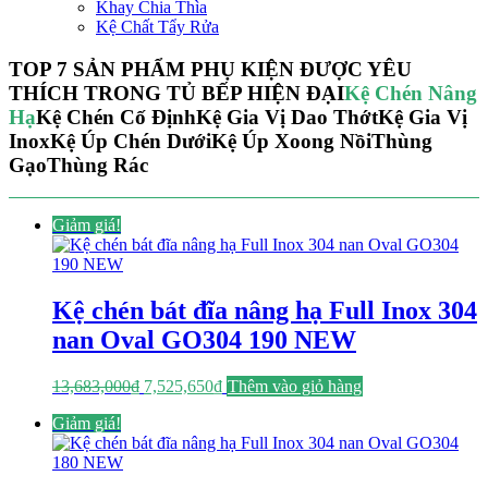
Khay Chia Thìa
Kệ Chất Tẩy Rửa
TOP 7 SẢN PHẨM PHỤ KIỆN ĐƯỢC YÊU
THÍCH TRONG TỦ BẾP HIỆN ĐẠI
Kệ Chén Nâng
Hạ
Kệ Chén Cố Định
Kệ Gia Vị Dao Thớt
Kệ Gia Vị
Inox
Kệ Úp Chén Dưới
Kệ Úp Xoong Nồi
Thùng
Gạo
Thùng Rác
Giảm giá!
Kệ chén bát đĩa nâng hạ Full Inox 304
nan Oval GO304 190 NEW
Giá
Giá
13,683,000
₫
7,525,650
₫
Thêm vào giỏ hàng
gốc
hiện
Giảm giá!
là:
tại
13,683,000₫.
là:
7,525,650₫.