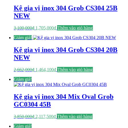
3,100,000₫.
là:
1,705,000₫.
Kệ gia vị inox 304 Grob CS304 25B
NEW
Giá
Giá
3,100,000
₫
1,705,000
₫
Thêm vào giỏ hàng
gốc
hiện
Giảm giá!
là:
tại
3,100,000₫.
là:
1,705,000₫.
Kệ gia vị inox 304 Grob CS304 20B
NEW
Giá
Giá
2,662,000
₫
1,464,100
₫
Thêm vào giỏ hàng
gốc
hiện
Giảm giá!
là:
tại
2,662,000₫.
là:
1,464,100₫.
Kệ gia vị inox 304 Mix Oval Grob
GC0304 45B
Giá
Giá
3,850,000
₫
2,117,500
₫
Thêm vào giỏ hàng
gốc
hiện
Giảm giá!
là:
tại