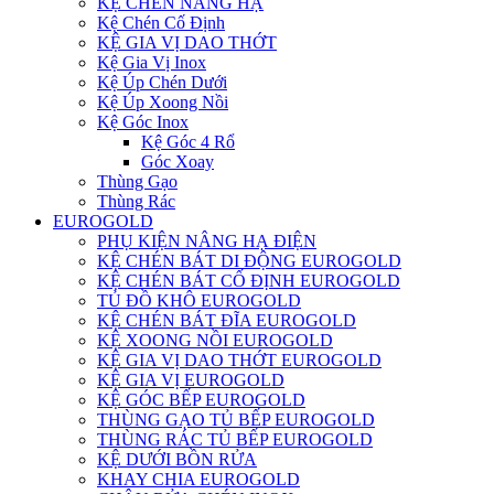
KỆ CHÉN NÂNG HẠ
Kệ Chén Cố Định
KỆ GIA VỊ DAO THỚT
Kệ Gia Vị Inox
Kệ Úp Chén Dưới
Kệ Úp Xoong Nồi
Kệ Góc Inox
Kệ Góc 4 Rổ
Góc Xoay
Thùng Gạo
Thùng Rác
EUROGOLD
PHỤ KIỆN NÂNG HẠ ĐIỆN
KỆ CHÉN BÁT DI ĐỘNG EUROGOLD
KỆ CHÉN BÁT CỐ ĐỊNH EUROGOLD
TỦ ĐỒ KHÔ EUROGOLD
KỆ CHÉN BÁT ĐĨA EUROGOLD
KỆ XOONG NỒI EUROGOLD
KỆ GIA VỊ DAO THỚT EUROGOLD
KỆ GIA VỊ EUROGOLD
KỆ GÓC BẾP EUROGOLD
THÙNG GẠO TỦ BẾP EUROGOLD
THÙNG RÁC TỦ BẾP EUROGOLD
KỆ DƯỚI BỒN RỬA
KHAY CHIA EUROGOLD