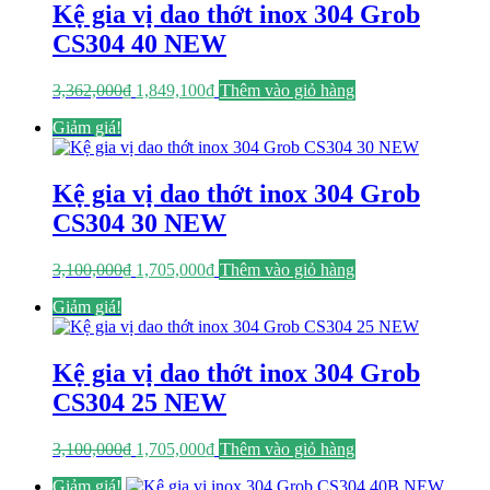
Kệ gia vị dao thớt inox 304 Grob
CS304 40 NEW
Giá
Giá
3,362,000
₫
1,849,100
₫
Thêm vào giỏ hàng
gốc
hiện
Giảm giá!
là:
tại
3,362,000₫.
là:
1,849,100₫.
Kệ gia vị dao thớt inox 304 Grob
CS304 30 NEW
Giá
Giá
3,100,000
₫
1,705,000
₫
Thêm vào giỏ hàng
gốc
hiện
Giảm giá!
là:
tại
3,100,000₫.
là:
1,705,000₫.
Kệ gia vị dao thớt inox 304 Grob
CS304 25 NEW
Giá
Giá
3,100,000
₫
1,705,000
₫
Thêm vào giỏ hàng
gốc
hiện
Giảm giá!
là:
tại