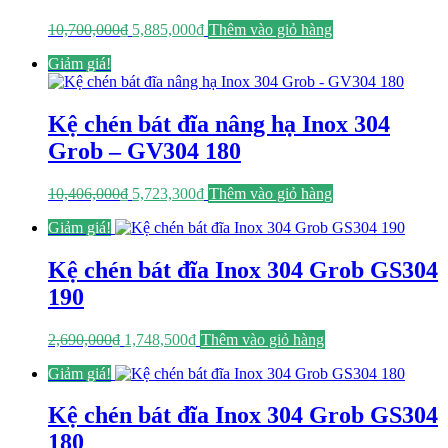
Giá
Giá
10,700,000
₫
5,885,000
₫
Thêm vào giỏ hàng
gốc
hiện
Giảm giá!
là:
tại
10,700,000₫.
là:
5,885,000₫.
Kệ chén bát đĩa nâng hạ Inox 304
Grob – GV304 180
Giá
Giá
10,406,000
₫
5,723,300
₫
Thêm vào giỏ hàng
gốc
hiện
Giảm giá!
là:
tại
10,406,000₫.
là:
5,723,300₫.
Kệ chén bát đĩa Inox 304 Grob GS304
190
Giá
Giá
2,690,000
₫
1,748,500
₫
Thêm vào giỏ hàng
gốc
hiện
Giảm giá!
là:
tại
2,690,000₫.
là:
1,748,500₫.
Kệ chén bát đĩa Inox 304 Grob GS304
180