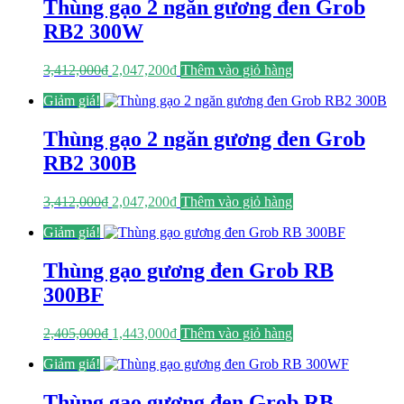
Thùng gạo 2 ngăn gương đen Grob
RB2 300W
Giá
Giá
3,412,000
₫
2,047,200
₫
Thêm vào giỏ hàng
gốc
hiện
Giảm giá!
là:
tại
3,412,000₫.
là:
2,047,200₫.
Thùng gạo 2 ngăn gương đen Grob
RB2 300B
Giá
Giá
3,412,000
₫
2,047,200
₫
Thêm vào giỏ hàng
gốc
hiện
Giảm giá!
là:
tại
3,412,000₫.
là:
2,047,200₫.
Thùng gạo gương đen Grob RB
300BF
Giá
Giá
2,405,000
₫
1,443,000
₫
Thêm vào giỏ hàng
gốc
hiện
Giảm giá!
là:
tại
2,405,000₫.
là:
1,443,000₫.
Thùng gạo gương đen Grob RB