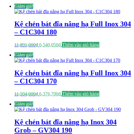
gốc
hiện
Giảm giá!
là:
tại
12,186,000₫.
là:
6,702,300₫.
Kệ chén bát đĩa nâng hạ Full Inox 304
– C1C304 180
Giá
Giá
11,891,000
₫
6,540,050
₫
Thêm vào giỏ hàng
gốc
hiện
Giảm giá!
là:
tại
11,891,000₫.
là:
6,540,050₫.
Kệ chén bát đĩa nâng hạ Full Inox 304
– C1C304 170
Giá
Giá
11,594,000
₫
6,376,700
₫
Thêm vào giỏ hàng
gốc
hiện
Giảm giá!
là:
tại
11,594,000₫.
là:
6,376,700₫.
Kệ chén bát đĩa nâng hạ Inox 304
Grob – GV304 190