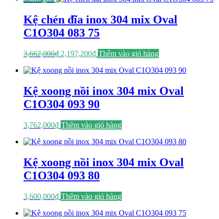
3,662,000₫.
là:
2,197,200₫.
Kệ chén đĩa inox 304 mix Oval
C1O304 083 75
Giá
Giá
3,662,000
₫
2,197,200
₫
Thêm vào giỏ hàng
gốc
hiện
là:
tại
3,662,000₫.
là:
2,197,200₫.
Kệ xoong nồi inox 304 mix Oval
C1O304 093 90
3,762,000
₫
Thêm vào giỏ hàng
Kệ xoong nồi inox 304 mix Oval
C1O304 093 80
3,600,000
₫
Thêm vào giỏ hàng