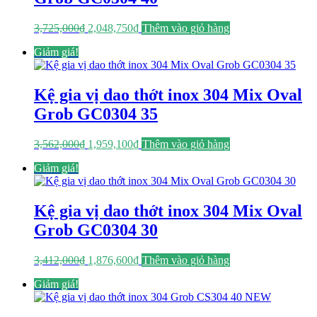
Giá
Giá
3,725,000
₫
2,048,750
₫
Thêm vào giỏ hàng
gốc
hiện
Giảm giá!
là:
tại
3,725,000₫.
là:
2,048,750₫.
Kệ gia vị dao thớt inox 304 Mix Oval
Grob GC0304 35
Giá
Giá
3,562,000
₫
1,959,100
₫
Thêm vào giỏ hàng
gốc
hiện
Giảm giá!
là:
tại
3,562,000₫.
là:
1,959,100₫.
Kệ gia vị dao thớt inox 304 Mix Oval
Grob GC0304 30
Giá
Giá
3,412,000
₫
1,876,600
₫
Thêm vào giỏ hàng
gốc
hiện
Giảm giá!
là:
tại
3,412,000₫.
là:
1,876,600₫.