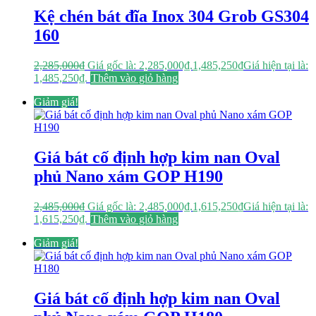
Kệ chén bát đĩa Inox 304 Grob GS304
160
2,285,000
₫
Giá gốc là: 2,285,000₫.
1,485,250
₫
Giá hiện tại là:
1,485,250₫.
Thêm vào giỏ hàng
Giảm giá!
Giá bát cố định hợp kim nan Oval
phủ Nano xám GOP H190
2,485,000
₫
Giá gốc là: 2,485,000₫.
1,615,250
₫
Giá hiện tại là:
1,615,250₫.
Thêm vào giỏ hàng
Giảm giá!
Giá bát cố định hợp kim nan Oval