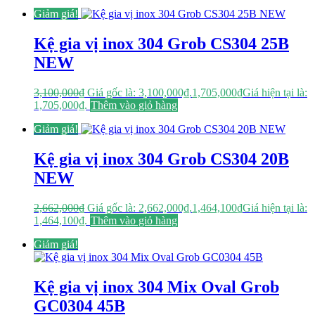
Giảm giá!
Kệ gia vị inox 304 Grob CS304 25B
NEW
3,100,000
₫
Giá gốc là: 3,100,000₫.
1,705,000
₫
Giá hiện tại là:
1,705,000₫.
Thêm vào giỏ hàng
Giảm giá!
Kệ gia vị inox 304 Grob CS304 20B
NEW
2,662,000
₫
Giá gốc là: 2,662,000₫.
1,464,100
₫
Giá hiện tại là:
1,464,100₫.
Thêm vào giỏ hàng
Giảm giá!
Kệ gia vị inox 304 Mix Oval Grob
GC0304 45B