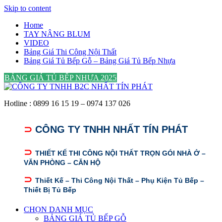
Skip to content
Home
TAY NÂNG BLUM
VIDEO
Bảng Giá Thi Công Nội Thất
Bảng Giá Tủ Bếp Gỗ – Bảng Giá Tủ Bếp Nhựa
BẢNG GIÁ TỦ BẾP NHỰA 2025
Hotline : 0899 16 15 19 – 0974 137 026
⊃
CÔNG TY TNHH NHẤT TÍN PHÁT
⊃
THIẾT KẾ THI CÔNG NỘI THẤT TRỌN GÓI NHÀ Ở –
VĂN PHÒNG – CĂN HỘ
⊃
Thiết Kế – Thi Công Nội Thất – Phụ Kiện Tủ Bếp –
Thiết Bị Tủ Bếp
CHỌN DANH MỤC
BẢNG GIÁ TỦ BẾP GỖ