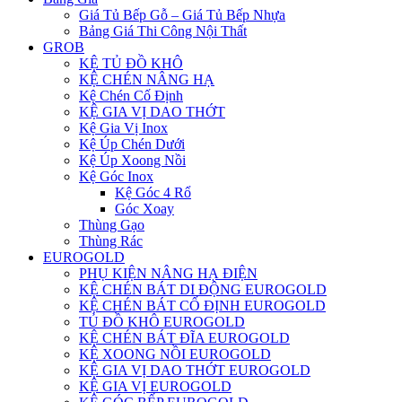
Giá Tủ Bếp Gỗ – Giá Tủ Bếp Nhựa
Bảng Giá Thi Công Nội Thất
GROB
KỆ TỦ ĐỒ KHÔ
KỆ CHÉN NÂNG HẠ
Kệ Chén Cố Định
KỆ GIA VỊ DAO THỚT
Kệ Gia Vị Inox
Kệ Úp Chén Dưới
Kệ Úp Xoong Nồi
Kệ Góc Inox
Kệ Góc 4 Rổ
Góc Xoay
Thùng Gạo
Thùng Rác
EUROGOLD
PHỤ KIỆN NÂNG HẠ ĐIỆN
KỆ CHÉN BÁT DI ĐỘNG EUROGOLD
KỆ CHÉN BÁT CỐ ĐỊNH EUROGOLD
TỦ ĐỒ KHÔ EUROGOLD
KỆ CHÉN BÁT ĐĨA EUROGOLD
KỆ XOONG NỒI EUROGOLD
KỆ GIA VỊ DAO THỚT EUROGOLD
KỆ GIA VỊ EUROGOLD