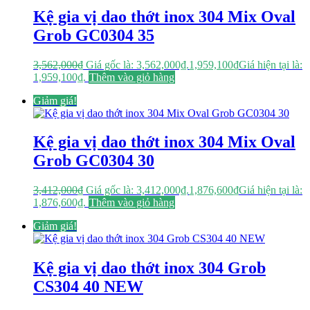
Kệ gia vị dao thớt inox 304 Mix Oval
Grob GC0304 35
3,562,000
₫
Giá gốc là: 3,562,000₫.
1,959,100
₫
Giá hiện tại là:
1,959,100₫.
Thêm vào giỏ hàng
Giảm giá!
Kệ gia vị dao thớt inox 304 Mix Oval
Grob GC0304 30
3,412,000
₫
Giá gốc là: 3,412,000₫.
1,876,600
₫
Giá hiện tại là:
1,876,600₫.
Thêm vào giỏ hàng
Giảm giá!
Kệ gia vị dao thớt inox 304 Grob
CS304 40 NEW