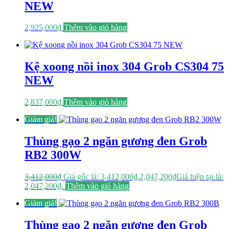
NEW
2,925,000
₫
Thêm vào giỏ hàng
Kệ xoong nồi inox 304 Grob CS304 75
NEW
2,837,000
₫
Thêm vào giỏ hàng
Giảm giá!
Thùng gạo 2 ngăn gương đen Grob
RB2 300W
3,412,000
₫
Giá gốc là: 3,412,000₫.
2,047,200
₫
Giá hiện tại là:
2,047,200₫.
Thêm vào giỏ hàng
Giảm giá!
Thùng gạo 2 ngăn gương đen Grob