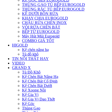
KỆ GÓC BẾP EUROGOLD
THÙNG GẠO TỦ BẾP EUROGOLD
THÙNG RÁC TỦ BẾP EUROGOLD
KỆ DƯỚI BỒN RỬA
KHAY CHIA EUROGOLD
CHẬU RỬA CHÉN INOX
VÒI RỬA CHÉN BÁT
BẾP TỪ EUROGOLD
Máy Hút Múi Eurogold
COMBO GIÁ TỐT
HIGOLD
Kệ chén nâng hạ
Tủ đồ khô
TIN NỘI THẤT HAY
VIDEO
GRAND X
Tủ Đồ Khô
Kệ Chén Bát Nâng Hạ
Kệ Chén Bát Cố Định
Kệ Chén Bát Dưới
Kệ Xoong Nồi
Kệ Gia Vị
Kệ Gia Vị Dao Thớt
Kệ Góc
Thùng Gạo