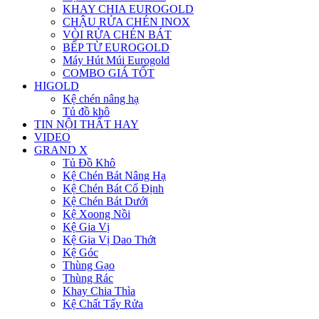
KHAY CHIA EUROGOLD
CHẬU RỬA CHÉN INOX
VÒI RỬA CHÉN BÁT
BẾP TỪ EUROGOLD
Máy Hút Múi Eurogold
COMBO GIÁ TỐT
HIGOLD
Kệ chén nâng hạ
Tủ đồ khô
TIN NỘI THẤT HAY
VIDEO
GRAND X
Tủ Đồ Khô
Kệ Chén Bát Nâng Hạ
Kệ Chén Bát Cố Định
Kệ Chén Bát Dưới
Kệ Xoong Nồi
Kệ Gia Vị
Kệ Gia Vị Dao Thớt
Kệ Góc
Thùng Gạo
Thùng Rác
Khay Chia Thìa
Kệ Chất Tẩy Rửa