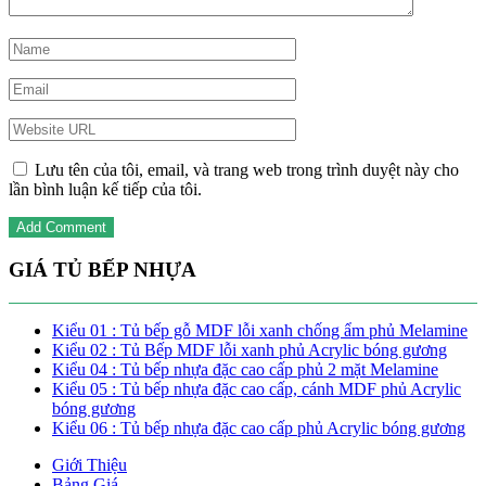
Lưu tên của tôi, email, và trang web trong trình duyệt này cho
lần bình luận kế tiếp của tôi.
GIÁ TỦ BẾP NHỰA
Kiểu 01 : Tủ bếp gỗ MDF lỗi xanh chống ẩm phủ Melamine
Kiểu 02 : Tủ Bếp MDF lỗi xanh phủ Acrylic bóng gương
Kiểu 04 : Tủ bếp nhựa đặc cao cấp phủ 2 mặt Melamine
Kiểu 05 : Tủ bếp nhựa đặc cao cấp, cánh MDF phủ Acrylic
bóng gương
Kiểu 06 : Tủ bếp nhựa đặc cao cấp phủ Acrylic bóng gương
Giới Thiệu
Bảng Giá