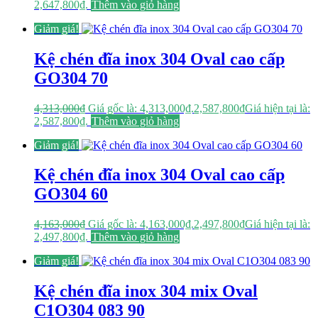
2,647,800₫.
Thêm vào giỏ hàng
Giảm giá!
Kệ chén đĩa inox 304 Oval cao cấp
GO304 70
4,313,000
₫
Giá gốc là: 4,313,000₫.
2,587,800
₫
Giá hiện tại là:
2,587,800₫.
Thêm vào giỏ hàng
Giảm giá!
Kệ chén đĩa inox 304 Oval cao cấp
GO304 60
4,163,000
₫
Giá gốc là: 4,163,000₫.
2,497,800
₫
Giá hiện tại là:
2,497,800₫.
Thêm vào giỏ hàng
Giảm giá!
Kệ chén đĩa inox 304 mix Oval
C1O304 083 90