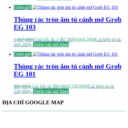
Giảm giá!
Thùng rác tròn ăm tủ cánh mở Grob
EG 103
1,007,000
₫
Giá gốc là: 1,007,000₫.
604,200
₫
Giá hiện tại là:
604,200₫.
Thêm vào giỏ hàng
Giảm giá!
Thùng rác tròn ăm tủ cánh mở Grob
EG 101
880,000
₫
Giá gốc là: 880,000₫.
528,000
₫
Giá hiện tại là:
528,000₫.
Thêm vào giỏ hàng
ĐỊA CHỈ GOOGLE MAP