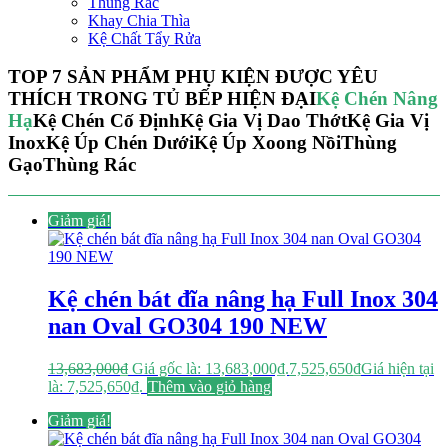
Thùng Rác
Khay Chia Thìa
Kệ Chất Tẩy Rửa
TOP 7 SẢN PHẨM PHỤ KIỆN ĐƯỢC YÊU
THÍCH TRONG TỦ BẾP HIỆN ĐẠI
Kệ Chén Nâng
Hạ
Kệ Chén Cố Định
Kệ Gia Vị Dao Thớt
Kệ Gia Vị
Inox
Kệ Úp Chén Dưới
Kệ Úp Xoong Nồi
Thùng
Gạo
Thùng Rác
Giảm giá!
Kệ chén bát đĩa nâng hạ Full Inox 304
nan Oval GO304 190 NEW
13,683,000
₫
Giá gốc là: 13,683,000₫.
7,525,650
₫
Giá hiện tại
là: 7,525,650₫.
Thêm vào giỏ hàng
Giảm giá!