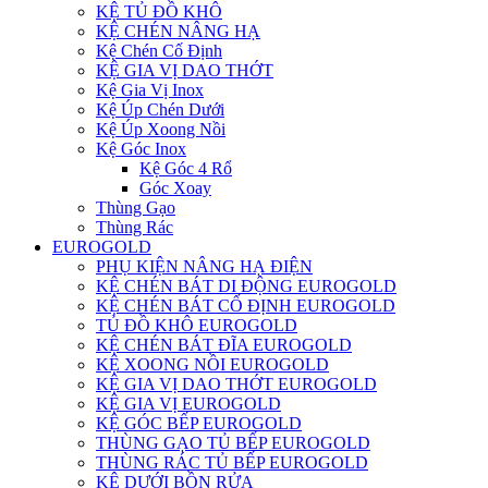
KỆ TỦ ĐỒ KHÔ
KỆ CHÉN NÂNG HẠ
Kệ Chén Cố Định
KỆ GIA VỊ DAO THỚT
Kệ Gia Vị Inox
Kệ Úp Chén Dưới
Kệ Úp Xoong Nồi
Kệ Góc Inox
Kệ Góc 4 Rổ
Góc Xoay
Thùng Gạo
Thùng Rác
EUROGOLD
PHỤ KIỆN NÂNG HẠ ĐIỆN
KỆ CHÉN BÁT DI ĐỘNG EUROGOLD
KỆ CHÉN BÁT CỐ ĐỊNH EUROGOLD
TỦ ĐỒ KHÔ EUROGOLD
KỆ CHÉN BÁT ĐĨA EUROGOLD
KỆ XOONG NỒI EUROGOLD
KỆ GIA VỊ DAO THỚT EUROGOLD
KỆ GIA VỊ EUROGOLD
KỆ GÓC BẾP EUROGOLD
THÙNG GẠO TỦ BẾP EUROGOLD
THÙNG RÁC TỦ BẾP EUROGOLD
KỆ DƯỚI BỒN RỬA