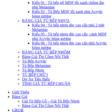
Kiểu 01 : Tủ bếp gỗ MDF lỗi xanh chống ẩm
phủ Melamine
Kiểu 02 : Tủ Bếp MDF lỗi xanh phủ Acrylic
bóng gương
BẢNG GIÁ TỦ BẾP NHỰA
Kiểu 04 : Tủ bếp nhựa đặc cao cấp phủ 2 mặt
Melamine
Kiểu 05 : Tủ bếp nhựa đặc cao cấp, cánh MDF
phủ Acrylic bóng gương
Kiểu 06 : Tủ bếp nhựa đặc cao cấp phủ Acrylic
bóng gương
BẢNG GIÁ TỦ BẾP NHÔM
Bảng Giá Thi Công Nội Thất
Tủ Bếp Acrylic
Tủ Bếp Melamine
Tủ Bếp Nhựa
TỦ BẾP CHỮ I
Dự Án Tiêu Biểu
TÍNH GIÁ TỦ BẾP CHUẨN
Giới Thiệu
Bảng Giá
Giá Tủ Bếp Gỗ – Giá Tủ Bếp Nhựa
Bảng Giá Thi Công Nội Thất
GROB