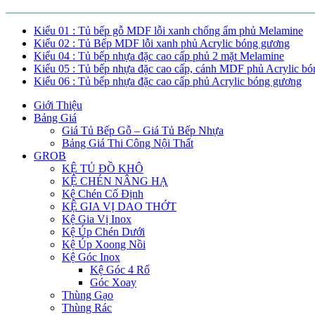
Kiểu 01 : Tủ bếp gỗ MDF lỗi xanh chống ẩm phủ Melamine
Kiểu 02 : Tủ Bếp MDF lỗi xanh phủ Acrylic bóng gương
Kiểu 04 : Tủ bếp nhựa đặc cao cấp phủ 2 mặt Melamine
Kiểu 05 : Tủ bếp nhựa đặc cao cấp, cánh MDF phủ Acrylic b
Kiểu 06 : Tủ bếp nhựa đặc cao cấp phủ Acrylic bóng gương
Giới Thiệu
Bảng Giá
Giá Tủ Bếp Gỗ – Giá Tủ Bếp Nhựa
Bảng Giá Thi Công Nội Thất
GROB
KỆ TỦ ĐỒ KHÔ
KỆ CHÉN NÂNG HẠ
Kệ Chén Cố Định
KỆ GIA VỊ DAO THỚT
Kệ Gia Vị Inox
Kệ Úp Chén Dưới
Kệ Úp Xoong Nồi
Kệ Góc Inox
Kệ Góc 4 Rổ
Góc Xoay
Thùng Gạo
Thùng Rác