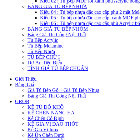
Kiểu 02 : Tủ Bếp MDF lỗi xanh phủ Acrylic bón
BẢNG GIÁ TỦ BẾP NHỰA
Kiểu 04 : Tủ bếp nhựa đặc cao cấp phủ 2 mặt Me
Kiểu 05 : Tủ bếp nhựa đặc cao cấp, cánh MDF ph
Kiểu 06 : Tủ bếp nhựa đặc cao cấp phủ Acrylic b
BẢNG GIÁ TỦ BẾP NHÔM
Bảng Giá Thi Công Nội Thất
Tủ Bếp Acrylic
Tủ Bếp Melamine
Tủ Bếp Nhựa
TỦ BẾP CHỮ I
Dự Án Tiêu Biểu
TÍNH GIÁ TỦ BẾP CHUẨN
Giới Thiệu
Bảng Giá
Giá Tủ Bếp Gỗ – Giá Tủ Bếp Nhựa
Bảng Giá Thi Công Nội Thất
GROB
KỆ TỦ ĐỒ KHÔ
KỆ CHÉN NÂNG HẠ
Kệ Chén Cố Định
KỆ GIA VỊ DAO THỚT
Kệ Gia Vị Inox
Kệ Úp Chén Dưới