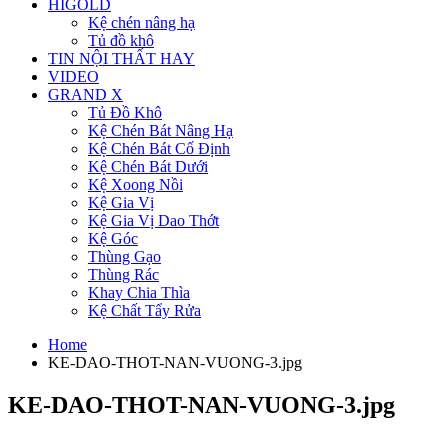
HIGOLD
Kệ chén nâng hạ
Tủ đồ khô
TIN NỘI THẤT HAY
VIDEO
GRAND X
Tủ Đồ Khô
Kệ Chén Bát Nâng Hạ
Kệ Chén Bát Cố Định
Kệ Chén Bát Dưới
Kệ Xoong Nồi
Kệ Gia Vị
Kệ Gia Vị Dao Thớt
Kệ Góc
Thùng Gạo
Thùng Rác
Khay Chia Thìa
Kệ Chất Tẩy Rửa
Home
KE-DAO-THOT-NAN-VUONG-3.jpg
KE-DAO-THOT-NAN-VUONG-3.jpg