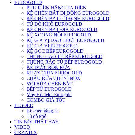
EUROGOLD
PHỤ KIỆN NÂNG HẠ ĐIỆN
KỆ CHÉN BÁT DI ĐỘNG EUROGOLD
KỆ CHÉN BÁT CỐ ĐỊNH EUROGOLD
TỦ ĐỒ KHÔ EUROGOLD
KỆ CHÉN BÁT ĐĨA EUROGOLD
KỆ XOONG NỒI EUROGOLD
KỆ GIA VỊ DAO THỚT EUROGOLD
KỆ GIA VỊ EUROGOLD
KỆ GÓC BẾP EUROGOLD
THÙNG GẠO TỦ BẾP EUROGOLD
THÙNG RÁC TỦ BẾP EUROGOLD
KỆ DƯỚI BỒN RỬA
KHAY CHIA EUROGOLD
CHẬU RỬA CHÉN INOX
VÒI RỬA CHÉN BÁT
BẾP TỪ EUROGOLD
Máy Hút Múi Eurogold
COMBO GIÁ TỐT
HIGOLD
Kệ chén nâng hạ
Tủ đồ khô
TIN NỘI THẤT HAY
VIDEO
GRAND X