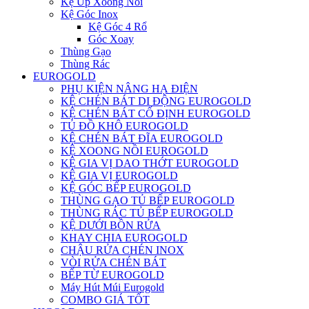
Kệ Úp Xoong Nồi
Kệ Góc Inox
Kệ Góc 4 Rổ
Góc Xoay
Thùng Gạo
Thùng Rác
EUROGOLD
PHỤ KIỆN NÂNG HẠ ĐIỆN
KỆ CHÉN BÁT DI ĐỘNG EUROGOLD
KỆ CHÉN BÁT CỐ ĐỊNH EUROGOLD
TỦ ĐỒ KHÔ EUROGOLD
KỆ CHÉN BÁT ĐĨA EUROGOLD
KỆ XOONG NỒI EUROGOLD
KỆ GIA VỊ DAO THỚT EUROGOLD
KỆ GIA VỊ EUROGOLD
KỆ GÓC BẾP EUROGOLD
THÙNG GẠO TỦ BẾP EUROGOLD
THÙNG RÁC TỦ BẾP EUROGOLD
KỆ DƯỚI BỒN RỬA
KHAY CHIA EUROGOLD
CHẬU RỬA CHÉN INOX
VÒI RỬA CHÉN BÁT
BẾP TỪ EUROGOLD
Máy Hút Múi Eurogold
COMBO GIÁ TỐT