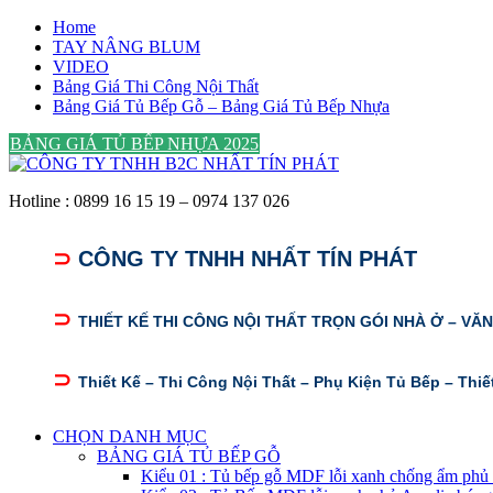
Skip
Home
to
TAY NÂNG BLUM
content
VIDEO
Bảng Giá Thi Công Nội Thất
Bảng Giá Tủ Bếp Gỗ – Bảng Giá Tủ Bếp Nhựa
BẢNG GIÁ TỦ BẾP NHỰA 2025
Hotline : 0899 16 15 19 – 0974 137 026
⊃
CÔNG TY TNHH NHẤT TÍN PHÁT
⊃
THIẾT KẾ THI CÔNG NỘI THẤT TRỌN GÓI NHÀ Ở – VĂ
⊃
Thiết Kế – Thi Công Nội Thất – Phụ Kiện Tủ Bếp – Thiế
CHỌN DANH MỤC
BẢNG GIÁ TỦ BẾP GỖ
Kiểu 01 : Tủ bếp gỗ MDF lỗi xanh chống ẩm phủ