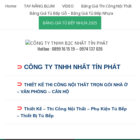
Skip
Home
TAY NÂNG BLUM
VIDEO
Bảng Giá Thi Công Nội Thất
to
Bảng Giá Tủ Bếp Gỗ – Bảng Giá Tủ Bếp Nhựa
content
BẢNG GIÁ TỦ BẾP NHỰA 2025
Hotline : 0899 16 15 19 – 0974 137 026
⊃
CÔNG TY TNHH NHẤT TÍN PHÁT
⊃
THIẾT KẾ THI CÔNG NỘI THẤT TRỌN GÓI NHÀ Ở
– VĂN PHÒNG – CĂN HỘ
⊃
Thiết Kế – Thi Công Nội Thất – Phụ Kiện Tủ Bếp
– Thiết Bị Tủ Bếp