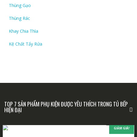
Thùng Gạo
Thùng Rác
Khay Chia Thìa
Kệ Chất Tẩy Rửa
TOP 7 SẢN PHẨM PHỤ KIỆN ĐƯỢC YÊU THÍCH TRONG TỦ BẾP
HIỆN ĐẠI
GIẢM GIÁ!