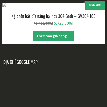
GIẢM GIÁ!
Kệ chén bát đĩa nâng hạ Inox 304 Grob – GV304 180
Giá
Giá
5,723,300
₫
10,406,000
₫
gốc
hiện
là:
tại
Thêm vào giỏ hàng
10,406,000₫.
là:
5,723,300₫.
ĐỊA CHỈ GOOGLE MAP