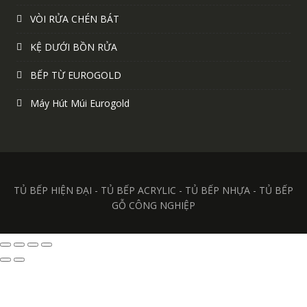
VÒI RỬA CHÉN BÁT
KỆ DƯỚI BỒN RỬA
BẾP TỪ EUROGOLD
Máy Hút Múi Eurogold
TỦ BẾP HIỆN ĐẠI - TỦ BẾP ACRYLIC - TỦ BẾP NHỰA - TỦ BẾP
GỖ CÔNG NGHIỆP