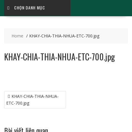
CHỌN DANH MỤC
Home
KHAY-CHIA-THIA-NHUA-ETC-700.jpg
KHAY-CHIA-THIA-NHUA-ETC-700.jpg
Điều
KHAY-CHIA-THIA-NHUA-
hướng
ETC-700.jpg
bài
viết
Bài viết liên quan