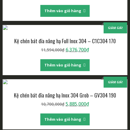
gốc
hiện
là:
tại
Thêm vào giỏ hàng
11,891,000₫.
là:
6,540,050₫.
GIẢM GIÁ!
Kệ chén bát đĩa nâng hạ Full Inox 304 – C1C304 170
Giá
Giá
6,376,700
₫
11,594,000
₫
gốc
hiện
là:
tại
Thêm vào giỏ hàng
11,594,000₫.
là:
6,376,700₫.
GIẢM GIÁ!
Kệ chén bát đĩa nâng hạ Inox 304 Grob – GV304 190
Giá
Giá
5,885,000
₫
10,700,000
₫
gốc
hiện
là:
tại
Thêm vào giỏ hàng
10,700,000₫.
là:
5,885,000₫.