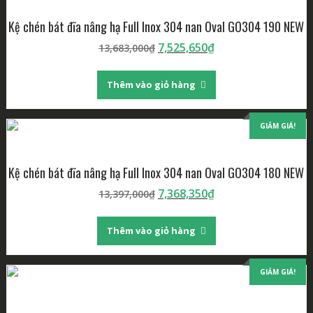
Kệ chén bát đĩa nâng hạ Full Inox 304 nan Oval GO304 190 NEW
Giá
Giá
7,525,650
₫
13,683,000
₫
gốc
hiện
là:
tại
Thêm vào giỏ hàng
13,683,000₫.
là:
7,525,650₫.
GIẢM GIÁ!
Kệ chén bát đĩa nâng hạ Full Inox 304 nan Oval GO304 180 NEW
Giá
Giá
7,368,350
₫
13,397,000
₫
gốc
hiện
là:
tại
Thêm vào giỏ hàng
13,397,000₫.
là:
7,368,350₫.
GIẢM GIÁ!