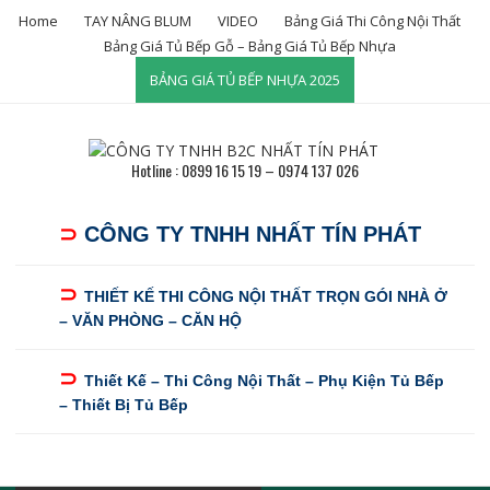
Home
TAY NÂNG BLUM
VIDEO
Bảng Giá Thi Công Nội Thất
Bảng Giá Tủ Bếp Gỗ – Bảng Giá Tủ Bếp Nhựa
BẢNG GIÁ TỦ BẾP NHỰA 2025
Hotline : 0899 16 15 19 – 0974 137 026
⊃
CÔNG TY TNHH NHẤT TÍN PHÁT
⊃
THIẾT KẾ THI CÔNG NỘI THẤT TRỌN GÓI NHÀ Ở
– VĂN PHÒNG – CĂN HỘ
⊃
Thiết Kế – Thi Công Nội Thất – Phụ Kiện Tủ Bếp
– Thiết Bị Tủ Bếp