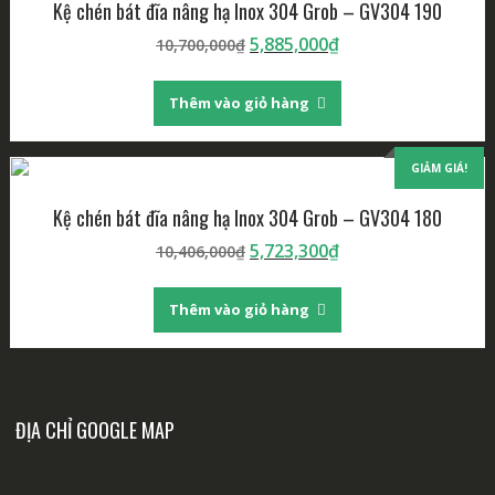
Kệ chén bát đĩa nâng hạ Inox 304 Grob – GV304 190
5,885,000
₫
10,700,000
₫
Thêm vào giỏ hàng
GIẢM GIÁ!
Kệ chén bát đĩa nâng hạ Inox 304 Grob – GV304 180
5,723,300
₫
10,406,000
₫
Thêm vào giỏ hàng
ĐỊA CHỈ GOOGLE MAP