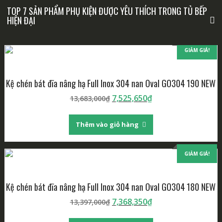
TOP 7 SẢN PHẨM PHỤ KIỆN ĐƯỢC YÊU THÍCH TRONG TỦ BẾP
HIỆN ĐẠI
GIẢM GIÁ!
Kệ chén bát đĩa nâng hạ Full Inox 304 nan Oval GO304 190 NEW
7,525,650
₫
13,683,000
₫
Thêm vào giỏ hàng
GIẢM GIÁ!
Kệ chén bát đĩa nâng hạ Full Inox 304 nan Oval GO304 180 NEW
7,368,350
₫
13,397,000
₫