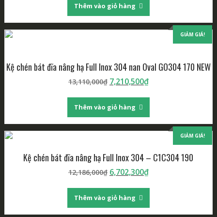
Thêm vào giỏ hàng
GIẢM GIÁ!
Kệ chén bát đĩa nâng hạ Full Inox 304 nan Oval GO304 170 NEW
7,210,500
₫
13,110,000
₫
Thêm vào giỏ hàng
GIẢM GIÁ!
Kệ chén bát đĩa nâng hạ Full Inox 304 – C1C304 190
6,702,300
₫
12,186,000
₫
Thêm vào giỏ hàng