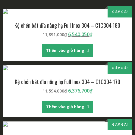
GIẢM GIÁ!
Kệ chén bát đĩa nâng hạ Full Inox 304 – C1C304 180
6,540,050
₫
11,891,000
₫
Thêm vào giỏ hàng
GIẢM GIÁ!
Kệ chén bát đĩa nâng hạ Full Inox 304 – C1C304 170
6,376,700
₫
11,594,000
₫
Thêm vào giỏ hàng
GIẢM GIÁ!