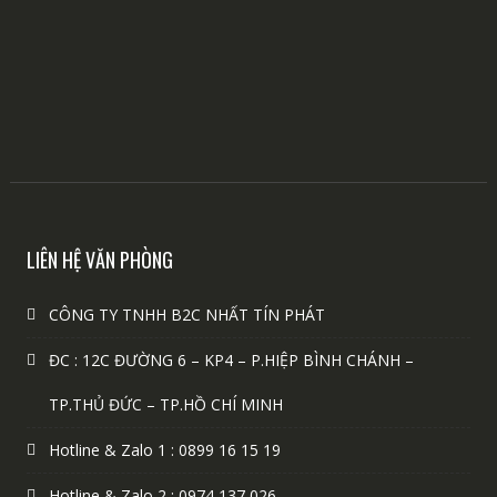
LIÊN HỆ VĂN PHÒNG
CÔNG TY TNHH B2C NHẤT TÍN PHÁT
ĐC : 12C ĐƯỜNG 6 – KP4 – P.HIỆP BÌNH CHÁNH –
TP.THỦ ĐỨC – TP.HỒ CHÍ MINH
Hotline & Zalo 1 : 0899 16 15 19
Hotline & Zalo 2 : 0974 137 026