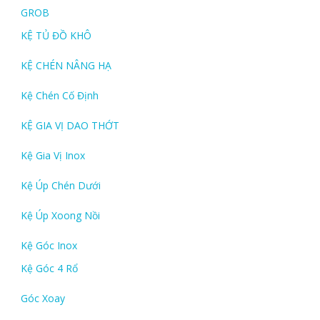
GROB
KỆ TỦ ĐỒ KHÔ
KỆ CHÉN NÂNG HẠ
Kệ Chén Cố Định
KỆ GIA VỊ DAO THỚT
Kệ Gia Vị Inox
Kệ Úp Chén Dưới
Kệ Úp Xoong Nồi
Kệ Góc Inox
Kệ Góc 4 Rổ
Góc Xoay