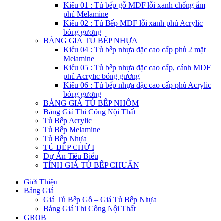
Kiểu 01 : Tủ bếp gỗ MDF lỗi xanh chống ẩm
phủ Melamine
Kiểu 02 : Tủ Bếp MDF lỗi xanh phủ Acrylic
bóng gương
BẢNG GIÁ TỦ BẾP NHỰA
Kiểu 04 : Tủ bếp nhựa đặc cao cấp phủ 2 mặt
Melamine
Kiểu 05 : Tủ bếp nhựa đặc cao cấp, cánh MDF
phủ Acrylic bóng gương
Kiểu 06 : Tủ bếp nhựa đặc cao cấp phủ Acrylic
bóng gương
BẢNG GIÁ TỦ BẾP NHÔM
Bảng Giá Thi Công Nội Thất
Tủ Bếp Acrylic
Tủ Bếp Melamine
Tủ Bếp Nhựa
TỦ BẾP CHỮ I
Dự Án Tiêu Biểu
TÍNH GIÁ TỦ BẾP CHUẨN
Giới Thiệu
Bảng Giá
Giá Tủ Bếp Gỗ – Giá Tủ Bếp Nhựa
Bảng Giá Thi Công Nội Thất
GROB