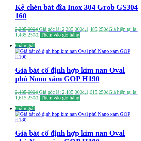
Kệ chén bát đĩa Inox 304 Grob GS304
160
2,285,000
₫
Giá gốc là: 2,285,000₫.
1,485,250
₫
Giá hiện tại là:
1,485,250₫.
Thêm vào giỏ hàng
Giảm giá!
Giá bát cố định hợp kim nan Oval
phủ Nano xám GOP H190
2,485,000
₫
Giá gốc là: 2,485,000₫.
1,615,250
₫
Giá hiện tại là:
1,615,250₫.
Thêm vào giỏ hàng
Giảm giá!
Giá bát cố định hợp kim nan Oval