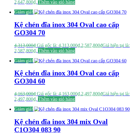
2,647,800₫.
Thêm vào giỏ hàng
Giảm giá!
Kệ chén đĩa inox 304 Oval cao cấp
GO304 70
4,313,000
₫
Giá gốc là: 4,313,000₫.
2,587,800
₫
Giá hiện tại là:
2,587,800₫.
Thêm vào giỏ hàng
Giảm giá!
Kệ chén đĩa inox 304 Oval cao cấp
GO304 60
4,163,000
₫
Giá gốc là: 4,163,000₫.
2,497,800
₫
Giá hiện tại là:
2,497,800₫.
Thêm vào giỏ hàng
Giảm giá!
Kệ chén đĩa inox 304 mix Oval
C1O304 083 90