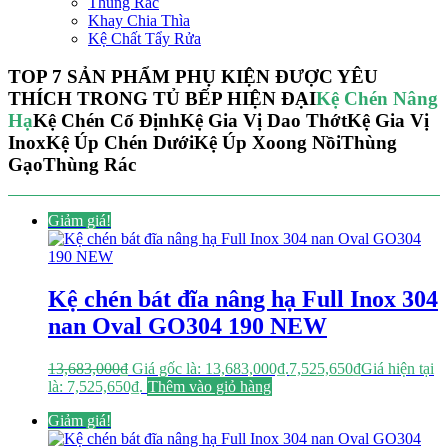
Thùng Rác
Khay Chia Thìa
Kệ Chất Tẩy Rửa
TOP 7 SẢN PHẨM PHỤ KIỆN ĐƯỢC YÊU
THÍCH TRONG TỦ BẾP HIỆN ĐẠI
Kệ Chén Nâng
Hạ
Kệ Chén Cố Định
Kệ Gia Vị Dao Thớt
Kệ Gia Vị
Inox
Kệ Úp Chén Dưới
Kệ Úp Xoong Nồi
Thùng
Gạo
Thùng Rác
Giảm giá!
Kệ chén bát đĩa nâng hạ Full Inox 304
nan Oval GO304 190 NEW
13,683,000
₫
Giá gốc là: 13,683,000₫.
7,525,650
₫
Giá hiện tại
là: 7,525,650₫.
Thêm vào giỏ hàng
Giảm giá!