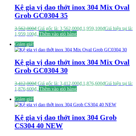
Kệ gia vị dao thớt inox 304 Mix Oval
Grob GC0304 35
3,562,000
₫
Giá gốc là: 3,562,000₫.
1,959,100
₫
Giá hiện tại là:
1,959,100₫.
Thêm vào giỏ hàng
Giảm giá!
Kệ gia vị dao thớt inox 304 Mix Oval
Grob GC0304 30
3,412,000
₫
Giá gốc là: 3,412,000₫.
1,876,600
₫
Giá hiện tại là:
1,876,600₫.
Thêm vào giỏ hàng
Giảm giá!
Kệ gia vị dao thớt inox 304 Grob
CS304 40 NEW