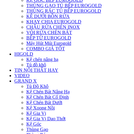
KỆ GÓC BẾP EUROGOLD
THÙNG GẠO TỦ BẾP EUROGOLD
THÙNG RÁC TỦ BẾP EUROGOLD
KỆ DƯỚI BỒN RỬA
KHAY CHIA EUROGOLD
CHẬU RỬA CHÉN INOX
VÒI RỬA CHÉN BÁT
BẾP TỪ EUROGOLD
Máy Hút Múi Eurogold
COMBO GIÁ TỐT
HIGOLD
Kệ chén nâng hạ
Tủ đồ khô
TIN NỘI THẤT HAY
VIDEO
GRAND X
Tủ Đồ Khô
Kệ Chén Bát Nâng Hạ
Kệ Chén Bát Cố Định
Kệ Chén Bát Dưới
Kệ Xoong Nồi
Kệ Gia Vị
Kệ Gia Vị Dao Thớt
Kệ Góc
Thùng Gạo