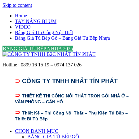
Skip to content
Home
TAY NÂNG BLUM
VIDEO
Bảng Giá Thi Công Nội Thất
Bảng Giá Tủ Bếp Gỗ – Bảng Giá Tủ Bếp Nhựa
BẢNG GIÁ TỦ BẾP NHỰA 2025
Hotline : 0899 16 15 19 – 0974 137 026
⊃
CÔNG TY TNHH NHẤT TÍN PHÁT
⊃
THIẾT KẾ THI CÔNG NỘI THẤT TRỌN GÓI NHÀ Ở –
VĂN PHÒNG – CĂN HỘ
⊃
Thiết Kế – Thi Công Nội Thất – Phụ Kiện Tủ Bếp –
Thiết Bị Tủ Bếp
CHỌN DANH MỤC
BẢNG GIÁ TỦ BẾP GỖ