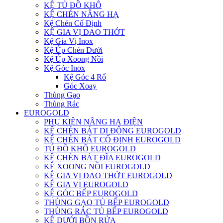
KỆ TỦ ĐỒ KHÔ
KỆ CHÉN NÂNG HẠ
Kệ Chén Cố Định
KỆ GIA VỊ DAO THỚT
Kệ Gia Vị Inox
Kệ Úp Chén Dưới
Kệ Úp Xoong Nồi
Kệ Góc Inox
Kệ Góc 4 Rổ
Góc Xoay
Thùng Gạo
Thùng Rác
EUROGOLD
PHỤ KIỆN NÂNG HẠ ĐIỆN
KỆ CHÉN BÁT DI ĐỘNG EUROGOLD
KỆ CHÉN BÁT CỐ ĐỊNH EUROGOLD
TỦ ĐỒ KHÔ EUROGOLD
KỆ CHÉN BÁT ĐĨA EUROGOLD
KỆ XOONG NỒI EUROGOLD
KỆ GIA VỊ DAO THỚT EUROGOLD
KỆ GIA VỊ EUROGOLD
KỆ GÓC BẾP EUROGOLD
THÙNG GẠO TỦ BẾP EUROGOLD
THÙNG RÁC TỦ BẾP EUROGOLD
KỆ DƯỚI BỒN RỬA