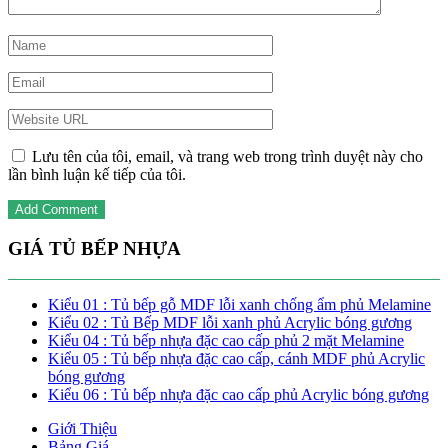
Lưu tên của tôi, email, và trang web trong trình duyệt này cho
lần bình luận kế tiếp của tôi.
GIÁ TỦ BẾP NHỰA
Kiểu 01 : Tủ bếp gỗ MDF lỗi xanh chống ẩm phủ Melamine
Kiểu 02 : Tủ Bếp MDF lỗi xanh phủ Acrylic bóng gương
Kiểu 04 : Tủ bếp nhựa đặc cao cấp phủ 2 mặt Melamine
Kiểu 05 : Tủ bếp nhựa đặc cao cấp, cánh MDF phủ Acrylic
bóng gương
Kiểu 06 : Tủ bếp nhựa đặc cao cấp phủ Acrylic bóng gương
Giới Thiệu
Bảng Giá