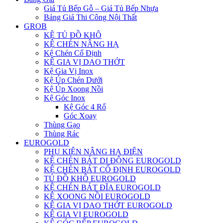
Giá Tủ Bếp Gỗ – Giá Tủ Bếp Nhựa
Bảng Giá Thi Công Nội Thất
GROB
KỆ TỦ ĐỒ KHÔ
KỆ CHÉN NÂNG HẠ
Kệ Chén Cố Định
KỆ GIA VỊ DAO THỚT
Kệ Gia Vị Inox
Kệ Úp Chén Dưới
Kệ Úp Xoong Nồi
Kệ Góc Inox
Kệ Góc 4 Rổ
Góc Xoay
Thùng Gạo
Thùng Rác
EUROGOLD
PHỤ KIỆN NÂNG HẠ ĐIỆN
KỆ CHÉN BÁT DI ĐỘNG EUROGOLD
KỆ CHÉN BÁT CỐ ĐỊNH EUROGOLD
TỦ ĐỒ KHÔ EUROGOLD
KỆ CHÉN BÁT ĐĨA EUROGOLD
KỆ XOONG NỒI EUROGOLD
KỆ GIA VỊ DAO THỚT EUROGOLD
KỆ GIA VỊ EUROGOLD