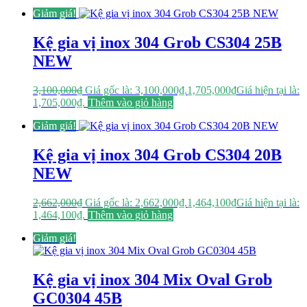
Giảm giá!
Kệ gia vị inox 304 Grob CS304 25B
NEW
3,100,000
₫
Giá gốc là: 3,100,000₫.
1,705,000
₫
Giá hiện tại là:
1,705,000₫.
Thêm vào giỏ hàng
Giảm giá!
Kệ gia vị inox 304 Grob CS304 20B
NEW
2,662,000
₫
Giá gốc là: 2,662,000₫.
1,464,100
₫
Giá hiện tại là:
1,464,100₫.
Thêm vào giỏ hàng
Giảm giá!
Kệ gia vị inox 304 Mix Oval Grob
GC0304 45B