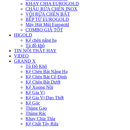
KHAY CHIA EUROGOLD
CHẬU RỬA CHÉN INOX
VÒI RỬA CHÉN BÁT
BẾP TỪ EUROGOLD
Máy Hút Múi Eurogold
COMBO GIÁ TỐT
HIGOLD
Kệ chén nâng hạ
Tủ đồ khô
TIN NỘI THẤT HAY
VIDEO
GRAND X
Tủ Đồ Khô
Kệ Chén Bát Nâng Hạ
Kệ Chén Bát Cố Định
Kệ Chén Bát Dưới
Kệ Xoong Nồi
Kệ Gia Vị
Kệ Gia Vị Dao Thớt
Kệ Góc
Thùng Gạo
Thùng Rác
Khay Chia Thìa
Kệ Chất Tẩy Rửa