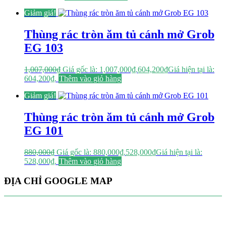
Giảm giá!
Thùng rác tròn ăm tủ cánh mở Grob
EG 103
1,007,000
₫
Giá gốc là: 1,007,000₫.
604,200
₫
Giá hiện tại là:
604,200₫.
Thêm vào giỏ hàng
Giảm giá!
Thùng rác tròn ăm tủ cánh mở Grob
EG 101
880,000
₫
Giá gốc là: 880,000₫.
528,000
₫
Giá hiện tại là:
528,000₫.
Thêm vào giỏ hàng
ĐỊA CHỈ GOOGLE MAP