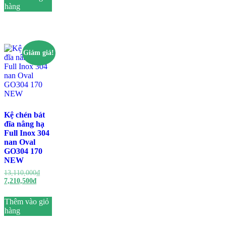
là:
hàng
7,368,350₫.
Giảm giá!
Kệ chén bát
đĩa nâng hạ
Full Inox 304
nan Oval
GO304 170
NEW
Giá
13,110,000
₫
Giá
gốc
7,210,500
₫
hiện
là:
tại
13,110,000₫.
Thêm vào giỏ
là:
hàng
7,210,500₫.