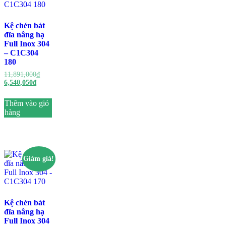
Kệ chén bát
đĩa nâng hạ
Full Inox 304
– C1C304
180
Giá
11,891,000
₫
Giá
gốc
6,540,050
₫
hiện
là:
tại
11,891,000₫.
Thêm vào giỏ
là:
hàng
6,540,050₫.
Giảm giá!
Kệ chén bát
đĩa nâng hạ
Full Inox 304