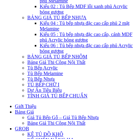
phủ Melamine
Kiểu 02 : Tủ Bếp MDF lỗi xanh phủ Acrylic
bóng gương
BẢNG GIÁ TỦ BẾP NHỰA
Kiểu 04 : Tủ bếp nhựa đặc cao cấp phủ 2 mặt
Melamine
Kiểu 05 : Tủ bếp nhựa đặc cao cấp, cánh MDF
phủ Acrylic bóng gương
Kiểu 06 : Tủ bếp nhựa đặc cao cấp phủ Acrylic
bóng gương
BẢNG GIÁ TỦ BẾP NHÔM
Bảng Giá Thi Công Nội Thất
Tủ Bếp Acrylic
Tủ Bếp Melamine
Tủ Bếp Nhựa
TỦ BẾP CHỮ I
Dự Án Tiêu Biểu
TÍNH GIÁ TỦ BẾP CHUẨN
Giới Thiệu
Bảng Giá
Giá Tủ Bếp Gỗ – Giá Tủ Bếp Nhựa
Bảng Giá Thi Công Nội Thất
GROB
KỆ TỦ ĐỒ KHÔ