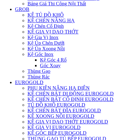
Bảng Giá Thi Công Nội Thất
GROB
KỆ TỦ ĐỒ KHÔ
KỆ CHÉN NÂNG HẠ
Kệ Chén Cố Định
KỆ GIA VỊ DAO THỚT
Kệ Gia Vị Inox
Kệ Úp Chén Dưới
Kệ Úp Xoong Nồi
Kệ Góc Inox
Kệ Góc 4 Rổ
Góc Xoay
Thùng Gạo
Thùng Rác
EUROGOLD
PHỤ KIỆN NÂNG HẠ ĐIỆN
KỆ CHÉN BÁT DI ĐỘNG EUROGOLD
KỆ CHÉN BÁT CỐ ĐỊNH EUROGOLD
TỦ ĐỒ KHÔ EUROGOLD
KỆ CHÉN BÁT ĐĨA EUROGOLD
KỆ XOONG NỒI EUROGOLD
KỆ GIA VỊ DAO THỚT EUROGOLD
KỆ GIA VỊ EUROGOLD
KỆ GÓC BẾP EUROGOLD
THÙNG GẠO TỦ BẾP EUROGOLD