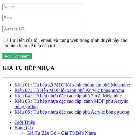
Lưu tên của tôi, email, và trang web trong trình duyệt này cho
lần bình luận kế tiếp của tôi.
GIÁ TỦ BẾP NHỰA
Kiểu 01 : Tủ bếp gỗ MDF lỗi xanh chống ẩm phủ Melamine
Kiểu 02 : Tủ Bếp MDF lỗi xanh phủ Acrylic bóng gương
Kiểu 04 : Tủ bếp nhựa đặc cao cấp phủ 2 mặt Melamine
Kiểu 05 : Tủ bếp nhựa đặc cao cấp, cánh MDF phủ Acrylic
bóng gương
Kiểu 06 : Tủ bếp nhựa đặc cao cấp phủ Acrylic bóng gương
Giới Thiệu
Bảng Giá
Giá Tủ Bếp Gỗ – Giá Tủ Bếp Nhựa