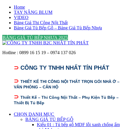
Skip
Home
to
TAY NÂNG BLUM
content
VIDEO
Bảng Giá Thi Công Nội Thất
Bảng Giá Tủ Bếp Gỗ – Bảng Giá Tủ Bếp Nhựa
BẢNG GIÁ TỦ BẾP NHỰA 2025
Hotline : 0899 16 15 19 – 0974 137 026
⊃
CÔNG TY TNHH NHẤT TÍN PHÁT
⊃
THIẾT KẾ THI CÔNG NỘI THẤT TRỌN GÓI NHÀ Ở –
VĂN PHÒNG – CĂN HỘ
⊃
Thiết Kế – Thi Công Nội Thất – Phụ Kiện Tủ Bếp –
Thiết Bị Tủ Bếp
CHỌN DANH MỤC
BẢNG GIÁ TỦ BẾP GỖ
Kiểu 01 : Tủ bếp gỗ MDF lỗi xanh chống ẩm