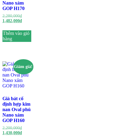
Nano xám
GOP H170
Giá
2,280,000
₫
gốc
Giá
1,482,000
₫
là:
hiện
2,280,000₫.
tại
Thêm vào giỏ
là:
hàng
1,482,000₫.
Giảm giá!
Giá bát cố
định hợp kim
nan Oval phủ
Nano xám
GOP H160
Giá
2,200,000
₫
gốc
Giá
1,430,000
₫