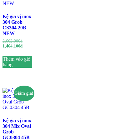
Kệ gia vị inox
304 Grob
CS304 20B
NEW
Giá
2,662,000
₫
gốc
Giá
1,464,100
₫
là:
hiện
2,662,000₫.
tại
Thêm vào giỏ
là:
hàng
1,464,100₫.
Giảm giá!
Kệ gia vị inox
304 Mix Oval
Grob
GC0304 45B