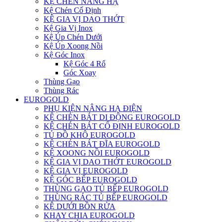
KỆ CHÉN NÂNG HẠ
Kệ Chén Cố Định
KỆ GIA VỊ DAO THỚT
Kệ Gia Vị Inox
Kệ Úp Chén Dưới
Kệ Úp Xoong Nồi
Kệ Góc Inox
Kệ Góc 4 Rổ
Góc Xoay
Thùng Gạo
Thùng Rác
EUROGOLD
PHỤ KIỆN NÂNG HẠ ĐIỆN
KỆ CHÉN BÁT DI ĐỘNG EUROGOLD
KỆ CHÉN BÁT CỐ ĐỊNH EUROGOLD
TỦ ĐỒ KHÔ EUROGOLD
KỆ CHÉN BÁT ĐĨA EUROGOLD
KỆ XOONG NỒI EUROGOLD
KỆ GIA VỊ DAO THỚT EUROGOLD
KỆ GIA VỊ EUROGOLD
KỆ GÓC BẾP EUROGOLD
THÙNG GẠO TỦ BẾP EUROGOLD
THÙNG RÁC TỦ BẾP EUROGOLD
KỆ DƯỚI BỒN RỬA
KHAY CHIA EUROGOLD