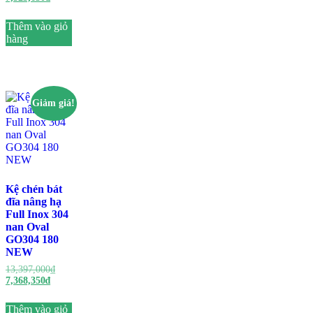
hiện
là:
tại
13,683,000₫.
Thêm vào giỏ
là:
hàng
7,525,650₫.
Giảm giá!
Kệ chén bát
đĩa nâng hạ
Full Inox 304
nan Oval
GO304 180
NEW
Giá
13,397,000
₫
Giá
gốc
7,368,350
₫
hiện
là:
tại
13,397,000₫.
Thêm vào giỏ