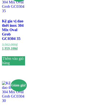
Kệ gia vị dao
thớt inox 304
Mix Oval
Grob
GC0304 35
Giá
3,562,000
₫
gốc
Giá
1,959,100
₫
là:
hiện
3,562,000₫.
tại
Thêm vào giỏ
là:
hàng
1,959,100₫.
Giảm giá!