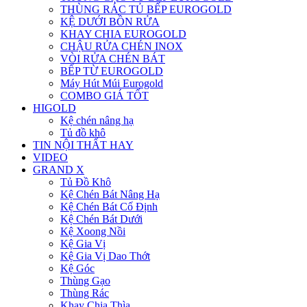
THÙNG RÁC TỦ BẾP EUROGOLD
KỆ DƯỚI BỒN RỬA
KHAY CHIA EUROGOLD
CHẬU RỬA CHÉN INOX
VÒI RỬA CHÉN BÁT
BẾP TỪ EUROGOLD
Máy Hút Múi Eurogold
COMBO GIÁ TỐT
HIGOLD
Kệ chén nâng hạ
Tủ đồ khô
TIN NỘI THẤT HAY
VIDEO
GRAND X
Tủ Đồ Khô
Kệ Chén Bát Nâng Hạ
Kệ Chén Bát Cố Định
Kệ Chén Bát Dưới
Kệ Xoong Nồi
Kệ Gia Vị
Kệ Gia Vị Dao Thớt
Kệ Góc
Thùng Gạo
Thùng Rác
Khay Chia Thìa