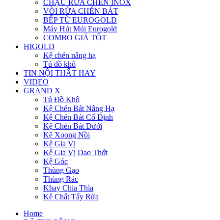
CHẬU RỬA CHÉN INOX
VÒI RỬA CHÉN BÁT
BẾP TỪ EUROGOLD
Máy Hút Múi Eurogold
COMBO GIÁ TỐT
HIGOLD
Kệ chén nâng hạ
Tủ đồ khô
TIN NỘI THẤT HAY
VIDEO
GRAND X
Tủ Đồ Khô
Kệ Chén Bát Nâng Hạ
Kệ Chén Bát Cố Định
Kệ Chén Bát Dưới
Kệ Xoong Nồi
Kệ Gia Vị
Kệ Gia Vị Dao Thớt
Kệ Góc
Thùng Gạo
Thùng Rác
Khay Chia Thìa
Kệ Chất Tẩy Rửa
Home