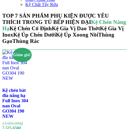
Kệ Chất Tẩy Rửa
TOP 7 SẢN PHẨM PHỤ KIỆN ĐƯỢC YÊU
THÍCH TRONG TỦ BẾP HIỆN ĐẠI
Kệ Chén Nâng
Hạ
Kệ Chén Cố Định
Kệ Gia Vị Dao Thớt
Kệ Gia Vị
Inox
Kệ Úp Chén Dưới
Kệ Úp Xoong Nồi
Thùng
Gạo
Thùng Rác
Giảm giá!
Kệ chén bát
đĩa nâng hạ
Full Inox 304
nan Oval
GO304 190
NEW
Giá
13,683,000
₫
Giá
gốc
7,525,650
₫