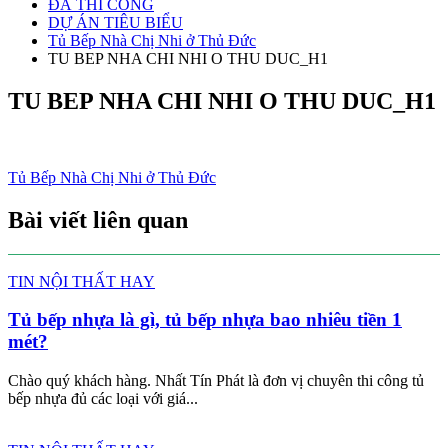
ĐÃ THI CÔNG
DỰ ÁN TIÊU BIỂU
Tủ Bếp Nhà Chị Nhi ở Thủ Đức
TU BEP NHA CHI NHI O THU DUC_H1
TU BEP NHA CHI NHI O THU DUC_H1
Điều
Tủ Bếp Nhà Chị Nhi ở Thủ Đức
hướng
Bài viết liên quan
bài
viết
TIN NỘI THẤT HAY
Tủ bếp nhựa là gì, tủ bếp nhựa bao nhiêu tiền 1
mét?
Chào quý khách hàng. Nhất Tín Phát là đơn vị chuyên thi công tủ
bếp nhựa đủ các loại với giá...