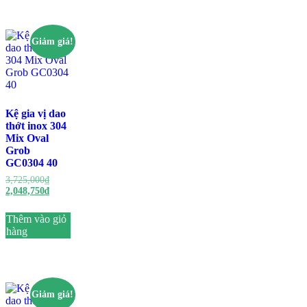
Giảm giá!
Kệ gia vị dao
thớt inox 304
Mix Oval
Grob
GC0304 40
Giá
3,725,000
₫
gốc
Giá
2,048,750
₫
là:
hiện
3,725,000₫.
tại
Thêm vào giỏ
là:
hàng
2,048,750₫.
Giảm giá!