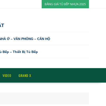
BẢNG GIÁ TỦ BẾP NHỰA 2025
ÁT
 NHÀ Ở – VĂN PHÒNG – CĂN HỘ
Tủ Bếp – Thiết Bị Tủ Bếp
VIDEO
GRAND X