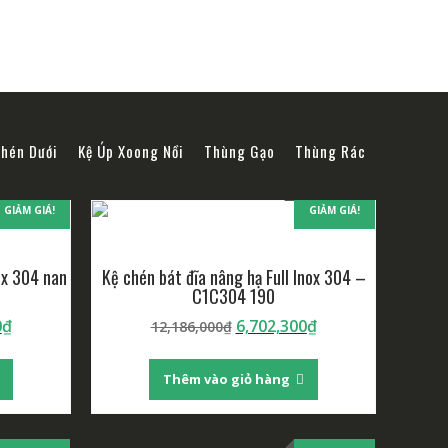
Chén Dưới
Kệ Úp Xoong Nồi
Thùng Gạo
Thùng Rác
GIẢM GIÁ!
GIẢM GIÁ!
ox 304 nan
Kệ chén bát đĩa nâng hạ Full Inox 304 –
C1C304 190
0
₫
6,702,300
₫
12,186,000
₫
Thêm vào giỏ hàng