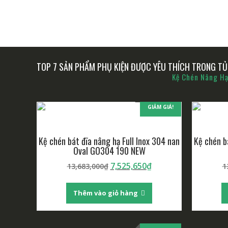
TOP 7 SẢN PHẨM PHỤ KIỆN ĐƯỢC YÊU THÍCH TRONG TỦ 
Kệ Chén Nâng H
GIẢM GIÁ!
Kệ chén bát đĩa nâng hạ Full Inox 304 nan
Kệ chén b
Oval GO304 190 NEW
7,525,650
₫
13,683,000
₫
1
Thêm vào giỏ hàng