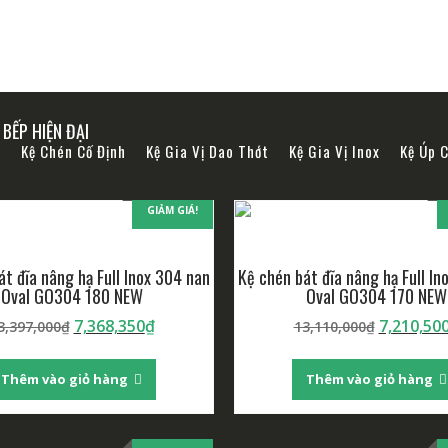
BẾP HIỆN ĐẠI
ạ
Kệ Chén Cố Định
Kệ Gia Vị Dao Thớt
Kệ Gia Vị Inox
Kệ Úp 
GIẢM GIÁ!
át đĩa nâng hạ Full Inox 304 nan
Kệ chén bát đĩa nâng hạ Full In
Oval GO304 180 NEW
Oval GO304 170 NEW
7,368,350
₫
7,210,50
3,397,000
₫
13,110,000
₫
Thêm vào giỏ hàng
Thêm vào giỏ hàng