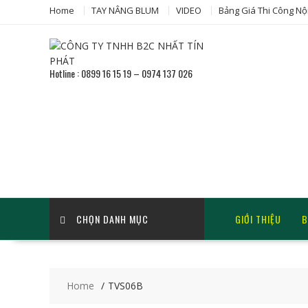
Home
TAY NÂNG BLUM
VIDEO
Bảng Giá Thi Công Nộ
Hotline : 0899 16 15 19 – 0974 137 026
CHỌN DANH MỤC
GIỚI THIỆU
B
Home
TVS06B