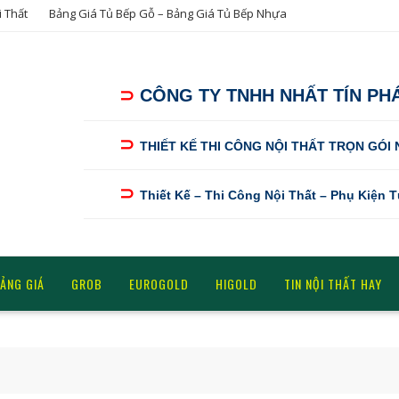
i Thất
Bảng Giá Tủ Bếp Gỗ – Bảng Giá Tủ Bếp Nhựa
⊃
CÔNG TY TNHH NHẤT TÍN PH
⊃
THIẾT KẾ THI CÔNG NỘI THẤT TRỌN GÓI
⊃
Thiết Kế – Thi Công Nội Thất – Phụ Kiện 
ẢNG GIÁ
GROB
EUROGOLD
HIGOLD
TIN NỘI THẤT HAY