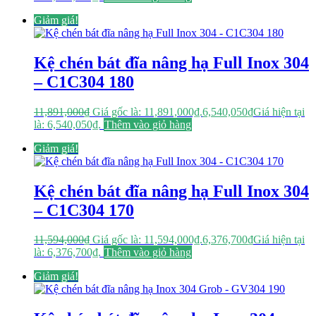
Giảm giá!
Kệ chén bát đĩa nâng hạ Full Inox 304
– C1C304 180
11,891,000
₫
Giá gốc là: 11,891,000₫.
6,540,050
₫
Giá hiện tại
là: 6,540,050₫.
Thêm vào giỏ hàng
Giảm giá!
Kệ chén bát đĩa nâng hạ Full Inox 304
– C1C304 170
11,594,000
₫
Giá gốc là: 11,594,000₫.
6,376,700
₫
Giá hiện tại
là: 6,376,700₫.
Thêm vào giỏ hàng
Giảm giá!