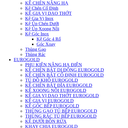
KỆ CHÉN NÂNG HẠ
Kệ Chén Cố Định
KỆ GIA VỊ DAO THỚT
Kệ Gia Vị Inox
Kệ Úp Chén Dưới
Kệ Úp Xoong Nồi
Kệ Góc Inox
Kệ Góc 4 Rổ
Góc Xoay
Thùng Gạo
Thùng Rác
EUROGOLD
PHỤ KIỆN NÂNG HẠ ĐIỆN
KỆ CHÉN BÁT DI ĐỘNG EUROGOLD
KỆ CHÉN BÁT CỐ ĐỊNH EUROGOLD
TỦ ĐỒ KHÔ EUROGOLD
KỆ CHÉN BÁT ĐĨA EUROGOLD
KỆ XOONG NỒI EUROGOLD
KỆ GIA VỊ DAO THỚT EUROGOLD
KỆ GIA VỊ EUROGOLD
KỆ GÓC BẾP EUROGOLD
THÙNG GẠO TỦ BẾP EUROGOLD
THÙNG RÁC TỦ BẾP EUROGOLD
KỆ DƯỚI BỒN RỬA
KHAY CHIA EUROGOLD