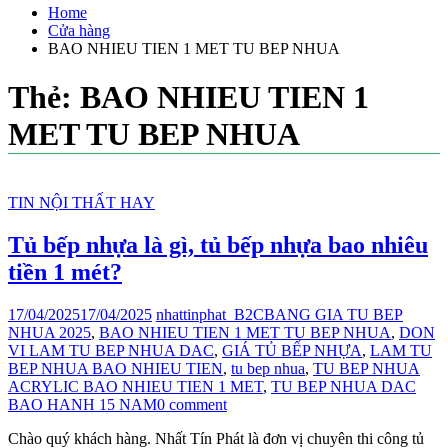
Home
Cửa hàng
BAO NHIEU TIEN 1 MET TU BEP NHUA
Thẻ:
BAO NHIEU TIEN 1
MET TU BEP NHUA
TIN NỘI THẤT HAY
Tủ bếp nhựa là gì, tủ bếp nhựa bao nhiêu
tiền 1 mét?
17/04/2025
17/04/2025
nhattinphat_B2C
BANG GIA TU BEP
NHUA 2025
,
BAO NHIEU TIEN 1 MET TU BEP NHUA
,
DON
VI LAM TU BEP NHUA DAC
,
GIÁ TỦ BẾP NHỰA
,
LAM TU
BEP NHUA BAO NHIEU TIEN
,
tu bep nhua
,
TU BEP NHUA
ACRYLIC BAO NHIEU TIEN 1 MET
,
TU BEP NHUA DAC
BAO HANH 15 NAM
0 comment
Chào quý khách hàng. Nhất Tín Phát là đơn vị chuyên thi công tủ