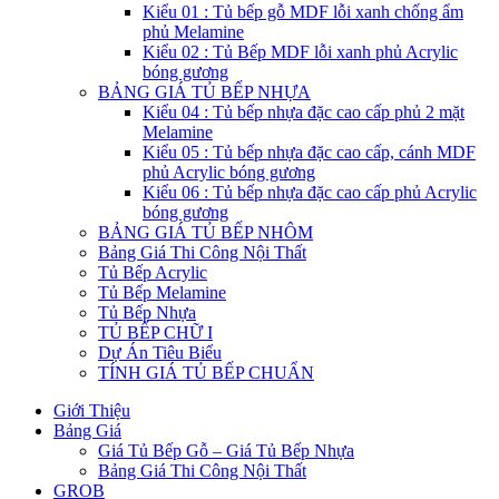
Kiểu 01 : Tủ bếp gỗ MDF lỗi xanh chống ẩm
phủ Melamine
Kiểu 02 : Tủ Bếp MDF lỗi xanh phủ Acrylic
bóng gương
BẢNG GIÁ TỦ BẾP NHỰA
Kiểu 04 : Tủ bếp nhựa đặc cao cấp phủ 2 mặt
Melamine
Kiểu 05 : Tủ bếp nhựa đặc cao cấp, cánh MDF
phủ Acrylic bóng gương
Kiểu 06 : Tủ bếp nhựa đặc cao cấp phủ Acrylic
bóng gương
BẢNG GIÁ TỦ BẾP NHÔM
Bảng Giá Thi Công Nội Thất
Tủ Bếp Acrylic
Tủ Bếp Melamine
Tủ Bếp Nhựa
TỦ BẾP CHỮ I
Dự Án Tiêu Biểu
TÍNH GIÁ TỦ BẾP CHUẨN
Giới Thiệu
Bảng Giá
Giá Tủ Bếp Gỗ – Giá Tủ Bếp Nhựa
Bảng Giá Thi Công Nội Thất
GROB