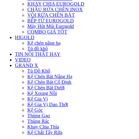
KHAY CHIA EUROGOLD
CHẬU RỬA CHÉN INOX
VÒI RỬA CHÉN BÁT
BẾP TỪ EUROGOLD
Máy Hút Múi Eurogold
COMBO GIÁ TỐT
HIGOLD
Kệ chén nâng hạ
Tủ đồ khô
TIN NỘI THẤT HAY
VIDEO
GRAND X
Tủ Đồ Khô
Kệ Chén Bát Nâng Hạ
Kệ Chén Bát Cố Định
Kệ Chén Bát Dưới
Kệ Xoong Nồi
Kệ Gia Vị
Kệ Gia Vị Dao Thớt
Kệ Góc
Thùng Gạo
Thùng Rác
Khay Chia Thìa
Kệ Chất Tẩy Rửa