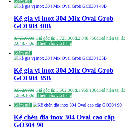
Giảm giá!
Kệ gia vị inox 304 Mix Oval Grob
GC0304 40B
3,725,000
₫
Giá gốc là: 3,725,000₫.
2,048,750
₫
Giá hiện tại là:
2,048,750₫.
Thêm vào giỏ hàng
Giảm giá!
Kệ gia vị inox 304 Mix Oval Grob
GC0304 35B
3,562,000
₫
Giá gốc là: 3,562,000₫.
1,959,100
₫
Giá hiện tại là:
1,959,100₫.
Thêm vào giỏ hàng
Giảm giá!
Kệ chén đĩa inox 304 Oval cao cấp
GO304 90