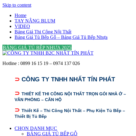
Skip to content
Home
TAY NÂNG BLUM
VIDEO
Bảng Giá Thi Công Nội Thất
Bảng Giá Tủ Bếp Gỗ – Bảng Giá Tủ Bếp Nhựa
BẢNG GIÁ TỦ BẾP NHỰA 2025
Hotline : 0899 16 15 19 – 0974 137 026
⊃
CÔNG TY TNHH NHẤT TÍN PHÁT
⊃
THIẾT KẾ THI CÔNG NỘI THẤT TRỌN GÓI NHÀ Ở –
VĂN PHÒNG – CĂN HỘ
⊃
Thiết Kế – Thi Công Nội Thất – Phụ Kiện Tủ Bếp –
Thiết Bị Tủ Bếp
CHỌN DANH MỤC
BẢNG GIÁ TỦ BẾP GỖ