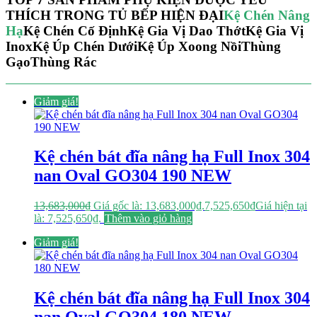
THÍCH TRONG TỦ BẾP HIỆN ĐẠI
Kệ Chén Nâng
Hạ
Kệ Chén Cố Định
Kệ Gia Vị Dao Thớt
Kệ Gia Vị
Inox
Kệ Úp Chén Dưới
Kệ Úp Xoong Nồi
Thùng
Gạo
Thùng Rác
Giảm giá!
Kệ chén bát đĩa nâng hạ Full Inox 304
nan Oval GO304 190 NEW
13,683,000
₫
Giá gốc là: 13,683,000₫.
7,525,650
₫
Giá hiện tại
là: 7,525,650₫.
Thêm vào giỏ hàng
Giảm giá!
Kệ chén bát đĩa nâng hạ Full Inox 304