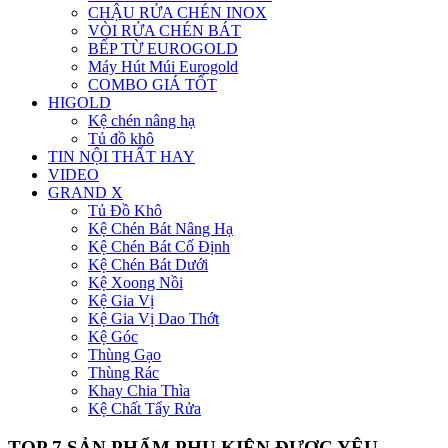
CHẬU RỬA CHÉN INOX
VÒI RỬA CHÉN BÁT
BẾP TỪ EUROGOLD
Máy Hút Múi Eurogold
COMBO GIÁ TỐT
HIGOLD
Kệ chén nâng hạ
Tủ đồ khô
TIN NỘI THẤT HAY
VIDEO
GRAND X
Tủ Đồ Khô
Kệ Chén Bát Nâng Hạ
Kệ Chén Bát Cố Định
Kệ Chén Bát Dưới
Kệ Xoong Nồi
Kệ Gia Vị
Kệ Gia Vị Dao Thớt
Kệ Góc
Thùng Gạo
Thùng Rác
Khay Chia Thìa
Kệ Chất Tẩy Rửa
TOP 7 SẢN PHẨM PHỤ KIỆN ĐƯỢC YÊU