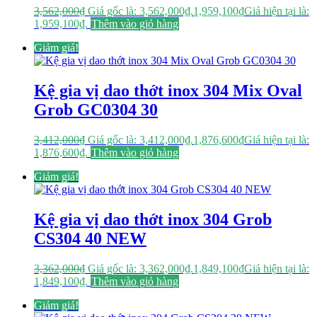
3,562,000
₫
Giá gốc là: 3,562,000₫.
1,959,100
₫
Giá hiện tại là:
1,959,100₫.
Thêm vào giỏ hàng
Giảm giá!
Kệ gia vị dao thớt inox 304 Mix Oval
Grob GC0304 30
3,412,000
₫
Giá gốc là: 3,412,000₫.
1,876,600
₫
Giá hiện tại là:
1,876,600₫.
Thêm vào giỏ hàng
Giảm giá!
Kệ gia vị dao thớt inox 304 Grob
CS304 40 NEW
3,362,000
₫
Giá gốc là: 3,362,000₫.
1,849,100
₫
Giá hiện tại là:
1,849,100₫.
Thêm vào giỏ hàng
Giảm giá!