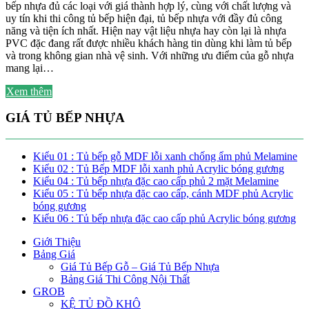
bếp nhựa đủ các loại với giá thành hợp lý, cùng với chất lượng và
uy tín khi thi công tủ bếp hiện đại, tủ bếp nhựa với đầy đủ công
năng và tiện ích nhất. Hiện nay vật liệu nhựa hay còn lại là nhựa
PVC đặc đang rất được nhiều khách hàng tin dùng khi làm tủ bếp
và trong không gian nhà vệ sinh. Với những ưu điểm của gỗ nhựa
mang lại…
Xem thêm
GIÁ TỦ BẾP NHỰA
Kiểu 01 : Tủ bếp gỗ MDF lỗi xanh chống ẩm phủ Melamine
Kiểu 02 : Tủ Bếp MDF lỗi xanh phủ Acrylic bóng gương
Kiểu 04 : Tủ bếp nhựa đặc cao cấp phủ 2 mặt Melamine
Kiểu 05 : Tủ bếp nhựa đặc cao cấp, cánh MDF phủ Acrylic
bóng gương
Kiểu 06 : Tủ bếp nhựa đặc cao cấp phủ Acrylic bóng gương
Giới Thiệu
Bảng Giá
Giá Tủ Bếp Gỗ – Giá Tủ Bếp Nhựa
Bảng Giá Thi Công Nội Thất
GROB
KỆ TỦ ĐỒ KHÔ