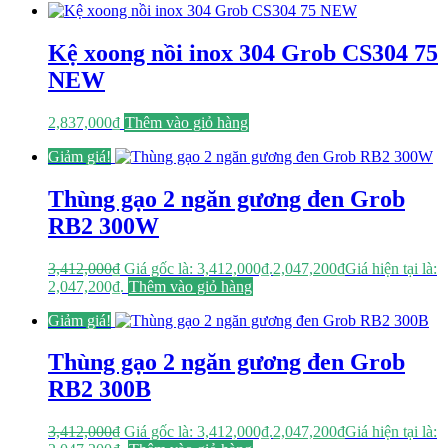
Kệ xoong nồi inox 304 Grob CS304 75
NEW
2,837,000
₫
Thêm vào giỏ hàng
Giảm giá!
Thùng gạo 2 ngăn gương đen Grob
RB2 300W
3,412,000
₫
Giá gốc là: 3,412,000₫.
2,047,200
₫
Giá hiện tại là:
2,047,200₫.
Thêm vào giỏ hàng
Giảm giá!
Thùng gạo 2 ngăn gương đen Grob
RB2 300B
3,412,000
₫
Giá gốc là: 3,412,000₫.
2,047,200
₫
Giá hiện tại là: