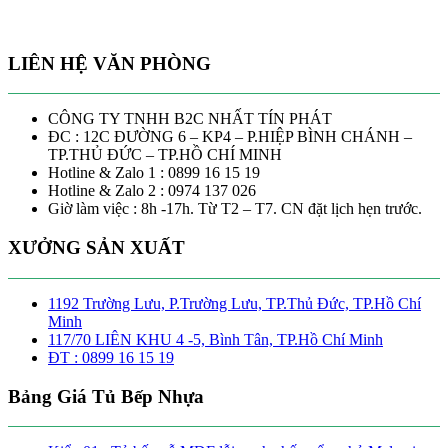
LIÊN HỆ VĂN PHÒNG
CÔNG TY TNHH B2C NHẤT TÍN PHÁT
ĐC : 12C ĐƯỜNG 6 – KP4 – P.HIỆP BÌNH CHÁNH –
TP.THỦ ĐỨC – TP.HỒ CHÍ MINH
Hotline & Zalo 1 : 0899 16 15 19
Hotline & Zalo 2 : 0974 137 026
Giờ làm việc : 8h -17h. Từ T2 – T7. CN đặt lịch hẹn trước.
XƯỞNG SẢN XUẤT
1192 Trường Lưu, P.Trường Lưu, TP.Thủ Đức, TP.Hồ Chí
Minh
117/70 LIÊN KHU 4 -5, Bình Tân, TP.Hồ Chí Minh
ĐT : 0899 16 15 19
Bảng Giá Tủ Bếp Nhựa