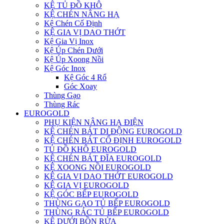
KỆ TỦ ĐỒ KHÔ
KỆ CHÉN NÂNG HẠ
Kệ Chén Cố Định
KỆ GIA VỊ DAO THỚT
Kệ Gia Vị Inox
Kệ Úp Chén Dưới
Kệ Úp Xoong Nồi
Kệ Góc Inox
Kệ Góc 4 Rổ
Góc Xoay
Thùng Gạo
Thùng Rác
EUROGOLD
PHỤ KIỆN NÂNG HẠ ĐIỆN
KỆ CHÉN BÁT DI ĐỘNG EUROGOLD
KỆ CHÉN BÁT CỐ ĐỊNH EUROGOLD
TỦ ĐỒ KHÔ EUROGOLD
KỆ CHÉN BÁT ĐĨA EUROGOLD
KỆ XOONG NỒI EUROGOLD
KỆ GIA VỊ DAO THỚT EUROGOLD
KỆ GIA VỊ EUROGOLD
KỆ GÓC BẾP EUROGOLD
THÙNG GẠO TỦ BẾP EUROGOLD
THÙNG RÁC TỦ BẾP EUROGOLD
KỆ DƯỚI BỒN RỬA